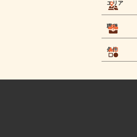
エリア
職種
条件