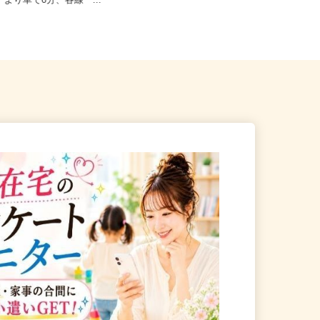
沼津市大岡71-1（御殿場線
浜名湖パルパル（静岡県浜松市中央
」より車で6分、各線「...
区舘山寺町1891）