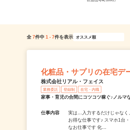
静岡県沼津市大岡71-1（御殿場線
浜名湖パルパル（静岡
「大岡駅」より車で6分、各線「...
区舘山寺町1891）
全
7
件中
1
-
7
件を表示
化粧品・サプリの在宅デ
株式会社リアル・フェイス
業務委託
登録制
在宅・内職
家事・育児の合間にコツコツ稼ぐ♪ノルマ
仕事内容
実は…入力するだけじゃなく
お得な仕事です♪ スマホ1台