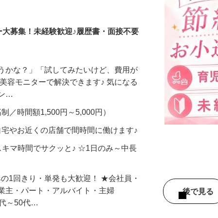
調査員・在宅モニター
ー大募集！未経験歓迎♪履歴書・面接不要
合うかな？」「試してみたいけど、費用が
、美容モニターで解決できます♪ 気になる
メン…
制／時間額1,500円～5,000円）
自宅やお近くの店舗で間時間に働けます♪
スキマ時間でサクッと♪ ☆1日のみ～中長
みの1回きり・単発も大歓迎！ ★会社員・
事業主・パート・アルバイト・主婦
後で見