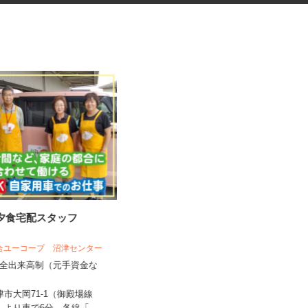
の夕食宅配スタッフ
浜名湖パルパルのレストラン接
客・調理補助スタ...
組合ユーコープ 沼津センター
遠鉄観光開発株式会社
完全出来高制（元手資金な
時給1,100円以上