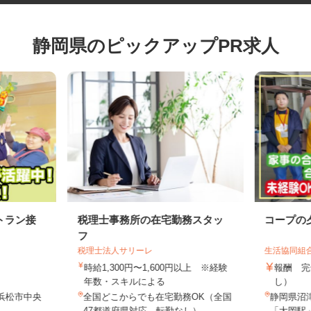
静岡県のピックアップPR求人
トラン接
税理士事務所の在宅勤務スタッ
コープ
フ
税理士法人サリーレ
生活協同
時給1,300円〜1,600円以上 ※経験
報酬 
年数・スキルによる
し）