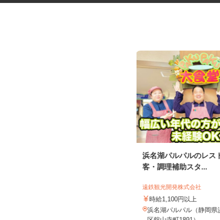
コープの夕食宅配スタッフ
浜名湖パルパルのレス
客・調理補助スタ...
生活協同組合ユーコープ 沼津センター
遠鉄観光開発株式会社
報酬 完全出来高制（元手資金な
し）
時給1,100円以上