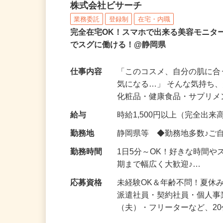
化粧品などに関する在宅
株式会社ビサーチ
業務委託
登録制
在宅・内職
完全在宅OK！スマホで出来る美容モニタ
でスグに働ける！@静岡県
仕事内容
「このコスメ、自分の肌に
気になる…」 そんな気持ち
化粧品・健康食品・サプリ
給与
時給1,500円以上（完全出来高
勤務地
静岡県等 ◆勤務地多数♪ご
勤務時間
1日5分～OK！好きな時間や
期まで幅広く大歓迎♪…
応募資格
未経験OK＆年齢不問！夏休
派遣社員・契約社員・個人