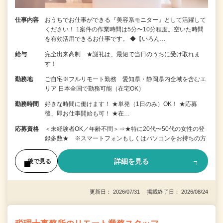
仕事内容
おうちでお仕事ができる『美容系モニター』として活躍して
ください！ 1案件の作業時間は5分〜10分程度。空いた時間
を有効活用できるお仕事です。 ◆【いろん…
給与
完全出来高制 ★謝礼は、最短で当日のうちに受け取れま
す！
勤務地
ご自宅※フルリモート勤務 愛知県・静岡県内全域を含むエ
リア 日本全国で勤務可能（在宅OK）
勤務時間
好きな時間に働けます！ ★単発（1日のみ）OK！ ★応募
後、即お仕事開始も可！ ★在…
応募資格
＜未経験者OK／年齢不問＞⇒★特に20代〜50代の女性の登
録多数★ ※スマートフォンもしくはパソコンをお持ちの方
詳細を見る
後で見る
更新日： 2026/07/31 掲載終了日： 2026/08/24