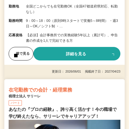
勤務地
全国どこからでも在宅勤務OK（全国47都道府県対応、転勤
なし）
勤務時間
9：00～18：00（原則9時スタートで実働5～8時間） ・週3
日～OK／シフト制 ・…
応募資格
【必須】会計事務所での実務経験5年以上（累計可）、申告
書の作成を1人で完結できる方
詳細を見る
後で見る
更新日： 2026/06/01 掲載終了日： 2027/04/23
在宅勤務での会計・経理業務
税理士法人 サリーレ
パート
あなたの『プロの経験』、誇り高く活かす！今の職場で
学び終えたなら、サリーレでキャリアアップ！