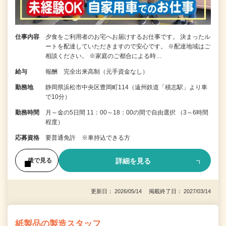
仕事内容
夕食をご利用者のお宅へお届けするお仕事です。 決まったル
ートを配達していただきますので安心です。 ※配達地域はご
相談ください。 ※家庭のご都合による時…
給与
報酬 完全出来高制（元手資金なし）
勤務地
静岡県浜松市中央区豊岡町114（遠州鉄道「積志駅」より車
で10分）
勤務時間
月～金の5日間 11：00～18：00の間で自由選択 （3～6時間
程度）
応募資格
要普通免許 ※車持込できる方
詳細を見る
後で見る
更新日： 2026/05/14 掲載終了日： 2027/03/14
紙製品の製造スタッフ