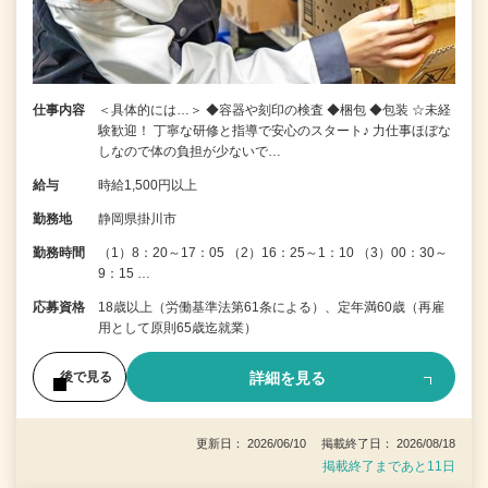
仕事内容
＜具体的には…＞ ◆容器や刻印の検査 ◆梱包 ◆包装 ☆未経
験歓迎！ 丁寧な研修と指導で安心のスタート♪ 力仕事ほぼな
しなので体の負担が少ないで…
給与
時給1,500円以上
勤務地
静岡県掛川市
勤務時間
（1）8：20～17：05 （2）16：25～1：10 （3）00：30～
9：15 …
応募資格
18歳以上（労働基準法第61条による）、定年満60歳（再雇
用として原則65歳迄就業）
詳細を見る
後で見る
更新日： 2026/06/10 掲載終了日： 2026/08/18
掲載終了まであと11日