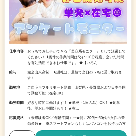
仕事内容
おうちでお仕事ができる『美容系モニター』として活躍して
ください！ 1案件の作業時間は5分〜10分程度。空いた時間
を有効活用できるお仕事です。 ◆【いろん…
給与
完全出来高制 ★謝礼は、最短で当日のうちに受け取れま
す！
勤務地
ご自宅※フルリモート勤務 山梨県・長野県および日本全国
で勤務可能（在宅OK）
勤務時間
好きな時間に働けます！ ★単発（1日のみ）OK！ ★応募
後、即お仕事開始も可！ ★在…
応募資格
＜未経験者OK／年齢不問＞⇒★特に20代〜50代の女性の登
録多数★ ※スマートフォンもしくはパソコンをお持ちの方