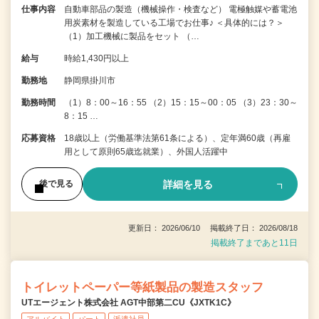
仕事内容
自動車部品の製造（機械操作・検査など） 電極触媒や蓄電池
用炭素材を製造している工場でお仕事♪ ＜具体的には？＞
（1）加工機械に製品をセット （…
給与
時給1,430円以上
勤務地
静岡県掛川市
勤務時間
（1）8：00～16：55 （2）15：15～00：05 （3）23：30～
8：15 …
応募資格
18歳以上（労働基準法第61条による）、定年満60歳（再雇
用として原則65歳迄就業）、外国人活躍中
詳細を見る
後で見る
更新日： 2026/06/10 掲載終了日： 2026/08/18
掲載終了まであと11日
トイレットペーパー等紙製品の製造スタッフ
UTエージェント株式会社 AGT中部第二CU《JXTK1C》
アルバイト
パート
派遣社員