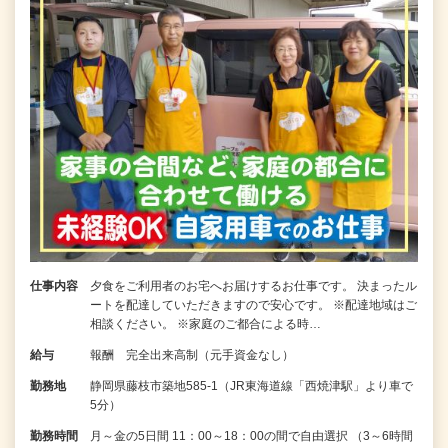
仕事内容
夕食をご利用者のお宅へお届けするお仕事です。 決まったル
ートを配達していただきますので安心です。 ※配達地域はご
相談ください。 ※家庭のご都合による時…
給与
報酬 完全出来高制（元手資金なし）
勤務地
静岡県藤枝市築地585-1（JR東海道線「西焼津駅」より車で
5分）
勤務時間
月～金の5日間 11：00～18：00の間で自由選択 （3～6時間