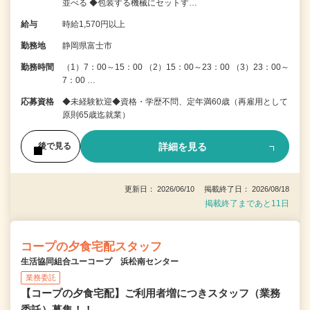
並べる ◆包装する機械にセットす…
給与
時給1,570円以上
勤務地
静岡県富士市
勤務時間
（1）7：00～15：00 （2）15：00～23：00 （3）23：00～
7：00 …
応募資格
◆未経験歓迎◆資格・学歴不問、定年満60歳（再雇用として
原則65歳迄就業）
詳細を見る
後で見る
更新日： 2026/06/10 掲載終了日： 2026/08/18
掲載終了まであと11日
コープの夕食宅配スタッフ
生活協同組合ユーコープ 浜松南センター
業務委託
【コープの夕食宅配】ご利用者増につきスタッフ（業務
委託）募集！！