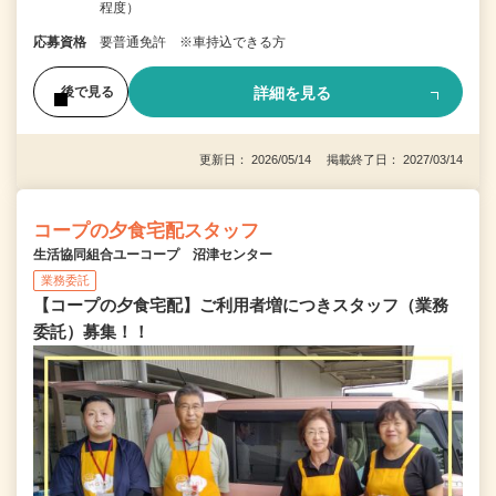
程度）
応募資格
要普通免許 ※車持込できる方
詳細を見る
後で見る
更新日： 2026/05/14 掲載終了日： 2027/03/14
コープの夕食宅配スタッフ
生活協同組合ユーコープ 沼津センター
業務委託
【コープの夕食宅配】ご利用者増につきスタッフ（業務
委託）募集！！