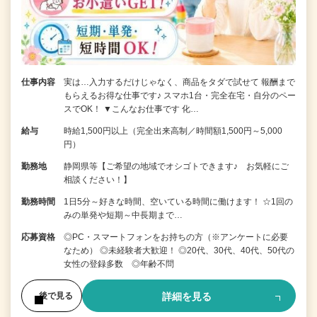
仕事内容
実は…入力するだけじゃなく、商品をタダで試せて 報酬まで
もらえるお得な仕事です♪ スマホ1台・完全在宅・自分のペー
スでOK！ ▼こんなお仕事です 化…
給与
時給1,500円以上（完全出来高制／時間額1,500円～5,000
円）
勤務地
静岡県等【ご希望の地域でオシゴトできます♪ お気軽にご
相談ください！】
勤務時間
1日5分～好きな時間、空いている時間に働けます！ ☆1回の
みの単発や短期～中長期まで…
応募資格
◎PC・スマートフォンをお持ちの方（※アンケートに必要
なため） ◎未経験者大歓迎！ ◎20代、30代、40代、50代の
女性の登録多数 ◎年齢不問
詳細を見る
後で見る