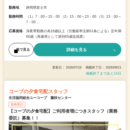
勤務地
静岡県富士市
勤務時間
（1）7：00～15：00 （2）15：00～23：00 （3）23：00～
7：00 …
応募資格
深夜帯勤務の為18歳以上（労働基準法第61条による）定年満
60歳（再雇用として原則65歳迄就業）
詳細を見る
後で見る
更新日： 2026/07/16 掲載終了日： 2026/08/21
掲載終了まであと14日
コープの夕食宅配スタッフ
生活協同組合ユーコープ 藤枝センター
業務委託
【コープの夕食宅配】ご利用者増につきスタッフ（業務
委託）募集！！