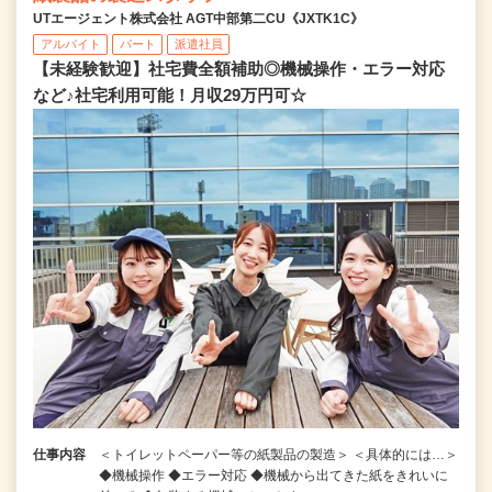
UTエージェント株式会社 AGT中部第二CU《JXTK1C》
アルバイト
パート
派遣社員
【未経験歓迎】社宅費全額補助◎機械操作・エラー対応
など♪社宅利用可能！月収29万円可☆
仕事内容
＜トイレットペーパー等の紙製品の製造＞ ＜具体的には…＞
◆機械操作 ◆エラー対応 ◆機械から出てきた紙をきれいに