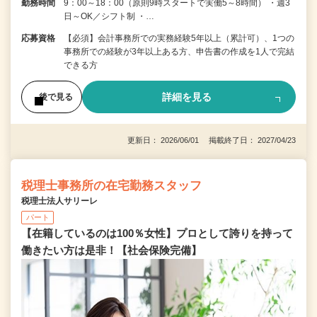
勤務時間
9：00～18：00（原則9時スタートで実働5～8時間） ・週3
日～OK／シフト制 ・…
応募資格
【必須】会計事務所での実務経験5年以上（累計可）、1つの
事務所での経験が3年以上ある方、申告書の作成を1人で完結
できる方
詳細を見る
後で見る
更新日： 2026/06/01 掲載終了日： 2027/04/23
税理士事務所の在宅勤務スタッフ
税理士法人サリーレ
パート
【在籍しているのは100％女性】プロとして誇りを持って
働きたい方は是非！【社会保険完備】