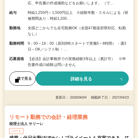
応、申告書の作成補助などをお願いします。 （で…
給与
時給1,250円～1,500円以上 ※経験年数・スキルによる（研
修期間あり：時給1,200…
勤務地
全国どこからでも在宅勤務OK（全国47都道府県対応、転勤
なし）
勤務時間
9：00～18：00（原則9時スタートで実働5～8時間） ・週3
日～OK／シフト制 ・…
応募資格
【必須】会計事務所での実務経験3年以上（累計可） ※申
告書作成の経験は問いません
詳細を見る
後で見る
更新日： 2026/06/04 掲載終了日： 2027/04/23
リモート勤務での会計・経理業務
税理士法人 サリーレ
パート
残業・休日出勤ほぼナシ！プライベートも充実できる。IT