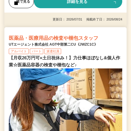
詳細を見る
後で見る
更新日： 2026/07/31 掲載終了日： 2026/08/24
医薬品・医療用品の検査や梱包スタッフ
UTエージェント株式会社 AGT中部第二CU《JWZC1C》
アルバイト
パート
派遣社員
【月収26万円可×土日祝休み！】力仕事ほぼなし&個人作
業☆医薬品容器の検査や梱包など♪