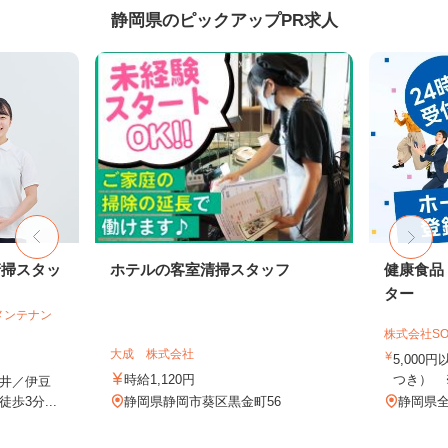
静岡県のピックアップPR求人
清掃スタッ
ホテルの客室清掃スタッフ
健康食品
ター
メンテナン
株式会社SO
大成 株式会社
5,000
時給1,120円
つき） 
井／伊豆
歩3分...
静岡県静岡市葵区黒金町56
静岡県