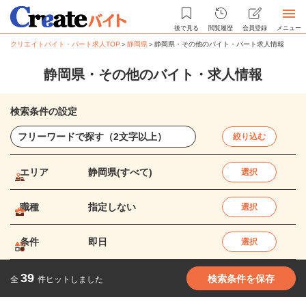
後で見る
閲覧履歴
会員登録
メニュー
クリエイトバイト・パート求人TOP
＞
静岡県
＞
静岡県・その他のバイト・パート求人情報
静岡県・その他のバイト・求人情報
検索条件の設定
絞り込む
エリア
静岡県(すべて)
選択
職種
指定しない
選択
条件
即日
選択
39
検索条件を保存
全
件ヒットしました