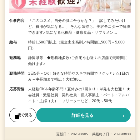
仕事内容
「このコスメ、自分の肌に合うかな？」「試してみたいけ
ど、費用が気になる…」 そんな気持ち、美容モニターで解決
できます♪ 気になる化粧品・健康食品・サプリメン…
給与
時給1,500円以上（完全出来高制／時間額1,500円～5,000
円）
勤務地
静岡県等 ◆勤務地多数♪ご自宅やお近くの店舗で間時間に
働けます♪
勤務時間
1日5分～OK！好きな時間やスキマ時間でサクッと♪ ☆1日の
み～中長期まで幅広く大歓迎♪…
応募資格
未経験OK＆年齢不問！夏休みの1回きり・単発も大歓迎！ ★
会社員・派遣社員・契約社員・個人事業主・パート・アルバ
イト・主婦（夫）・フリーターなど、20代～50代…
詳細を見る
後で見る
更新日： 2026/08/05 掲載終了日： 2026/08/30