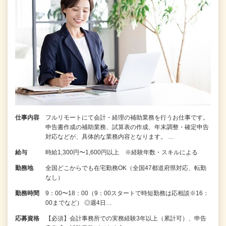
仕事内容
フルリモートにて会計・経理の補助業務を行うお仕事です。
申告書作成の補助業務、試算表の作成、年末調整・確定申告
対応などが、具体的な業務内容となります。 …
給与
時給1,300円〜1,600円以上 ※経験年数・スキルによる
勤務地
全国どこからでも在宅勤務OK（全国47都道府県対応、転勤
なし）
勤務時間
9：00〜18：00（9：00スタートで時短勤務は応相談※16：
00までなど） ◎週4日…
応募資格
【必須】会計事務所での実務経験3年以上（累計可）、申告