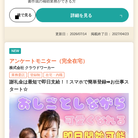
書作成の補助業務ができる方
詳細を見る
後で見る
更新日： 2026/07/14 掲載終了日： 2027/04/23
NEW
アンケートモニター（完全在宅）
株式会社 クラウドワーカー
業務委託
登録制
在宅・内職
謝礼金は最短で即日支給！！スマホで簡単登録➡お仕事ス
タート☆