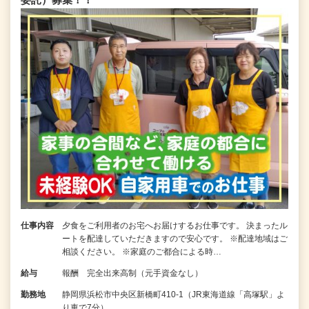
仕事内容
夕食をご利用者のお宅へお届けするお仕事です。 決まったル
ートを配達していただきますので安心です。 ※配達地域はご
相談ください。 ※家庭のご都合による時…
給与
報酬 完全出来高制（元手資金なし）
勤務地
静岡県浜松市中央区新橋町410-1（JR東海道線「高塚駅」よ
り車で7分）