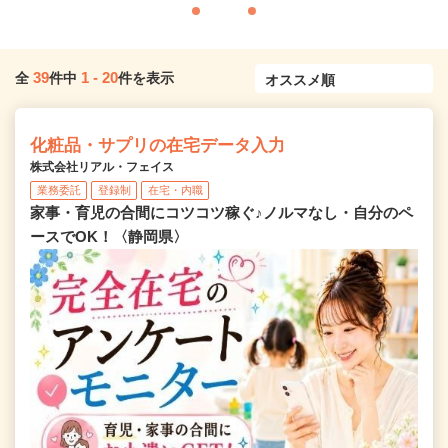
39
1
-
20
全
件中
件を表示
化粧品・サプリの在宅データ入力
株式会社リアル・フェイス
業務委託
登録制
在宅・内職
家事・育児の合間にコツコツ稼ぐ♪ノルマなし・自分のペ
ースでOK！〈静岡県〉