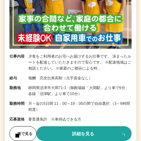
仕事内容
夕食をご利用者のお宅へお届けするお仕事です。 決まったル
ートを配達していただきますので安心です。 ※配達地域はご
相談ください。 ※家庭のご都合による時…
給与
報酬 完全出来高制（元手資金なし）
勤務地
静岡県沼津市大岡71-1（御殿場線「大岡駅」より車で6分、
各線「沼津駅」より車で10分）
勤務時間
月～金の5日間 11：00～18：00の間で自由選択 （3～6時間
程度）
応募資格
要普通免許 ※車持込できる方
詳細を見る
後で見る