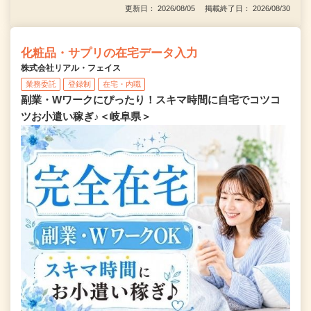
更新日： 2026/08/05 掲載終了日： 2026/08/30
化粧品・サプリの在宅データ入力
株式会社リアル・フェイス
業務委託
登録制
在宅・内職
副業・Wワークにぴったり！スキマ時間に自宅でコツコ
ツお小遣い稼ぎ♪＜岐阜県＞