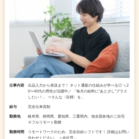
仕事内容
出品入力から発送まで！ ネット通販の仕組みが学べる◎ ＼2
0〜40代の男性が活躍中／ 「毎月の給料に“あと少し”プラス
したい！」 ⇒そんな〈目標〉を…
給与
完全出来高制
勤務地
岐阜県、静岡県、愛知県、三重県内、他全国各地のご自宅
※フルリモート勤務
勤務時間
リモートワークのため、完全自由シフトです！ 詳細はお問い
合わせください。 ＜会社営…