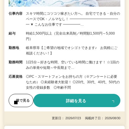
仕事内容
スキマ時間にコツコツ稼ぎたい方へ。 自宅でできる・自分の
ペースでOK・ノルマなし！ ━━━━━━━━━━━━━━
━ ▼ こんなお仕事です ━━━━━…
給与
時給1,500円以上（完全出来高制／時間額1,500円～5,000
円）
勤務地
岐阜県等【ご希望の地域でオシゴトできます♪ お気軽にご
相談ください！】
勤務時間
1日5分～好きな時間、空いている時間に働けます！ ☆1回の
みの単発や短期～中長期まで…
応募資格
◎PC・スマートフォンをお持ちの方（※アンケートに必要
なため） ◎未経験者大歓迎！ ◎20代、30代、40代、50代の
女性の登録多数 ◎年齢不問
詳細を見る
後で見る
更新日： 2026/07/23 掲載終了日： 2026/08/30