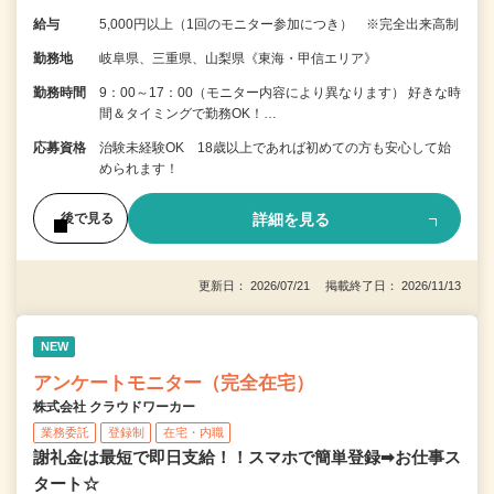
給与
5,000円以上（1回のモニター参加につき） ※完全出来高制
勤務地
岐阜県、三重県、山梨県《東海・甲信エリア》
勤務時間
9：00～17：00（モニター内容により異なります） 好きな時
間＆タイミングで勤務OK！…
応募資格
治験未経験OK 18歳以上であれば初めての方も安心して始
められます！
詳細を見る
後で見る
更新日： 2026/07/21 掲載終了日： 2026/11/13
NEW
アンケートモニター（完全在宅）
株式会社 クラウドワーカー
業務委託
登録制
在宅・内職
謝礼金は最短で即日支給！！スマホで簡単登録➡お仕事ス
タート☆