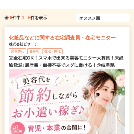
6
1
-
6
全
件中
件を表示
化粧品などに関する在宅調査員・在宅モニター
株式会社ビサーチ
業務委託
登録制
在宅・内職
完全在宅OK！スマホで出来る美容モニター大募集！未経
験歓迎♪履歴書・面接不要でスグに働ける！@岐阜県