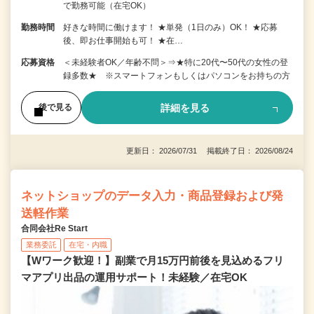
で勤務可能（在宅OK）
勤務時間
好きな時間に働けます！ ★単発（1日のみ）OK！ ★応募
後、即お仕事開始も可！ ★在…
応募資格
＜未経験者OK／年齢不問＞⇒★特に20代〜50代の女性の登
録多数★ ※スマートフォンもしくはパソコンをお持ちの方
詳細を見る
後で見る
更新日： 2026/07/31 掲載終了日： 2026/08/24
ネットショップのデータ入力・商品登録および発
送軽作業
合同会社Re Start
業務委託
在宅・内職
【Wワーク歓迎！】副業で月15万円前後を見込めるフリ
マアプリ出品の運用サポート！未経験／在宅OK