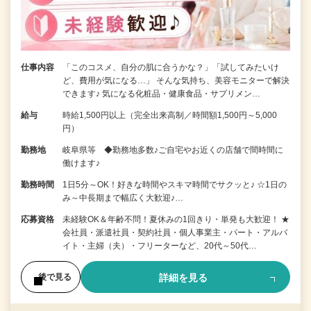
仕事内容
「このコスメ、自分の肌に合うかな？」「試してみたいけ
ど、費用が気になる…」 そんな気持ち、美容モニターで解決
できます♪ 気になる化粧品・健康食品・サプリメン…
給与
時給1,500円以上（完全出来高制／時間額1,500円～5,000
円）
勤務地
岐阜県等 ◆勤務地多数♪ご自宅やお近くの店舗で間時間に
働けます♪
勤務時間
1日5分～OK！好きな時間やスキマ時間でサクッと♪ ☆1日の
み～中長期まで幅広く大歓迎♪…
応募資格
未経験OK＆年齢不問！夏休みの1回きり・単発も大歓迎！ ★
会社員・派遣社員・契約社員・個人事業主・パート・アルバ
イト・主婦（夫）・フリーターなど、20代～50代…
詳細を見る
後で見る