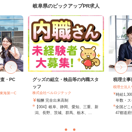
岐阜県のピックアップPR求人
査・PC
グッズの組立・検品等の内職スタ
税理士事
ッフ
税理士法人
株式会社ベルロジテック
T東海第一C
時給1,3
報酬 完全出来高制
年数・ス
【004】岐阜、静岡、愛知、三重、新
全国どこ
潟、長野、茨城、群馬、栃木、...
47都道