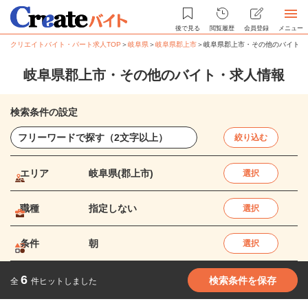
後で見る
閲覧履歴
会員登録
メニュー
クリエイトバイト・パート求人TOP
＞
岐阜県
＞
岐阜県郡上市
＞
岐阜県郡上市・その他のバイト・
岐阜県郡上市・その他のバイト・求人情報
検索条件の設定
絞り込む
エリア
岐阜県(郡上市)
選択
職種
指定しない
選択
条件
朝
選択
6
検索条件を保存
全
件ヒットしました