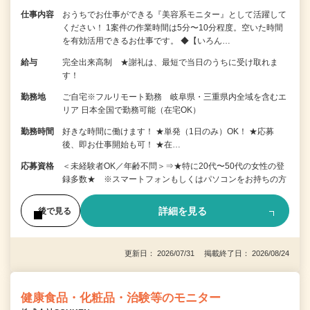
仕事内容
おうちでお仕事ができる『美容系モニター』として活躍して
ください！ 1案件の作業時間は5分〜10分程度。空いた時間
を有効活用できるお仕事です。 ◆【いろん…
給与
完全出来高制 ★謝礼は、最短で当日のうちに受け取れま
す！
勤務地
ご自宅※フルリモート勤務 岐阜県・三重県内全域を含むエ
リア 日本全国で勤務可能（在宅OK）
勤務時間
好きな時間に働けます！ ★単発（1日のみ）OK！ ★応募
後、即お仕事開始も可！ ★在…
応募資格
＜未経験者OK／年齢不問＞⇒★特に20代〜50代の女性の登
録多数★ ※スマートフォンもしくはパソコンをお持ちの方
詳細を見る
後で見る
更新日： 2026/07/31 掲載終了日： 2026/08/24
健康食品・化粧品・治験等のモニター