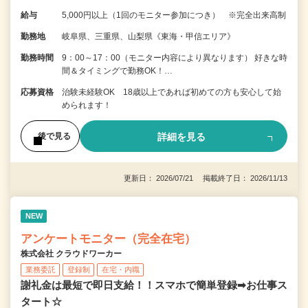
給与
5,000円以上（1回のモニター参加につき） ※完全出来高制
勤務地
岐阜県、三重県、山梨県《東海・甲信エリア》
勤務時間
9：00～17：00（モニター内容により異なります） 好きな時
間＆タイミングで勤務OK！…
応募資格
治験未経験OK 18歳以上であれば初めての方も安心して始
められます！
詳細を見る
後で見る
更新日： 2026/07/21 掲載終了日： 2026/11/13
NEW
アンケートモニター（完全在宅）
株式会社 クラウドワーカー
業務委託
登録制
在宅・内職
謝礼金は最短で即日支給！！スマホで簡単登録➡お仕事ス
タート☆