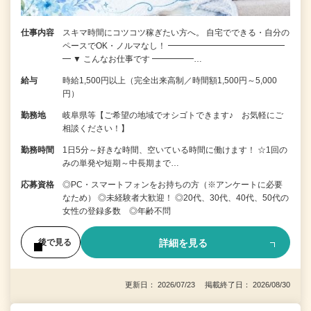
仕事内容
スキマ時間にコツコツ稼ぎたい方へ。 自宅でできる・自分の
ペースでOK・ノルマなし！ ━━━━━━━━━━━━━━
━ ▼ こんなお仕事です ━━━━━…
給与
時給1,500円以上（完全出来高制／時間額1,500円～5,000
円）
勤務地
岐阜県等【ご希望の地域でオシゴトできます♪ お気軽にご
相談ください！】
勤務時間
1日5分～好きな時間、空いている時間に働けます！ ☆1回の
みの単発や短期～中長期まで…
応募資格
◎PC・スマートフォンをお持ちの方（※アンケートに必要
なため） ◎未経験者大歓迎！ ◎20代、30代、40代、50代の
女性の登録多数 ◎年齢不問
詳細を見る
後で見る
更新日： 2026/07/23 掲載終了日： 2026/08/30