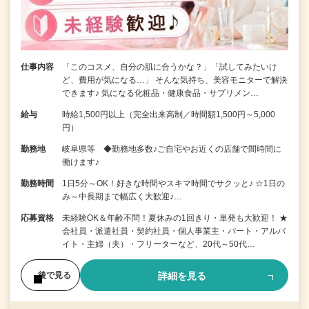
仕事内容
「このコスメ、自分の肌に合うかな？」「試してみたいけ
ど、費用が気になる…」 そんな気持ち、美容モニターで解決
できます♪ 気になる化粧品・健康食品・サプリメン…
給与
時給1,500円以上（完全出来高制／時間額1,500円～5,000
円）
勤務地
岐阜県等 ◆勤務地多数♪ご自宅やお近くの店舗で間時間に
働けます♪
勤務時間
1日5分～OK！好きな時間やスキマ時間でサクッと♪ ☆1日の
み～中長期まで幅広く大歓迎♪…
応募資格
未経験OK＆年齢不問！夏休みの1回きり・単発も大歓迎！ ★
会社員・派遣社員・契約社員・個人事業主・パート・アルバ
イト・主婦（夫）・フリーターなど、20代～50代…
詳細を見る
後で見る