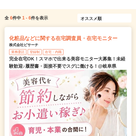
6
1
-
6
全
件中
件を表示
化粧品などに関する在宅調査員・在宅モニター
株式会社ビサーチ
業務委託
登録制
在宅・内職
完全在宅OK！スマホで出来る美容モニター大募集！未経
験歓迎♪履歴書・面接不要でスグに働ける！@岐阜県