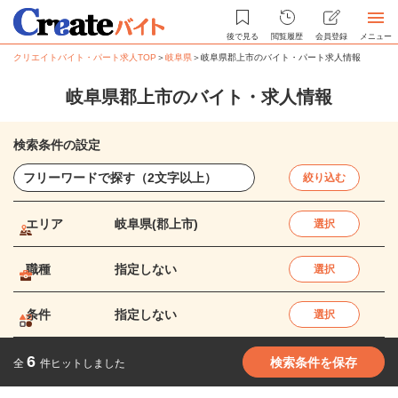
後で見る
閲覧履歴
会員登録
メニュー
クリエイトバイト・パート求人TOP
＞
岐阜県
＞
岐阜県郡上市のバイト・パート求人情報
岐阜県郡上市のバイト・求人情報
検索条件の設定
絞り込む
エリア
岐阜県(郡上市)
選択
職種
指定しない
選択
条件
指定しない
選択
6
検索条件を保存
全
件ヒットしました