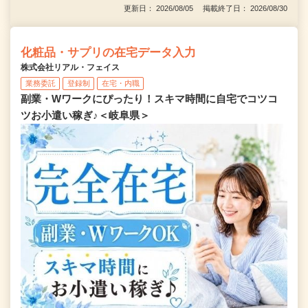
更新日： 2026/08/05 掲載終了日： 2026/08/30
化粧品・サプリの在宅データ入力
株式会社リアル・フェイス
業務委託
登録制
在宅・内職
副業・Wワークにぴったり！スキマ時間に自宅でコツコ
ツお小遣い稼ぎ♪＜岐阜県＞