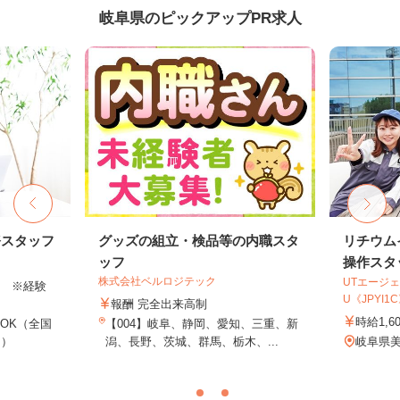
岐阜県のピックアップPR求人
務スタッフ
グッズの組立・検品等の内職スタ
リチウム
ッフ
操作スタ
株式会社ベルロジテック
UTエージェ
以上 ※経験
U《JPYI1
報酬 完全出来高制
時給1,6
OK（全国
【004】岐阜、静岡、愛知、三重、新
し）
潟、長野、茨城、群馬、栃木、...
岐阜県