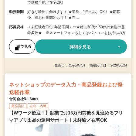
で勤務可能（在宅OK）
勤務時間
好きな時間に働けます！ ★単発（1日のみ）OK！ ★応募
後、即お仕事開始も可！ ★在…
応募資格
＜未経験者OK／年齢不問＞⇒★特に20代〜50代の女性の登
録多数★ ※スマートフォンもしくはパソコンをお持ちの方
詳細を見る
後で見る
更新日： 2026/07/31 掲載終了日： 2026/08/24
ネットショップのデータ入力・商品登録および発
送軽作業
合同会社Re Start
業務委託
在宅・内職
【Wワーク歓迎！】副業で月15万円前後を見込めるフリ
マアプリ出品の運用サポート！未経験／在宅OK