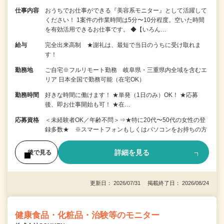
仕事内容
おうちでお仕事ができる『美容系モニター』として活躍して
ください！ 1案件の作業時間は5分〜10分程度。空いた時間
を有効活用できるお仕事です。 ◆【いろん…
給与
完全出来高制 ★謝礼は、最短で当日のうちに受け取れま
す！
勤務地
ご自宅※フルリモート勤務 岐阜県・三重県内全域を含むエ
リア 日本全国で勤務可能（在宅OK）
勤務時間
好きな時間に働けます！ ★単発（1日のみ）OK！ ★応募
後、即お仕事開始も可！ ★在…
応募資格
＜未経験者OK／年齢不問＞⇒★特に20代〜50代の女性の登
録多数★ ※スマートフォンもしくはパソコンをお持ちの方
詳細を見る
後で見る
更新日： 2026/07/31 掲載終了日： 2026/08/24
健康食品・化粧品・治験等のモニター