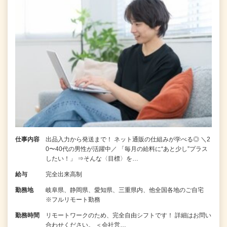
仕事内容
出品入力から発送まで！ ネット通販の仕組みが学べる◎ ＼2
0〜40代の男性が活躍中／ 「毎月の給料に“あと少し”プラス
したい！」 ⇒そんな〈目標〉を…
給与
完全出来高制
勤務地
岐阜県、静岡県、愛知県、三重県内、他全国各地のご自宅
※フルリモート勤務
勤務時間
リモートワークのため、完全自由シフトです！ 詳細はお問い
合わせください。 ＜会社営…