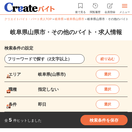
後で見る
閲覧履歴
会員登録
メニュー
クリエイトバイト・パート求人TOP
＞
岐阜県
＞
岐阜県山県市
＞
岐阜県山県市・その他のバイト・
岐阜県山県市・その他のバイト・求人情報
検索条件の設定
絞り込む
エリア
岐阜県(山県市)
選択
職種
指定しない
選択
条件
即日
選択
5
検索条件を保存
全
件ヒットしました