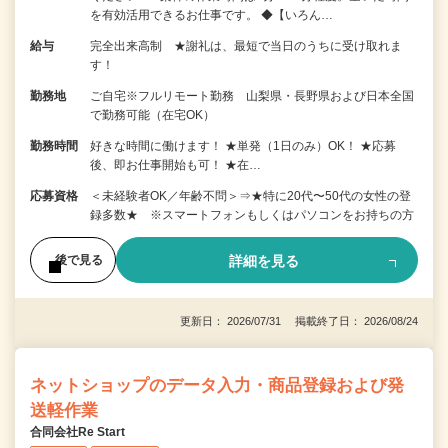
を有効活用できるお仕事です。 ◆【いろん…
給与
完全出来高制 ★謝礼は、最短で当日のうちに受け取れま
す！
勤務地
ご自宅※フルリモート勤務 山梨県・長野県および日本全国
で勤務可能（在宅OK）
勤務時間
好きな時間に働けます！ ★単発（1日のみ）OK！ ★応募
後、即お仕事開始も可！ ★在…
応募資格
＜未経験者OK／年齢不問＞⇒★特に20代〜50代の女性の登
録多数★ ※スマートフォンもしくはパソコンをお持ちの方
詳細を見る
後で見る
更新日： 2026/07/31 掲載終了日： 2026/08/24
ネットショップのデータ入力・商品登録および発
送軽作業
合同会社Re Start