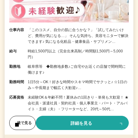
仕事内容
「このコスメ、自分の肌に合うかな？」「試してみたいけ
ど、費用が気になる…」 そんな気持ち、美容モニターで解決
できます♪ 気になる化粧品・健康食品・サプリメン…
給与
時給1,500円以上（完全出来高制／時間額1,500円～5,000
円）
勤務地
岐阜県等 ◆勤務地多数♪ご自宅やお近くの店舗で間時間に
働けます♪
勤務時間
1日5分～OK！好きな時間やスキマ時間でサクッと♪ ☆1日の
み～中長期まで幅広く大歓迎♪…
応募資格
未経験OK＆年齢不問！夏休みの1回きり・単発も大歓迎！ ★
会社員・派遣社員・契約社員・個人事業主・パート・アルバ
イト・主婦（夫）・フリーターなど、20代～50代…
詳細を見る
後で見る