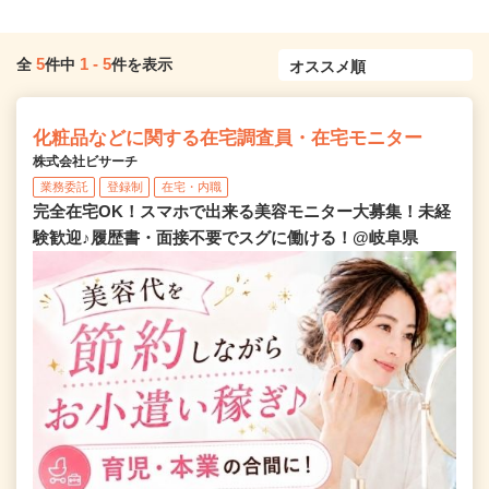
5
1
-
5
全
件中
件を表示
化粧品などに関する在宅調査員・在宅モニター
株式会社ビサーチ
業務委託
登録制
在宅・内職
完全在宅OK！スマホで出来る美容モニター大募集！未経
験歓迎♪履歴書・面接不要でスグに働ける！@岐阜県