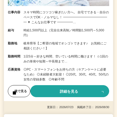
仕事内容
スキマ時間にコツコツ稼ぎたい方へ。 自宅でできる・自分の
ペースでOK・ノルマなし！ ━━━━━━━━━━━━━━
━ ▼ こんなお仕事です ━━━━━…
給与
時給1,500円以上（完全出来高制／時間額1,500円～5,000
円）
勤務地
岐阜県等【ご希望の地域でオシゴトできます♪ お気軽にご
相談ください！】
勤務時間
1日5分～好きな時間、空いている時間に働けます！ ☆1回の
みの単発や短期～中長期まで…
応募資格
◎PC・スマートフォンをお持ちの方（※アンケートに必要
なため） ◎未経験者大歓迎！ ◎20代、30代、40代、50代の
女性の登録多数 ◎年齢不問
詳細を見る
後で見る
更新日： 2026/07/23 掲載終了日： 2026/08/30