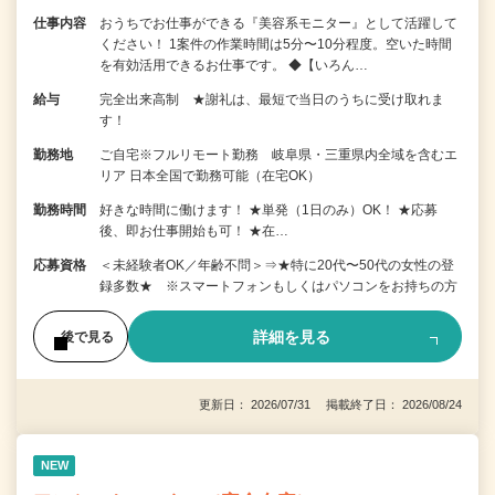
仕事内容
おうちでお仕事ができる『美容系モニター』として活躍して
ください！ 1案件の作業時間は5分〜10分程度。空いた時間
を有効活用できるお仕事です。 ◆【いろん…
給与
完全出来高制 ★謝礼は、最短で当日のうちに受け取れま
す！
勤務地
ご自宅※フルリモート勤務 岐阜県・三重県内全域を含むエ
リア 日本全国で勤務可能（在宅OK）
勤務時間
好きな時間に働けます！ ★単発（1日のみ）OK！ ★応募
後、即お仕事開始も可！ ★在…
応募資格
＜未経験者OK／年齢不問＞⇒★特に20代〜50代の女性の登
録多数★ ※スマートフォンもしくはパソコンをお持ちの方
詳細を見る
後で見る
更新日： 2026/07/31 掲載終了日： 2026/08/24
NEW