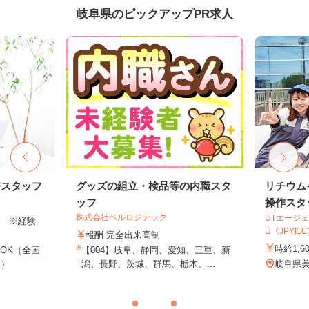
岐阜県のピックアップPR求人
務スタッフ
グッズの組立・検品等の内職スタ
リチウム
ッフ
操作スタ
株式会社ベルロジテック
UTエージェ
以上 ※経験
U《JPYI1
報酬 完全出来高制
時給1,6
OK（全国
【004】岐阜、静岡、愛知、三重、新
し）
潟、長野、茨城、群馬、栃木、...
岐阜県