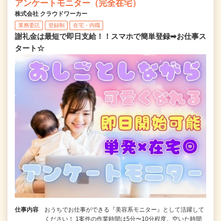
アンケートモニター（完全在宅）
株式会社 クラウドワーカー
業務委託
登録制
在宅・内職
謝礼金は最短で即日支給！！スマホで簡単登録➡お仕事ス
タート☆
仕事内容
おうちでお仕事ができる『美容系モニター』として活躍して
ください！ 1案件の作業時間は5分〜10分程度。空いた時間