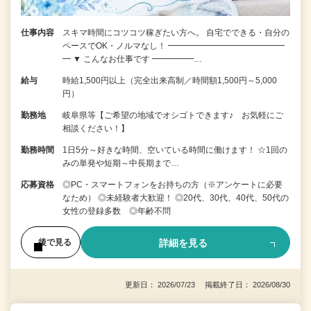
仕事内容
スキマ時間にコツコツ稼ぎたい方へ。 自宅でできる・自分の
ペースでOK・ノルマなし！ ━━━━━━━━━━━━━━
━ ▼ こんなお仕事です ━━━━━…
給与
時給1,500円以上（完全出来高制／時間額1,500円～5,000
円）
勤務地
岐阜県等【ご希望の地域でオシゴトできます♪ お気軽にご
相談ください！】
勤務時間
1日5分～好きな時間、空いている時間に働けます！ ☆1回の
みの単発や短期～中長期まで…
応募資格
◎PC・スマートフォンをお持ちの方（※アンケートに必要
なため） ◎未経験者大歓迎！ ◎20代、30代、40代、50代の
女性の登録多数 ◎年齢不問
詳細を見る
後で見る
更新日： 2026/07/23 掲載終了日： 2026/08/30