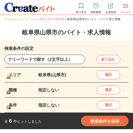
後で見る
閲覧履歴
会員登録
メニュー
クリエイトバイト・パート求人TOP
＞
岐阜県
＞
岐阜県山県市のバイト・パート求人情報
岐阜県山県市のバイト・求人情報
検索条件の設定
絞り込む
エリア
岐阜県(山県市)
選択
職種
指定しない
選択
条件
指定しない
選択
6
検索条件を保存
全
件ヒットしました