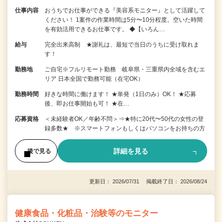
仕事内容
おうちでお仕事ができる『美容系モニター』として活躍して
ください！ 1案件の作業時間は5分〜10分程度。空いた時間
を有効活用できるお仕事です。 ◆【いろん…
給与
完全出来高制 ★謝礼は、最短で当日のうちに受け取れま
す！
勤務地
ご自宅※フルリモート勤務 岐阜県・三重県内全域を含むエ
リア 日本全国で勤務可能（在宅OK）
勤務時間
好きな時間に働けます！ ★単発（1日のみ）OK！ ★応募
後、即お仕事開始も可！ ★在…
応募資格
＜未経験者OK／年齢不問＞⇒★特に20代〜50代の女性の登
録多数★ ※スマートフォンもしくはパソコンをお持ちの方
詳細を見る
後で見る
更新日： 2026/07/31 掲載終了日： 2026/08/24
健康食品・化粧品・治験等のモニター