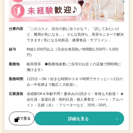
仕事内容
「このコスメ、自分の肌に合うかな？」「試してみたいけ
ど、費用が気になる…」 そんな気持ち、美容モニターで解決
できます♪ 気になる化粧品・健康食品・サプリメン…
給与
時給1,500円以上（完全出来高制／時間額1,500円～5,000
円）
勤務地
岐阜県等 ◆勤務地多数♪ご自宅やお近くの店舗で間時間に
働けます♪
勤務時間
1日5分～OK！好きな時間やスキマ時間でサクッと♪ ☆1日の
み～中長期まで幅広く大歓迎♪…
応募資格
未経験OK＆年齢不問！夏休みの1回きり・単発も大歓迎！ ★
会社員・派遣社員・契約社員・個人事業主・パート・アルバ
イト・主婦（夫）・フリーターなど、20代～50代…
詳細を見る
後で見る