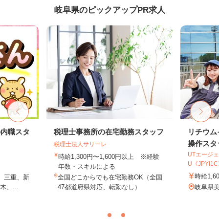
岐阜県のピックアップPR求人
の内職スタ
税理士事務所の在宅勤務スタッフ
リチウム
操作スタ
税理士法人サリーレ
UTエージェ
時給1,300円〜1,600円以上 ※経験
U《JPYI1
年数・スキルによる
時給1,6
、三重、新
全国どこからでも在宅勤務OK（全国
、...
47都道府県対応、転勤なし）
岐阜県