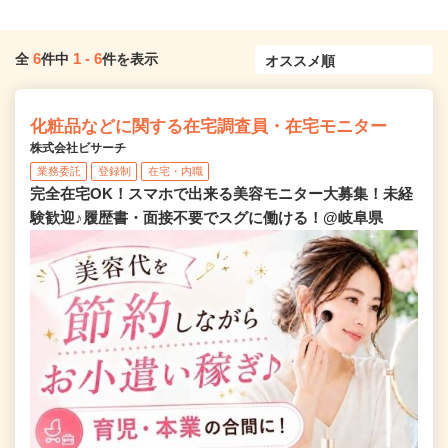
6
1
-
6
全
件中
件を表示
化粧品などに関する在宅調査員・在宅モニター
株式会社ビサーチ
業務委託
登録制
在宅・内職
完全在宅OK！スマホで出来る美容モニター大募集！未経
験歓迎♪履歴書・面接不要でスグに働ける！@岐阜県