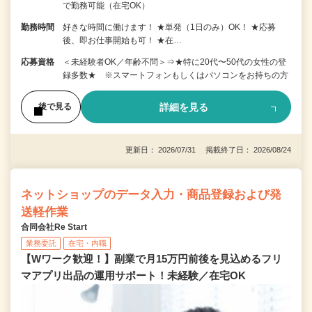
で勤務可能（在宅OK）
勤務時間
好きな時間に働けます！ ★単発（1日のみ）OK！ ★応募
後、即お仕事開始も可！ ★在…
応募資格
＜未経験者OK／年齢不問＞⇒★特に20代〜50代の女性の登
録多数★ ※スマートフォンもしくはパソコンをお持ちの方
詳細を見る
後で見る
更新日： 2026/07/31 掲載終了日： 2026/08/24
ネットショップのデータ入力・商品登録および発
送軽作業
合同会社Re Start
業務委託
在宅・内職
【Wワーク歓迎！】副業で月15万円前後を見込めるフリ
マアプリ出品の運用サポート！未経験／在宅OK