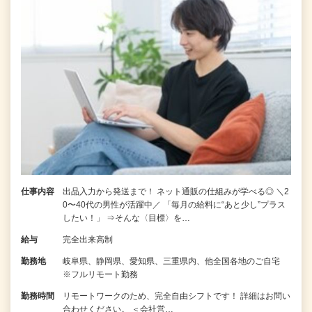
仕事内容
出品入力から発送まで！ ネット通販の仕組みが学べる◎ ＼2
0〜40代の男性が活躍中／ 「毎月の給料に“あと少し”プラス
したい！」 ⇒そんな〈目標〉を…
給与
完全出来高制
勤務地
岐阜県、静岡県、愛知県、三重県内、他全国各地のご自宅
※フルリモート勤務
勤務時間
リモートワークのため、完全自由シフトです！ 詳細はお問い
合わせください。 ＜会社営…