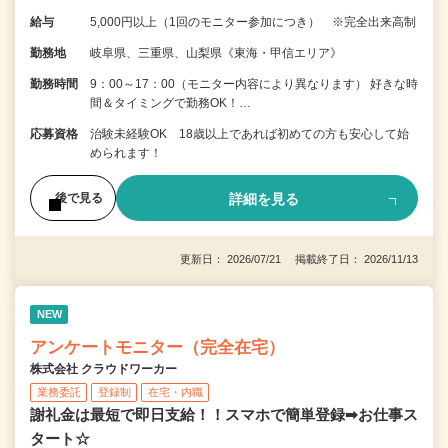
給与
5,000円以上（1回のモニター参加につき） ※完全出来高制
勤務地
岐阜県、三重県、山梨県《東海・甲信エリア》
勤務時間
9：00～17：00（モニター内容により異なります） 好きな時
間＆タイミングで勤務OK！…
応募資格
治験未経験OK 18歳以上であれば初めての方も安心して始
められます！
詳細を見る
後で見る
更新日： 2026/07/21 掲載終了日： 2026/11/13
NEW
アンケートモニター（完全在宅）
株式会社 クラウドワーカー
業務委託
登録制
在宅・内職
謝礼金は最短で即日支給！！スマホで簡単登録➡お仕事ス
タート☆