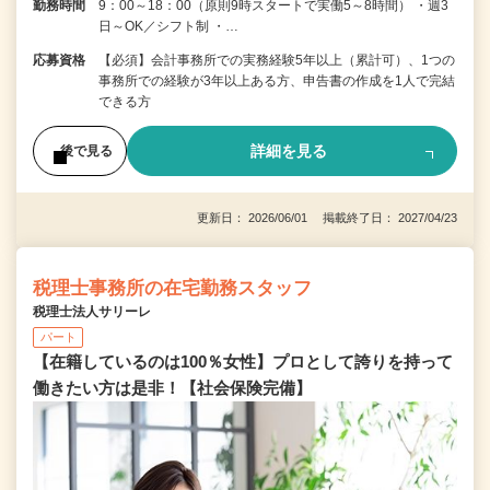
勤務時間
9：00～18：00（原則9時スタートで実働5～8時間） ・週3
日～OK／シフト制 ・…
応募資格
【必須】会計事務所での実務経験5年以上（累計可）、1つの
事務所での経験が3年以上ある方、申告書の作成を1人で完結
できる方
詳細を見る
後で見る
更新日： 2026/06/01 掲載終了日： 2027/04/23
税理士事務所の在宅勤務スタッフ
税理士法人サリーレ
パート
【在籍しているのは100％女性】プロとして誇りを持って
働きたい方は是非！【社会保険完備】