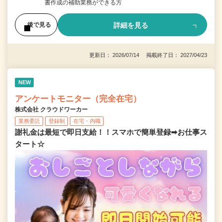
書作成の補助業務ができる方
詳細を見る
後で見る
更新日： 2026/07/14 掲載終了日： 2027/04/23
NEW
アンケートモニター（完全在宅）
株式会社 クラウドワーカー
業務委託
登録制
在宅・内職
謝礼金は最短で即日支給！！スマホで簡単登録➡お仕事ス
タート☆