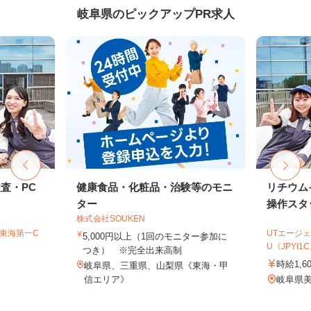
岐阜県のピックアップPR求人
査・PC
健康食品・化粧品・治験等のモニ
リチウム
ター
操作スタ
株式会社SOUKEN
T東海第一C
UTエージェ
5,000円以上（1回のモニター参加に
U《JPYI1
つき） ※完全出来高制
時給1,6
岐阜県、三重県、山梨県《東海・甲
信エリア》
岐阜県