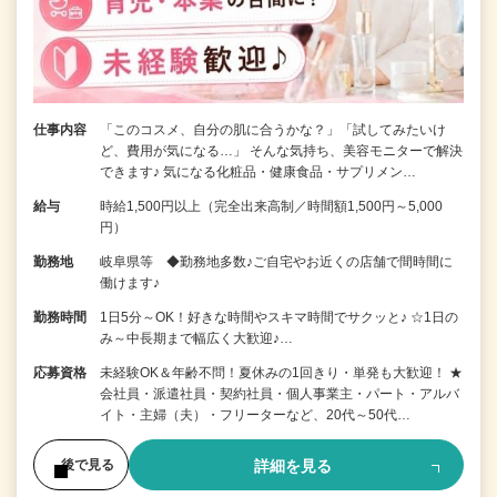
仕事内容
「このコスメ、自分の肌に合うかな？」「試してみたいけ
ど、費用が気になる…」 そんな気持ち、美容モニターで解決
できます♪ 気になる化粧品・健康食品・サプリメン…
給与
時給1,500円以上（完全出来高制／時間額1,500円～5,000
円）
勤務地
岐阜県等 ◆勤務地多数♪ご自宅やお近くの店舗で間時間に
働けます♪
勤務時間
1日5分～OK！好きな時間やスキマ時間でサクッと♪ ☆1日の
み～中長期まで幅広く大歓迎♪…
応募資格
未経験OK＆年齢不問！夏休みの1回きり・単発も大歓迎！ ★
会社員・派遣社員・契約社員・個人事業主・パート・アルバ
イト・主婦（夫）・フリーターなど、20代～50代…
詳細を見る
後で見る