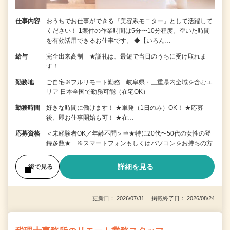
仕事内容
おうちでお仕事ができる『美容系モニター』として活躍して
ください！ 1案件の作業時間は5分〜10分程度。空いた時間
を有効活用できるお仕事です。 ◆【いろん…
給与
完全出来高制 ★謝礼は、最短で当日のうちに受け取れま
す！
勤務地
ご自宅※フルリモート勤務 岐阜県・三重県内全域を含むエ
リア 日本全国で勤務可能（在宅OK）
勤務時間
好きな時間に働けます！ ★単発（1日のみ）OK！ ★応募
後、即お仕事開始も可！ ★在…
応募資格
＜未経験者OK／年齢不問＞⇒★特に20代〜50代の女性の登
録多数★ ※スマートフォンもしくはパソコンをお持ちの方
詳細を見る
後で見る
更新日： 2026/07/31 掲載終了日： 2026/08/24