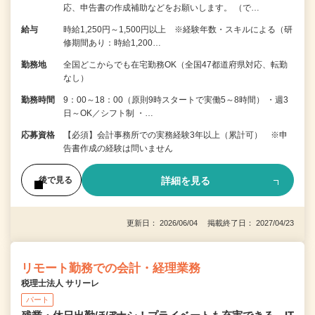
応、申告書の作成補助などをお願いします。 （で…
給与
時給1,250円～1,500円以上 ※経験年数・スキルによる（研
修期間あり：時給1,200…
勤務地
全国どこからでも在宅勤務OK（全国47都道府県対応、転勤
なし）
勤務時間
9：00～18：00（原則9時スタートで実働5～8時間） ・週3
日～OK／シフト制 ・…
応募資格
【必須】会計事務所での実務経験3年以上（累計可） ※申
告書作成の経験は問いません
詳細を見る
後で見る
更新日： 2026/06/04 掲載終了日： 2027/04/23
リモート勤務での会計・経理業務
税理士法人 サリーレ
パート