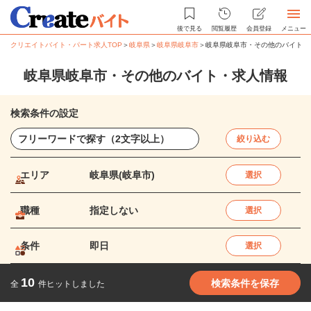
後で見る
閲覧履歴
会員登録
メニュー
クリエイトバイト・パート求人TOP
＞
岐阜県
＞
岐阜県岐阜市
＞
岐阜県岐阜市・その他のバイト・
岐阜県岐阜市・その他のバイト・求人情報
検索条件の設定
絞り込む
エリア
岐阜県(岐阜市)
選択
職種
指定しない
選択
条件
即日
選択
10
検索条件を保存
全
件ヒットしました