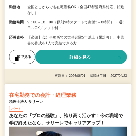
勤務地
全国どこからでも在宅勤務OK（全国47都道府県対応、転勤
なし）
勤務時間
9：00～18：00（原則9時スタートで実働5～8時間） ・週3
日～OK／シフト制 ・…
応募資格
【必須】会計事務所での実務経験5年以上（累計可）、申告
書の作成を1人で完結できる方
詳細を見る
後で見る
更新日： 2026/06/01 掲載終了日： 2027/04/23
在宅勤務での会計・経理業務
税理士法人 サリーレ
パート
あなたの『プロの経験』、誇り高く活かす！今の職場で
学び終えたなら、サリーレでキャリアアップ！