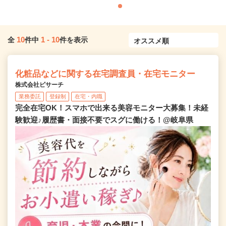
10
1
-
10
全
件中
件を表示
化粧品などに関する在宅調査員・在宅モニター
株式会社ビサーチ
業務委託
登録制
在宅・内職
完全在宅OK！スマホで出来る美容モニター大募集！未経
験歓迎♪履歴書・面接不要でスグに働ける！@岐阜県