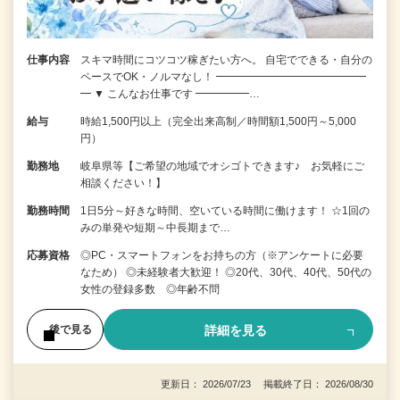
仕事内容
スキマ時間にコツコツ稼ぎたい方へ。 自宅でできる・自分の
ペースでOK・ノルマなし！ ━━━━━━━━━━━━━━
━ ▼ こんなお仕事です ━━━━━…
給与
時給1,500円以上（完全出来高制／時間額1,500円～5,000
円）
勤務地
岐阜県等【ご希望の地域でオシゴトできます♪ お気軽にご
相談ください！】
勤務時間
1日5分～好きな時間、空いている時間に働けます！ ☆1回の
みの単発や短期～中長期まで…
応募資格
◎PC・スマートフォンをお持ちの方（※アンケートに必要
なため） ◎未経験者大歓迎！ ◎20代、30代、40代、50代の
女性の登録多数 ◎年齢不問
詳細を見る
後で見る
更新日： 2026/07/23 掲載終了日： 2026/08/30