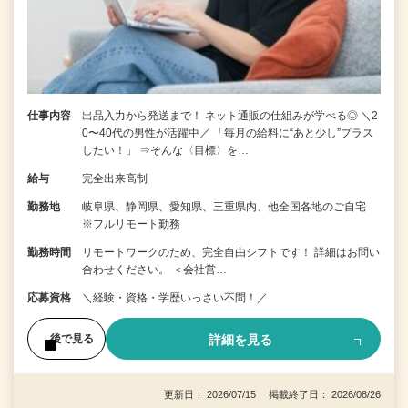
仕事内容
出品入力から発送まで！ ネット通販の仕組みが学べる◎ ＼2
0〜40代の男性が活躍中／ 「毎月の給料に“あと少し”プラス
したい！」 ⇒そんな〈目標〉を…
給与
完全出来高制
勤務地
岐阜県、静岡県、愛知県、三重県内、他全国各地のご自宅
※フルリモート勤務
勤務時間
リモートワークのため、完全自由シフトです！ 詳細はお問い
合わせください。 ＜会社営…
応募資格
＼経験・資格・学歴いっさい不問！／
詳細を見る
後で見る
更新日： 2026/07/15 掲載終了日： 2026/08/26