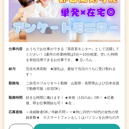
仕事内容
おうちでお仕事ができる『美容系モニター』として活躍して
ください！ 1案件の作業時間は5分〜10分程度。空いた時間
を有効活用できるお仕事です。 ◆【いろん…
給与
完全出来高制 ★謝礼は、最短で当日のうちに受け取れま
す！
勤務地
ご自宅※フルリモート勤務 山梨県・長野県および日本全国
で勤務可能（在宅OK）
勤務時間
好きな時間に働けます！ ★単発（1日のみ）OK！ ★応募
後、即お仕事開始も可！ ★在…
応募資格
＜未経験者OK／年齢不問＞⇒★特に20代〜50代の女性の登
録多数★ ※スマートフォンもしくはパソコンをお持ちの方