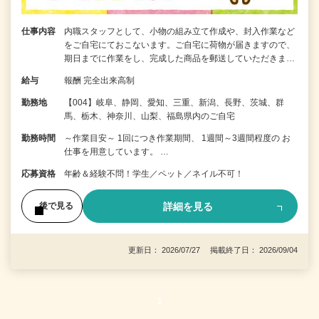
仕事内容
内職スタッフとして、小物の組み立て作成や、封入作業など
をご自宅にておこないます。ご自宅に荷物が届きますので、
期日までに作業をし、完成した商品を郵送していただきま…
給与
報酬 完全出来高制
勤務地
【004】岐阜、静岡、愛知、三重、新潟、長野、茨城、群
馬、栃木、神奈川、山梨、福島県内のご自宅
勤務時間
～作業目安～ 1回につき作業期間、 1週間～3週間程度の お
仕事を用意しています。 …
応募資格
年齢＆経験不問！学生／ペット／ネイル不可！
詳細を見る
後で見る
更新日： 2026/07/27 掲載終了日： 2026/09/04
1