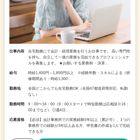
仕事内容
在宅勤務にて会計・経理業務を行うお仕事です。 高い専門性
を持ち、自立して一連の業務を完結できるプロフェッショナ
ルを募集します。 ★お願いする業務例 ・決算…
給与
時給1,400円～1,800円以上 ※経験年数・スキルによる（研
修期間あり：時給1,300…
勤務地
全国どこからでも在宅勤務OK（全国47都道府県対応、転勤
なし）
勤務時間
9：00〜18：00（9：00スタートで時短勤務は応相談※16：
00までなど） ◎週4日…
応募資格
【必須】会計事務所での実務経験5年以上（累計可）、1つの
事務所での経験が3年以上ある方、申告書の作成を1人で完結
できる方