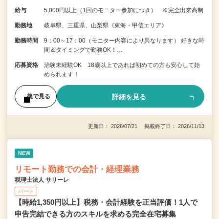
給与
5,000円以上（1回のモニター参加につき） ※完全出来高制
勤務地
岐阜県、三重県、山梨県《東海・甲信エリア》
勤務時間
9：00～17：00（モニター内容により異なります） 好きな時
間＆タイミングで勤務OK！…
応募資格
治験未経験OK 18歳以上であれば初めての方も安心して始
められます！
詳細を見る
後で見る
更新日： 2026/07/21 掲載終了日： 2026/11/13
NEW
リモート勤務での会計・経理業務
税理士法人 サリーレ
パート
【時給1,350円以上】税務・会計経験を正当評価！1⼈で
申告完結できる⽅のスキルを求める完全在宅募集