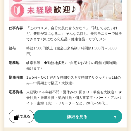
仕事内容
「このコスメ、自分の肌に合うかな？」「試してみたいけ
ど、費用が気になる…」 そんな気持ち、美容モニターで解決
できます♪ 気になる化粧品・健康食品・サプリメン…
給与
時給1,500円以上（完全出来高制／時間額1,500円～5,000
円）
勤務地
岐阜県等 ◆勤務地多数♪ご自宅やお近くの店舗で間時間に
働けます♪
勤務時間
1日5分～OK！好きな時間やスキマ時間でサクッと♪ ☆1日の
み～中長期まで幅広く大歓迎♪…
応募資格
未経験OK＆年齢不問！夏休みの1回きり・単発も大歓迎！ ★
会社員・派遣社員・契約社員・個人事業主・パート・アルバ
イト・主婦（夫）・フリーターなど、20代～50代…
詳細を見る
後で見る