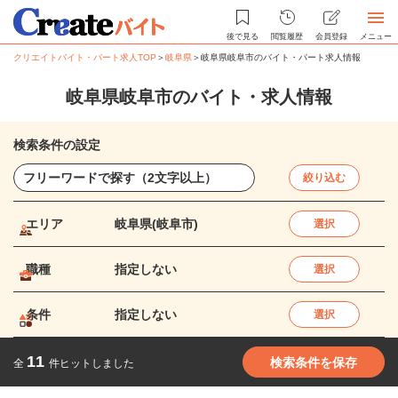
後で見る
閲覧履歴
会員登録
メニュー
クリエイトバイト・パート求人TOP
＞
岐阜県
＞
岐阜県岐阜市のバイト・パート求人情報
岐阜県岐阜市のバイト・求人情報
検索条件の設定
絞り込む
エリア
岐阜県(岐阜市)
選択
職種
指定しない
選択
条件
指定しない
選択
11
検索条件を保存
全
件ヒットしました