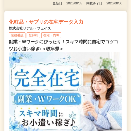
更新日： 2026/08/05 掲載終了日： 2026/08/30
化粧品・サプリの在宅データ入力
株式会社リアル・フェイス
業務委託
登録制
在宅・内職
副業・Wワークにぴったり！スキマ時間に自宅でコツコ
ツお小遣い稼ぎ♪＜岐阜県＞