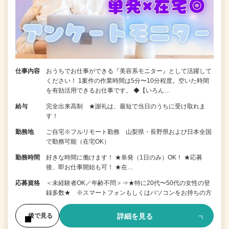
仕事内容
おうちでお仕事ができる『美容系モニター』として活躍して
ください！ 1案件の作業時間は5分〜10分程度。空いた時間
を有効活用できるお仕事です。 ◆【いろん…
給与
完全出来高制 ★謝礼は、最短で当日のうちに受け取れま
す！
勤務地
ご自宅※フルリモート勤務 山梨県・長野県および日本全国
で勤務可能（在宅OK）
勤務時間
好きな時間に働けます！ ★単発（1日のみ）OK！ ★応募
後、即お仕事開始も可！ ★在…
応募資格
＜未経験者OK／年齢不問＞⇒★特に20代〜50代の女性の登
録多数★ ※スマートフォンもしくはパソコンをお持ちの方
詳細を見る
後で見る