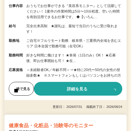
仕事内容
おうちでお仕事ができる『美容系モニター』として活躍して
ください！ 1案件の作業時間は5分〜10分程度。空いた時間
を有効活用できるお仕事です。 ◆【いろん…
給与
完全出来高制 ★謝礼は、最短で当日のうちに受け取れま
す！
勤務地
ご自宅※フルリモート勤務 岐阜県・三重県内全域を含むエ
リア 日本全国で勤務可能（在宅OK）
勤務時間
好きな時間に働けます！ ★単発（1日のみ）OK！ ★応募
後、即お仕事開始も可！ ★在…
応募資格
＜未経験者OK／年齢不問＞⇒★特に20代〜50代の女性の登
録多数★ ※スマートフォンもしくはパソコンをお持ちの方
詳細を見る
後で見る
更新日： 2026/07/31 掲載終了日： 2026/08/24
健康食品・化粧品・治験等のモニター