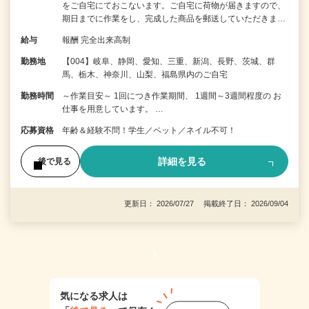
をご自宅にておこないます。ご自宅に荷物が届きますので、
期日までに作業をし、完成した商品を郵送していただきま…
給与
報酬 完全出来高制
勤務地
【004】岐阜、静岡、愛知、三重、新潟、長野、茨城、群
馬、栃木、神奈川、山梨、福島県内のご自宅
勤務時間
～作業目安～ 1回につき作業期間、 1週間～3週間程度の お
仕事を用意しています。 …
応募資格
年齢＆経験不問！学生／ペット／ネイル不可！
詳細を見る
後で見る
更新日： 2026/07/27 掲載終了日： 2026/09/04
1
気になる求人は