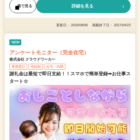
詳細を見る
後で見る
更新日： 2026/08/06 掲載終了日： 2027/04/23
NEW
アンケートモニター（完全在宅）
株式会社 クラウドワーカー
業務委託
登録制
在宅・内職
謝礼金は最短で即日支給！！スマホで簡単登録➡お仕事ス
タート☆