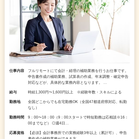
仕事内容
フルリモートにて会計・経理の補助業務を行うお仕事です。
申告書作成の補助業務、試算表の作成、年末調整・確定申告
対応などが、具体的な業務内容となります。 …
給与
時給1,300円〜1,600円以上 ※経験年数・スキルによる
勤務地
全国どこからでも在宅勤務OK（全国47都道府県対応、転勤
なし）
勤務時間
9：00〜18：00（9：00スタートで時短勤務は応相談※16：
00までなど） ◎週4日…
応募資格
【必須】会計事務所での実務経験3年以上（累計可）、申告
書作成の補助業務ができる方