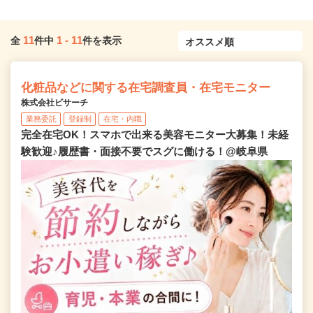
11
1
-
11
全
件中
件を表示
化粧品などに関する在宅調査員・在宅モニター
株式会社ビサーチ
業務委託
登録制
在宅・内職
完全在宅OK！スマホで出来る美容モニター大募集！未経
験歓迎♪履歴書・面接不要でスグに働ける！@岐阜県