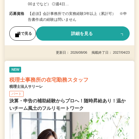
00までなど） ◎週4日…
応募資格
【必須】会計事務所での実務経験3年以上（累計可） ※申
告書作成の経験は問いません
詳細を見る
後で見る
更新日： 2026/08/06 掲載終了日： 2027/04/23
NEW
税理士事務所の在宅勤務スタッフ
税理士法人サリーレ
パート
決算・申告の補助経験からプロへ！随時昇給あり！温か
いチーム⾵⼟のフルリモートワーク