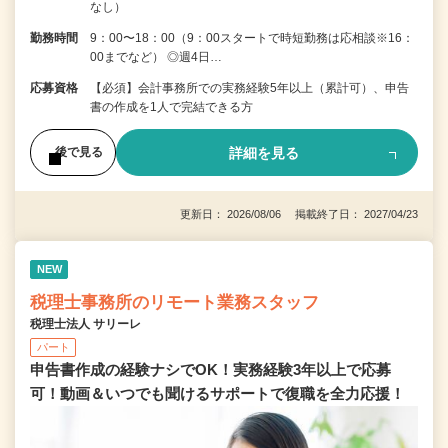
なし）
勤務時間
9：00〜18：00（9：00スタートで時短勤務は応相談※16：
00までなど） ◎週4日…
応募資格
【必須】会計事務所での実務経験5年以上（累計可）、申告
書の作成を1人で完結できる方
詳細を見る
後で見る
更新日： 2026/08/06 掲載終了日： 2027/04/23
NEW
税理士事務所のリモート業務スタッフ
税理士法人 サリーレ
パート
申告書作成の経験ナシでOK！実務経験3年以上で応募
可！動画＆いつでも聞けるサポートで復職を全⼒応援！