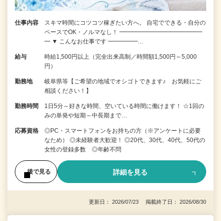
仕事内容
スキマ時間にコツコツ稼ぎたい方へ。 自宅でできる・自分の
ペースでOK・ノルマなし！ ━━━━━━━━━━━━━━
━ ▼ こんなお仕事です ━━━━━…
給与
時給1,500円以上（完全出来高制／時間額1,500円～5,000
円）
勤務地
岐阜県等【ご希望の地域でオシゴトできます♪ お気軽にご
相談ください！】
勤務時間
1日5分～好きな時間、空いている時間に働けます！ ☆1回の
みの単発や短期～中長期まで…
応募資格
◎PC・スマートフォンをお持ちの方（※アンケートに必要
なため） ◎未経験者大歓迎！ ◎20代、30代、40代、50代の
女性の登録多数 ◎年齢不問
詳細を見る
後で見る
更新日： 2026/07/23 掲載終了日： 2026/08/30