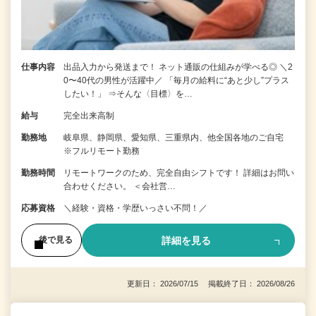
仕事内容
出品入力から発送まで！ ネット通販の仕組みが学べる◎ ＼2
0〜40代の男性が活躍中／ 「毎月の給料に“あと少し”プラス
したい！」 ⇒そんな〈目標〉を…
給与
完全出来高制
勤務地
岐阜県、静岡県、愛知県、三重県内、他全国各地のご自宅
※フルリモート勤務
勤務時間
リモートワークのため、完全自由シフトです！ 詳細はお問い
合わせください。 ＜会社営…
応募資格
＼経験・資格・学歴いっさい不問！／
詳細を見る
後で見る
更新日： 2026/07/15 掲載終了日： 2026/08/26