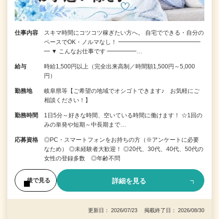
仕事内容
スキマ時間にコツコツ稼ぎたい方へ。 自宅でできる・自分の
ペースでOK・ノルマなし！ ━━━━━━━━━━━━━━
━ ▼ こんなお仕事です ━━━━━…
給与
時給1,500円以上（完全出来高制／時間額1,500円～5,000
円）
勤務地
岐阜県等【ご希望の地域でオシゴトできます♪ お気軽にご
相談ください！】
勤務時間
1日5分～好きな時間、空いている時間に働けます！ ☆1回の
みの単発や短期～中長期まで…
応募資格
◎PC・スマートフォンをお持ちの方（※アンケートに必要
なため） ◎未経験者大歓迎！ ◎20代、30代、40代、50代の
女性の登録多数 ◎年齢不問
詳細を見る
後で見る
更新日： 2026/07/23 掲載終了日： 2026/08/30