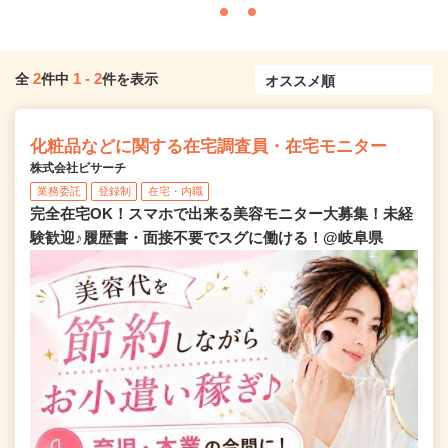
2
1
-
2
全
件中
件を表示
化粧品などに関する在宅調査員・在宅モニター
株式会社ビサーチ
業務委託
登録制
在宅・内職
完全在宅OK！スマホで出来る美容モニター大募集！未経
験歓迎♪履歴書・面接不要でスグに働ける！@岐阜県