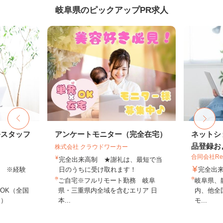
岐阜県のピックアップPR求人
務スタッフ
アンケートモニター（完全在宅）
ネットシ
品登録およ
株式会社 クラウドワーカー
合同会社Re S
完全出来高制 ★謝礼は、最短で当
以上 ※経験
日のうちに受け取れます！
完全出
ご自宅※フルリモート勤務 岐阜
岐阜県、
OK（全国
県・三重県内全域を含むエリア 日
内、他全
し）
本...
モ...