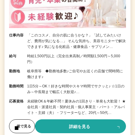
仕事内容
「このコスメ、自分の肌に合うかな？」「試してみたいけ
ど、費用が気になる…」 そんな気持ち、美容モニターで解決
できます♪ 気になる化粧品・健康食品・サプリメン…
給与
時給1,500円以上（完全出来高制／時間額1,500円～5,000
円）
勤務地
岐阜県等 ◆勤務地多数♪ご自宅やお近くの店舗で間時間に
働けます♪
勤務時間
1日5分～OK！好きな時間やスキマ時間でサクッと♪ ☆1日の
み～中長期まで幅広く大歓迎♪…
応募資格
未経験OK＆年齢不問！夏休みの1回きり・単発も大歓迎！ ★
会社員・派遣社員・契約社員・個人事業主・パート・アルバ
イト・主婦（夫）・フリーターなど、20代～50代…
詳細を見る
後で見る