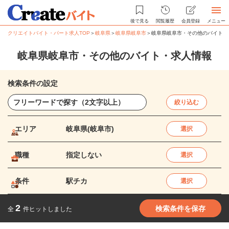
後で見る
閲覧履歴
会員登録
メニュー
クリエイトバイト・パート求人TOP
＞
岐阜県
＞
岐阜県岐阜市
＞
岐阜県岐阜市・その他のバイト・
岐阜県岐阜市・その他のバイト・求人情報
検索条件の設定
絞り込む
エリア
岐阜県(岐阜市)
選択
職種
指定しない
選択
条件
駅チカ
選択
2
検索条件を保存
全
件ヒットしました