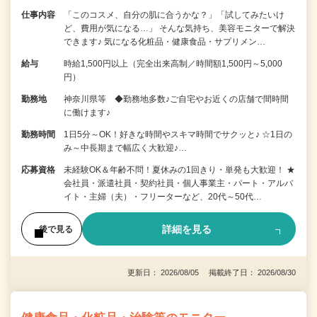
仕事内容
「このコスメ、自分の肌に合うかな？」「試してみたいけ
ど、費用が気になる…」 そんな気持ち、美容モニターで解決
できます♪ 気になる化粧品・健康食品・サプリメン…
給与
時給1,500円以上（完全出来高制／時間額1,500円～5,000
円）
勤務地
神奈川県等 ◆勤務地多数♪ご自宅やお近くの店舗で間時間
に働けます♪
勤務時間
1日5分～OK！好きな時間やスキマ時間でサクッと♪ ☆1日の
み～中長期まで幅広く大歓迎♪…
応募資格
未経験OK＆年齢不問！夏休みの1回きり・単発も大歓迎！ ★
会社員・派遣社員・契約社員・個人事業主・パート・アルバ
イト・主婦（夫）・フリーターなど、20代～50代…
詳細を見る
後で見る
更新日： 2026/08/05 掲載終了日： 2026/08/30