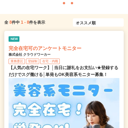
8
1
-
8
全
件中
件を表示
NEW
完全在宅可のアンケートモニター
株式会社 クラウドワーカー
業務委託
登録制
在宅・内職
【人気の在宅ワーク】│当日に謝礼をお支払い★登録する
だけでスグ働ける│単発もOK美容系モニター募集！