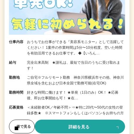
仕事内容
おうちでお仕事ができる『美容系モニター』として活躍して
ください！ 1案件の作業時間は5分〜10分程度。空いた時間
を有効活用できるお仕事です。 ◆【いろん…
給与
完全出来高制 ★謝礼は、最短で当日のうちに受け取れま
す！
勤務地
ご自宅※フルリモート勤務 神奈川県横浜市その他、神奈川
県全域を含むおよび日本全国で勤務可能(在宅OK)
勤務時間
好きな時間に働けます！ ★単発（1日のみ）OK！ ★応募
後、即お仕事開始も可！ ★在…
応募資格
＜未経験者OK／年齢不問＞⇒★特に20代〜50代の女性の登
録多数★ ※スマートフォンもしくはパソコンをお持ちの方
詳細を見る
後で見る