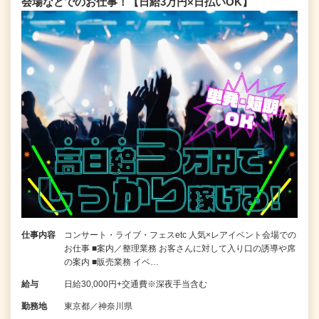
会場などでのお仕事！【日給3万円×日払いOK】
仕事内容
コンサート・ライブ・フェスetc 人気×レアイベント会場での
お仕事 ■案内／整理業務 お客さんに対して入り口の誘導や席
の案内 ■販売業務 イベ…
給与
日給30,000円+交通費※深夜手当含む
勤務地
東京都／神奈川県