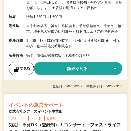
専門店『KIMONO＆』。 お客様が振袖・袴を選ぶサポートを
お願いします。 ★店舗や周辺エリアで行われ…
給与
時給1,230円～1,500円
勤務地
東京都渋谷区、神奈川県横浜市、千葉県船橋市・千葉市・柏
市、埼玉県大宮市の店舗ほか・都下周辺エリアの催事会場
勤務時間
9：00～18：00(実働8時間) ※日により相談可能 ★土日祝
のみ（催事開催の時期限定）…
応募資格
接客・販売経験者歓迎／未経験の方もOK
詳細を見る
後で見る
更新日： 2026/03/27 掲載終了日： 2027/03/05
イベントの運営サポート
株式会社シアーズ イベント事業部
アルバイト
パート
登録制
短期・単発OK（登録制）！コンサート・フェス・ライブ