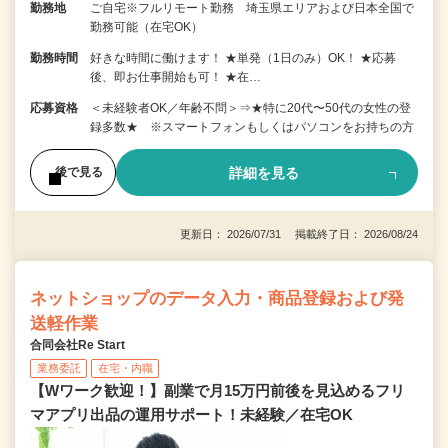
勤務地
ご自宅※フルリモート勤務 埼玉県エリアおよび日本全国で
勤務可能（在宅OK）
勤務時間
好きな時間に働けます！ ★単発（1日のみ）OK！ ★応募
後、即お仕事開始も可！ ★在…
応募資格
＜未経験者OK／年齢不問＞⇒★特に20代〜50代の女性の登
録多数★ ※スマートフォンもしくはパソコンをお持ちの方
詳細を見る
後で見る
更新日： 2026/07/31 掲載終了日： 2026/08/24
ネットショップのデータ入力・商品登録および発
送軽作業
合同会社Re Start
業務委託
在宅・内職
【Wワーク歓迎！】副業で月15万円前後を見込めるフリ
マアプリ出品の運用サポート！未経験／在宅OK