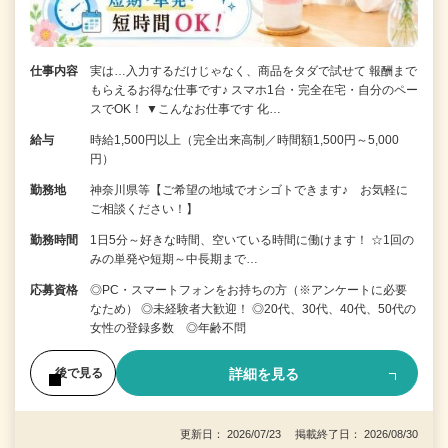
仕事内容
実は…入力するだけじゃなく、商品をタダで試せて 報酬まで
もらえるお得な仕事です♪ スマホ1台・完全在宅・自分のペー
スでOK！ ▼こんなお仕事です 化…
給与
時給1,500円以上（完全出来高制／時間額1,500円～5,000
円）
勤務地
神奈川県等【ご希望の地域でオシゴトできます♪ お気軽に
ご相談ください！】
勤務時間
1日5分～好きな時間、空いている時間に働けます！ ☆1回の
みの単発や短期～中長期まで…
応募資格
◎PC・スマートフォンをお持ちの方（※アンケートに必要
なため） ◎未経験者大歓迎！ ◎20代、30代、40代、50代の
女性の登録多数 ◎年齢不問
詳細を見る
後で見る
更新日： 2026/07/23 掲載終了日： 2026/08/30