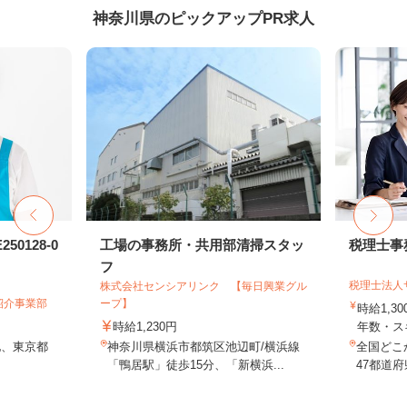
神奈川県のピックアップPR求人
0128-0
工場の事務所・共用部清掃スタッ
税理士事
フ
税理士法人
株式会社センシアリンク 【毎日興業グル
紹介事業部
ープ】
時給1,3
時給1,230円
年数・ス
他、東京都
神奈川県横浜市都筑区池辺町/横浜線
全国どこ
「鴨居駅」徒歩15分、「新横浜...
47都道