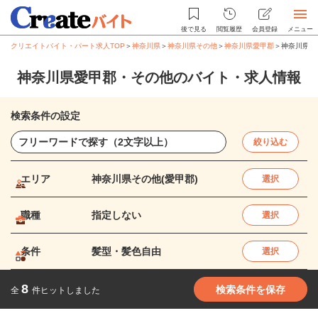
後で見る
閲覧履歴
会員登録
メニュー
クリエイトバイト・パート求人TOP
＞
神奈川県
＞
神奈川県その他
＞
神奈川県愛甲郡
＞
神奈川県愛
神奈川県愛甲郡・その他のバイト・求人情報
検索条件の設定
絞り込む
エリア
神奈川県その他(愛甲郡)
選択
職種
指定しない
選択
条件
髪型・髪色自由
選択
8
検索条件を保存
全
件ヒットしました