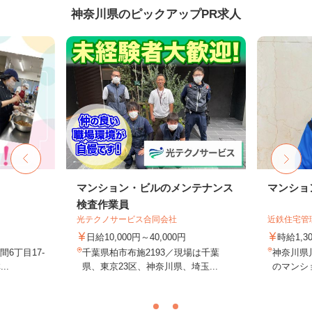
神奈川県のピックアップPR求人
フ
マンション・ビルのメンテナンス
マンショ
検査作業員
光テクノサービス合同会社
近鉄住宅管
日給10,000円～40,000円
時給1,
6丁目17-
千葉県柏市布施2193／現場は千葉
神奈川県
..
県、東京23区、神奈川県、埼玉...
のマンシ