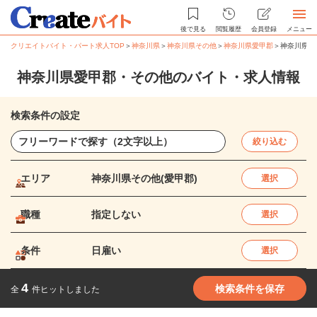
後で見る
閲覧履歴
会員登録
メニュー
クリエイトバイト・パート求人TOP
＞
神奈川県
＞
神奈川県その他
＞
神奈川県愛甲郡
＞
神奈川県愛
神奈川県愛甲郡・その他のバイト・求人情報
検索条件の設定
絞り込む
エリア
神奈川県その他(愛甲郡)
選択
職種
指定しない
選択
条件
日雇い
選択
4
検索条件を保存
全
件ヒットしました