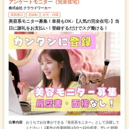
アンケートモニター（完全在宅）
株式会社 クラウドワーカー
業務委託
登録制
在宅・内職
美容系モニター募集！単発もOK♪【人気の完全在宅♪】当
日に謝礼をお支払い！登録するだけでスグ働ける！
仕事内容
おうちでお仕事ができる『美容系モニター』として活躍して
ください！ 1案件の作業時間は5分〜10分程度。空いた時間