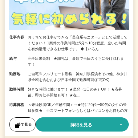
仕事内容
おうちでお仕事ができる『美容系モニター』として活躍して
ください！ 1案件の作業時間は5分〜10分程度。空いた時間
を有効活用できるお仕事です。 ◆【いろん…
給与
完全出来高制 ★謝礼は、最短で当日のうちに受け取れま
す！
勤務地
ご自宅※フルリモート勤務 神奈川県横浜市その他、神奈川
県全域を含むおよび日本全国で勤務可能(在宅OK)
勤務時間
好きな時間に働けます！ ★単発（1日のみ）OK！ ★応募
後、即お仕事開始も可！ ★在…
応募資格
＜未経験者OK／年齢不問＞⇒★特に20代〜50代の女性の登
録多数★ ※スマートフォンもしくはパソコンをお持ちの方
詳細を見る
後で見る