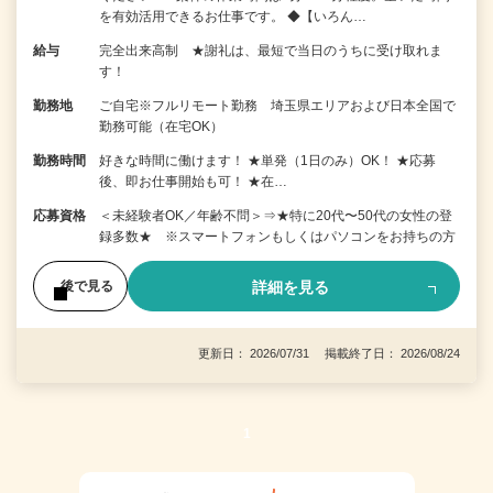
を有効活用できるお仕事です。 ◆【いろん…
給与
完全出来高制 ★謝礼は、最短で当日のうちに受け取れま
す！
勤務地
ご自宅※フルリモート勤務 埼玉県エリアおよび日本全国で
勤務可能（在宅OK）
勤務時間
好きな時間に働けます！ ★単発（1日のみ）OK！ ★応募
後、即お仕事開始も可！ ★在…
応募資格
＜未経験者OK／年齢不問＞⇒★特に20代〜50代の女性の登
録多数★ ※スマートフォンもしくはパソコンをお持ちの方
詳細を見る
後で見る
更新日： 2026/07/31 掲載終了日： 2026/08/24
1