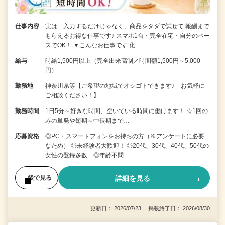
仕事内容
実は…入力するだけじゃなく、商品をタダで試せて 報酬まで
もらえるお得な仕事です♪ スマホ1台・完全在宅・自分のペー
スでOK！ ▼こんなお仕事です 化…
給与
時給1,500円以上（完全出来高制／時間額1,500円～5,000
円）
勤務地
神奈川県等【ご希望の地域でオシゴトできます♪ お気軽に
ご相談ください！】
勤務時間
1日5分～好きな時間、空いている時間に働けます！ ☆1回の
みの単発や短期～中長期まで…
応募資格
◎PC・スマートフォンをお持ちの方（※アンケートに必要
なため） ◎未経験者大歓迎！ ◎20代、30代、40代、50代の
女性の登録多数 ◎年齢不問
詳細を見る
後で見る
更新日： 2026/07/23 掲載終了日： 2026/08/30