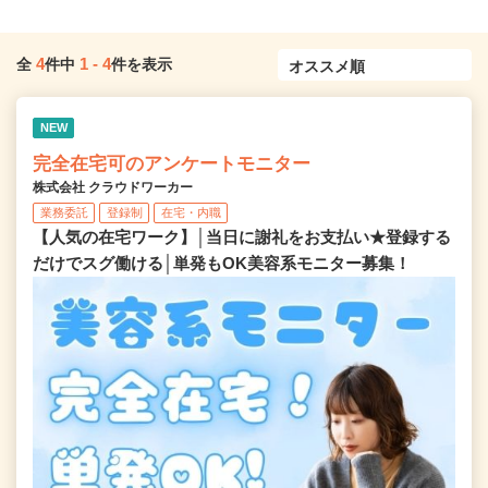
4
1
-
4
全
件中
件を表示
NEW
完全在宅可のアンケートモニター
株式会社 クラウドワーカー
業務委託
登録制
在宅・内職
【人気の在宅ワーク】│当日に謝礼をお支払い★登録する
だけでスグ働ける│単発もOK美容系モニター募集！