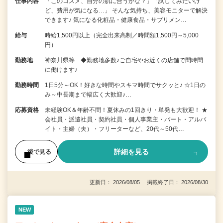
仕事内容
「このコスメ、自分の肌に合うかな？」「試してみたいけ
ど、費用が気になる…」 そんな気持ち、美容モニターで解決
できます♪ 気になる化粧品・健康食品・サプリメン…
給与
時給1,500円以上（完全出来高制／時間額1,500円～5,000
円）
勤務地
神奈川県等 ◆勤務地多数♪ご自宅やお近くの店舗で間時間
に働けます♪
勤務時間
1日5分～OK！好きな時間やスキマ時間でサクッと♪ ☆1日の
み～中長期まで幅広く大歓迎♪…
応募資格
未経験OK＆年齢不問！夏休みの1回きり・単発も大歓迎！ ★
会社員・派遣社員・契約社員・個人事業主・パート・アルバ
イト・主婦（夫）・フリーターなど、20代～50代…
詳細を見る
後で見る
更新日： 2026/08/05 掲載終了日： 2026/08/30
NEW