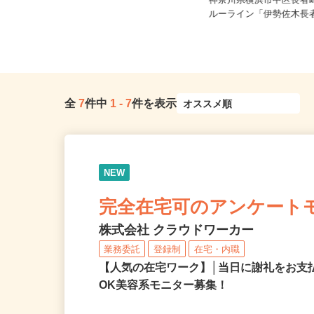
ご自宅※フルリモート勤務 埼玉県
エリアおよび日本全国で勤務可能
神奈川県横浜市中区長者町
（...
ルーライン「伊勢佐木長者
全
7
件中
1
-
7
件を表示
NEW
完全在宅可のアンケート
株式会社 クラウドワーカー
業務委託
登録制
在宅・内職
【人気の在宅ワーク】│当日に謝礼をお支
OK美容系モニター募集！