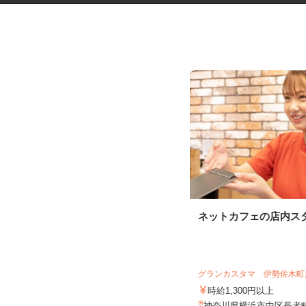
アンケートモニター（完全在
ネットカフェの店内ス
宅）
株式会社 クラウドワーカー
完全出来高制 ★謝礼は、最短で当
グランカスタマ 伊勢佐木
日のうちに受け取れます！
時給1,300円以上