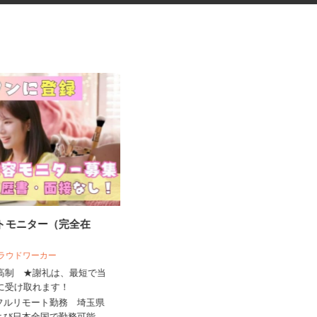
ートモニター（完全在
ネットカフェの店内スタッフ
 クラウドワーカー
来高制 ★謝礼は、最短で当
グランカスタマ 伊勢佐木町店
ちに受け取れます！
時給1,300円以上