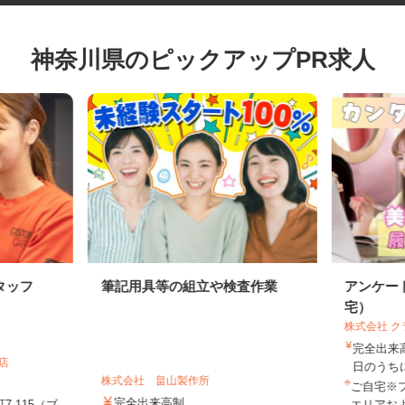
神奈川県のピックアップPR求人
タッフ
筆記用具等の組立や検査作業
アンケ
宅）
株式会社
完全出
町店
日のう
株式会社 畠山製作所