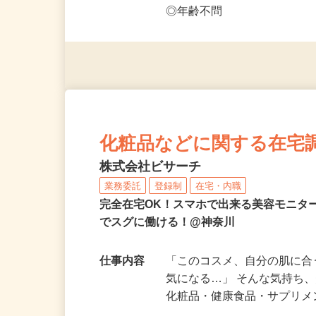
応募資格
◎PC・スマートフォンをお
◎未経験者大歓迎！ ◎20代
◎年齢不問
化粧品などに関する在宅
株式会社ビサーチ
業務委託
登録制
在宅・内職
完全在宅OK！スマホで出来る美容モニタ
でスグに働ける！@神奈川
仕事内容
「このコスメ、自分の肌に
気になる…」 そんな気持ち