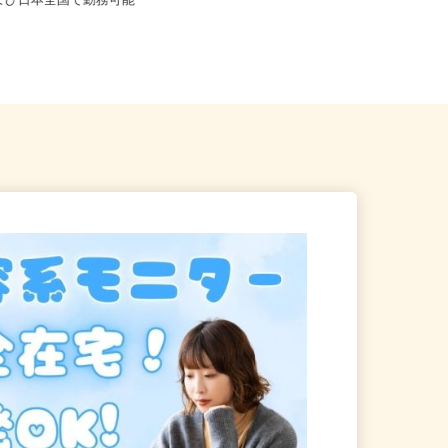
※フルリモート勤務 埼玉県
および日本全国で勤務可能
神奈川県横浜市中区長者町7-115（ブ
ルーライン「伊勢佐木長者町...