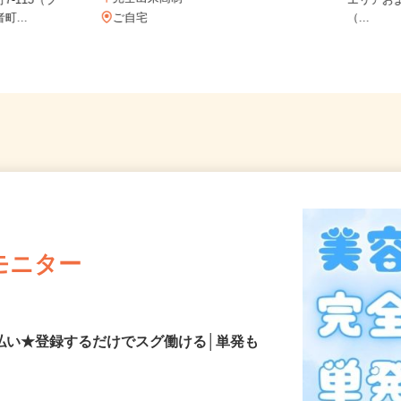
ご自宅
完全出来高制
7-115（ブ
エリア
町...
ご自宅
（...
モニター
払い★登録するだけでスグ働ける│単発も