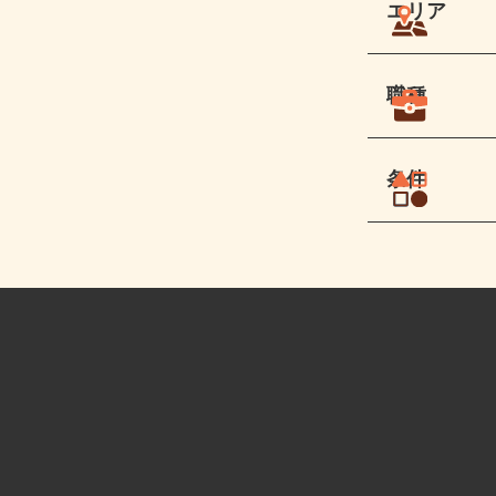
エリア
職種
条件