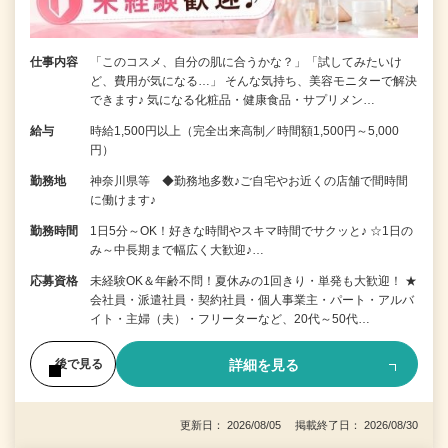
仕事内容
「このコスメ、自分の肌に合うかな？」「試してみたいけ
ど、費用が気になる…」 そんな気持ち、美容モニターで解決
できます♪ 気になる化粧品・健康食品・サプリメン…
給与
時給1,500円以上（完全出来高制／時間額1,500円～5,000
円）
勤務地
神奈川県等 ◆勤務地多数♪ご自宅やお近くの店舗で間時間
に働けます♪
勤務時間
1日5分～OK！好きな時間やスキマ時間でサクッと♪ ☆1日の
み～中長期まで幅広く大歓迎♪…
応募資格
未経験OK＆年齢不問！夏休みの1回きり・単発も大歓迎！ ★
会社員・派遣社員・契約社員・個人事業主・パート・アルバ
イト・主婦（夫）・フリーターなど、20代～50代…
詳細を見る
後で見る
更新日： 2026/08/05 掲載終了日： 2026/08/30