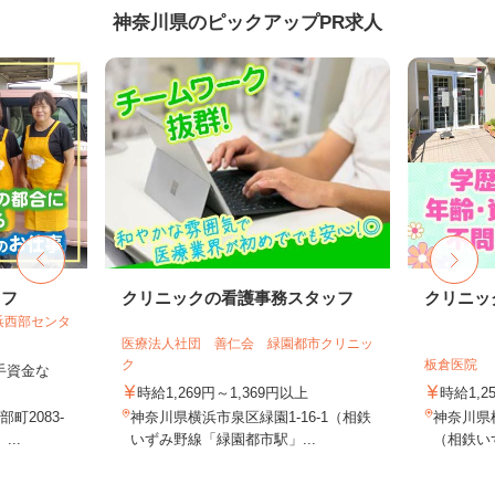
神奈川県のピックアップPR求人
ッフ
クリニックの看護事務スタッフ
クリニッ
浜西部センタ
医療法人社団 善仁会 緑園都市クリニッ
ク
板倉医院
手資金な
時給1,269円～1,369円以上
時給1,2
町2083-
神奈川県横浜市泉区緑園1-16-1（相鉄
神奈川県横
..
いずみ野線「緑園都市駅」...
（相鉄い