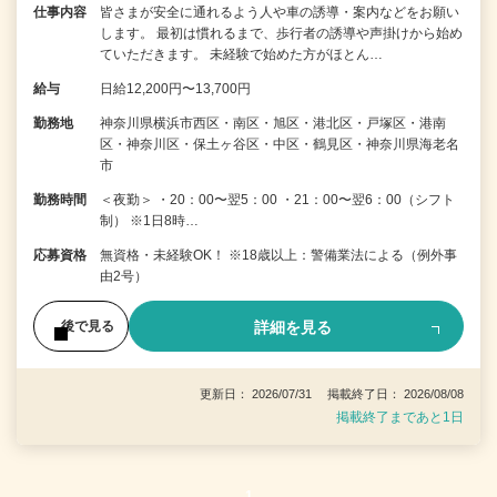
仕事内容
皆さまが安全に通れるよう人や車の誘導・案内などをお願い
します。 最初は慣れるまで、歩行者の誘導や声掛けから始め
ていただきます。 未経験で始めた方がほとん…
給与
日給12,200円〜13,700円
勤務地
神奈川県横浜市西区・南区・旭区・港北区・戸塚区・港南
区・神奈川区・保土ヶ谷区・中区・鶴見区・神奈川県海老名
市
勤務時間
＜夜勤＞ ・20：00〜翌5：00 ・21：00〜翌6：00（シフト
制） ※1日8時…
応募資格
無資格・未経験OK！ ※18歳以上：警備業法による（例外事
由2号）
詳細を見る
後で見る
更新日： 2026/07/31 掲載終了日： 2026/08/08
掲載終了まであと1日
1