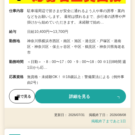
仕事内容
駐車場周辺で皆さまが安全に通れるよう人や車の誘導・案内
などをお願いします。 最初は慣れるまで、歩行者の誘導や声
掛けから始めていただきます。 未経験で始め…
給与
日給10,400円〜13,700円
勤務地
神奈川県横浜市西区・南区・旭区・港北区・戸塚区・港南
区・神奈川区・保土ヶ谷区・中区・鶴見区・神奈川県海老名
市
勤務時間
＜日勤＞ ・8：00〜17：00 ・9：00〜18：00 ※1日8時間 週
1日から応…
応募資格
無資格・未経験OK！ ※18歳以上：警備業法による（例外事
由2号）
詳細を見る
後で見る
更新日： 2026/07/31 掲載終了日： 2026/08/08
掲載終了まであと1日