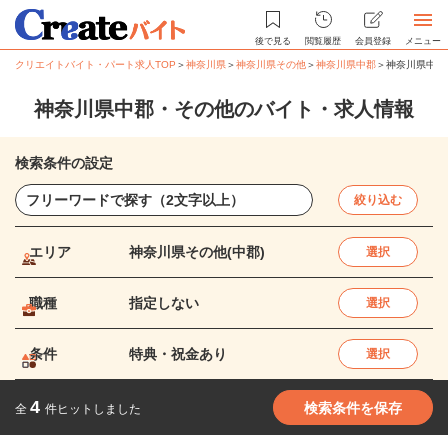
後で見る
閲覧履歴
会員登録
メニュー
クリエイトバイト・パート求人TOP
＞
神奈川県
＞
神奈川県その他
＞
神奈川県中郡
＞
神奈川県中郡
神奈川県中郡・その他のバイト・求人情報
検索条件の設定
絞り込む
エリア
神奈川県その他(中郡)
選択
職種
指定しない
選択
条件
特典・祝金あり
選択
4
検索条件を保存
全
件ヒットしました