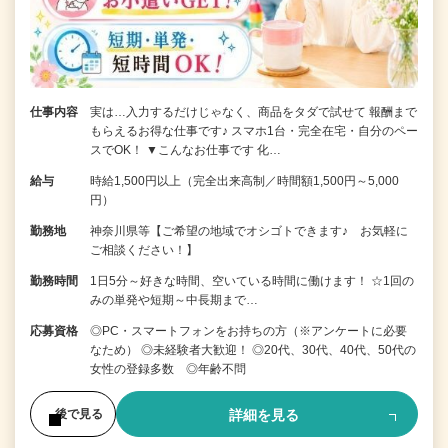
仕事内容
実は…入力するだけじゃなく、商品をタダで試せて 報酬まで
もらえるお得な仕事です♪ スマホ1台・完全在宅・自分のペー
スでOK！ ▼こんなお仕事です 化…
給与
時給1,500円以上（完全出来高制／時間額1,500円～5,000
円）
勤務地
神奈川県等【ご希望の地域でオシゴトできます♪ お気軽に
ご相談ください！】
勤務時間
1日5分～好きな時間、空いている時間に働けます！ ☆1回の
みの単発や短期～中長期まで…
応募資格
◎PC・スマートフォンをお持ちの方（※アンケートに必要
なため） ◎未経験者大歓迎！ ◎20代、30代、40代、50代の
女性の登録多数 ◎年齢不問
詳細を見る
後で見る