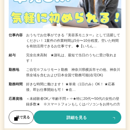
仕事内容
おうちでお仕事ができる『美容系モニター』として活躍して
ください！ 1案件の作業時間は5分〜10分程度。空いた時間
を有効活用できるお仕事です。 ◆【いろん…
給与
完全出来高制 ★謝礼は、最短で当日のうちに受け取れま
す！
勤務地
ご自宅※フルリモート勤務 神奈川県横浜市その他、神奈川
県全域を含むおよび日本全国で勤務可能(在宅OK)
勤務時間
好きな時間に働けます！ ★単発（1日のみ）OK！ ★応募
後、即お仕事開始も可！ ★在…
応募資格
＜未経験者OK／年齢不問＞⇒★特に20代〜50代の女性の登
録多数★ ※スマートフォンもしくはパソコンをお持ちの方
詳細を見る
後で見る