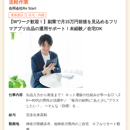
送軽作業
合同会社Re Start
業務委託
在宅・内職
【Wワーク歓迎！】副業で月15万円前後を見込めるフリ
マアプリ出品の運用サポート！未経験／在宅OK
仕事内容
出品入力から発送まで！ ネット通販の仕組みが学べる◎ ＼2
0〜40代の男性が活躍中／ 「毎月の給料に“あと少し”プラス
したい！」 ⇒そんな〈目標〉を…
給与
完全出来高制
勤務地
神奈川県横浜市、他神奈川県内のご自宅 ※フルリモート勤
務