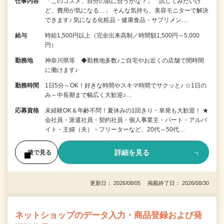
仕事内容
「このコスメ、自分の肌に合うかな？」「試してみたいけ
ど、費用が気になる…」 そんな気持ち、美容モニターで解決
できます♪ 気になる化粧品・健康食品・サプリメン…
給与
時給1,500円以上（完全出来高制／時間額1,500円～5,000
円）
勤務地
神奈川県等 ◆勤務地多数♪ご自宅やお近くの店舗で間時間
に働けます♪
勤務時間
1日5分～OK！好きな時間やスキマ時間でサクッと♪ ☆1日の
み～中長期まで幅広く大歓迎♪…
応募資格
未経験OK＆年齢不問！夏休みの1回きり・単発も大歓迎！ ★
会社員・派遣社員・契約社員・個人事業主・パート・アルバ
イト・主婦（夫）・フリーターなど、20代～50代…
詳細を見る
後で見る
更新日： 2026/08/05 掲載終了日： 2026/08/30
ネットショップのデータ入力・商品登録および発