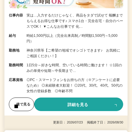
仕事内容
実は…入力するだけじゃなく、商品をタダで試せて 報酬まで
もらえるお得な仕事です♪ スマホ1台・完全在宅・自分のペー
スでOK！ ▼こんなお仕事です 化…
給与
時給1,500円以上（完全出来高制／時間額1,500円～5,000
円）
勤務地
神奈川県等【ご希望の地域でオシゴトできます♪ お気軽に
ご相談ください！】
勤務時間
1日5分～好きな時間、空いている時間に働けます！ ☆1回の
みの単発や短期～中長期まで…
応募資格
◎PC・スマートフォンをお持ちの方（※アンケートに必要
なため） ◎未経験者大歓迎！ ◎20代、30代、40代、50代の
女性の登録多数 ◎年齢不問
詳細を見る
後で見る
更新日： 2026/07/23 掲載終了日： 2026/08/30