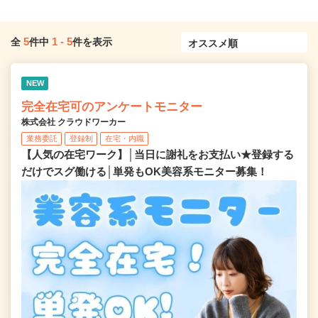
5
1
-
5
全
件中
件を表示
NEW
完全在宅可のアンケートモニター
株式会社 クラウドワーカー
業務委託
登録制
在宅・内職
【人気の在宅ワーク】│当日に謝礼をお支払い★登録する
だけでスグ働ける│単発もOK美容系モニター募集！