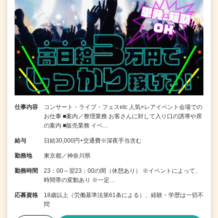
仕事内容
コンサート・ライブ・フェスetc 人気×レアイベント会場での
お仕事 ■案内／整理業務 お客さんに対して入り口の誘導や席
の案内 ■販売業務 イベ…
給与
日給30,000円+交通費※深夜手当含む
勤務地
東京都／神奈川県
勤務時間
23：00～翌23：00の間（休憩あり） ※イベントによって、
時間帯の変動あり ※一定…
応募資格
18歳以上（労働基準法第61条による）、経験・学歴は一切不
問