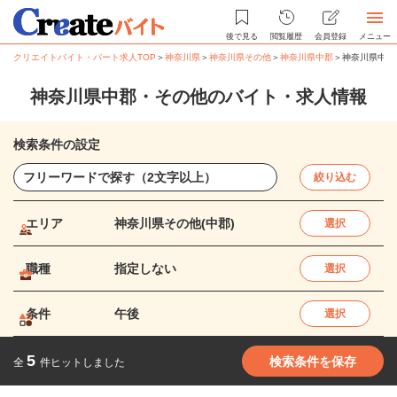
後で見る
閲覧履歴
会員登録
メニュー
クリエイトバイト・パート求人TOP
＞
神奈川県
＞
神奈川県その他
＞
神奈川県中郡
＞
神奈川県中郡
神奈川県中郡・その他のバイト・求人情報
検索条件の設定
絞り込む
エリア
神奈川県その他(中郡)
選択
職種
指定しない
選択
条件
午後
選択
5
検索条件を保存
全
件ヒットしました