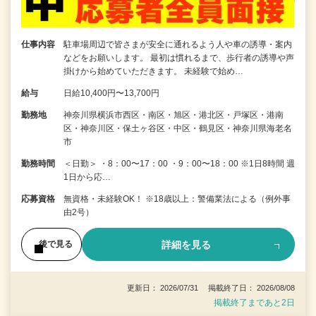
仕事内容
駐車場周辺で皆さまが安全に通れるよう人や車の誘導・案内
などをお願いします。 最初は慣れるまで、歩行者の誘導や声
掛けから始めていただきます。 未経験で始め…
給与
日給10,400円〜13,700円
勤務地
神奈川県横浜市西区・南区・旭区・港北区・戸塚区・港南
区・神奈川区・保土ヶ谷区・中区・鶴見区・神奈川県海老名
市
勤務時間
＜日勤＞ ・8：00〜17：00 ・9：00〜18：00 ※1日8時間 週
1日から応…
応募資格
無資格・未経験OK！ ※18歳以上：警備業法による（例外事
由2号）
詳細を見る
後で見る
更新日： 2026/07/31 掲載終了日： 2026/08/08
掲載終了まであと2日