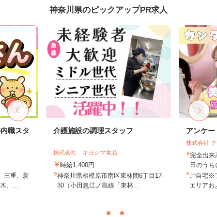
神奈川県のピックアップPR求人
の内職スタ
介護施設の調理スタッフ
アンケー
株式会社 
株式会社 キヨシマ食品
完全出来
時給1,400円
日のうち
、三重、新
神奈川県相模原市南区東林間6丁目17-
ご自宅※
、...
30（小田急江ノ島線「東林...
エリアお