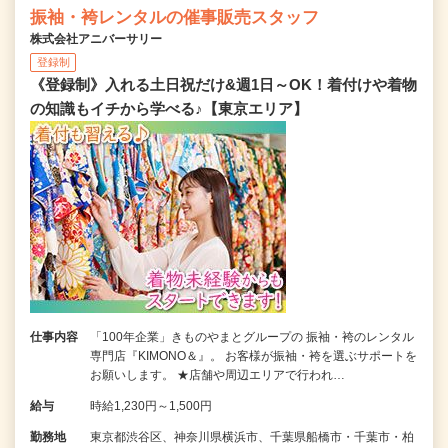
振袖・袴レンタルの催事販売スタッフ
株式会社アニバーサリー
登録制
《登録制》入れる土日祝だけ&週1日～OK！着付けや着物
の知識もイチから学べる♪【東京エリア】
仕事内容
「100年企業」きものやまとグループの 振袖・袴のレンタル
専門店『KIMONO＆』。 お客様が振袖・袴を選ぶサポートを
お願いします。 ★店舗や周辺エリアで行われ…
給与
時給1,230円～1,500円
勤務地
東京都渋谷区、神奈川県横浜市、千葉県船橋市・千葉市・柏