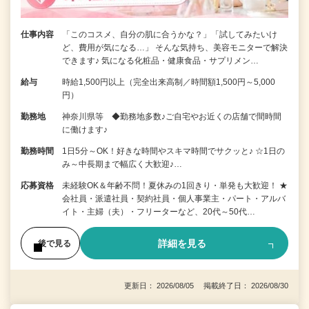
仕事内容
「このコスメ、自分の肌に合うかな？」「試してみたいけ
ど、費用が気になる…」 そんな気持ち、美容モニターで解決
できます♪ 気になる化粧品・健康食品・サプリメン…
給与
時給1,500円以上（完全出来高制／時間額1,500円～5,000
円）
勤務地
神奈川県等 ◆勤務地多数♪ご自宅やお近くの店舗で間時間
に働けます♪
勤務時間
1日5分～OK！好きな時間やスキマ時間でサクッと♪ ☆1日の
み～中長期まで幅広く大歓迎♪…
応募資格
未経験OK＆年齢不問！夏休みの1回きり・単発も大歓迎！ ★
会社員・派遣社員・契約社員・個人事業主・パート・アルバ
イト・主婦（夫）・フリーターなど、20代～50代…
詳細を見る
後で見る
更新日： 2026/08/05 掲載終了日： 2026/08/30