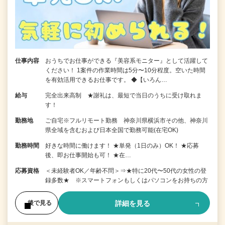
仕事内容
おうちでお仕事ができる『美容系モニター』として活躍して
ください！ 1案件の作業時間は5分〜10分程度。空いた時間
を有効活用できるお仕事です。 ◆【いろん…
給与
完全出来高制 ★謝礼は、最短で当日のうちに受け取れま
す！
勤務地
ご自宅※フルリモート勤務 神奈川県横浜市その他、神奈川
県全域を含むおよび日本全国で勤務可能(在宅OK)
勤務時間
好きな時間に働けます！ ★単発（1日のみ）OK！ ★応募
後、即お仕事開始も可！ ★在…
応募資格
＜未経験者OK／年齢不問＞⇒★特に20代〜50代の女性の登
録多数★ ※スマートフォンもしくはパソコンをお持ちの方
詳細を見る
後で見る