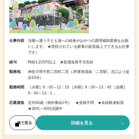
仕事内容
当園へ通う子ども達への給食やおやつの調理補助業務をお願
いします。 ★普段されている家事の延長線上でできるお仕事
です♪
給与
時給1,225円以上 ★処遇改善手当支給
勤務地
神奈川県中郡二宮町二宮（JR東海道線「二宮駅」北口より徒
歩10分）
勤務時間
［火曜］9：00～12：15 ［木曜］9：00～13：45 ［金曜］
9：00～13：1…
応募資格
定年60歳（例外事由1号） ★資格不問 ★未経験者歓迎
★30代～40代活躍中
詳細を見る
後で見る