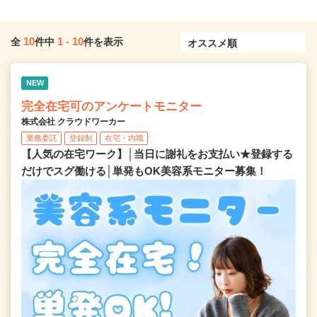
10
1
-
10
全
件中
件を表示
NEW
完全在宅可のアンケートモニター
株式会社 クラウドワーカー
業務委託
登録制
在宅・内職
【人気の在宅ワーク】│当日に謝礼をお支払い★登録する
だけでスグ働ける│単発もOK美容系モニター募集！