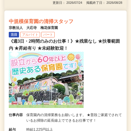
更新日： 2026/07/24 掲載終了日： 2026/08/28
中規模保育園の清掃スタッフ
宗教法人 大応寺 梅花保育園
注目
アルバイト
パート
《週3日・2時間のみのお仕事！》★残業なし ★扶養範囲
内 ★昇給有り ★未経験歓迎！
仕事内容
保育園内の清掃業務をお願いします。 ★普段ご家庭でされて
いるお掃除の延長線上でできるお仕事です！
給与
時給1,225円以上