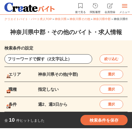
後で見る
閲覧履歴
会員登録
メニュー
クリエイトバイト・パート求人TOP
＞
神奈川県
＞
神奈川県その他
＞
神奈川県中郡
＞
神奈川県中郡
神奈川県中郡・その他のバイト・求人情報
検索条件の設定
絞り込む
エリア
神奈川県その他(中郡)
選択
職種
指定しない
選択
条件
週2、週3日から
選択
10
検索条件を保存
全
件ヒットしました