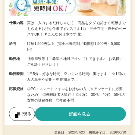
仕事内容
実は…入力するだけじゃなく、商品をタダで試せて 報酬まで
もらえるお得な仕事です♪ スマホ1台・完全在宅・自分のペー
スでOK！ ▼こんなお仕事です 化…
給与
時給1,500円以上（完全出来高制／時間額1,500円～5,000
円）
勤務地
神奈川県等【ご希望の地域でオシゴトできます♪ お気軽に
ご相談ください！】
勤務時間
1日5分～好きな時間、空いている時間に働けます！ ☆1回の
みの単発や短期～中長期まで…
応募資格
◎PC・スマートフォンをお持ちの方（※アンケートに必要
なため） ◎未経験者大歓迎！ ◎20代、30代、40代、50代の
女性の登録多数 ◎年齢不問
詳細を見る
後で見る
更新日： 2026/07/23 掲載終了日： 2026/08/30