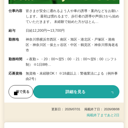
仕事内容
皆さまが安全に通れるよう人や車の誘導・案内などをお願い
します。 最初は慣れるまで、歩行者の誘導や声掛けから始め
ていただきます。 未経験で始めた方がほとん…
給与
日給12,200円〜13,700円
勤務地
神奈川県横浜市西区・南区・旭区・港北区・戸塚区・港南
区・神奈川区・保土ヶ谷区・中区・鶴見区・神奈川県海老名
市
勤務時間
＜夜勤＞ ・20：00〜翌5：00 ・21：00〜翌6：00（シフト
制） ※1日8時…
応募資格
無資格・未経験OK！ ※18歳以上：警備業法による（例外事
由2号）
詳細を見る
後で見る
更新日： 2026/07/31 掲載終了日： 2026/08/08
掲載終了まであと2日