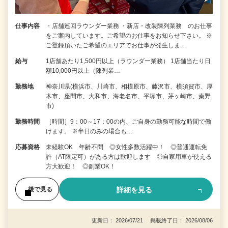
仕事内容
・店舗巡回ラウンダー業務 ・新店・改装陳列業務 のお仕事
をご案内しています。ご希望のお仕事をお知らせ下さい。 ※
ご登録頂いたご希望のエリアでお仕事が発生しま…
給与
1店舗あたり1,500円以上（ラウンダー業務） 1店舗当たり日
額10,000円以上（陳列業…
勤務地
神奈川県(横浜市、川崎市、相模原市、藤沢市、横須賀市、厚
木市、座間市、大和市、海老名市、平塚市、茅ヶ崎市、秦野
市)
勤務時間
［時間］9：00～17：00の内、ご自身の勤務可能な時間で働
けます。 ※半日のみの場合も…
応募資格
未経験OK 年齢不問 ◎女性多数活躍中！ ◎普通運転免
許（AT限定可）がある方は歓迎します ◎自家用車が使える
方大歓迎！ ◎副業OK！
詳細を見る
後で見る
更新日： 2026/07/21 掲載終了日： 2026/08/06