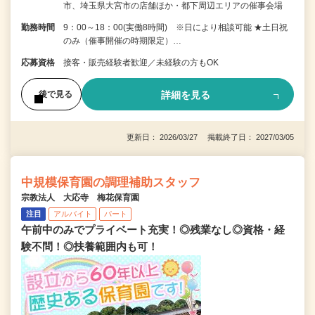
市、埼玉県大宮市の店舗ほか・都下周辺エリアの催事会場
勤務時間
9：00～18：00(実働8時間) ※日により相談可能 ★土日祝
のみ（催事開催の時期限定）…
応募資格
接客・販売経験者歓迎／未経験の方もOK
詳細を見る
後で見る
更新日： 2026/03/27 掲載終了日： 2027/03/05
中規模保育園の調理補助スタッフ
宗教法人 大応寺 梅花保育園
注目
アルバイト
パート
午前中のみでプライベート充実！◎残業なし◎資格・経
験不問！◎扶養範囲内も可！