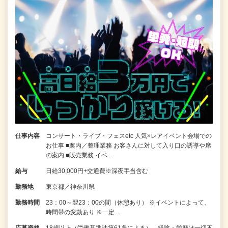
仕事内容
コンサート・ライブ・フェスetc 人気×レアイベント会場での
お仕事 ■案内／整理業務 お客さんに対して入り口の誘導や席
の案内 ■販売業務 イベ…
給与
日給30,000円+交通費※深夜手当含む
勤務地
東京都／神奈川県
勤務時間
23：00～翌23：00の間（休憩あり） ※イベントによって、
時間帯の変動あり ※一定…