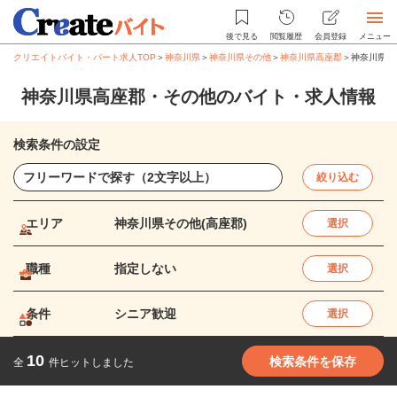
後で見る
閲覧履歴
会員登録
メニュー
クリエイトバイト・パート求人TOP
＞
神奈川県
＞
神奈川県その他
＞
神奈川県高座郡
＞
神奈川県高
神奈川県高座郡・その他のバイト・求人情報
検索条件の設定
絞り込む
エリア
神奈川県その他(高座郡)
選択
職種
指定しない
選択
条件
シニア歓迎
選択
10
検索条件を保存
全
件ヒットしました