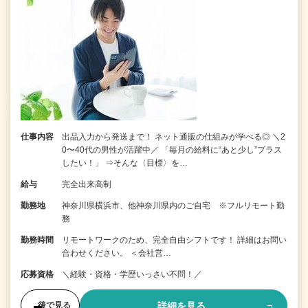
仕事内容
出品入力から発送まで！ ネット通販の仕組みが学べる◎ ＼2
0〜40代の男性が活躍中／ 「毎月の給料に“あと少し”プラス
したい！」 ⇒そんな〈目標〉を…
給与
完全出来高制
勤務地
神奈川県横浜市、他神奈川県内のご自宅 ※フルリモート勤
務
勤務時間
リモートワークのため、完全自由シフトです！ 詳細はお問い
合わせください。 ＜会社営…
応募資格
＼経験・資格・学歴いっさい不問！／
詳細を見る
後で見る