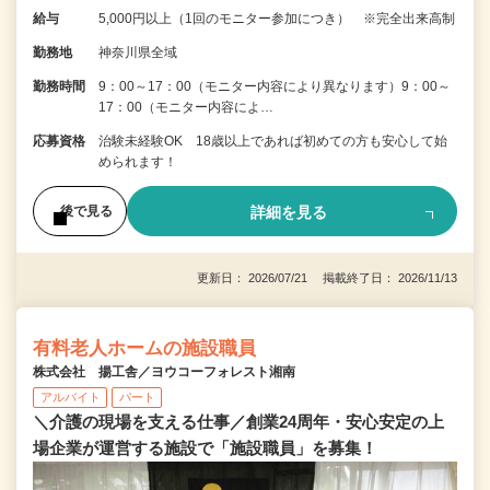
給与
5,000円以上（1回のモニター参加につき） ※完全出来高制
勤務地
神奈川県全域
勤務時間
9：00～17：00（モニター内容により異なります）9：00～
17：00（モニター内容によ…
応募資格
治験未経験OK 18歳以上であれば初めての方も安心して始
められます！
詳細を見る
後で見る
更新日： 2026/07/21 掲載終了日： 2026/11/13
有料老人ホームの施設職員
株式会社 揚工舎／ヨウコーフォレスト湘南
アルバイト
パート
＼介護の現場を支える仕事／創業24周年・安心安定の上
場企業が運営する施設で「施設職員」を募集！