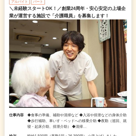
アルバイト
パート
＼未経験スタートOK！／創業24周年・安心安定の上場企
業が運営する施設で「介護職員」を募集します！
仕事内容
◆食事の準備、補助や清掃など ◆入浴や排泄などの身体介助
◆歩行補助、車いす・ベッドへの移乗介助 ◆夜勤（巡回、就
寝・起床介助、排泄介助） ◆清掃…