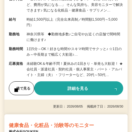
ど、費用が気になる…」 そんな気持ち、美容モニターで解決
できます♪ 気になる化粧品・健康食品・サプリメン…
給与
時給1,500円以上（完全出来高制／時間額1,500円～5,000
円）
勤務地
神奈川県等 ◆勤務地多数♪ご自宅やお近くの店舗で間時間
に働けます♪
勤務時間
1日5分～OK！好きな時間やスキマ時間でサクッと♪ ☆1日の
み～中長期まで幅広く大歓迎♪…
応募資格
未経験OK＆年齢不問！夏休みの1回きり・単発も大歓迎！ ★
会社員・派遣社員・契約社員・個人事業主・パート・アルバ
イト・主婦（夫）・フリーターなど、20代～50代…
詳細を見る
後で見る
更新日： 2026/08/05 掲載終了日： 2026/08/30
健康食品・化粧品・治験等のモニター
株式会社SOUKEN