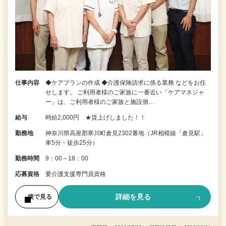
仕事内容
◆ケアプランの作成 ◆介護保険請求に係る業務 などをお任
せします。 ご利用者様のご家族に一番近い「ケアマネジャ
ー」は、ご利用者様のご家族と施設側…
給与
時給2,000円 ★賃上げしました！！
勤務地
神奈川県高座郡寒川町倉見2302番地（JR相模線「倉見駅」
車5分・徒歩25分）
勤務時間
9：00～18：00
応募資格
要介護支援専門員資格
詳細を見る
後で見る