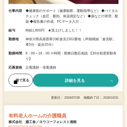
仕事内容
◆健康面のサポート（健康観察、運動指導など） ◆バイタル
チェック（血圧、脈拍、体温測定など） ◆薬などの管理、配
薬 ◆報告書の作成、PCデータ入力 …
給与
時給1,800円 ★賃上げしました！！
勤務地
神奈川県高座郡寒川町倉見2302番地（JR相模線「倉見駅」
車5分・徒歩25分）
勤務時間
9：00～18：00 ※時間・勤務日数応相談 【30分程度変動有
り】
応募資格
正看護師・准看護師
詳細を見る
後で見る
更新日： 2026/07/28 掲載終了日： 2026/10/31
有料老人ホームの介護職員
株式会社 揚工舎／ヨウコーフォレスト湘南