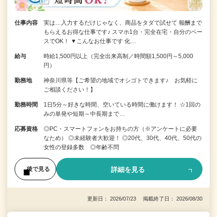
仕事内容
実は…入力するだけじゃなく、商品をタダで試せて 報酬まで
もらえるお得な仕事です♪ スマホ1台・完全在宅・自分のペー
スでOK！ ▼こんなお仕事です 化…
給与
時給1,500円以上（完全出来高制／時間額1,500円～5,000
円）
勤務地
神奈川県等【ご希望の地域でオシゴトできます♪ お気軽に
ご相談ください！】
勤務時間
1日5分～好きな時間、空いている時間に働けます！ ☆1回の
みの単発や短期～中長期まで…
応募資格
◎PC・スマートフォンをお持ちの方（※アンケートに必要
なため） ◎未経験者大歓迎！ ◎20代、30代、40代、50代の
女性の登録多数 ◎年齢不問
詳細を見る
後で見る
更新日： 2026/07/23 掲載終了日： 2026/08/30