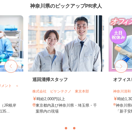
神奈川県のピックアップPR求人
巡回清掃スタッフ
オフィス
ジメント ＜
株式会社 ビケンテクノ 東京本部
神奈川清和
時給2,000円以上
時給1,3
（JR根岸
東京都内及び神奈川県・埼玉県・千
神奈川県
5...
葉県内の現場
「新子安