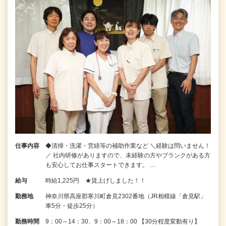
仕事内容
◆清掃・洗濯・営繕等の補助作業など ＼経験は問いません！
／ 社内研修がありますので、未経験の方やブランクがある方
も安心してお仕事スタートできます。 …
給与
時給1,225円 ★賃上げしました！！
勤務地
神奈川県高座郡寒川町倉見2302番地（JR相模線「倉見駅」
車5分・徒歩25分）
勤務時間
9：00～14：30、9：00～18：00 【30分程度変動有り】