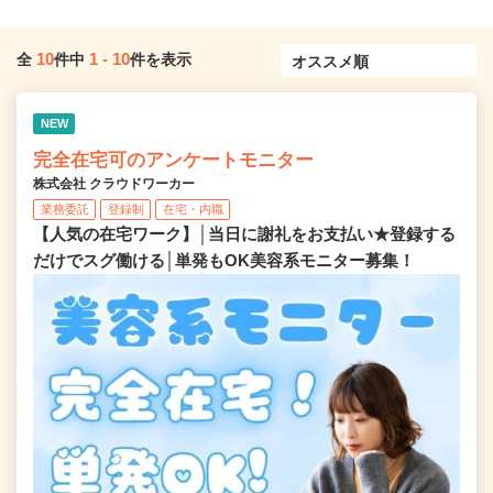
10
1
-
10
全
件中
件を表示
NEW
完全在宅可のアンケートモニター
株式会社 クラウドワーカー
業務委託
登録制
在宅・内職
【人気の在宅ワーク】│当日に謝礼をお支払い★登録する
だけでスグ働ける│単発もOK美容系モニター募集！