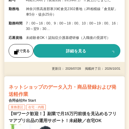
給与
時給1,500円（夜勤1回：26,390円） ☆賃上げしました
勤務地
神奈川県高座郡寒川町倉見2302番地（JR相模線「倉見駅」
車5分・徒歩25分）
勤務時間
7：00～16：00、9：00～18：00、10：00～19：00、16：
30～翌9：30…
応募資格
未経験者OK！認知症介護基礎研修（入職後の受講可）
詳細を見る
後で見る
更新日： 2026/07/28 掲載終了日： 2026/10/31
ネットショップのデータ入力・商品登録および発
送軽作業
合同会社Re Start
業務委託
在宅・内職
【Wワーク歓迎！】副業で月15万円前後を見込めるフリ
マアプリ出品の運用サポート！未経験／在宅OK