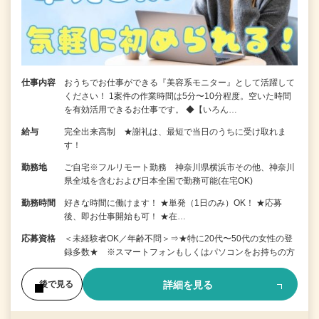
仕事内容
おうちでお仕事ができる『美容系モニター』として活躍して
ください！ 1案件の作業時間は5分〜10分程度。空いた時間
を有効活用できるお仕事です。 ◆【いろん…
給与
完全出来高制 ★謝礼は、最短で当日のうちに受け取れま
す！
勤務地
ご自宅※フルリモート勤務 神奈川県横浜市その他、神奈川
県全域を含むおよび日本全国で勤務可能(在宅OK)
勤務時間
好きな時間に働けます！ ★単発（1日のみ）OK！ ★応募
後、即お仕事開始も可！ ★在…
応募資格
＜未経験者OK／年齢不問＞⇒★特に20代〜50代の女性の登
録多数★ ※スマートフォンもしくはパソコンをお持ちの方
詳細を見る
後で見る