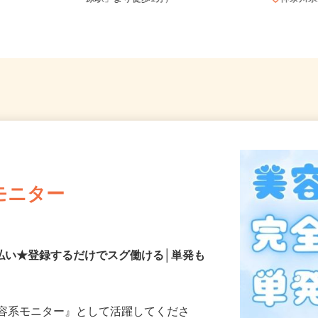
原駅」より徒歩1分）
神奈
モニター
払い★登録するだけでスグ働ける│単発も