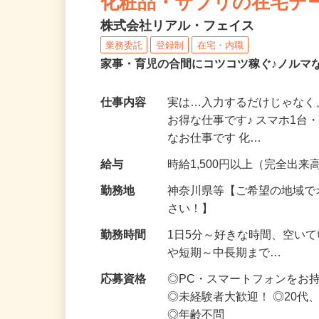
化粧品・サプリの在宅デ
株式会社リアル・フェイス
業務委託
登録制
在宅・内職
家事・育児の合間にコツコツ稼ぐ♪ノルマ
仕事内容
実は…入力するだけじゃなく
お得な仕事です♪ スマホ1台
なお仕事です 化…
給与
時給1,500円以上（完全出来高
勤務地
神奈川県等【ご希望の地域で
さい！】
勤務時間
1日5分～好きな時間、空い
や短期～中長期まで…
応募資格
◎PC・スマートフォンをお