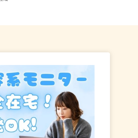
川県全域
「戸塚駅」すぐ）