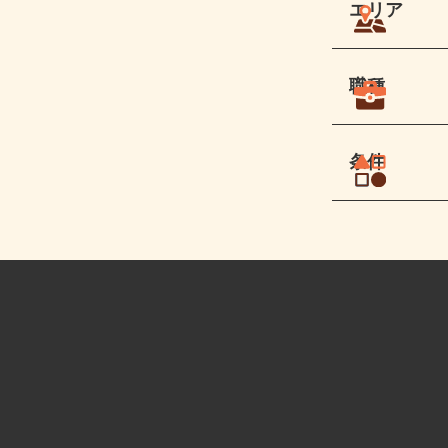
エリア
職種
条件