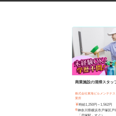
健康食品・化粧品・治験等のモ
商業施設の清掃スタッ
ニター
株式会社東海ビルメンテナ
株式会社SOUKEN
業所
5,000円以上（1回のモニター参加に
時給1,250円～1,562円
つき） ※完全出来高制
神奈川県横浜市戸塚区戸