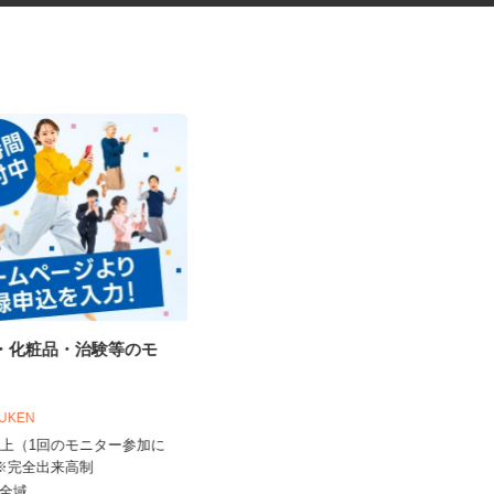
品・化粧品・治験等のモ
商業施設の清掃スタッフ
株式会社東海ビルメンテナス 相模原営
OUKEN
業所
0円以上（1回のモニター参加に
時給1,250円～1,562円
 ※完全出来高制
神奈川県横浜市戸塚区戸塚町（JR