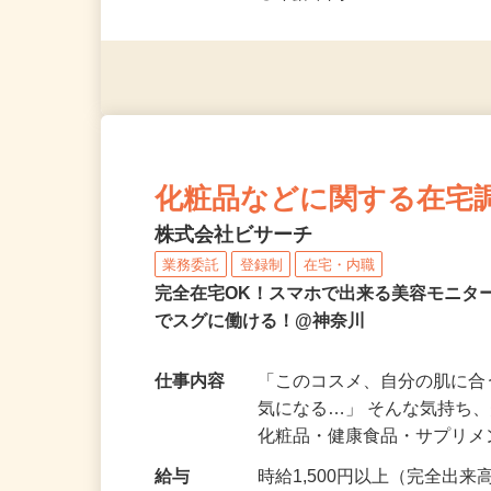
◎未経験者大歓迎！ ◎20代
◎年齢不問
化粧品などに関する在宅
株式会社ビサーチ
業務委託
登録制
在宅・内職
完全在宅OK！スマホで出来る美容モニタ
でスグに働ける！@神奈川
仕事内容
「このコスメ、自分の肌に
気になる…」 そんな気持ち
化粧品・健康食品・サプリ