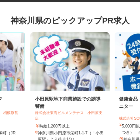
神奈川県のピックアップPR求人
フ
小田原駅地下商業施設での誘導
健康食
警備
ニター
ス 相模原営
株式会社東海ビルメンテナス 小田原支
店
株式会社S
時給1,260円以上
5,00
つき）
塚町（JR
神奈川県小田原市栄町1-1-7（「小田