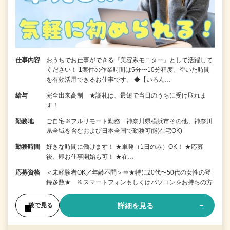
仕事内容
おうちでお仕事ができる『美容系モニター』として活躍して
ください！ 1案件の作業時間は5分〜10分程度。空いた時間
を有効活用できるお仕事です。 ◆【いろん…
給与
完全出来高制 ★謝礼は、最短で当日のうちに受け取れま
す！
勤務地
ご自宅※フルリモート勤務 神奈川県横浜市その他、神奈川
県全域を含むおよび日本全国で勤務可能(在宅OK)
勤務時間
好きな時間に働けます！ ★単発（1日のみ）OK！ ★応募
後、即お仕事開始も可！ ★在…
応募資格
＜未経験者OK／年齢不問＞⇒★特に20代〜50代の女性の登
録多数★ ※スマートフォンもしくはパソコンをお持ちの方
詳細を見る
後で見る