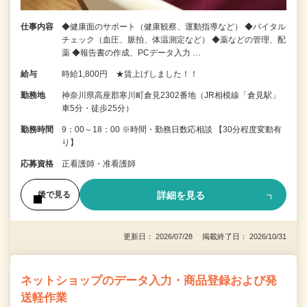
仕事内容
◆健康面のサポート（健康観察、運動指導など） ◆バイタル
チェック（血圧、脈拍、体温測定など） ◆薬などの管理、配
薬 ◆報告書の作成、PCデータ入力 …
給与
時給1,800円 ★賃上げしました！！
勤務地
神奈川県高座郡寒川町倉見2302番地（JR相模線「倉見駅」
車5分・徒歩25分）
勤務時間
9：00～18：00 ※時間・勤務日数応相談 【30分程度変動有
り】
応募資格
正看護師・准看護師
詳細を見る
後で見る
更新日： 2026/07/28 掲載終了日： 2026/10/31
ネットショップのデータ入力・商品登録および発
送軽作業