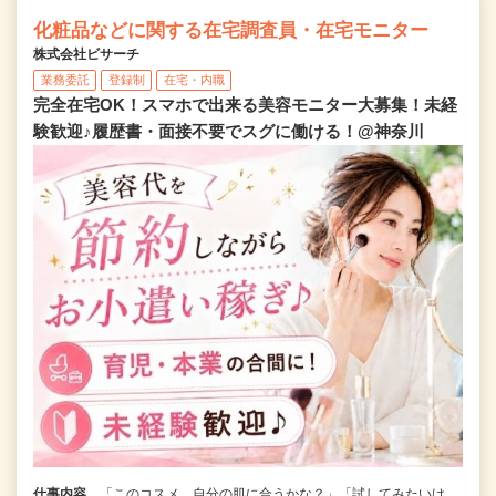
化粧品などに関する在宅調査員・在宅モニター
株式会社ビサーチ
業務委託
登録制
在宅・内職
完全在宅OK！スマホで出来る美容モニター大募集！未経
験歓迎♪履歴書・面接不要でスグに働ける！@神奈川
仕事内容
「このコスメ、自分の肌に合うかな？」「試してみたいけ