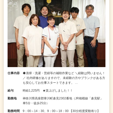
仕事内容
◆清掃・洗濯・営繕等の補助作業など ＼経験は問いません！
／ 社内研修がありますので、未経験の方やブランクがある方
も安心してお仕事スタートできます。 …
給与
時給1,225円 ★賃上げしました！！
勤務地
神奈川県高座郡寒川町倉見2302番地（JR相模線「倉見駅」
車5分・徒歩25分）
勤務時間
9：00～14：30、9：00～18：00 【30分程度変動有り】