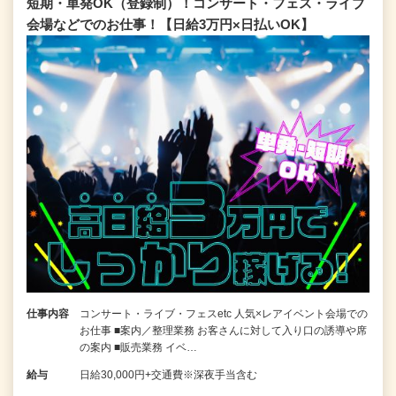
短期・単発OK（登録制）！コンサート・フェス・ライブ
会場などでのお仕事！【日給3万円×日払いOK】
仕事内容
コンサート・ライブ・フェスetc 人気×レアイベント会場での
お仕事 ■案内／整理業務 お客さんに対して入り口の誘導や席
の案内 ■販売業務 イベ…
給与
日給30,000円+交通費※深夜手当含む