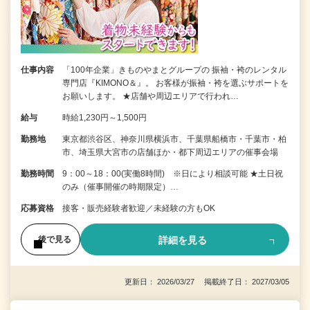
仕事内容
「100年企業」きものやまとグループの 振袖・袴のレンタル
専門店『KIMONO＆』。 お客様が振袖・袴を選ぶサポートを
お願いします。 ★店舗や周辺エリアで行われ…
給与
時給1,230円～1,500円
勤務地
東京都渋谷区、神奈川県横浜市、千葉県船橋市・千葉市・柏
市、埼玉県大宮市の店舗ほか・都下周辺エリアの催事会場
勤務時間
9：00～18：00(実働8時間) ※日により相談可能 ★土日祝
のみ（催事開催の時期限定）…
応募資格
接客・販売経験者歓迎／未経験の方もOK
詳細を見る
後で見る
更新日： 2026/03/27 掲載終了日： 2027/03/05