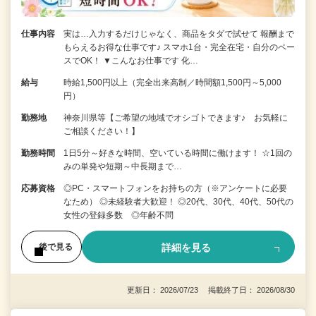
仕事内容
実は…入力するだけじゃなく、商品をタダで試せて 報酬まで
もらえるお得な仕事です♪ スマホ1台・完全在宅・自分のペー
スでOK！ ▼こんなお仕事です 化…
給与
時給1,500円以上（完全出来高制／時間額1,500円～5,000
円）
勤務地
神奈川県等【ご希望の地域でオシゴトできます♪ お気軽に
ご相談ください！】
勤務時間
1日5分～好きな時間、空いている時間に働けます！ ☆1回の
みの単発や短期～中長期まで…
応募資格
◎PC・スマートフォンをお持ちの方（※アンケートに必要
なため） ◎未経験者大歓迎！ ◎20代、30代、40代、50代の
女性の登録多数 ◎年齢不問
詳細を見る
後で見る
更新日： 2026/07/23 掲載終了日： 2026/08/30