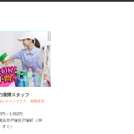
設の清掃スタッフ
ネットカフェの店内スタッフ
東海ビルメンテナス 相模原営
グランカスタマ 伊勢佐木町店
250円～1,562円
時給1,300円以上
県横浜市戸塚区戸塚町（JR
神奈川県横浜市中区長者町7-115（ブ
駅」すぐ）
ルーライン「伊勢佐木長者町...