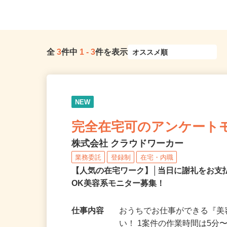
全
3
件中
1
-
3
件を表示
NEW
完全在宅可のアンケート
株式会社 クラウドワーカー
業務委託
登録制
在宅・内職
【人気の在宅ワーク】│当日に謝礼をお支
OK美容系モニター募集！
仕事内容
おうちでお仕事ができる『