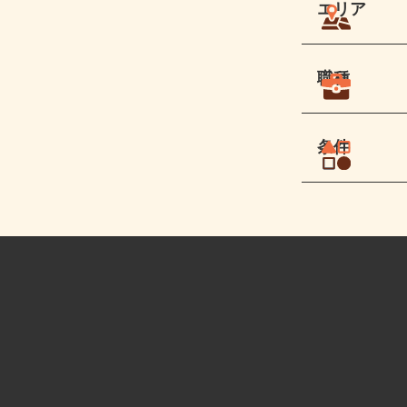
エリア
職種
条件