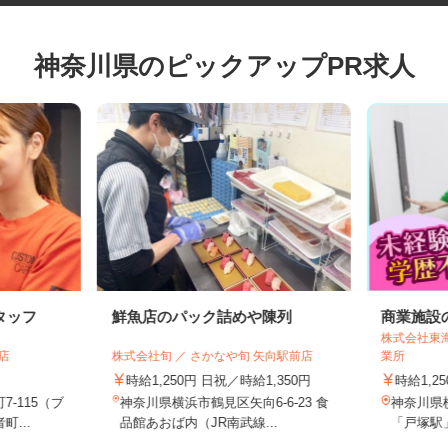
神奈川県のピックアップPR求人
タッフ
鮮魚店のパック詰めや陳列
商業施
株式会社
町店
株式会社旬 ／ さかなや旬 矢向駅前店
業所
時給1,250円 日祝／時給1,350円
時給1,
7-115（ブ
神奈川県横浜市鶴見区矢向6-6-23 食
神奈川
町...
品館あおば内（JR南武線...
「戸塚