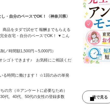
ータ入力
なし・自分のペースでOK！〈神奈川県〉
、商品をタダで試せて 報酬までもらえる
・完全在宅・自分のペースでOK！ ▼こん
制／時間額1,500円～5,000円）
オシゴトできます♪ お気軽にご相談くだ
ている時間に働けます！ ☆1回のみの単発
持ちの方（※アンケートに必要なため）
、30代、40代、50代の女性の登録多数
後で見