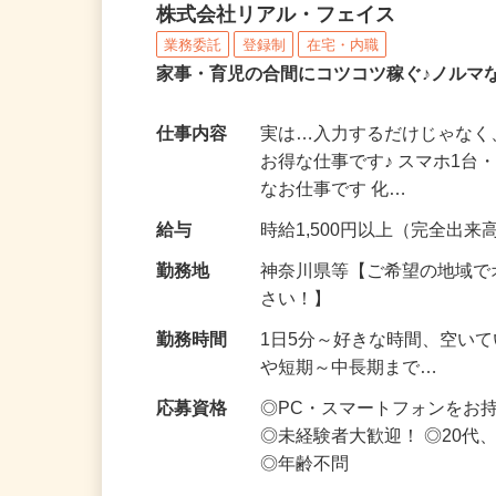
化粧品・サプリの在宅デ
株式会社リアル・フェイス
業務委託
登録制
在宅・内職
家事・育児の合間にコツコツ稼ぐ♪ノルマ
仕事内容
実は…入力するだけじゃなく
お得な仕事です♪ スマホ1台
なお仕事です 化…
給与
時給1,500円以上（完全出来高
勤務地
神奈川県等【ご希望の地域で
さい！】
勤務時間
1日5分～好きな時間、空い
や短期～中長期まで…
応募資格
◎PC・スマートフォンをお
◎未経験者大歓迎！ ◎20代