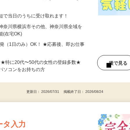
分〜10分程度。空いた時間を有効活用できる
最短で当日のうちに受け取れます！
 神奈川県横浜市その他、神奈川県全域を
(在宅OK)
単発（1日のみ）OK！ ★応募後、即お仕事
⇒★特に20代〜50代の女性の登録多数★
後で見
パソコンをお持ちの方
更新日： 2026/07/31 掲載終了日： 2026/08/24