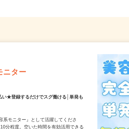
モニター
払い★登録するだけでスグ働ける│単発も
美容系モニター』として活躍してくださ