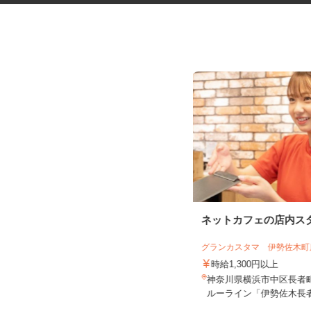
商業施設の清掃スタッフ
ネットカフェの店内ス
株式会社東海ビルメンテナス 相模原営
業所
グランカスタマ 伊勢佐木
時給1,250円～1,562円
時給1,300円以上
神奈川県横浜市戸塚区戸塚町（JR
神奈川県横浜市中区長者町
「戸塚駅」すぐ）
ルーライン「伊勢佐木長者