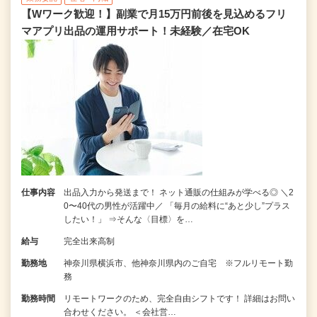
【Wワーク歓迎！】副業で月15万円前後を見込めるフリ
マアプリ出品の運用サポート！未経験／在宅OK
仕事内容
出品入力から発送まで！ ネット通販の仕組みが学べる◎ ＼2
0〜40代の男性が活躍中／ 「毎月の給料に“あと少し”プラス
したい！」 ⇒そんな〈目標〉を…
給与
完全出来高制
勤務地
神奈川県横浜市、他神奈川県内のご自宅 ※フルリモート勤
務
勤務時間
リモートワークのため、完全自由シフトです！ 詳細はお問い
合わせください。 ＜会社営…