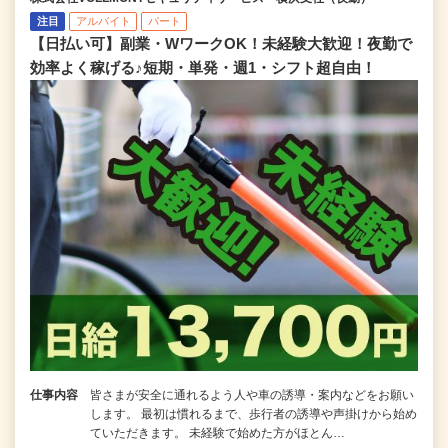
注目
アルバイト
パート
【日払い可】副業・WワークOK！未経験大歓迎！夜勤で
効率よく稼げる♪短期・単発・週1・シフト超自由！
仕事内容
皆さまが安全に通れるよう人や車の誘導・案内などをお願い
します。 最初は慣れるまで、歩行者の誘導や声掛けから始め
ていただきます。 未経験で始めた方がほとん…