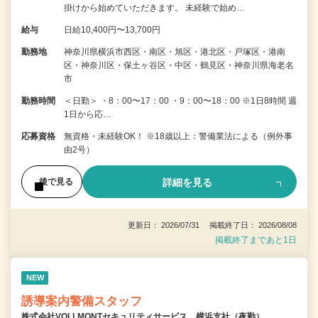
掛けから始めていただきます。 未経験で始め…
給与
日給10,400円〜13,700円
勤務地
神奈川県横浜市西区・南区・旭区・港北区・戸塚区・港南
区・神奈川区・保土ヶ谷区・中区・鶴見区・神奈川県海老名
市
勤務時間
＜日勤＞ ・8：00〜17：00 ・9：00〜18：00 ※1日8時間 週
1日から応…
応募資格
無資格・未経験OK！ ※18歳以上：警備業法による（例外事
由2号）
詳細を見る
後で見る
更新日： 2026/07/31 掲載終了日： 2026/08/08
掲載終了まであと1日
NEW
誘導案内警備スタッフ
株式会社VOLLMONTセキュリティサービス 横浜支社（夜勤）