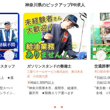
神奈川県のピックアップPR求人
内スタッフ
ガソリンスタンドの整備士
交通誘導
木口総合保
三愛リテールサービス株式会社 東日本支
店 小売第六課
円以上 ★週
日給11,
時給1,300円以上
日給12,5
型スーパ
神奈川県厚木市、座間市、綾瀬市、
東京都・
ライン...
藤沢市 ★勤務エリア選べます
全域 ☆