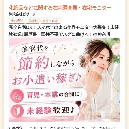
化粧品などに関する在宅調査員・在宅モニター
株式会社ビサーチ
業務委託
登録制
在宅・内職
完全在宅OK！スマホで出来る美容モニター大募集！未経
験歓迎♪履歴書・面接不要でスグに働ける！@神奈川
仕事内容
「このコスメ、自分の肌に合うかな？」「試してみたいけ