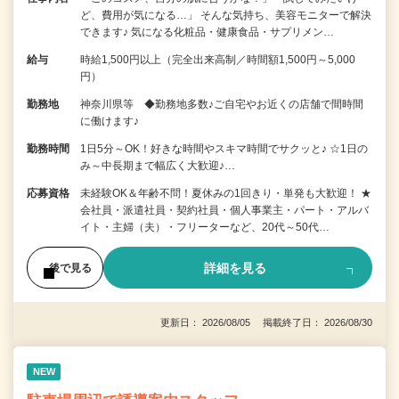
ど、費用が気になる…」 そんな気持ち、美容モニターで解決
できます♪ 気になる化粧品・健康食品・サプリメン…
給与
時給1,500円以上（完全出来高制／時間額1,500円～5,000
円）
勤務地
神奈川県等 ◆勤務地多数♪ご自宅やお近くの店舗で間時間
に働けます♪
勤務時間
1日5分～OK！好きな時間やスキマ時間でサクッと♪ ☆1日の
み～中長期まで幅広く大歓迎♪…
応募資格
未経験OK＆年齢不問！夏休みの1回きり・単発も大歓迎！ ★
会社員・派遣社員・契約社員・個人事業主・パート・アルバ
イト・主婦（夫）・フリーターなど、20代～50代…
詳細を見る
後で見る
更新日： 2026/08/05 掲載終了日： 2026/08/30
NEW