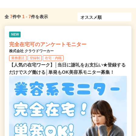
7
1
-
7
全
件中
件を表示
NEW
完全在宅可のアンケートモニター
株式会社 クラウドワーカー
業務委託
登録制
在宅・内職
【人気の在宅ワーク】│当日に謝礼をお支払い★登録する
だけでスグ働ける│単発もOK美容系モニター募集！