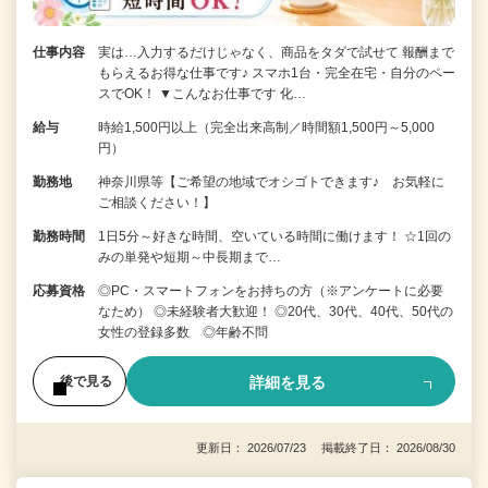
仕事内容
実は…入力するだけじゃなく、商品をタダで試せて 報酬まで
もらえるお得な仕事です♪ スマホ1台・完全在宅・自分のペー
スでOK！ ▼こんなお仕事です 化…
給与
時給1,500円以上（完全出来高制／時間額1,500円～5,000
円）
勤務地
神奈川県等【ご希望の地域でオシゴトできます♪ お気軽に
ご相談ください！】
勤務時間
1日5分～好きな時間、空いている時間に働けます！ ☆1回の
みの単発や短期～中長期まで…
応募資格
◎PC・スマートフォンをお持ちの方（※アンケートに必要
なため） ◎未経験者大歓迎！ ◎20代、30代、40代、50代の
女性の登録多数 ◎年齢不問
詳細を見る
後で見る
更新日： 2026/07/23 掲載終了日： 2026/08/30