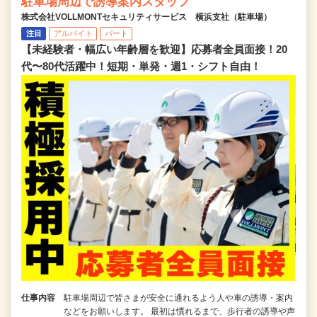
駐車場周辺で誘導案内スタッフ
株式会社VOLLMONTセキュリティサービス 横浜支社（駐車場）
注目
アルバイト
パート
【未経験者・幅広い年齢層を歓迎】応募者全員面接！20
代〜80代活躍中！短期・単発・週1・シフト自由！
仕事内容
駐車場周辺で皆さまが安全に通れるよう人や車の誘導・案内
などをお願いします。 最初は慣れるまで、歩行者の誘導や声