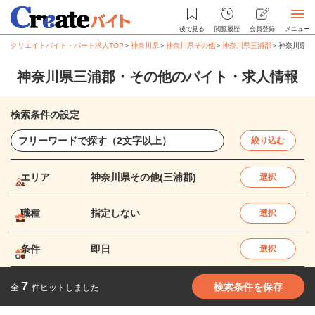
後で見る
閲覧履歴
会員登録
メニュー
クリエイトバイト・パート求人TOP
＞
神奈川県
＞
神奈川県その他
＞
神奈川県三浦郡
＞
神奈川県三
神奈川県三浦郡・その他のバイト・求人情報
検索条件の設定
絞り込む
エリア
神奈川県その他(三浦郡)
選択
職種
指定しない
選択
条件
即日
選択
7
検索条件を保存
全
件ヒットしました