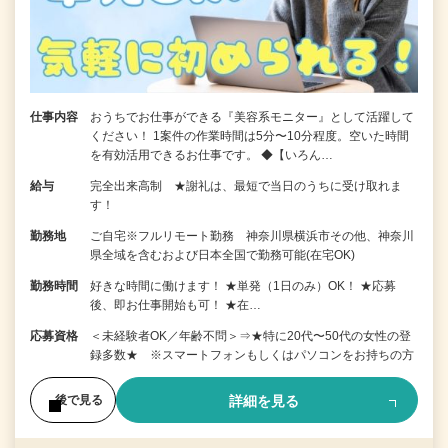
仕事内容
おうちでお仕事ができる『美容系モニター』として活躍して
ください！ 1案件の作業時間は5分〜10分程度。空いた時間
を有効活用できるお仕事です。 ◆【いろん…
給与
完全出来高制 ★謝礼は、最短で当日のうちに受け取れま
す！
勤務地
ご自宅※フルリモート勤務 神奈川県横浜市その他、神奈川
県全域を含むおよび日本全国で勤務可能(在宅OK)
勤務時間
好きな時間に働けます！ ★単発（1日のみ）OK！ ★応募
後、即お仕事開始も可！ ★在…
応募資格
＜未経験者OK／年齢不問＞⇒★特に20代〜50代の女性の登
録多数★ ※スマートフォンもしくはパソコンをお持ちの方
詳細を見る
後で見る