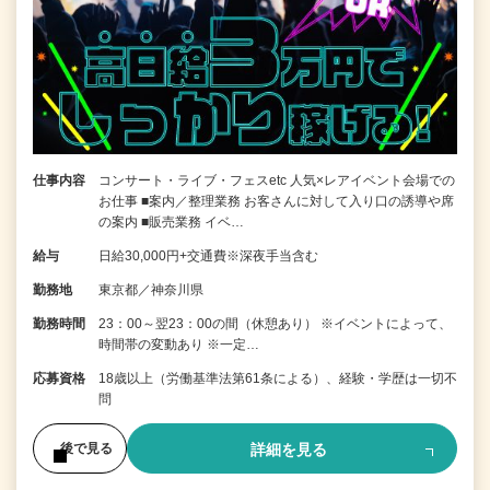
仕事内容
コンサート・ライブ・フェスetc 人気×レアイベント会場での
お仕事 ■案内／整理業務 お客さんに対して入り口の誘導や席
の案内 ■販売業務 イベ…
給与
日給30,000円+交通費※深夜手当含む
勤務地
東京都／神奈川県
勤務時間
23：00～翌23：00の間（休憩あり） ※イベントによって、
時間帯の変動あり ※一定…
応募資格
18歳以上（労働基準法第61条による）、経験・学歴は一切不
問
詳細を見る
後で見る