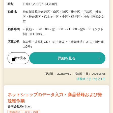
給与
日給12,200円〜13,700円
勤務地
神奈川県横浜市西区・南区・旭区・港北区・戸塚区・港南
区・神奈川区・保土ヶ谷区・中区・鶴見区・神奈川県海老名
市
勤務時間
＜夜勤＞ ・20：00〜翌5：00 ・21：00〜翌6：00（シフト
制） ※1日8時…
応募資格
無資格・未経験OK！ ※18歳以上：警備業法による（例外事
由2号）
詳細を見る
後で見る
更新日： 2026/07/31 掲載終了日： 2026/08/08
掲載終了まであと1日
ネットショップのデータ入力・商品登録および発
送軽作業
合同会社Re Start
業務委託
在宅・内職