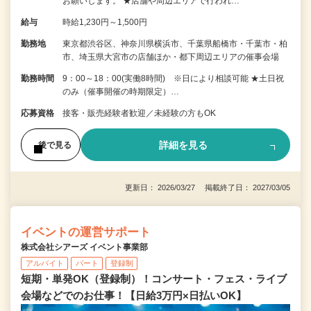
お願いします。 ★店舗や周辺エリアで行われ…
給与
時給1,230円～1,500円
勤務地
東京都渋谷区、神奈川県横浜市、千葉県船橋市・千葉市・柏
市、埼玉県大宮市の店舗ほか・都下周辺エリアの催事会場
勤務時間
9：00～18：00(実働8時間) ※日により相談可能 ★土日祝
のみ（催事開催の時期限定）…
応募資格
接客・販売経験者歓迎／未経験の方もOK
詳細を見る
後で見る
更新日： 2026/03/27 掲載終了日： 2027/03/05
イベントの運営サポート
株式会社シアーズ イベント事業部
アルバイト
パート
登録制
短期・単発OK（登録制）！コンサート・フェス・ライブ
会場などでのお仕事！【日給3万円×日払いOK】