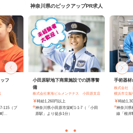
神奈川県のピックアップPR求人
タッフ
小田原駅地下商業施設での誘導警
手術器材
備
株式会社 
店
株式会社東海ビルメンテナス 小田原支店
横浜市立脳卒
時給1,260円以上
時給1,3
-115（ブ
神奈川県小田原市栄町1-1-7（「小田
神奈川県
...
原駅」より徒歩1分）
線「根岸駅