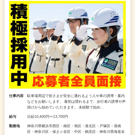
仕事内容
駐車場周辺で皆さまが安全に通れるよう人や車の誘導・案内
などをお願いします。 最初は慣れるまで、歩行者の誘導や声
掛けから始めていただきます。 未経験で始め…
給与
日給10,400円〜13,700円
勤務地
神奈川県横浜市西区・南区・旭区・港北区・戸塚区・港南
区・神奈川区・保土ヶ谷区・中区・鶴見区・神奈川県海老名