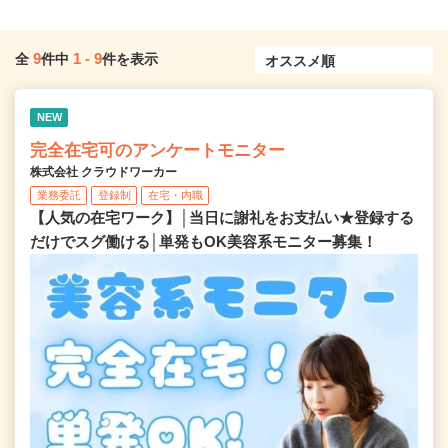
9
1
-
9
全
件中
件を表示
NEW
完全在宅可のアンケートモニター
株式会社 クラウドワーカー
業務委託
登録制
在宅・内職
【人気の在宅ワーク】│当日に謝礼をお支払い★登録する
だけでスグ働ける│単発もOK美容系モニター募集！