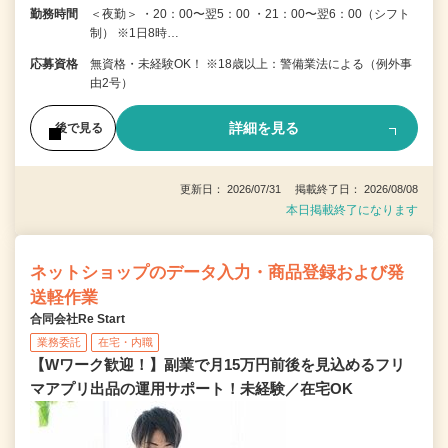
勤務時間
＜夜勤＞ ・20：00〜翌5：00 ・21：00〜翌6：00（シフト
制） ※1日8時…
応募資格
無資格・未経験OK！ ※18歳以上：警備業法による（例外事
由2号）
詳細を見る
後で見る
更新日： 2026/07/31 掲載終了日： 2026/08/08
本日掲載終了になります
ネットショップのデータ入力・商品登録および発
送軽作業
合同会社Re Start
業務委託
在宅・内職
【Wワーク歓迎！】副業で月15万円前後を見込めるフリ
マアプリ出品の運用サポート！未経験／在宅OK