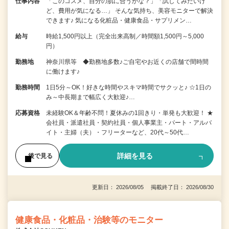
仕事内容
「このコスメ、自分の肌に合うかな？」「試してみたいけ
ど、費用が気になる…」 そんな気持ち、美容モニターで解決
できます♪ 気になる化粧品・健康食品・サプリメン…
給与
時給1,500円以上（完全出来高制／時間額1,500円～5,000
円）
勤務地
神奈川県等 ◆勤務地多数♪ご自宅やお近くの店舗で間時間
に働けます♪
勤務時間
1日5分～OK！好きな時間やスキマ時間でサクッと♪ ☆1日の
み～中長期まで幅広く大歓迎♪…
応募資格
未経験OK＆年齢不問！夏休みの1回きり・単発も大歓迎！ ★
会社員・派遣社員・契約社員・個人事業主・パート・アルバ
イト・主婦（夫）・フリーターなど、20代～50代…
詳細を見る
後で見る
更新日： 2026/08/05 掲載終了日： 2026/08/30
健康食品・化粧品・治験等のモニター