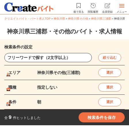
後で見る
閲覧履歴
会員登録
メニュー
クリエイトバイト・パート求人TOP
＞
神奈川県
＞
神奈川県その他
＞
神奈川県三浦郡
＞
神奈川県三
神奈川県三浦郡・その他のバイト・求人情報
検索条件の設定
絞り込む
エリア
神奈川県その他(三浦郡)
選択
職種
指定しない
選択
条件
朝
選択
9
検索条件を保存
全
件ヒットしました