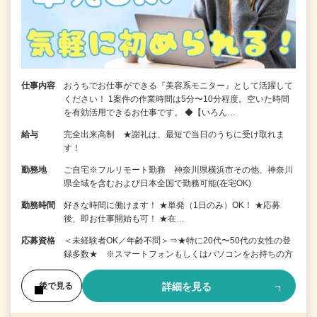
仕事内容
おうちでお仕事ができる『美容系モニター』として活躍して
ください！ 1案件の作業時間は5分〜10分程度。空いた時間
を有効活用できるお仕事です。 ◆【いろん…
給与
完全出来高制 ★謝礼は、最短で当日のうちに受け取れま
す！
勤務地
ご自宅※フルリモート勤務 神奈川県横浜市その他、神奈川
県全域を含むおよび日本全国で勤務可能(在宅OK)
勤務時間
好きな時間に働けます！ ★単発（1日のみ）OK！ ★応募
後、即お仕事開始も可！ ★在…
応募資格
＜未経験者OK／年齢不問＞⇒★特に20代〜50代の女性の登
録多数★ ※スマートフォンもしくはパソコンをお持ちの方
詳細を見る
後で見る