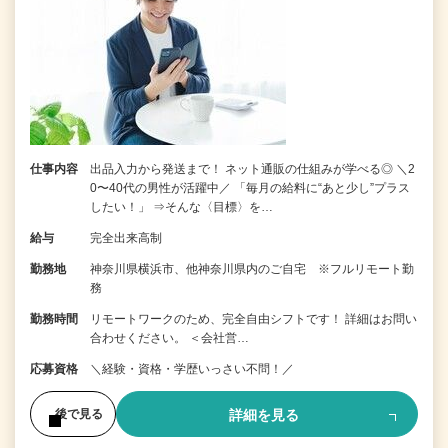
仕事内容
出品入力から発送まで！ ネット通販の仕組みが学べる◎ ＼2
0〜40代の男性が活躍中／ 「毎月の給料に“あと少し”プラス
したい！」 ⇒そんな〈目標〉を…
給与
完全出来高制
勤務地
神奈川県横浜市、他神奈川県内のご自宅 ※フルリモート勤
務
勤務時間
リモートワークのため、完全自由シフトです！ 詳細はお問い
合わせください。 ＜会社営…
応募資格
＼経験・資格・学歴いっさい不問！／
詳細を見る
後で見る