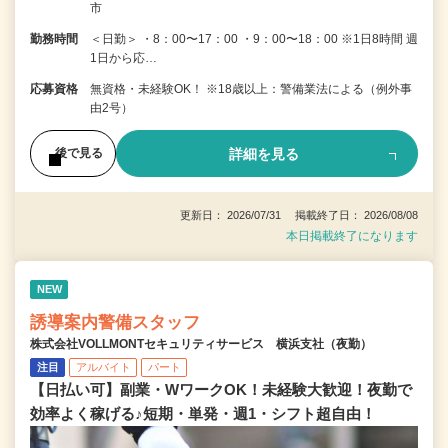
市
勤務時間
＜日勤＞ ・8：00〜17：00 ・9：00〜18：00 ※1日8時間 週
1日から応…
応募資格
無資格・未経験OK！ ※18歳以上：警備業法による（例外事
由2号）
詳細を見る
後で見る
更新日： 2026/07/31 掲載終了日： 2026/08/08
本日掲載終了になります
NEW
誘導案内警備スタッフ
株式会社VOLLMONTセキュリティサービス 横浜支社（夜勤）
注目
アルバイト
パート
【日払い可】副業・WワークOK！未経験大歓迎！夜勤で
効率よく稼げる♪短期・単発・週1・シフト超自由！