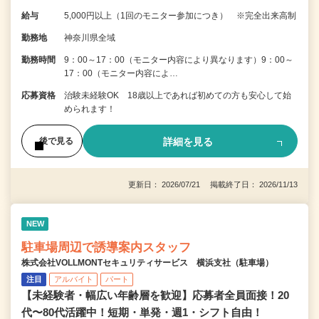
給与
5,000円以上（1回のモニター参加につき） ※完全出来高制
勤務地
神奈川県全域
勤務時間
9：00～17：00（モニター内容により異なります）9：00～
17：00（モニター内容によ…
応募資格
治験未経験OK 18歳以上であれば初めての方も安心して始
められます！
詳細を見る
後で見る
更新日： 2026/07/21 掲載終了日： 2026/11/13
NEW
駐車場周辺で誘導案内スタッフ
株式会社VOLLMONTセキュリティサービス 横浜支社（駐車場）
注目
アルバイト
パート
【未経験者・幅広い年齢層を歓迎】応募者全員面接！20
代〜80代活躍中！短期・単発・週1・シフト自由！