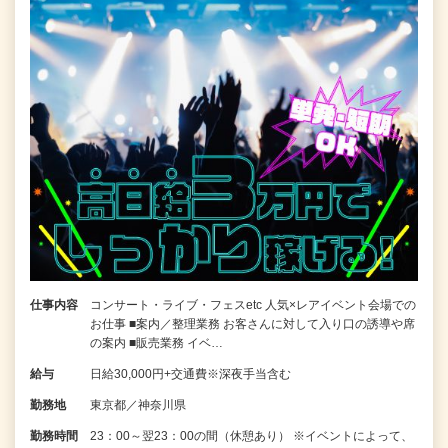
仕事内容
コンサート・ライブ・フェスetc 人気×レアイベント会場での
お仕事 ■案内／整理業務 お客さんに対して入り口の誘導や席
の案内 ■販売業務 イベ…
給与
日給30,000円+交通費※深夜手当含む
勤務地
東京都／神奈川県
勤務時間
23：00～翌23：00の間（休憩あり） ※イベントによって、