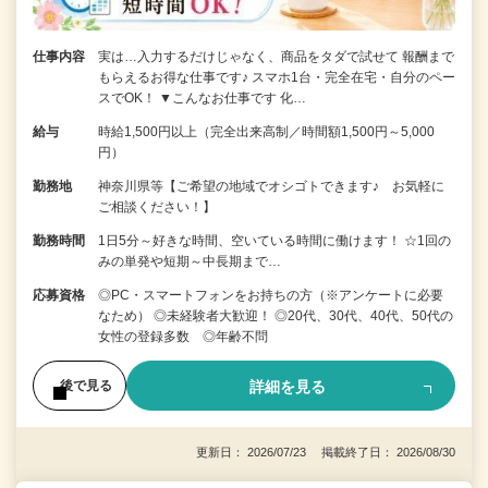
仕事内容
実は…入力するだけじゃなく、商品をタダで試せて 報酬まで
もらえるお得な仕事です♪ スマホ1台・完全在宅・自分のペー
スでOK！ ▼こんなお仕事です 化…
給与
時給1,500円以上（完全出来高制／時間額1,500円～5,000
円）
勤務地
神奈川県等【ご希望の地域でオシゴトできます♪ お気軽に
ご相談ください！】
勤務時間
1日5分～好きな時間、空いている時間に働けます！ ☆1回の
みの単発や短期～中長期まで…
応募資格
◎PC・スマートフォンをお持ちの方（※アンケートに必要
なため） ◎未経験者大歓迎！ ◎20代、30代、40代、50代の
女性の登録多数 ◎年齢不問
詳細を見る
後で見る
更新日： 2026/07/23 掲載終了日： 2026/08/30