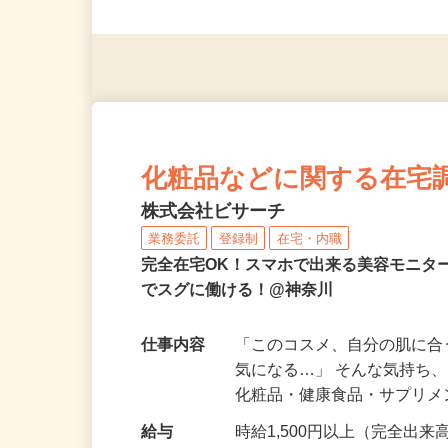
◎未経験者大歓迎！ ◎20代
◎年齢不問
化粧品などに関する在宅
株式会社ビサーチ
業務委託
登録制
在宅・内職
完全在宅OK！スマホで出来る美容モニタ
でスグに働ける！@神奈川
仕事内容
「このコスメ、自分の肌に
気になる…」 そんな気持ち
化粧品・健康食品・サプリ