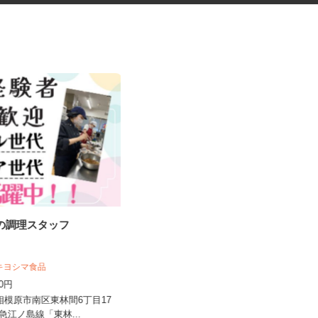
設の調理スタッフ
発券機部品の加工スタッフ
 キヨシマ食品
UTエージェント株式会社 AGT南関東第二
CU《JVVP1C...
400円
時給1,400円以上
県相模原市南区東林間6丁目17