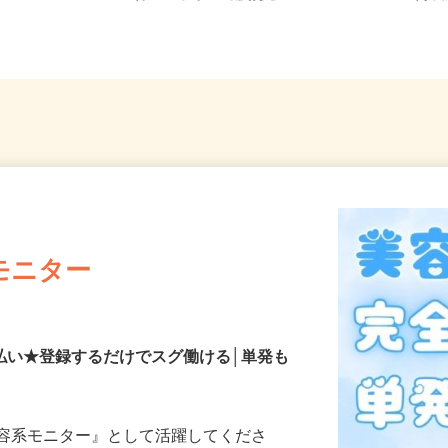
5（ブルーライン「踊場駅」...
-30（
モニター
払い★登録するだけでスグ働ける│単発も