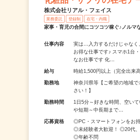
化粧品・サプリの在宅デ
株式会社リアル・フェイス
業務委託
登録制
在宅・内職
家事・育児の合間にコツコツ稼ぐ♪ノルマ
仕事内容
実は…入力するだけじゃなく
お得な仕事です♪ スマホ1台
なお仕事です 化…
給与
時給1,500円以上（完全出来高
勤務地
神奈川県等【ご希望の地域で
さい！】
勤務時間
1日5分～好きな時間、空い
や短期～中長期まで…
応募資格
◎PC・スマートフォンをお