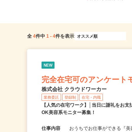
-30（小田急江ノ島線「東林...
神奈川県相模原市緑区
全
4
件中
1
-
4
件を表示
NEW
完全在宅可のアンケート
株式会社 クラウドワーカー
業務委託
登録制
在宅・内職
【人気の在宅ワーク】│当日に謝礼をお支
OK美容系モニター募集！