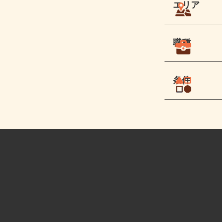
エリア
職種
条件