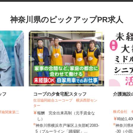
神奈川県のピックアップPR求人
ッフ
コープの夕食宅配スタッフ
介護施
生活協同組合ユーコープ 横浜西部セン
ター
株式会社
GT南関東第二
報酬 完全出来高制（元手資金な
し）
時給1,
神奈川県横浜市戸塚区上矢部町2083-
神奈川