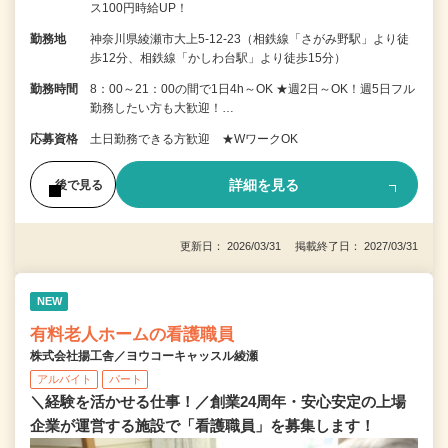
ス100円時給UP！
勤務地
神奈川県綾瀬市大上5-12-23（相鉄線「さがみ野駅」より徒
歩12分、相鉄線「かしわ台駅」より徒歩15分）
勤務時間
8：00～21：00の間で1日4h～OK ★週2日～OK！週5日フル
勤務したい方も大歓迎！…
応募資格
土日勤務できる方歓迎 ★WワークOK
詳細を見る
後で見る
更新日： 2026/03/31 掲載終了日： 2027/03/31
NEW
有料老人ホームの看護職員
株式会社揚工舎／ヨウコーキャッスル綾瀬
アルバイト
パート
＼経験を活かせる仕事！／創業24周年・安心安定の上場
企業が運営する施設で「看護職員」を募集します！