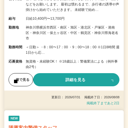
などをお願いします。 最初は慣れるまで、歩行者の誘導や声
掛けから始めていただきます。 未経験で始め…
給与
日給10,400円〜13,700円
勤務地
神奈川県横浜市西区・南区・旭区・港北区・戸塚区・港南
区・神奈川区・保土ヶ谷区・中区・鶴見区・神奈川県海老名
市
勤務時間
＜日勤＞ ・8：00〜17：00 ・9：00〜18：00 ※1日8時間 週
1日から応…
応募資格
無資格・未経験OK！ ※18歳以上：警備業法による（例外事
由2号）
詳細を見る
後で見る
更新日： 2026/07/31 掲載終了日： 2026/08/08
掲載終了まであと2日
NEW
誘導案内警備スタッフ