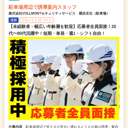
駐車場周辺で誘導案内スタッフ
株式会社VOLLMONTセキュリティサービス 横浜支社（駐車場）
注目
アルバイト
パート
【未経験者・幅広い年齢層を歓迎】応募者全員面接！20
代〜80代活躍中！短期・単発・週1・シフト自由！
仕事内容
駐車場周辺で皆さまが安全に通れるよう人や車の誘導・案内