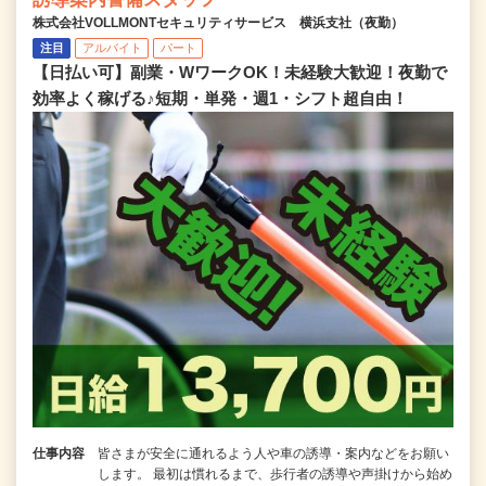
株式会社VOLLMONTセキュリティサービス 横浜支社（夜勤）
注目
アルバイト
パート
【日払い可】副業・WワークOK！未経験大歓迎！夜勤で
効率よく稼げる♪短期・単発・週1・シフト超自由！
仕事内容
皆さまが安全に通れるよう人や車の誘導・案内などをお願い
します。 最初は慣れるまで、歩行者の誘導や声掛けから始め