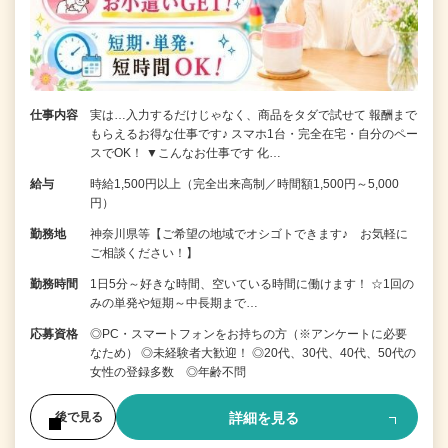
仕事内容
実は…入力するだけじゃなく、商品をタダで試せて 報酬まで
もらえるお得な仕事です♪ スマホ1台・完全在宅・自分のペー
スでOK！ ▼こんなお仕事です 化…
給与
時給1,500円以上（完全出来高制／時間額1,500円～5,000
円）
勤務地
神奈川県等【ご希望の地域でオシゴトできます♪ お気軽に
ご相談ください！】
勤務時間
1日5分～好きな時間、空いている時間に働けます！ ☆1回の
みの単発や短期～中長期まで…
応募資格
◎PC・スマートフォンをお持ちの方（※アンケートに必要
なため） ◎未経験者大歓迎！ ◎20代、30代、40代、50代の
女性の登録多数 ◎年齢不問
詳細を見る
後で見る