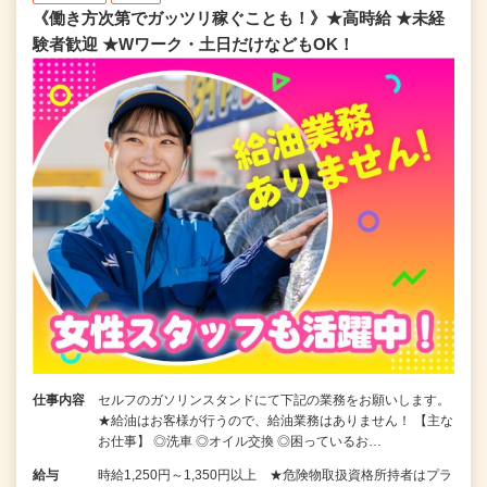
《働き方次第でガッツリ稼ぐことも！》★高時給 ★未経
験者歓迎 ★Wワーク・土日だけなどもOK！
仕事内容
セルフのガソリンスタンドにて下記の業務をお願いします。
★給油はお客様が行うので、給油業務はありません！ 【主な
お仕事】 ◎洗車 ◎オイル交換 ◎困っているお…
給与
時給1,250円～1,350円以上 ★危険物取扱資格所持者はプラ