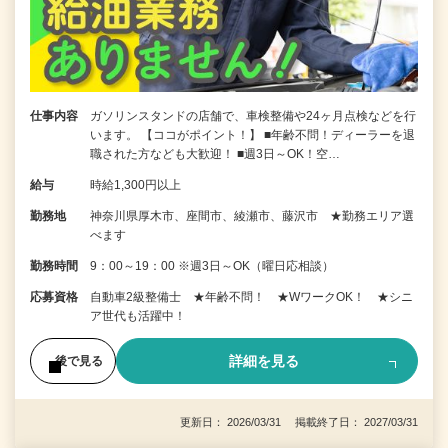
仕事内容
ガソリンスタンドの店舗で、車検整備や24ヶ月点検などを行
います。 【ココがポイント！】 ■年齢不問！ディーラーを退
職された方なども大歓迎！ ■週3日～OK！空…
給与
時給1,300円以上
勤務地
神奈川県厚木市、座間市、綾瀬市、藤沢市 ★勤務エリア選
べます
勤務時間
9：00～19：00 ※週3日～OK（曜日応相談）
応募資格
自動車2級整備士 ★年齢不問！ ★WワークOK！ ★シニ
ア世代も活躍中！
詳細を見る
後で見る
更新日： 2026/03/31 掲載終了日： 2027/03/31