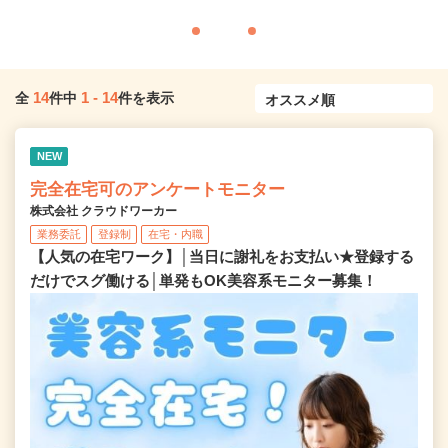
14
1
-
14
全
件中
件を表示
NEW
完全在宅可のアンケートモニター
株式会社 クラウドワーカー
業務委託
登録制
在宅・内職
【人気の在宅ワーク】│当日に謝礼をお支払い★登録する
だけでスグ働ける│単発もOK美容系モニター募集！