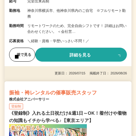
給与
完全出来高制
勤務地
神奈川県横浜市、他神奈川県内のご自宅 ※フルリモート勤
務
勤務時間
リモートワークのため、完全自由シフトです！ 詳細はお問い
合わせください。 ＜会社営…
応募資格
＼経験・資格・学歴いっさい不問！／
詳細を見る
後で見る
更新日： 2026/07/15 掲載終了日： 2026/08/26
振袖・袴レンタルの催事販売スタッフ
株式会社アニバーサリー
登録制
《登録制》入れる土日祝だけ&週1日～OK！着付けや着物
の知識もイチから学べる♪【東京エリア】