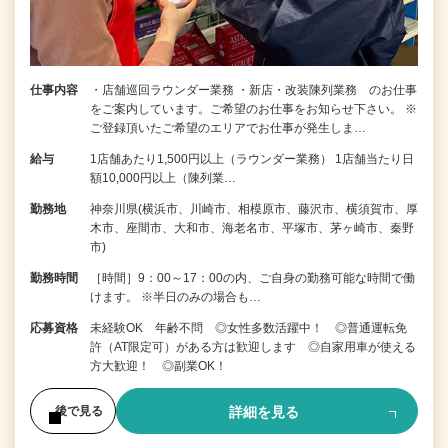
仕事内容
・店舗巡回ラウンダー業務 ・新店・改装陳列業務 のお仕事
をご案内しています。ご希望のお仕事をお知らせ下さい。 ※
ご登録頂いたご希望のエリアでお仕事が発生しま…
給与
1店舗あたり1,500円以上（ラウンダー業務） 1店舗当たり日
額10,000円以上（陳列業…
勤務地
神奈川県(横浜市、川崎市、相模原市、藤沢市、横須賀市、厚
木市、座間市、大和市、海老名市、平塚市、茅ヶ崎市、秦野
市)
勤務時間
［時間］9：00～17：00の内、ご自身の勤務可能な時間で働
けます。 ※半日のみの場合も…
応募資格
未経験OK 年齢不問 ◎女性多数活躍中！ ◎普通運転免
許（AT限定可）がある方は歓迎します ◎自家用車が使える
方大歓迎！ ◎副業OK！
詳細を見る
後で見る