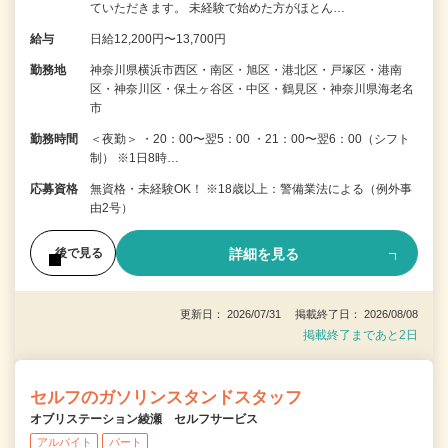
ていただきます。 未経験で始めた方がほとん…
給与
日給12,200円〜13,700円
勤務地
神奈川県横浜市西区・南区・旭区・港北区・戸塚区・港南
区・神奈川区・保土ヶ谷区・中区・鶴見区・神奈川県海老名
市
勤務時間
＜夜勤＞ ・20：00〜翌5：00 ・21：00〜翌6：00（シフト
制） ※1日8時…
応募資格
無資格・未経験OK！ ※18歳以上：警備業法による（例外事
由2号）
詳細を見る
後で見る
更新日： 2026/07/31 掲載終了日： 2026/08/08
掲載終了まであと2日
セルフのガソリンスタンドスタッフ
オブリステーション綾瀬 セルフサービス
アルバイト
パート