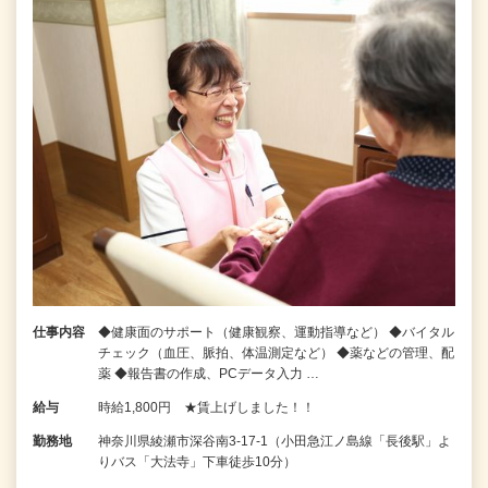
仕事内容
◆健康面のサポート（健康観察、運動指導など） ◆バイタル
チェック（血圧、脈拍、体温測定など） ◆薬などの管理、配
薬 ◆報告書の作成、PCデータ入力 …
給与
時給1,800円 ★賃上げしました！！
勤務地
神奈川県綾瀬市深谷南3-17-1（小田急江ノ島線「長後駅」よ
りバス「大法寺」下車徒歩10分）