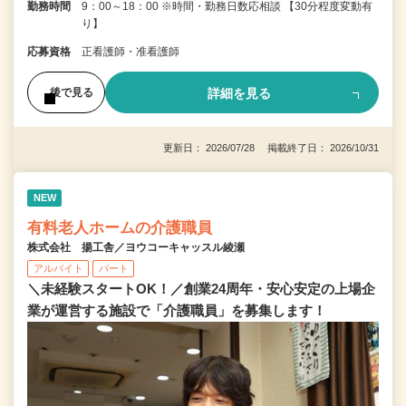
勤務時間
9：00～18：00 ※時間・勤務日数応相談 【30分程度変動有
り】
応募資格
正看護師・准看護師
詳細を見る
後で見る
更新日： 2026/07/28 掲載終了日： 2026/10/31
NEW
有料老人ホームの介護職員
株式会社 揚工舎／ヨウコーキャッスル綾瀬
アルバイト
パート
＼未経験スタートOK！／創業24周年・安心安定の上場企
業が運営する施設で「介護職員」を募集します！