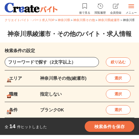
後で見る
閲覧履歴
会員登録
メニュー
クリエイトバイト・パート求人TOP
＞
神奈川県
＞
神奈川県その他
＞
神奈川県綾瀬市
＞
神奈川県綾
神奈川県綾瀬市・その他のバイト・求人情報
検索条件の設定
絞り込む
エリア
神奈川県その他(綾瀬市)
選択
職種
指定しない
選択
条件
ブランクOK
選択
14
検索条件を保存
全
件ヒットしました