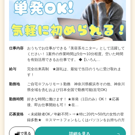
仕事内容
おうちでお仕事ができる『美容系モニター』として活躍して
ください！ 1案件の作業時間は5分〜10分程度。空いた時間
を有効活用できるお仕事です。 ◆【いろん…
給与
完全出来高制 ★謝礼は、最短で当日のうちに受け取れま
す！
勤務地
ご自宅※フルリモート勤務 神奈川県横浜市その他、神奈川
県全域を含むおよび日本全国で勤務可能(在宅OK)
勤務時間
好きな時間に働けます！ ★単発（1日のみ）OK！ ★応募
後、即お仕事開始も可！ ★在…
応募資格
＜未経験者OK／年齢不問＞⇒★特に20代〜50代の女性の登
録多数★ ※スマートフォンもしくはパソコンをお持ちの方
詳細を見る
後で見る