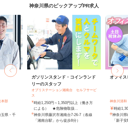
神奈川県のピックアップPR求人
ガソリンスタンド・コインランド
オフィス
リーのスタッフ
オブリステーション湘南台 セルフサービ
ス
京本部
神奈川清和
時給1,250円～1,350円以上（働き方
による） ★危険物取扱...
時給1,3
埼玉県・千
神奈川県藤沢市湘南台7-26-7（各線
神奈川県
「湘南台駅」から徒歩8分）
「新子安