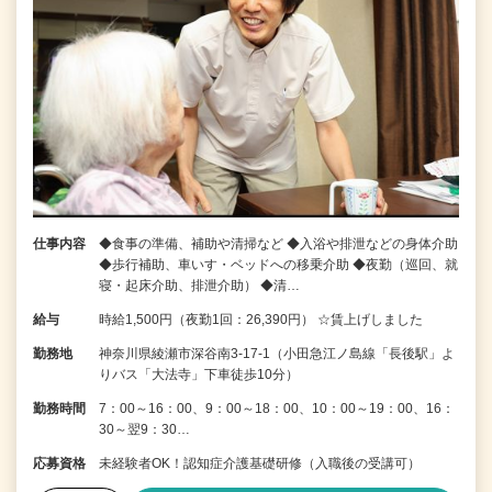
仕事内容
◆食事の準備、補助や清掃など ◆入浴や排泄などの身体介助
◆歩行補助、車いす・ベッドへの移乗介助 ◆夜勤（巡回、就
寝・起床介助、排泄介助） ◆清…
給与
時給1,500円（夜勤1回：26,390円） ☆賃上げしました
勤務地
神奈川県綾瀬市深谷南3-17-1（小田急江ノ島線「長後駅」よ
りバス「大法寺」下車徒歩10分）
勤務時間
7：00～16：00、9：00～18：00、10：00～19：00、16：
30～翌9：30…
応募資格
未経験者OK！認知症介護基礎研修（入職後の受講可）