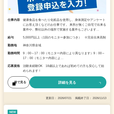
仕事内容
健康食品を食べたり化粧品を使用し、身体測定やアンケート
にお答え頂くなどのお仕事です。 来所が無くご自宅で出来る
案件や、弊社以外の場所で実施する案件もございます…
給与
5,000円以上（1回のモニター参加につき） ※完全出来高制
勤務地
神奈川県全域
勤務時間
9：00～17：00（モニター内容により異なります）9：00～
17：00（モニター内容によ…
応募資格
治験未経験OK 18歳以上であれば初めての方も安心して始
められます！
詳細を見る
後で見る
更新日： 2026/07/21 掲載終了日： 2026/11/13
NEW