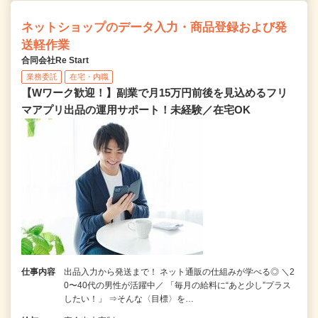
ネットショップのデータ入力・商品登録および発
送軽作業
合同会社Re Start
業務委託
在宅・内職
【Wワーク歓迎！】副業で月15万円前後を見込めるフリ
マアプリ出品の運用サポート！未経験／在宅OK
仕事内容
出品入力から発送まで！ ネット通販の仕組みが学べる◎ ＼2
0〜40代の男性が活躍中／ 「毎月の給料に“あと少し”プラス
したい！」 ⇒そんな〈目標〉を…