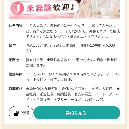
仕事内容
「このコスメ、自分の肌に合うかな？」「試してみたいけ
ど、費用が気になる…」 そんな気持ち、美容モニターで解決
できます♪ 気になる化粧品・健康食品・サプリメン…
給与
時給1,500円以上（完全出来高制／時間額1,500円～5,000
円）
勤務地
神奈川県等 ◆勤務地多数♪ご自宅やお近くの店舗で間時間
に働けます♪
勤務時間
1日5分～OK！好きな時間やスキマ時間でサクッと♪ ☆1日の
み～中長期まで幅広く大歓迎♪…
応募資格
未経験OK＆年齢不問！夏休みの1回きり・単発も大歓迎！ ★
会社員・派遣社員・契約社員・個人事業主・パート・アルバ
イト・主婦（夫）・フリーターなど、20代～50代…
詳細を見る
後で見る