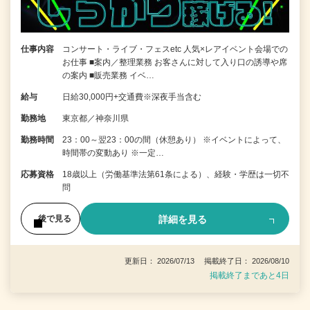
仕事内容
コンサート・ライブ・フェスetc 人気×レアイベント会場での
お仕事 ■案内／整理業務 お客さんに対して入り口の誘導や席
の案内 ■販売業務 イベ…
給与
日給30,000円+交通費※深夜手当含む
勤務地
東京都／神奈川県
勤務時間
23：00～翌23：00の間（休憩あり） ※イベントによって、
時間帯の変動あり ※一定…
応募資格
18歳以上（労働基準法第61条による）、経験・学歴は一切不
問
詳細を見る
後で見る
更新日： 2026/07/13 掲載終了日： 2026/08/10
掲載終了まであと4日