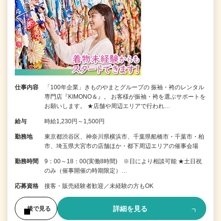
仕事内容
「100年企業」きものやまとグループの 振袖・袴のレンタル
専門店『KIMONO＆』。 お客様が振袖・袴を選ぶサポートを
お願いします。 ★店舗や周辺エリアで行われ…
給与
時給1,230円～1,500円
勤務地
東京都渋谷区、神奈川県横浜市、千葉県船橋市・千葉市・柏
市、埼玉県大宮市の店舗ほか・都下周辺エリアの催事会場
勤務時間
9：00～18：00(実働8時間) ※日により相談可能 ★土日祝
のみ（催事開催の時期限定）…
応募資格
接客・販売経験者歓迎／未経験の方もOK
詳細を見る
後で見る