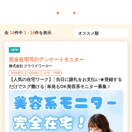
14
1
-
14
全
件中
件を表示
NEW
完全在宅可のアンケートモニター
株式会社 クラウドワーカー
業務委託
登録制
在宅・内職
【人気の在宅ワーク】│当日に謝礼をお支払い★登録する
だけでスグ働ける│単発もOK美容系モニター募集！