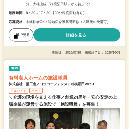
分、大雄山線「相模沼田駅」から徒歩8分）
勤務時間
8：30～17：30 【30分程度変動有り】
応募資格
未経験者OK！認知症介護基礎研修（入職後の受講可）
詳細を見る
後で見る
更新日： 2026/07/28 掲載終了日： 2026/10/31
NEW
有料老人ホームの施設職員
株式会社 揚工舎／ヨウコーフォレスト相模沼田WEST
アルバイト
パート
＼介護の現場を支える仕事／創業24周年・安心安定の上
場企業が運営する施設で「施設職員」を募集！