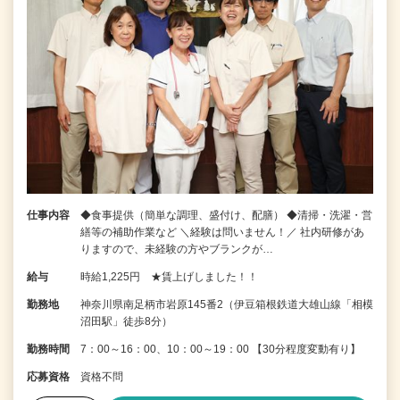
仕事内容
◆食事提供（簡単な調理、盛付け、配膳） ◆清掃・洗濯・営
繕等の補助作業など ＼経験は問いません！／ 社内研修があ
りますので、未経験の方やブランクが…
給与
時給1,225円 ★賃上げしました！！
勤務地
神奈川県南足柄市岩原145番2（伊豆箱根鉄道大雄山線「相模
沼田駅」徒歩8分）
勤務時間
7：00～16：00、10：00～19：00 【30分程度変動有り】
応募資格
資格不問