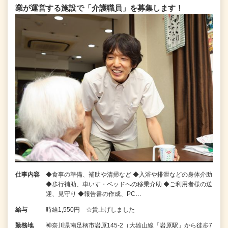
業が運営する施設で「介護職員」を募集します！
仕事内容
◆食事の準備、補助や清掃など ◆入浴や排泄などの身体介助
◆歩行補助、車いす・ベッドへの移乗介助 ◆ご利用者様の送
迎、見守り ◆報告書の作成、PC…
給与
時給1,550円 ☆賃上げしました
勤務地
神奈川県南足柄市岩原145-2（大雄山線「岩原駅」から徒歩7