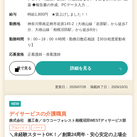
薬 ◆報告書の作成、PCデータ入力 …
給与
時給1,800円 ★賃上げしました！！
勤務地
神奈川県南足柄市岩原145-2（大雄山線「岩原駅」から徒歩7
分、大雄山線「相模沼田駅」から徒歩8分）
勤務時間
9：00～18：00 ※時間・勤務日数応相談 【30分程度変動有
り】
応募資格
正看護師・准看護師
詳細を見る
後で見る
更新日： 2026/07/28 掲載終了日： 2026/10/31
NEW
デイサービスの介護職員
株式会社 揚工舎／ヨウコーフォレスト相模沼田WESTディサービス部
アルバイト
パート
＼未経験スタートOK！／創業24周年・安心安定の上場企