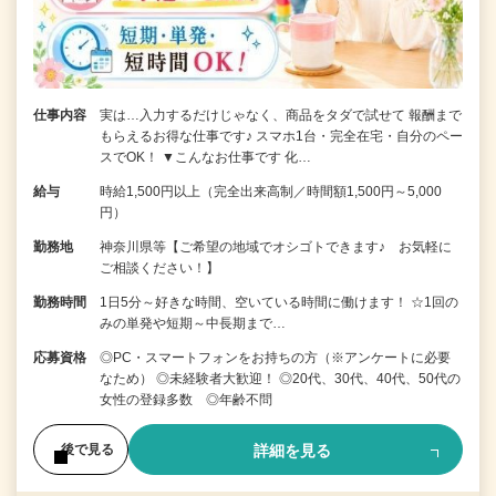
仕事内容
実は…入力するだけじゃなく、商品をタダで試せて 報酬まで
もらえるお得な仕事です♪ スマホ1台・完全在宅・自分のペー
スでOK！ ▼こんなお仕事です 化…
給与
時給1,500円以上（完全出来高制／時間額1,500円～5,000
円）
勤務地
神奈川県等【ご希望の地域でオシゴトできます♪ お気軽に
ご相談ください！】
勤務時間
1日5分～好きな時間、空いている時間に働けます！ ☆1回の
みの単発や短期～中長期まで…
応募資格
◎PC・スマートフォンをお持ちの方（※アンケートに必要
なため） ◎未経験者大歓迎！ ◎20代、30代、40代、50代の
女性の登録多数 ◎年齢不問
詳細を見る
後で見る