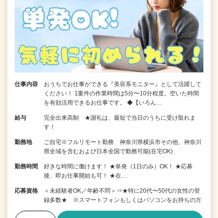
仕事内容
おうちでお仕事ができる『美容系モニター』として活躍して
ください！ 1案件の作業時間は5分〜10分程度。空いた時間
を有効活用できるお仕事です。 ◆【いろん…
給与
完全出来高制 ★謝礼は、最短で当日のうちに受け取れま
す！
勤務地
ご自宅※フルリモート勤務 神奈川県横浜市その他、神奈川
県全域を含むおよび日本全国で勤務可能(在宅OK)
勤務時間
好きな時間に働けます！ ★単発（1日のみ）OK！ ★応募
後、即お仕事開始も可！ ★在…
応募資格
＜未経験者OK／年齢不問＞⇒★特に20代〜50代の女性の登
録多数★ ※スマートフォンもしくはパソコンをお持ちの方