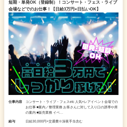
短期・単発OK（登録制）！コンサート・フェス・ライブ
会場などでのお仕事！【日給3万円×日払いOK】
仕事内容
コンサート・ライブ・フェスetc 人気×レアイベント会場での
お仕事 ■案内／整理業務 お客さんに対して入り口の誘導や席
の案内 ■販売業務 イベ…
給与
日給30,000円+交通費※深夜手当含む