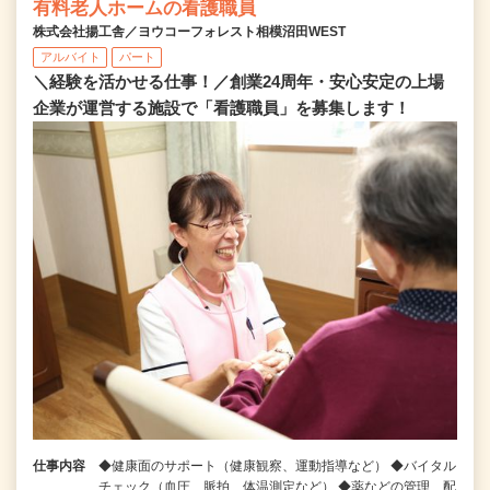
有料老人ホームの看護職員
株式会社揚工舎／ヨウコーフォレスト相模沼田WEST
アルバイト
パート
＼経験を活かせる仕事！／創業24周年・安心安定の上場
企業が運営する施設で「看護職員」を募集します！
仕事内容
◆健康面のサポート（健康観察、運動指導など） ◆バイタル
チェック（血圧、脈拍、体温測定など） ◆薬などの管理、配