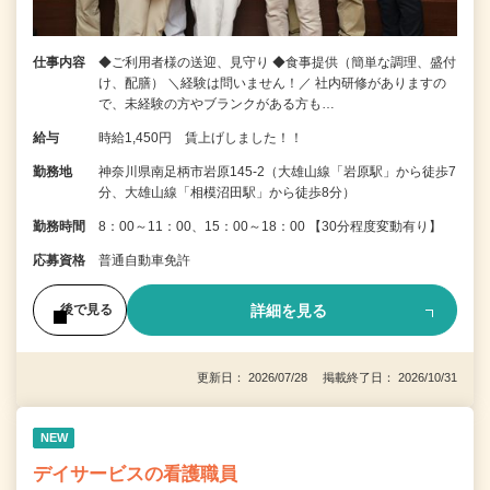
仕事内容
◆ご利用者様の送迎、見守り ◆食事提供（簡単な調理、盛付
け、配膳） ＼経験は問いません！／ 社内研修がありますの
で、未経験の方やブランクがある方も…
給与
時給1,450円 賃上げしました！！
勤務地
神奈川県南足柄市岩原145-2（大雄山線「岩原駅」から徒歩7
分、大雄山線「相模沼田駅」から徒歩8分）
勤務時間
8：00～11：00、15：00～18：00 【30分程度変動有り】
応募資格
普通自動車免許
詳細を見る
後で見る
更新日： 2026/07/28 掲載終了日： 2026/10/31
NEW
デイサービスの看護職員