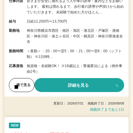
仕事内容
皆さまが安全に通れるよう人や車の誘導・案内などをお願い
します。 最初は慣れるまで、歩行者の誘導や声掛けから始め
ていただきます。 未経験で始めた方がほとん…
給与
日給12,200円〜13,700円
勤務地
神奈川県横浜市西区・南区・旭区・港北区・戸塚区・港南
区・神奈川区・保土ヶ谷区・中区・鶴見区・神奈川県海老名
市
勤務時間
＜夜勤＞ ・20：00〜翌5：00 ・21：00〜翌6：00（シフト
制） ※1日8時…
応募資格
無資格・未経験OK！ ※18歳以上：警備業法による（例外事
由2号）
詳細を見る
後で見る
更新日： 2026/07/31 掲載終了日： 2026/08/08
掲載終了まであと1日
NEW