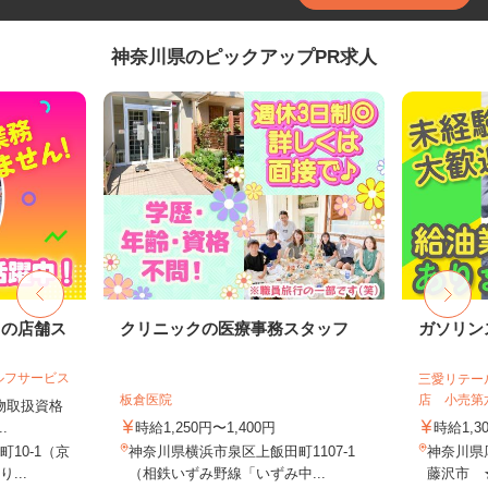
神奈川県のピックアップPR求人
ドの店舗ス
クリニックの医療事務スタッフ
ガソリン
ルフサービス
三愛リテー
板倉医院
店 小売第
険物取扱資格
.
時給1,250円〜1,400円
時給1,3
10-1（京
神奈川県横浜市泉区上飯田町1107‐1
神奈川県
...
（相鉄いずみ野線「いずみ中...
藤沢市 