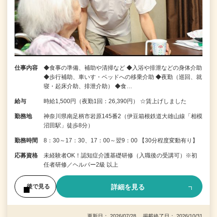
仕事内容
◆食事の準備、補助や清掃など ◆入浴や排泄などの身体介助
◆歩行補助、車いす・ベッドへの移乗介助 ◆夜勤（巡回、就
寝・起床介助、排泄介助） ◆食…
給与
時給1,500円（夜勤1回：26,390円） ☆賃上げしました
勤務地
神奈川県南足柄市岩原145番2（伊豆箱根鉄道大雄山線「相模
沼田駅」徒歩8分）
勤務時間
8：30～17：30、17：00～翌9：00 【30分程度変動有り】
応募資格
未経験者OK！認知症介護基礎研修（入職後の受講可）※初
任者研修／ヘルパー2級 以上
詳細を見る
後で見る
更新日： 2026/07/28 掲載終了日： 2026/10/31