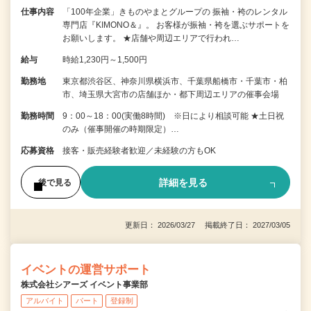
仕事内容
「100年企業」きものやまとグループの 振袖・袴のレンタル
専門店『KIMONO＆』。 お客様が振袖・袴を選ぶサポートを
お願いします。 ★店舗や周辺エリアで行われ…
給与
時給1,230円～1,500円
勤務地
東京都渋谷区、神奈川県横浜市、千葉県船橋市・千葉市・柏
市、埼玉県大宮市の店舗ほか・都下周辺エリアの催事会場
勤務時間
9：00～18：00(実働8時間) ※日により相談可能 ★土日祝
のみ（催事開催の時期限定）…
応募資格
接客・販売経験者歓迎／未経験の方もOK
詳細を見る
後で見る
更新日： 2026/03/27 掲載終了日： 2027/03/05
イベントの運営サポート
株式会社シアーズ イベント事業部
アルバイト
パート
登録制