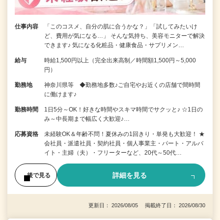
仕事内容
「このコスメ、自分の肌に合うかな？」「試してみたいけ
ど、費用が気になる…」 そんな気持ち、美容モニターで解決
できます♪ 気になる化粧品・健康食品・サプリメン…
給与
時給1,500円以上（完全出来高制／時間額1,500円～5,000
円）
勤務地
神奈川県等 ◆勤務地多数♪ご自宅やお近くの店舗で間時間
に働けます♪
勤務時間
1日5分～OK！好きな時間やスキマ時間でサクッと♪ ☆1日の
み～中長期まで幅広く大歓迎♪…
応募資格
未経験OK＆年齢不問！夏休みの1回きり・単発も大歓迎！ ★
会社員・派遣社員・契約社員・個人事業主・パート・アルバ
イト・主婦（夫）・フリーターなど、20代～50代…
詳細を見る
後で見る
更新日： 2026/08/05 掲載終了日： 2026/08/30