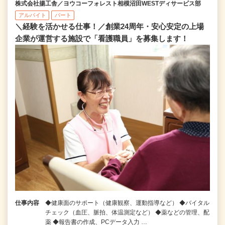
株式会社揚工舎／ヨウコーフォレスト相模沼田WESTディサービス部
アルバイト
パート
＼経験を活かせる仕事！／創業24周年・安心安定の上場
企業が運営する施設で「看護職員」を募集します！
仕事内容
◆健康面のサポート（健康観察、運動指導など） ◆バイタル
チェック（血圧、脈拍、体温測定など） ◆薬などの管理、配
薬 ◆報告書の作成、PCデータ入力 …