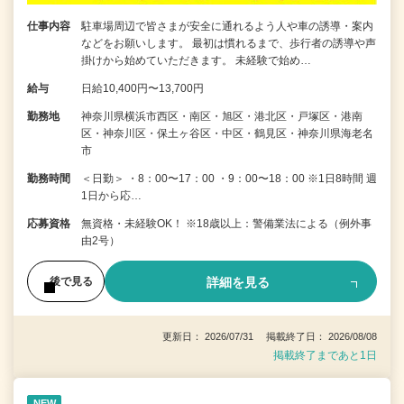
仕事内容
駐車場周辺で皆さまが安全に通れるよう人や車の誘導・案内
などをお願いします。 最初は慣れるまで、歩行者の誘導や声
掛けから始めていただきます。 未経験で始め…
給与
日給10,400円〜13,700円
勤務地
神奈川県横浜市西区・南区・旭区・港北区・戸塚区・港南
区・神奈川区・保土ヶ谷区・中区・鶴見区・神奈川県海老名
市
勤務時間
＜日勤＞ ・8：00〜17：00 ・9：00〜18：00 ※1日8時間 週
1日から応…
応募資格
無資格・未経験OK！ ※18歳以上：警備業法による（例外事
由2号）
詳細を見る
後で見る
更新日： 2026/07/31 掲載終了日： 2026/08/08
掲載終了まであと1日
NEW