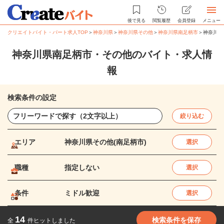
後で見る
閲覧履歴
会員登録
メニュー
クリエイトバイト・パート求人TOP
＞
神奈川県
＞
神奈川県その他
＞
神奈川県南足柄市
＞
神奈川県
神奈川県南足柄市・その他のバイト・求人情
報
検索条件の設定
絞り込む
エリア
神奈川県その他(南足柄市)
選択
職種
指定しない
選択
条件
ミドル歓迎
選択
14
検索条件を保存
全
件ヒットしました