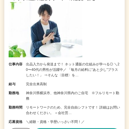
仕事内容
出品入力から発送まで！ ネット通販の仕組みが学べる◎ ＼2
0〜40代の男性が活躍中／ 「毎月の給料に“あと少し”プラス
したい！」 ⇒そんな〈目標〉を…
給与
完全出来高制
勤務地
神奈川県横浜市、他神奈川県内のご自宅 ※フルリモート勤
務
勤務時間
リモートワークのため、完全自由シフトです！ 詳細はお問い
合わせください。 ＜会社営…
応募資格
＼経験・資格・学歴いっさい不問！／