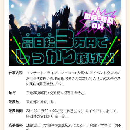
仕事内容
コンサート・ライブ・フェスetc 人気×レアイベント会場での
お仕事 ■案内／整理業務 お客さんに対して入り口の誘導や席
の案内 ■販売業務 イベ…
給与
日給30,000円+交通費※深夜手当含む
勤務地
東京都／神奈川県
勤務時間
23：00～翌23：00の間（休憩あり） ※イベントによって、
時間帯の変動あり ※一定…
応募資格
18歳以上（労働基準法第61条による）、経験・学歴は一切不