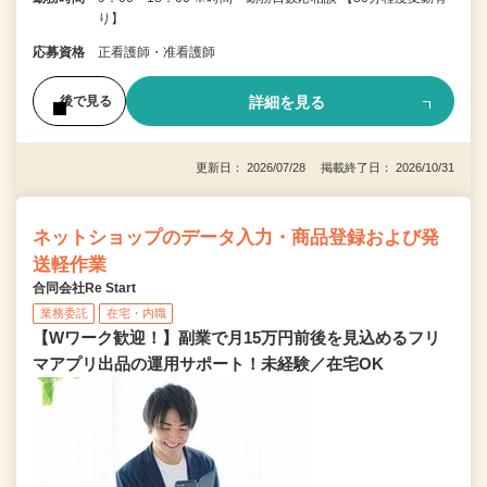
り】
応募資格
正看護師・准看護師
詳細を見る
後で見る
更新日： 2026/07/28 掲載終了日： 2026/10/31
ネットショップのデータ入力・商品登録および発
送軽作業
合同会社Re Start
業務委託
在宅・内職
【Wワーク歓迎！】副業で月15万円前後を見込めるフリ
マアプリ出品の運用サポート！未経験／在宅OK