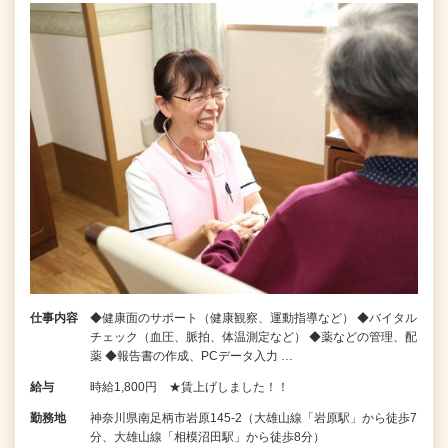
仕事内容
◆健康面のサポート（健康観察、運動指導など） ◆バイタル
チェック（血圧、脈拍、体温測定など） ◆薬などの管理、配
薬 ◆報告書の作成、PCデータ入力 …
給与
時給1,800円 ★賃上げしました！！
勤務地
神奈川県南足柄市岩原145-2（大雄山線「岩原駅」から徒歩7
分、大雄山線「相模沼田駅」から徒歩8分）