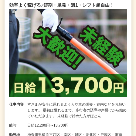
効率よく稼げる♪短期・単発・週1・シフト超自由！
仕事内容
皆さまが安全に通れるよう人や車の誘導・案内などをお願い
します。 最初は慣れるまで、歩行者の誘導や声掛けから始め
ていただきます。 未経験で始めた方がほとん…
給与
日給12,200円〜13,700円
勤務地
神奈川県横浜市西区・南区・旭区・港北区・戸塚区・港南