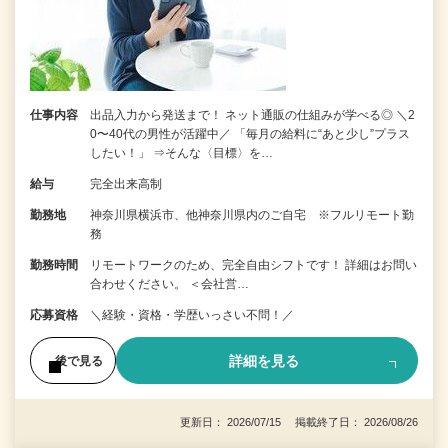
仕事内容
出品入力から発送まで！ ネット通販の仕組みが学べる◎ ＼2
0〜40代の男性が活躍中／ 「毎月の給料に“あと少し”プラス
したい！」 ⇒そんな〈目標〉を…
給与
完全出来高制
勤務地
神奈川県横浜市、他神奈川県内のご自宅 ※フルリモート勤
務
勤務時間
リモートワークのため、完全自由シフトです！ 詳細はお問い
合わせください。 ＜会社営…
応募資格
＼経験・資格・学歴いっさい不問！／
詳細を見る
後で見る
更新日： 2026/07/15 掲載終了日： 2026/08/26