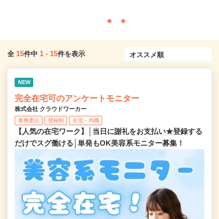
15
1
-
15
全
件中
件を表示
NEW
完全在宅可のアンケートモニター
株式会社 クラウドワーカー
業務委託
登録制
在宅・内職
【人気の在宅ワーク】│当日に謝礼をお支払い★登録する
だけでスグ働ける│単発もOK美容系モニター募集！