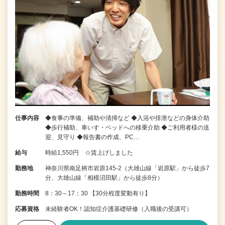
仕事内容
◆食事の準備、補助や清掃など ◆入浴や排泄などの身体介助
◆歩行補助、車いす・ベッドへの移乗介助 ◆ご利用者様の送
迎、見守り ◆報告書の作成、PC…
給与
時給1,550円 ☆賃上げしました
勤務地
神奈川県南足柄市岩原145-2（大雄山線「岩原駅」から徒歩7
分、大雄山線「相模沼田駅」から徒歩8分）
勤務時間
8：30～17：30 【30分程度変動有り】
応募資格
未経験者OK！認知症介護基礎研修（入職後の受講可）