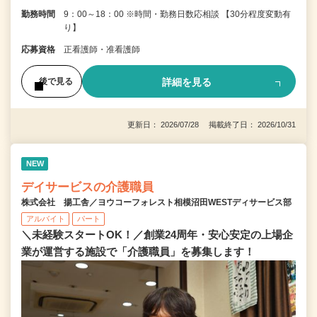
勤務時間
9：00～18：00 ※時間・勤務日数応相談 【30分程度変動有
り】
応募資格
正看護師・准看護師
詳細を見る
後で見る
更新日： 2026/07/28 掲載終了日： 2026/10/31
NEW
デイサービスの介護職員
株式会社 揚工舎／ヨウコーフォレスト相模沼田WESTディサービス部
アルバイト
パート
＼未経験スタートOK！／創業24周年・安心安定の上場企
業が運営する施設で「介護職員」を募集します！