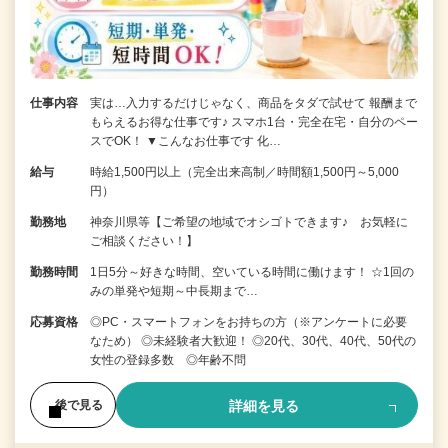
仕事内容
実は…入力するだけじゃなく、商品をタダで試せて 報酬まで
もらえるお得な仕事です♪ スマホ1台・完全在宅・自分のペー
スでOK！ ▼こんなお仕事です 化…
給与
時給1,500円以上（完全出来高制／時間額1,500円～5,000
円）
勤務地
神奈川県等【ご希望の地域でオシゴトできます♪ お気軽に
ご相談ください！】
勤務時間
1日5分～好きな時間、空いている時間に働けます！ ☆1回の
みの単発や短期～中長期まで…
応募資格
◎PC・スマートフォンをお持ちの方（※アンケートに必要
なため） ◎未経験者大歓迎！ ◎20代、30代、40代、50代の
女性の登録多数 ◎年齢不問
詳細を見る
後で見る