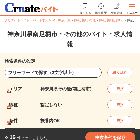
後で見る
閲覧履歴
会員登録
メニュー
クリエイトバイト・パート求人TOP
＞
神奈川県
＞
神奈川県その他
＞
神奈川県南足柄市
＞
神奈川県
神奈川県南足柄市・その他のバイト・求人情
報
検索条件の設定
絞り込む
エリア
神奈川県その他(南足柄市)
選択
職種
指定しない
選択
条件
扶養内OK
選択
15
検索条件を保存
全
件ヒットしました