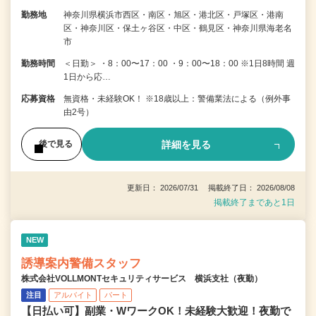
勤務地
神奈川県横浜市西区・南区・旭区・港北区・戸塚区・港南
区・神奈川区・保土ヶ谷区・中区・鶴見区・神奈川県海老名
市
勤務時間
＜日勤＞ ・8：00〜17：00 ・9：00〜18：00 ※1日8時間 週
1日から応…
応募資格
無資格・未経験OK！ ※18歳以上：警備業法による（例外事
由2号）
詳細を見る
後で見る
更新日： 2026/07/31 掲載終了日： 2026/08/08
掲載終了まであと1日
NEW
誘導案内警備スタッフ
株式会社VOLLMONTセキュリティサービス 横浜支社（夜勤）
注目
アルバイト
パート
【日払い可】副業・WワークOK！未経験大歓迎！夜勤で