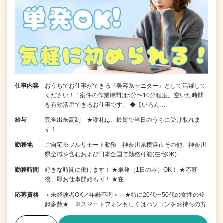
仕事内容
おうちでお仕事ができる『美容系モニター』として活躍して
ください！ 1案件の作業時間は5分〜10分程度。空いた時間
を有効活用できるお仕事です。 ◆【いろん…
給与
完全出来高制 ★謝礼は、最短で当日のうちに受け取れま
す！
勤務地
ご自宅※フルリモート勤務 神奈川県横浜市その他、神奈川
県全域を含むおよび日本全国で勤務可能(在宅OK)
勤務時間
好きな時間に働けます！ ★単発（1日のみ）OK！ ★応募
後、即お仕事開始も可！ ★在…
応募資格
＜未経験者OK／年齢不問＞⇒★特に20代〜50代の女性の登
録多数★ ※スマートフォンもしくはパソコンをお持ちの方