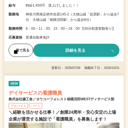
給与
時給1,450円 賃上げしました！！
勤務地
神奈川県南足柄市岩原145-2（大雄山線「岩原駅」から徒歩7
分、大雄山線「相模沼田駅」から徒歩8分）
勤務時間
8：00～11：00、15：00～18：00 【30分程度変動有り】
応募資格
普通自動車免許
詳細を見る
後で見る
更新日： 2026/07/28 掲載終了日： 2026/10/31
NEW
デイサービスの看護職員
株式会社揚工舎／ヨウコーフォレスト相模沼田WESTディサービス部
アルバイト
パート
＼経験を活かせる仕事！／創業24周年・安心安定の上場
企業が運営する施設で「看護職員」を募集します！