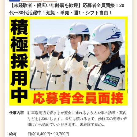
【未経験者・幅広い年齢層を歓迎】応募者全員面接！20
代〜80代活躍中！短期・単発・週1・シフト自由！
仕事内容
駐車場周辺で皆さまが安全に通れるよう人や車の誘導・案内
などをお願いします。 最初は慣れるまで、歩行者の誘導や声
掛けから始めていただきます。 未経験で始め…
給与
日給10,400円〜13,700円