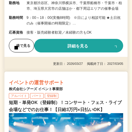
勤務地
東京都渋谷区、神奈川県横浜市、千葉県船橋市・千葉市・柏
市、埼玉県大宮市の店舗ほか・都下周辺エリアの催事会場
勤務時間
9：00～18：00(実働8時間) ※日により相談可能 ★土日祝
のみ（催事開催の時期限定）…
応募資格
接客・販売経験者歓迎／未経験の方もOK
詳細を見る
後で見る
更新日： 2026/03/27 掲載終了日： 2027/03/05
イベントの運営サポート
株式会社シアーズ イベント事業部
アルバイト
パート
登録制
短期・単発OK（登録制）！コンサート・フェス・ライブ
会場などでのお仕事！【日給3万円×日払いOK】