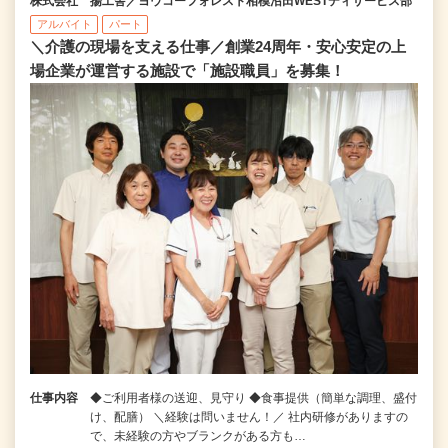
株式会社 揚工舎／ヨウコーフォレスト相模沼田WESTディサービス部
アルバイト
パート
＼介護の現場を支える仕事／創業24周年・安心安定の上
場企業が運営する施設で「施設職員」を募集！
仕事内容
◆ご利用者様の送迎、見守り ◆食事提供（簡単な調理、盛付
け、配膳） ＼経験は問いません！／ 社内研修がありますの
で、未経験の方やブランクがある方も…