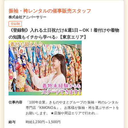
振袖・袴レンタルの催事販売スタッフ
株式会社アニバーサリー
登録制
《登録制》入れる土日祝だけ&週1日～OK！着付けや着物
の知識もイチから学べる♪【東京エリア】
仕事内容
「100年企業」きものやまとグループの 振袖・袴のレンタル
専門店『KIMONO＆』。 お客様が振袖・袴を選ぶサポートを
お願いします。 ★店舗や周辺エリアで行われ…
給与
時給1,230円～1,500円