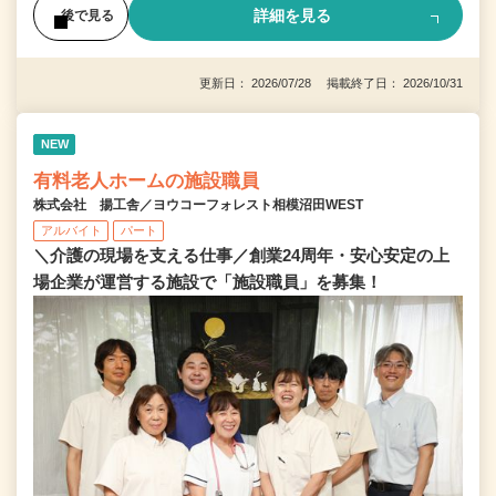
詳細を見る
後で見る
更新日： 2026/07/28 掲載終了日： 2026/10/31
NEW
有料老人ホームの施設職員
株式会社 揚工舎／ヨウコーフォレスト相模沼田WEST
アルバイト
パート
＼介護の現場を支える仕事／創業24周年・安心安定の上
場企業が運営する施設で「施設職員」を募集！