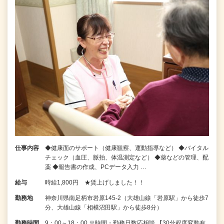
仕事内容
◆健康面のサポート（健康観察、運動指導など） ◆バイタル
チェック（血圧、脈拍、体温測定など） ◆薬などの管理、配
薬 ◆報告書の作成、PCデータ入力 …
給与
時給1,800円 ★賃上げしました！！
勤務地
神奈川県南足柄市岩原145-2（大雄山線「岩原駅」から徒歩7
分、大雄山線「相模沼田駅」から徒歩8分）
勤務時間
9：00～18：00 ※時間・勤務日数応相談 【30分程度変動有