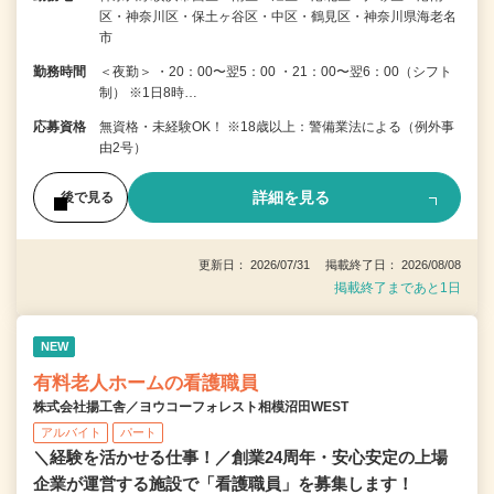
区・神奈川区・保土ヶ谷区・中区・鶴見区・神奈川県海老名
市
勤務時間
＜夜勤＞ ・20：00〜翌5：00 ・21：00〜翌6：00（シフト
制） ※1日8時…
応募資格
無資格・未経験OK！ ※18歳以上：警備業法による（例外事
由2号）
詳細を見る
後で見る
更新日： 2026/07/31 掲載終了日： 2026/08/08
掲載終了まであと1日
NEW
有料老人ホームの看護職員
株式会社揚工舎／ヨウコーフォレスト相模沼田WEST
アルバイト
パート
＼経験を活かせる仕事！／創業24周年・安心安定の上場
企業が運営する施設で「看護職員」を募集します！