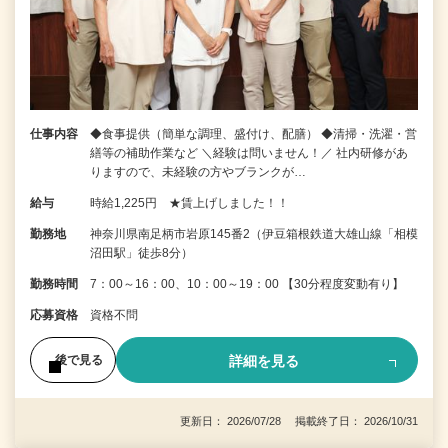
仕事内容
◆食事提供（簡単な調理、盛付け、配膳） ◆清掃・洗濯・営
繕等の補助作業など ＼経験は問いません！／ 社内研修があ
りますので、未経験の方やブランクが…
給与
時給1,225円 ★賃上げしました！！
勤務地
神奈川県南足柄市岩原145番2（伊豆箱根鉄道大雄山線「相模
沼田駅」徒歩8分）
勤務時間
7：00～16：00、10：00～19：00 【30分程度変動有り】
応募資格
資格不問
詳細を見る
後で見る
更新日： 2026/07/28 掲載終了日： 2026/10/31