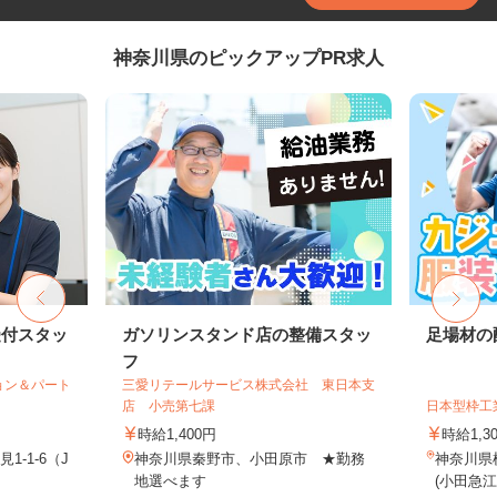
神奈川県のピックアップPR求人
受付スタッ
ガソリンスタンド店の整備スタッ
足場材の
フ
ョン＆パート
三愛リテールサービス株式会社 東日本支
店 小売第七課
日本型枠工
時給1,400円
時給1,3
-1-6（J
神奈川県秦野市、小田原市 ★勤務
神奈川県横
地選べます
(小田急江