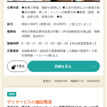
仕事内容
◆食事の準備、補助や清掃など ◆入浴や排泄などの身体介助
◆歩行補助、車いす・ベッドへの移乗介助 ◆夜勤（巡回、就
寝・起床介助、排泄介助） ◆食…
給与
時給1,500円（夜勤1回：26,390円） ☆賃上げしました
勤務地
神奈川県南足柄市岩原145番2（伊豆箱根鉄道大雄山線「相模
沼田駅」徒歩8分）
勤務時間
8：30～17：30、17：00～翌9：00 【30分程度変動有り】
応募資格
未経験者OK！認知症介護基礎研修（入職後の受講可）※初
任者研修／ヘルパー2級 以上
詳細を見る
後で見る
更新日： 2026/07/28 掲載終了日： 2026/10/31
NEW
デイサービスの施設職員