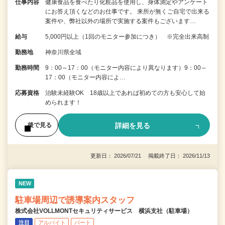
仕事内容
健康食品を食べたり化粧品を使用し、身体測定やアンケート
にお答え頂くなどのお仕事です。 来所が無くご自宅で出来る
案件や、弊社以外の場所で実施する案件もございます…
給与
5,000円以上（1回のモニター参加につき） ※完全出来高制
勤務地
神奈川県全域
勤務時間
9：00～17：00（モニター内容により異なります）9：00～
17：00（モニター内容によ…
応募資格
治験未経験OK 18歳以上であれば初めての方も安心して始
められます！
詳細を見る
後で見る
更新日： 2026/07/21 掲載終了日： 2026/11/13
NEW
駐車場周辺で誘導案内スタッフ
株式会社VOLLMONTセキュリティサービス 横浜支社（駐車場）
注目
アルバイト
パート