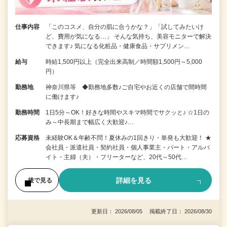
仕事内容
「このコスメ、自分の肌に合うかな？」「試してみたいけ
ど、費用が気になる…」 そんな気持ち、美容モニターで解決
できます♪ 気になる化粧品・健康食品・サプリメン…
給与
時給1,500円以上（完全出来高制／時間額1,500円～5,000
円）
勤務地
神奈川県等 ◆勤務地多数♪ご自宅やお近くの店舗で間時間
に働けます♪
勤務時間
1日5分～OK！好きな時間やスキマ時間でサクッと♪ ☆1日の
み～中長期まで幅広く大歓迎♪…
応募資格
未経験OK＆年齢不問！夏休みの1回きり・単発も大歓迎！ ★
会社員・派遣社員・契約社員・個人事業主・パート・アルバ
イト・主婦（夫）・フリーターなど、20代～50代…
詳細を見る
後で見る
更新日： 2026/08/05 掲載終了日： 2026/08/30