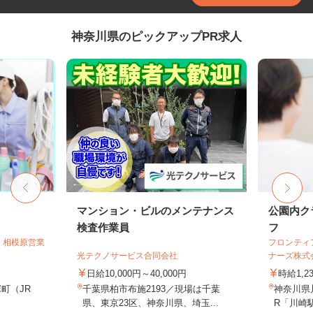
神奈川県のピックアップPR求人
フ
マンション・ビルのメンテナンス
公園内ク
検査作業員
フ
 相模原営業
フロンティ
光テクノサービス合同会社
ナーズ株式
日給10,000円～40,000円
時給1,2
町（JR
千葉県柏市布施2193／現場は千葉
神奈川県川
県、東京23区、神奈川県、埼玉...
R「川崎駅