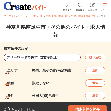
後で見る
閲覧履歴
会員登録
メニュー
クリエイトバイト・パート求人TOP
＞
神奈川県
＞
神奈川県その他
＞
神奈川県南足柄市
＞
神奈川県
神奈川県南足柄市・その他のバイト・求人情
報
検索条件の設定
絞り込む
エリア
神奈川県その他(南足柄市)
選択
職種
指定しない
選択
条件
外国人(籍)活躍中
選択
3
検索条件を保存
全
件ヒットしました