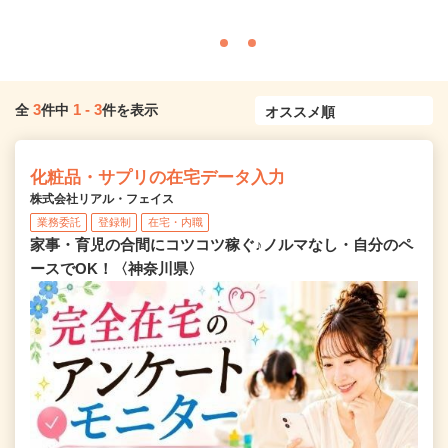
3
1
-
3
全
件中
件を表示
化粧品・サプリの在宅データ入力
株式会社リアル・フェイス
業務委託
登録制
在宅・内職
家事・育児の合間にコツコツ稼ぐ♪ノルマなし・自分のペ
ースでOK！〈神奈川県〉