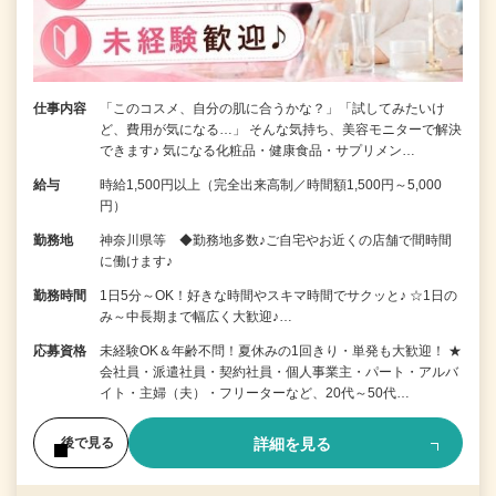
仕事内容
「このコスメ、自分の肌に合うかな？」「試してみたいけ
ど、費用が気になる…」 そんな気持ち、美容モニターで解決
できます♪ 気になる化粧品・健康食品・サプリメン…
給与
時給1,500円以上（完全出来高制／時間額1,500円～5,000
円）
勤務地
神奈川県等 ◆勤務地多数♪ご自宅やお近くの店舗で間時間
に働けます♪
勤務時間
1日5分～OK！好きな時間やスキマ時間でサクッと♪ ☆1日の
み～中長期まで幅広く大歓迎♪…
応募資格
未経験OK＆年齢不問！夏休みの1回きり・単発も大歓迎！ ★
会社員・派遣社員・契約社員・個人事業主・パート・アルバ
イト・主婦（夫）・フリーターなど、20代～50代…
詳細を見る
後で見る