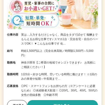
仕事内容
実は…入力するだけじゃなく、商品をタダで試せて 報酬まで
もらえるお得な仕事です♪ スマホ1台・完全在宅・自分のペー
スでOK！ ▼こんなお仕事です 化…
給与
時給1,500円以上（完全出来高制／時間額1,500円～5,000
円）
勤務地
神奈川県等【ご希望の地域でオシゴトできます♪ お気軽に
ご相談ください！】
勤務時間
1日5分～好きな時間、空いている時間に働けます！ ☆1回の
みの単発や短期～中長期まで…
応募資格
◎PC・スマートフォンをお持ちの方（※アンケートに必要
なため） ◎未経験者大歓迎！ ◎20代、30代、40代、50代の
女性の登録多数 ◎年齢不問