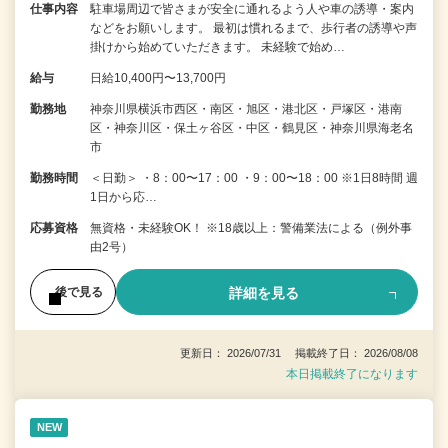
仕事内容
駐車場周辺で皆さまが安全に通れるよう人や車の誘導・案内
などをお願いします。 最初は慣れるまで、歩行者の誘導や声
掛けから始めていただきます。 未経験で始め…
給与
日給10,400円〜13,700円
勤務地
神奈川県横浜市西区・南区・旭区・港北区・戸塚区・港南
区・神奈川区・保土ヶ谷区・中区・鶴見区・神奈川県海老名
市
勤務時間
＜日勤＞ ・8：00〜17：00 ・9：00〜18：00 ※1日8時間 週
1日から応…
応募資格
無資格・未経験OK！ ※18歳以上：警備業法による（例外事
由2号）
詳細を見る
後で見る
更新日： 2026/07/31 掲載終了日： 2026/08/08
本日掲載終了になります
NEW