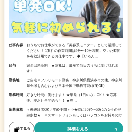
仕事内容
おうちでお仕事ができる『美容系モニター』として活躍して
ください！ 1案件の作業時間は5分〜10分程度。空いた時間
を有効活用できるお仕事です。 ◆【いろん…
給与
完全出来高制 ★謝礼は、最短で当日のうちに受け取れま
す！
勤務地
ご自宅※フルリモート勤務 神奈川県横浜市その他、神奈川
県全域を含むおよび日本全国で勤務可能(在宅OK)
勤務時間
好きな時間に働けます！ ★単発（1日のみ）OK！ ★応募
後、即お仕事開始も可！ ★在…
応募資格
＜未経験者OK／年齢不問＞⇒★特に20代〜50代の女性の登
録多数★ ※スマートフォンもしくはパソコンをお持ちの方
詳細を見る
後で見る