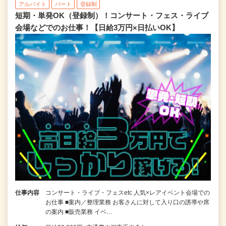
アルバイト
パート
登録制
短期・単発OK（登録制）！コンサート・フェス・ライブ
会場などでのお仕事！【日給3万円×日払いOK】
仕事内容
コンサート・ライブ・フェスetc 人気×レアイベント会場での
お仕事 ■案内／整理業務 お客さんに対して入り口の誘導や席
の案内 ■販売業務 イベ…