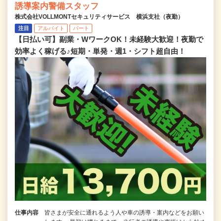
誘導案内警備スタッフ
株式会社VOLLMONTセキュリティサービス 横浜支社（夜勤）
注目
アルバイト
パート
【日払い可】副業・WワークOK！未経験大歓迎！夜勤で
効率よく稼げる♪短期・単発・週1・シフト超自由！
仕事内容
皆さまが安全に通れるよう人や車の誘導・案内などをお願い