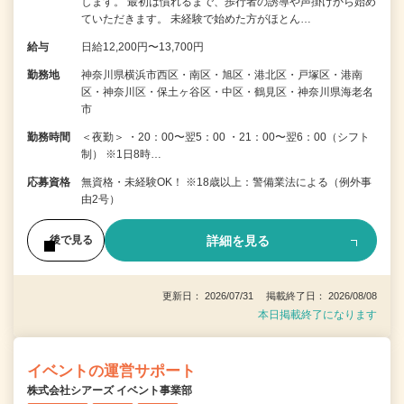
します。 最初は慣れるまで、歩行者の誘導や声掛けから始め
ていただきます。 未経験で始めた方がほとん…
給与
日給12,200円〜13,700円
勤務地
神奈川県横浜市西区・南区・旭区・港北区・戸塚区・港南
区・神奈川区・保土ヶ谷区・中区・鶴見区・神奈川県海老名
市
勤務時間
＜夜勤＞ ・20：00〜翌5：00 ・21：00〜翌6：00（シフト
制） ※1日8時…
応募資格
無資格・未経験OK！ ※18歳以上：警備業法による（例外事
由2号）
詳細を見る
後で見る
更新日： 2026/07/31 掲載終了日： 2026/08/08
本日掲載終了になります
イベントの運営サポート
株式会社シアーズ イベント事業部