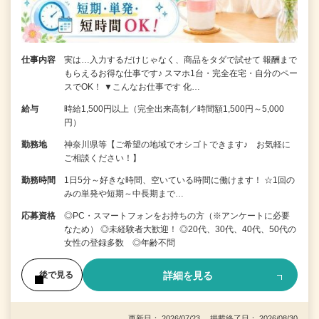
仕事内容
実は…入力するだけじゃなく、商品をタダで試せて 報酬まで
もらえるお得な仕事です♪ スマホ1台・完全在宅・自分のペー
スでOK！ ▼こんなお仕事です 化…
給与
時給1,500円以上（完全出来高制／時間額1,500円～5,000
円）
勤務地
神奈川県等【ご希望の地域でオシゴトできます♪ お気軽に
ご相談ください！】
勤務時間
1日5分～好きな時間、空いている時間に働けます！ ☆1回の
みの単発や短期～中長期まで…
応募資格
◎PC・スマートフォンをお持ちの方（※アンケートに必要
なため） ◎未経験者大歓迎！ ◎20代、30代、40代、50代の
女性の登録多数 ◎年齢不問
詳細を見る
後で見る
更新日： 2026/07/23 掲載終了日： 2026/08/30