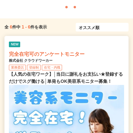
6
1
-
6
全
件中
件を表示
NEW
完全在宅可のアンケートモニター
株式会社 クラウドワーカー
業務委託
登録制
在宅・内職
【人気の在宅ワーク】│当日に謝礼をお支払い★登録する
だけでスグ働ける│単発もOK美容系モニター募集！