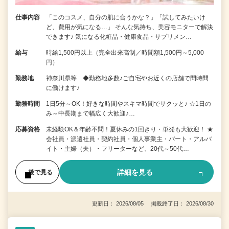
仕事内容
「このコスメ、自分の肌に合うかな？」「試してみたいけ
ど、費用が気になる…」 そんな気持ち、美容モニターで解決
できます♪ 気になる化粧品・健康食品・サプリメン…
給与
時給1,500円以上（完全出来高制／時間額1,500円～5,000
円）
勤務地
神奈川県等 ◆勤務地多数♪ご自宅やお近くの店舗で間時間
に働けます♪
勤務時間
1日5分～OK！好きな時間やスキマ時間でサクッと♪ ☆1日の
み～中長期まで幅広く大歓迎♪…
応募資格
未経験OK＆年齢不問！夏休みの1回きり・単発も大歓迎！ ★
会社員・派遣社員・契約社員・個人事業主・パート・アルバ
イト・主婦（夫）・フリーターなど、20代～50代…
詳細を見る
後で見る
更新日： 2026/08/05 掲載終了日： 2026/08/30