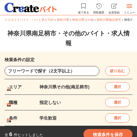
後で見る
閲覧履歴
会員登録
メニュー
クリエイトバイト・パート求人TOP
＞
神奈川県
＞
神奈川県その他
＞
神奈川県南足柄市
＞
神奈川県
神奈川県南足柄市・その他のバイト・求人情
報
検索条件の設定
絞り込む
エリア
神奈川県その他(南足柄市)
選択
職種
指定しない
選択
条件
学生歓迎
選択
6
検索条件を保存
全
件ヒットしました