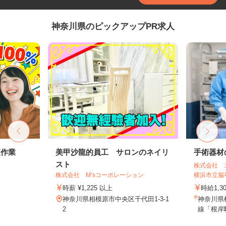
神奈川県のピックアップPR求人
査作業
美甲沙龍的員工 サロンのネイリ
手術器材
スト
株式会社 
株式会社 M‘sコーポレーション
横浜市立脳卒
時薪 ¥1,225 以上
時給1,3
神奈川県相模原市中央区千代田1-3-1
神奈川県
2
線「根岸駅