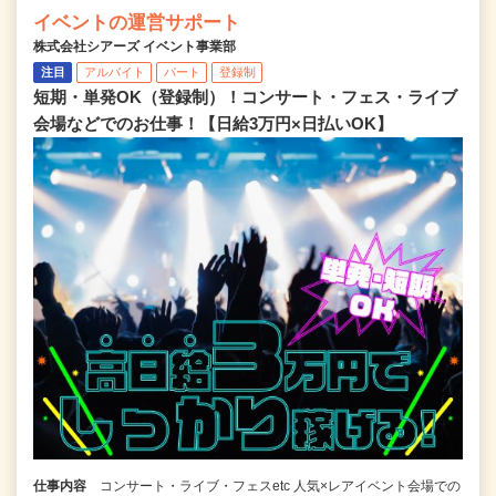
イベントの運営サポート
株式会社シアーズ イベント事業部
注目
アルバイト
パート
登録制
短期・単発OK（登録制）！コンサート・フェス・ライブ
会場などでのお仕事！【日給3万円×日払いOK】
仕事内容
コンサート・ライブ・フェスetc 人気×レアイベント会場での