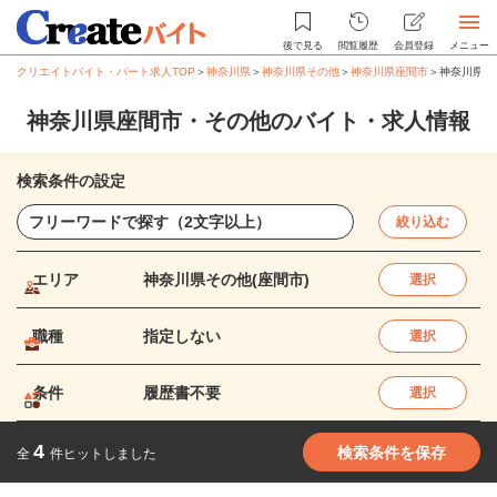
後で見る
閲覧履歴
会員登録
メニュー
クリエイトバイト・パート求人TOP
＞
神奈川県
＞
神奈川県その他
＞
神奈川県座間市
＞
神奈川県座
神奈川県座間市・その他のバイト・求人情報
検索条件の設定
絞り込む
エリア
神奈川県その他(座間市)
選択
職種
指定しない
選択
条件
履歴書不要
選択
4
検索条件を保存
全
件ヒットしました