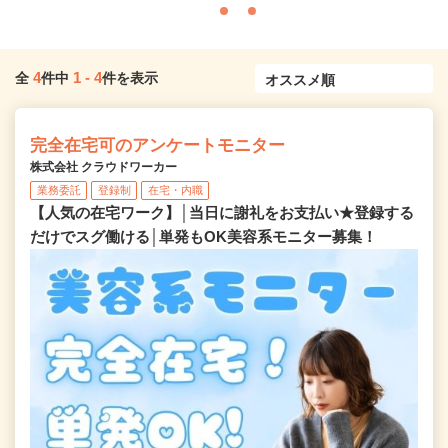
4
1
-
4
全
件中
件を表示
完全在宅可のアンケートモニター
株式会社 クラウドワーカー
業務委託
登録制
在宅・内職
【人気の在宅ワーク】│当日に謝礼をお支払い★登録する
だけでスグ働ける│単発もOK美容系モニター募集！