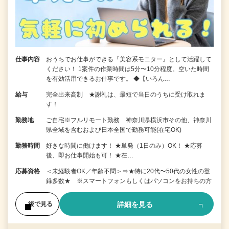
仕事内容
おうちでお仕事ができる『美容系モニター』として活躍して
ください！ 1案件の作業時間は5分〜10分程度。空いた時間
を有効活用できるお仕事です。 ◆【いろん…
給与
完全出来高制 ★謝礼は、最短で当日のうちに受け取れま
す！
勤務地
ご自宅※フルリモート勤務 神奈川県横浜市その他、神奈川
県全域を含むおよび日本全国で勤務可能(在宅OK)
勤務時間
好きな時間に働けます！ ★単発（1日のみ）OK！ ★応募
後、即お仕事開始も可！ ★在…
応募資格
＜未経験者OK／年齢不問＞⇒★特に20代〜50代の女性の登
録多数★ ※スマートフォンもしくはパソコンをお持ちの方
詳細を見る
後で見る