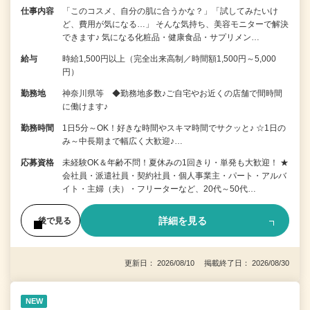
仕事内容
「このコスメ、自分の肌に合うかな？」「試してみたいけ
ど、費用が気になる…」 そんな気持ち、美容モニターで解決
できます♪ 気になる化粧品・健康食品・サプリメン…
給与
時給1,500円以上（完全出来高制／時間額1,500円～5,000
円）
勤務地
神奈川県等 ◆勤務地多数♪ご自宅やお近くの店舗で間時間
に働けます♪
勤務時間
1日5分～OK！好きな時間やスキマ時間でサクッと♪ ☆1日の
み～中長期まで幅広く大歓迎♪…
応募資格
未経験OK＆年齢不問！夏休みの1回きり・単発も大歓迎！ ★
会社員・派遣社員・契約社員・個人事業主・パート・アルバ
イト・主婦（夫）・フリーターなど、20代～50代…
詳細を見る
後で見る
更新日： 2026/08/10 掲載終了日： 2026/08/30
NEW