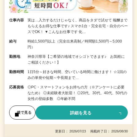
仕事内容
実は…入力するだけじゃなく、商品をタダで試せて 報酬まで
もらえるお得な仕事です♪ スマホ1台・完全在宅・自分のペー
スでOK！ ▼こんなお仕事です 化…
給与
時給1,500円以上（完全出来高制／時間額1,500円～5,000
円）
勤務地
神奈川県等【ご希望の地域でオシゴトできます♪ お気軽に
ご相談ください！】
勤務時間
1日5分～好きな時間、空いている時間に働けます！ ☆1回の
みの単発や短期～中長期まで…
応募資格
◎PC・スマートフォンをお持ちの方（※アンケートに必要
なため） ◎未経験者大歓迎！ ◎20代、30代、40代、50代の
女性の登録多数 ◎年齢不問
詳細を見る
後で見る
更新日： 2026/07/23 掲載終了日： 2026/08/30