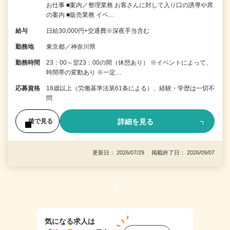
お仕事 ■案内／整理業務 お客さんに対して入り口の誘導や席
の案内 ■販売業務 イベ…
給与
日給30,000円+交通費※深夜手当含む
勤務地
東京都／神奈川県
勤務時間
23：00～翌23：00の間（休憩あり） ※イベントによって、
時間帯の変動あり ※一定…
応募資格
18歳以上（労働基準法第61条による）、経験・学歴は一切不
問
詳細を見る
後で見る
更新日： 2026/07/29 掲載終了日： 2026/09/07
1
気になる求人は