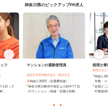
神奈川県のピックアップPR求人
タッフ
マンションの通勤管理員
税理士事
税理士法人
店
近鉄住宅管理株式会社 東京支店
時給1,3
時給1,300円（交通費別途）
年数・ス
-115（ブ
神奈川県川崎市中原区上小田中7丁目
全国どこ
...
のマンション（各線「武蔵小杉駅...
47都道