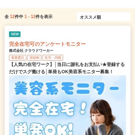
12
1
-
12
全
件中
件を表示
NEW
完全在宅可のアンケートモニター
株式会社 クラウドワーカー
業務委託
登録制
在宅・内職
【人気の在宅ワーク】│当日に謝礼をお支払い★登録する
だけでスグ働ける│単発もOK美容系モニター募集！