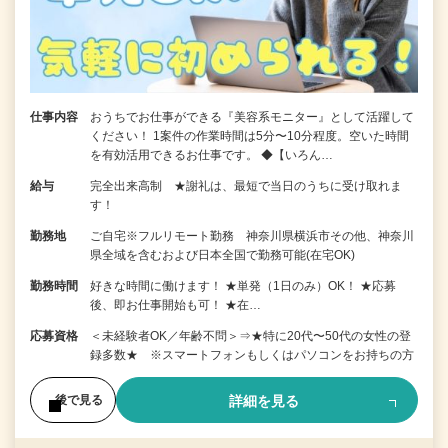
仕事内容
おうちでお仕事ができる『美容系モニター』として活躍して
ください！ 1案件の作業時間は5分〜10分程度。空いた時間
を有効活用できるお仕事です。 ◆【いろん…
給与
完全出来高制 ★謝礼は、最短で当日のうちに受け取れま
す！
勤務地
ご自宅※フルリモート勤務 神奈川県横浜市その他、神奈川
県全域を含むおよび日本全国で勤務可能(在宅OK)
勤務時間
好きな時間に働けます！ ★単発（1日のみ）OK！ ★応募
後、即お仕事開始も可！ ★在…
応募資格
＜未経験者OK／年齢不問＞⇒★特に20代〜50代の女性の登
録多数★ ※スマートフォンもしくはパソコンをお持ちの方
詳細を見る
後で見る