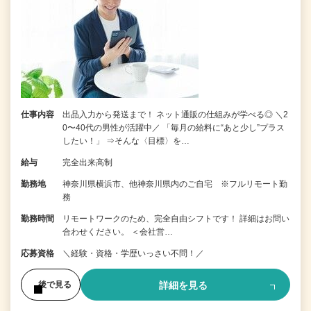
仕事内容
出品入力から発送まで！ ネット通販の仕組みが学べる◎ ＼2
0〜40代の男性が活躍中／ 「毎月の給料に“あと少し”プラス
したい！」 ⇒そんな〈目標〉を…
給与
完全出来高制
勤務地
神奈川県横浜市、他神奈川県内のご自宅 ※フルリモート勤
務
勤務時間
リモートワークのため、完全自由シフトです！ 詳細はお問い
合わせください。 ＜会社営…
応募資格
＼経験・資格・学歴いっさい不問！／
詳細を見る
後で見る