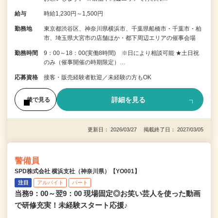
給与
時給1,230円～1,500円
勤務地
東京都渋谷区、神奈川県横浜市、千葉県船橋市・千葉市・柏
市、埼玉県大宮市の店舗ほか・都下周辺エリアの催事会場
勤務時間
9：00～18：00(実働8時間) ※日により相談可能 ★土日祝
のみ（催事開催の時期限定）…
応募資格
接客・販売経験者歓迎／未経験の方もOK
詳細を見る
後で見る
更新日： 2026/03/27 掲載終了日： 2027/03/05
警備員
SPD株式会社 横浜支社（神奈川県）【YO001】
注目
アルバイト
パート
当務9：00～翌9：00 現場固定◎お笑い芸人を使った動画
で研修充実！未経験スタート応援♪