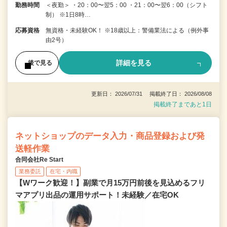
勤務時間
＜夜勤＞ ・20：00〜翌5：00 ・21：00〜翌6：00（シフト
制） ※1日8時…
応募資格
無資格・未経験OK！ ※18歳以上：警備業法による（例外事
由2号）
詳細を見る
後で見る
更新日： 2026/07/31 掲載終了日： 2026/08/08
掲載終了まであと1日
ネットショップのデータ入力・商品登録および発
送軽作業
合同会社Re Start
業務委託
在宅・内職
【Wワーク歓迎！】副業で月15万円前後を見込めるフリ
マアプリ出品の運用サポート！未経験／在宅OK