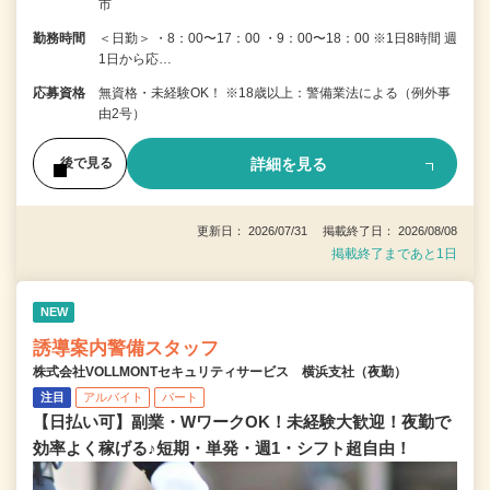
市
勤務時間
＜日勤＞ ・8：00〜17：00 ・9：00〜18：00 ※1日8時間 週
1日から応…
応募資格
無資格・未経験OK！ ※18歳以上：警備業法による（例外事
由2号）
詳細を見る
後で見る
更新日： 2026/07/31 掲載終了日： 2026/08/08
掲載終了まであと1日
NEW
誘導案内警備スタッフ
株式会社VOLLMONTセキュリティサービス 横浜支社（夜勤）
注目
アルバイト
パート
【日払い可】副業・WワークOK！未経験大歓迎！夜勤で
効率よく稼げる♪短期・単発・週1・シフト超自由！