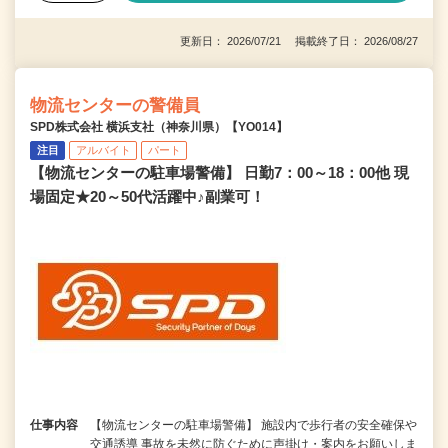
更新日： 2026/07/21 掲載終了日： 2026/08/27
物流センターの警備員
SPD株式会社 横浜支社（神奈川県）【YO014】
注目
アルバイト
パート
【物流センターの駐車場警備】 日勤7：00～18：00他 現
場固定★20～50代活躍中♪副業可！
仕事内容
【物流センターの駐車場警備】 施設内で歩行者の安全確保や
交通誘導 事故を未然に防ぐために声掛け・案内をお願いしま