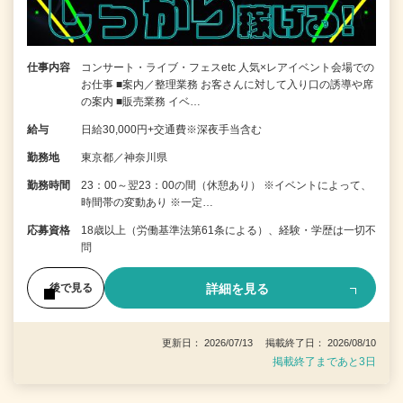
仕事内容
コンサート・ライブ・フェスetc 人気×レアイベント会場での
お仕事 ■案内／整理業務 お客さんに対して入り口の誘導や席
の案内 ■販売業務 イベ…
給与
日給30,000円+交通費※深夜手当含む
勤務地
東京都／神奈川県
勤務時間
23：00～翌23：00の間（休憩あり） ※イベントによって、
時間帯の変動あり ※一定…
応募資格
18歳以上（労働基準法第61条による）、経験・学歴は一切不
問
詳細を見る
後で見る
更新日： 2026/07/13 掲載終了日： 2026/08/10
掲載終了まであと3日