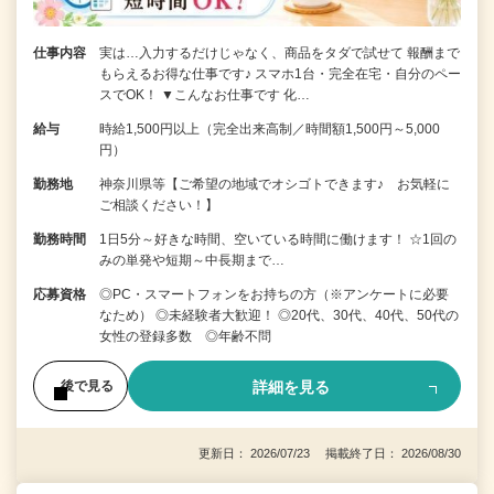
仕事内容
実は…入力するだけじゃなく、商品をタダで試せて 報酬まで
もらえるお得な仕事です♪ スマホ1台・完全在宅・自分のペー
スでOK！ ▼こんなお仕事です 化…
給与
時給1,500円以上（完全出来高制／時間額1,500円～5,000
円）
勤務地
神奈川県等【ご希望の地域でオシゴトできます♪ お気軽に
ご相談ください！】
勤務時間
1日5分～好きな時間、空いている時間に働けます！ ☆1回の
みの単発や短期～中長期まで…
応募資格
◎PC・スマートフォンをお持ちの方（※アンケートに必要
なため） ◎未経験者大歓迎！ ◎20代、30代、40代、50代の
女性の登録多数 ◎年齢不問
詳細を見る
後で見る
更新日： 2026/07/23 掲載終了日： 2026/08/30