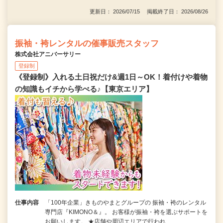
更新日： 2026/07/15 掲載終了日： 2026/08/26
振袖・袴レンタルの催事販売スタッフ
株式会社アニバーサリー
登録制
《登録制》入れる土日祝だけ&週1日～OK！着付けや着物
の知識もイチから学べる♪【東京エリア】
仕事内容
「100年企業」きものやまとグループの 振袖・袴のレンタル
専門店『KIMONO＆』。 お客様が振袖・袴を選ぶサポートを
お願いします。 ★店舗や周辺エリアで行われ…