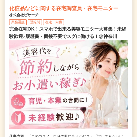
化粧品などに関する在宅調査員・在宅モニター
株式会社ビサーチ
業務委託
登録制
在宅・内職
完全在宅OK！スマホで出来る美容モニター大募集！未経
験歓迎♪履歴書・面接不要でスグに働ける！@神奈川
仕事内容
「このコスメ、自分の肌に合うかな？」「試してみたいけ