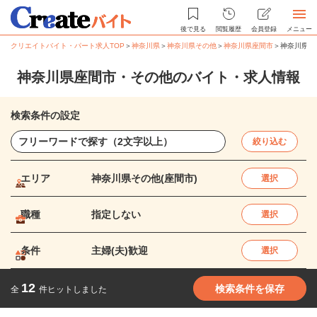
後で見る
閲覧履歴
会員登録
メニュー
クリエイトバイト・パート求人TOP
＞
神奈川県
＞
神奈川県その他
＞
神奈川県座間市
＞
神奈川県座
神奈川県座間市・その他のバイト・求人情報
検索条件の設定
絞り込む
エリア
神奈川県その他(座間市)
選択
職種
指定しない
選択
条件
主婦(夫)歓迎
選択
12
検索条件を保存
全
件ヒットしました