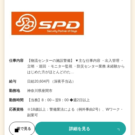
仕事内容
【物流センターの施設警備】 ▼主な仕事内容 ・出入管理 ・
立哨 ・巡回 ・モニター監視 ・防災センター業務 未経験から
はじめた方がほとんどのた…
給与
日給20,604円 （深夜手当込）
勤務地
神奈川県座間市
勤務時間
【当務】8：00～翌8：00 ◆週2日以上
応募資格
※18歳以上：警備業法による（例外事由2号）、Wワーク・
副業可
詳細を見る
後で見る