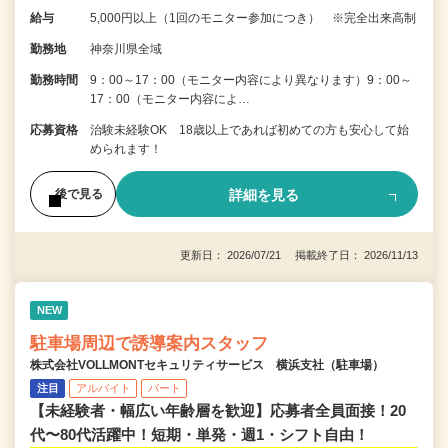
給与
5,000円以上（1回のモニター参加につき） ※完全出来高制
勤務地
神奈川県全域
勤務時間
9：00～17：00（モニター内容により異なります）9：00～
17：00（モニター内容によ…
応募資格
治験未経験OK 18歳以上であれば初めての方も安心して始
められます！
詳細を見る
後で見る
更新日： 2026/07/21 掲載終了日： 2026/11/13
NEW
駐車場周辺で誘導案内スタッフ
株式会社VOLLMONTセキュリティサービス 横浜支社（駐車場）
注目
アルバイト
パート
【未経験者・幅広い年齢層を歓迎】応募者全員面接！20
代〜80代活躍中！短期・単発・週1・シフト自由！