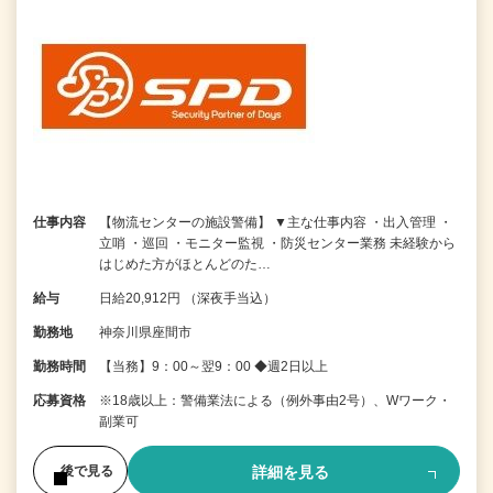
仕事内容
【物流センターの施設警備】 ▼主な仕事内容 ・出入管理 ・
立哨 ・巡回 ・モニター監視 ・防災センター業務 未経験から
はじめた方がほとんどのた…
給与
日給20,912円 （深夜手当込）
勤務地
神奈川県座間市
勤務時間
【当務】9：00～翌9：00 ◆週2日以上
応募資格
※18歳以上：警備業法による（例外事由2号）、Wワーク・
副業可
詳細を見る
後で見る