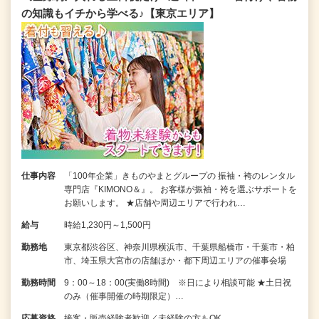
の知識もイチから学べる♪【東京エリア】
仕事内容
「100年企業」きものやまとグループの 振袖・袴のレンタル
専門店『KIMONO＆』。 お客様が振袖・袴を選ぶサポートを
お願いします。 ★店舗や周辺エリアで行われ…
給与
時給1,230円～1,500円
勤務地
東京都渋谷区、神奈川県横浜市、千葉県船橋市・千葉市・柏
市、埼玉県大宮市の店舗ほか・都下周辺エリアの催事会場
勤務時間
9：00～18：00(実働8時間) ※日により相談可能 ★土日祝
のみ（催事開催の時期限定）…
応募資格
接客・販売経験者歓迎／未経験の方もOK