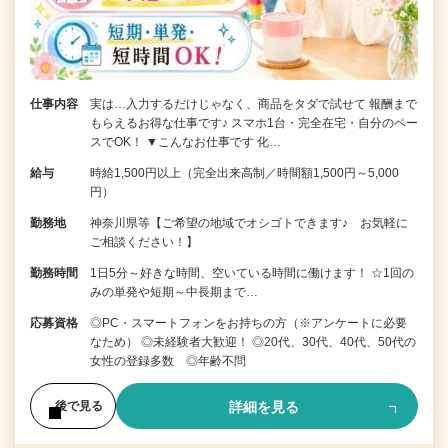
仕事内容
実は…入力するだけじゃなく、商品をタダで試せて 報酬まで
もらえるお得な仕事です♪ スマホ1台・完全在宅・自分のペー
スでOK！ ▼こんなお仕事です 化…
給与
時給1,500円以上（完全出来高制／時間額1,500円～5,000
円）
勤務地
神奈川県等【ご希望の地域でオシゴトできます♪ お気軽に
ご相談ください！】
勤務時間
1日5分～好きな時間、空いている時間に働けます！ ☆1回の
みの単発や短期～中長期まで…
応募資格
◎PC・スマートフォンをお持ちの方（※アンケートに必要
なため） ◎未経験者大歓迎！ ◎20代、30代、40代、50代の
女性の登録多数 ◎年齢不問
詳細を見る
後で見る