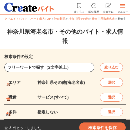
後で見る
閲覧履歴
会員登録
メニュー
クリエイトバイト・パート求人TOP
＞
神奈川県
＞
神奈川県その他
＞
神奈川県海老名市
＞
神奈川県
神奈川県海老名市・その他のバイト・求人情
報
検索条件の設定
絞り込む
エリア
神奈川県その他(海老名市)
選択
職種
サービス(すべて)
選択
条件
指定しない
選択
7
検索条件を保存
全
件ヒットしました