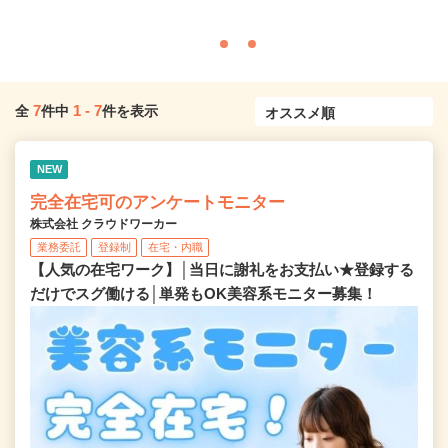
7
1
-
7
全
件中
件を表示
NEW
完全在宅可のアンケートモニター
株式会社 クラウドワーカー
業務委託
登録制
在宅・内職
【人気の在宅ワーク】│当日に謝礼をお支払い★登録する
だけでスグ働ける│単発もOK美容系モニター募集！