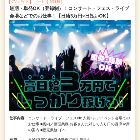
アルバイト
パート
登録制
短期・単発OK（登録制）！コンサート・フェス・ライブ
会場などでのお仕事！【日給3万円×日払いOK】
仕事内容
コンサート・ライブ・フェスetc 人気×レアイベント会場での
お仕事 ■案内／整理業務 お客さんに対して入り口の誘導や席
の案内 ■販売業務 イベ…
給与
日給30,000円+交通費※深夜手当含む