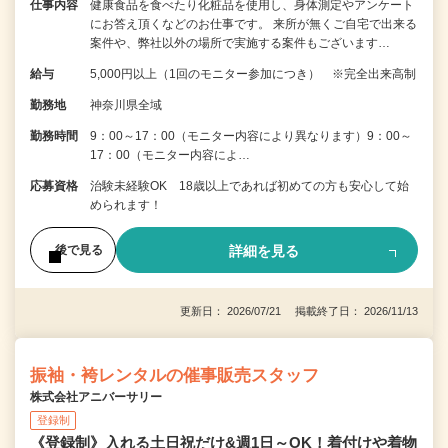
仕事内容
健康食品を食べたり化粧品を使用し、身体測定やアンケート
にお答え頂くなどのお仕事です。 来所が無くご自宅で出来る
案件や、弊社以外の場所で実施する案件もございます…
給与
5,000円以上（1回のモニター参加につき） ※完全出来高制
勤務地
神奈川県全域
勤務時間
9：00～17：00（モニター内容により異なります）9：00～
17：00（モニター内容によ…
応募資格
治験未経験OK 18歳以上であれば初めての方も安心して始
められます！
詳細を見る
後で見る
更新日： 2026/07/21 掲載終了日： 2026/11/13
振袖・袴レンタルの催事販売スタッフ
株式会社アニバーサリー
登録制
《登録制》入れる土日祝だけ&週1日～OK！着付けや着物