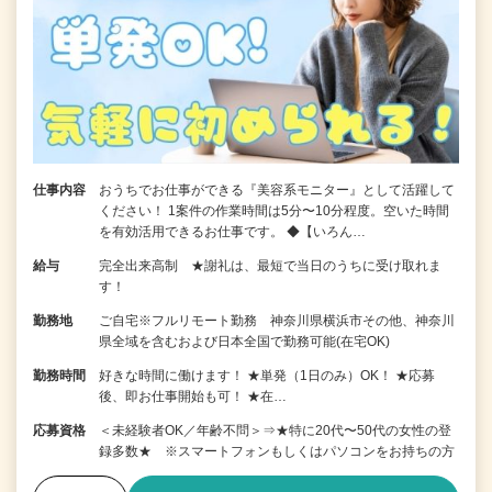
仕事内容
おうちでお仕事ができる『美容系モニター』として活躍して
ください！ 1案件の作業時間は5分〜10分程度。空いた時間
を有効活用できるお仕事です。 ◆【いろん…
給与
完全出来高制 ★謝礼は、最短で当日のうちに受け取れま
す！
勤務地
ご自宅※フルリモート勤務 神奈川県横浜市その他、神奈川
県全域を含むおよび日本全国で勤務可能(在宅OK)
勤務時間
好きな時間に働けます！ ★単発（1日のみ）OK！ ★応募
後、即お仕事開始も可！ ★在…
応募資格
＜未経験者OK／年齢不問＞⇒★特に20代〜50代の女性の登
録多数★ ※スマートフォンもしくはパソコンをお持ちの方