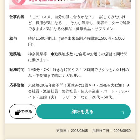
仕事内容
「このコスメ、自分の肌に合うかな？」「試してみたいけ
ど、費用が気になる…」 そんな気持ち、美容モニターで解決
できます♪ 気になる化粧品・健康食品・サプリメン…
給与
時給1,500円以上（完全出来高制／時間額1,500円～5,000
円）
勤務地
神奈川県等 ◆勤務地多数♪ご自宅やお近くの店舗で間時間
に働けます♪
勤務時間
1日5分～OK！好きな時間やスキマ時間でサクッと♪ ☆1日の
み～中長期まで幅広く大歓迎♪…
応募資格
未経験OK＆年齢不問！夏休みの1回きり・単発も大歓迎！ ★
会社員・派遣社員・契約社員・個人事業主・パート・アルバ
イト・主婦（夫）・フリーターなど、20代～50代…
詳細を見る
後で見る
更新日： 2026/08/05 掲載終了日： 2026/08/30