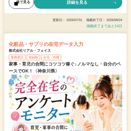
詳細を見る
後で見る
更新日： 2026/07/31 掲載終了日： 2026/08/24
掲載終了まであと14日
化粧品・サプリの在宅データ入力
株式会社リアル・フェイス
業務委託
登録制
在宅・内職
家事・育児の合間にコツコツ稼ぐ♪ノルマなし・自分のペ
ースでOK！〈神奈川県〉