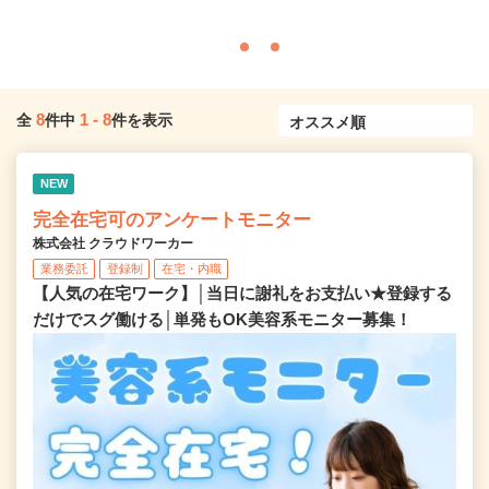
8
1
-
8
全
件中
件を表示
NEW
完全在宅可のアンケートモニター
株式会社 クラウドワーカー
業務委託
登録制
在宅・内職
【人気の在宅ワーク】│当日に謝礼をお支払い★登録する
だけでスグ働ける│単発もOK美容系モニター募集！