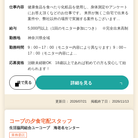
仕事内容
健康食品を食べたり化粧品を使用し、身体測定やアンケート
にお答え頂くなどのお仕事です。 来所が無くご自宅で出来る
案件や、弊社以外の場所で実施する案件もございます…
給与
5,000円以上（1回のモニター参加につき） ※完全出来高制
勤務地
神奈川県全域
勤務時間
9：00～17：00（モニター内容により異なります）9：00～
17：00（モニター内容によ…
応募資格
治験未経験OK 18歳以上であれば初めての方も安心して始
められます！
詳細を見る
後で見る
更新日： 2026/07/21 掲載終了日： 2026/11/13
コープの夕食宅配スタッフ
生活協同組合ユーコープ 海老名センター
業務委託