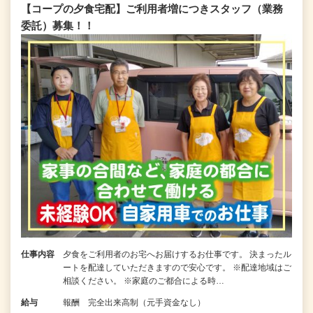
【コープの夕食宅配】ご利用者増につきスタッフ（業務
委託）募集！！
仕事内容
夕食をご利用者のお宅へお届けするお仕事です。 決まったル
ートを配達していただきますので安心です。 ※配達地域はご
相談ください。 ※家庭のご都合による時…
給与
報酬 完全出来高制（元手資金なし）