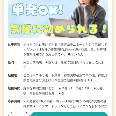
仕事内容
おうちでお仕事ができる『美容系モニター』として活躍して
ください！ 1案件の作業時間は5分〜10分程度。空いた時間
を有効活用できるお仕事です。 ◆【いろん…
給与
完全出来高制 ★謝礼は、最短で当日のうちに受け取れま
す！
勤務地
ご自宅※フルリモート勤務 神奈川県横浜市その他、神奈川
県全域を含むおよび日本全国で勤務可能(在宅OK)
勤務時間
好きな時間に働けます！ ★単発（1日のみ）OK！ ★応募
後、即お仕事開始も可！ ★在…
応募資格
＜未経験者OK／年齢不問＞⇒★特に20代〜50代の女性の登
録多数★ ※スマートフォンもしくはパソコンをお持ちの方