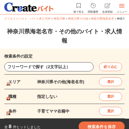
後で見る
閲覧履歴
会員登録
メニュー
クリエイトバイト・パート求人TOP
＞
神奈川県
＞
神奈川県その他
＞
神奈川県海老名市
＞
神奈川県
神奈川県海老名市・その他のバイト・求人情
報
検索条件の設定
絞り込む
エリア
神奈川県その他(海老名市)
選択
職種
指定しない
選択
条件
子育てママ在籍中
選択
8
検索条件を保存
全
件ヒットしました