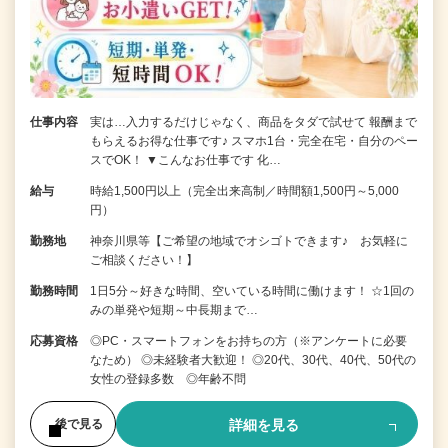
仕事内容
実は…入力するだけじゃなく、商品をタダで試せて 報酬まで
もらえるお得な仕事です♪ スマホ1台・完全在宅・自分のペー
スでOK！ ▼こんなお仕事です 化…
給与
時給1,500円以上（完全出来高制／時間額1,500円～5,000
円）
勤務地
神奈川県等【ご希望の地域でオシゴトできます♪ お気軽に
ご相談ください！】
勤務時間
1日5分～好きな時間、空いている時間に働けます！ ☆1回の
みの単発や短期～中長期まで…
応募資格
◎PC・スマートフォンをお持ちの方（※アンケートに必要
なため） ◎未経験者大歓迎！ ◎20代、30代、40代、50代の
女性の登録多数 ◎年齢不問
詳細を見る
後で見る