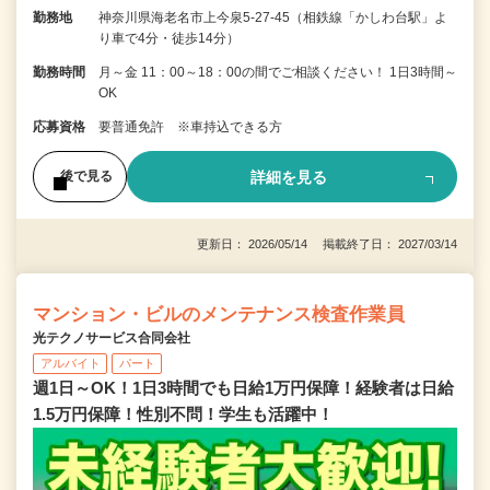
勤務地
神奈川県海老名市上今泉5-27-45（相鉄線「かしわ台駅」よ
り車で4分・徒歩14分）
勤務時間
月～金 11：00～18：00の間でご相談ください！ 1日3時間～
OK
応募資格
要普通免許 ※車持込できる方
詳細を見る
後で見る
更新日： 2026/05/14 掲載終了日： 2027/03/14
マンション・ビルのメンテナンス検査作業員
光テクノサービス合同会社
アルバイト
パート
週1日～OK！1日3時間でも日給1万円保障！経験者は日給
1.5万円保障！性別不問！学生も活躍中！