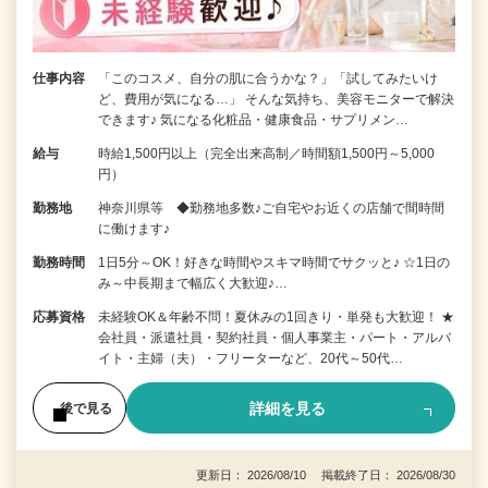
仕事内容
「このコスメ、自分の肌に合うかな？」「試してみたいけ
ど、費用が気になる…」 そんな気持ち、美容モニターで解決
できます♪ 気になる化粧品・健康食品・サプリメン…
給与
時給1,500円以上（完全出来高制／時間額1,500円～5,000
円）
勤務地
神奈川県等 ◆勤務地多数♪ご自宅やお近くの店舗で間時間
に働けます♪
勤務時間
1日5分～OK！好きな時間やスキマ時間でサクッと♪ ☆1日の
み～中長期まで幅広く大歓迎♪…
応募資格
未経験OK＆年齢不問！夏休みの1回きり・単発も大歓迎！ ★
会社員・派遣社員・契約社員・個人事業主・パート・アルバ
イト・主婦（夫）・フリーターなど、20代～50代…
詳細を見る
後で見る
更新日： 2026/08/10 掲載終了日： 2026/08/30