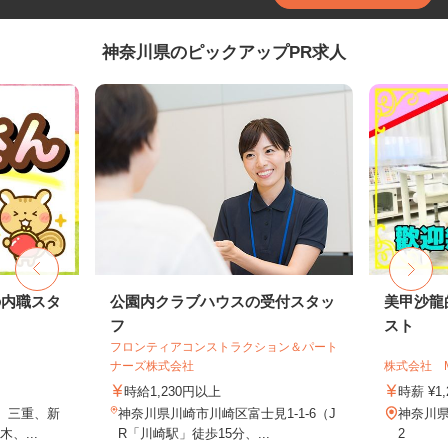
神奈川県のピックアップPR求人
の内職スタ
公園内クラブハウスの受付スタッ
美甲沙龍
フ
スト
フロンティアコンストラクション＆パート
ナーズ株式会社
株式会社 
時給1,230円以上
時薪 ¥1,
、三重、新
神奈川県川崎市川崎区富士見1-1-6（J
神奈川県
、...
R「川崎駅」徒歩15分、...
2