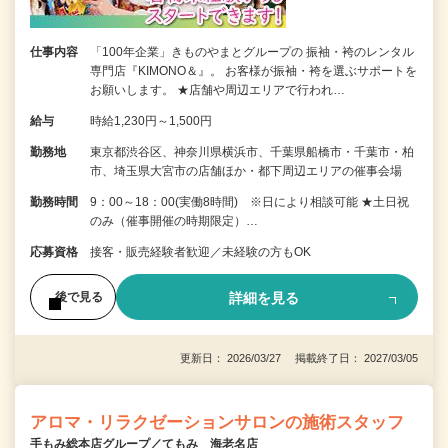
仕事内容
「100年企業」きものやまとグループの 振袖・袴のレンタル
専門店『KIMONO＆』。 お客様が振袖・袴を選ぶサポートを
お願いします。 ★店舗や周辺エリアで行われ…
給与
時給1,230円～1,500円
勤務地
東京都渋谷区、神奈川県横浜市、千葉県船橋市・千葉市・柏
市、埼玉県大宮市の店舗ほか・都下周辺エリアの催事会場
勤務時間
9：00～18：00(実働8時間) ※日により相談可能 ★土日祝
のみ（催事開催の時期限定）…
応募資格
接客・販売経験者歓迎／未経験の方もOK
詳細を見る
後で見る
更新日： 2026/03/27 掲載終了日： 2027/03/05
アロマ・リラクゼーションサロンの施術スタッフ
手もみ総本店グループ／てもみ 海老名店