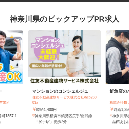
神奈川県のピックアップPR求人
ー
マンションのコンシェルジュ
鮮魚店
住友不動産建物サービス株式会社/hcp260
浜営業所
03a
株式会社
時給1,400円
時給1,
1857-1
神奈川県横浜市鶴見区尻手/南武線
神奈川県
...
「尻手駅」徒歩7分
品館あお