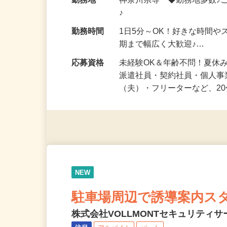
給与
時給1,500円以上（完全出来高
勤務地
神奈川県等 ◆勤務地多数♪
♪
勤務時間
1日5分～OK！好きな時間や
期まで幅広く大歓迎♪…
応募資格
未経験OK＆年齢不問！夏休
派遣社員・契約社員・個人
（夫）・フリーターなど、20
NEW
駐車場周辺で誘導案内ス