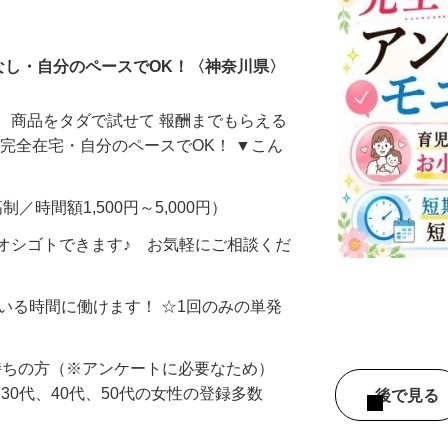
ータ入力
なし・自分のペースでOK！〈神奈川県〉
、商品をタダで試せて 報酬までもらえる
・完全在宅・自分のペースでOK！ ▼こん
制／時間額1,500円～5,000円）
オシゴトできます♪ お気軽にご相談くだ
ている時間に働けます！ ☆1回のみの単発
持ちの方（※アンケートに必要なため）
、30代、40代、50代の女性の登録多数
後で見