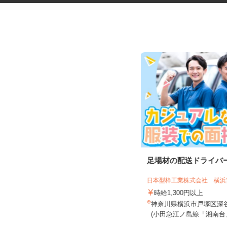
鮮魚店のパック詰めや陳列
足場材の配送ドライバ
株式会社旬 ／ さかなや旬 矢向駅前店
日本型枠工業株式会社 横
時給1,250円 日祝／時給1,350円
時給1,300円以上
神奈川県横浜市鶴見区矢向6-6-23 食
神奈川県横浜市戸塚区深谷町
品館あおば内（JR南武線...
(小田急江ノ島線「湘南台」