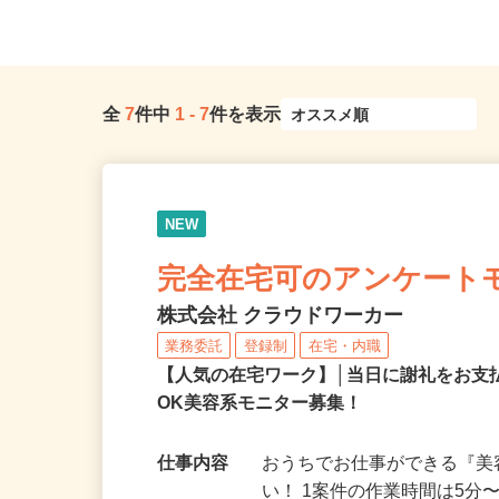
全
7
件中
1
-
7
件を表示
NEW
完全在宅可のアンケート
株式会社 クラウドワーカー
業務委託
登録制
在宅・内職
【人気の在宅ワーク】│当日に謝礼をお支
OK美容系モニター募集！
仕事内容
おうちでお仕事ができる『