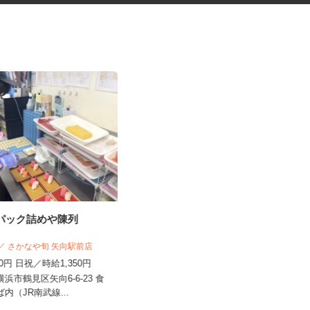
のパック詰めや陳列
足場材の配送ドライバー
旬 ／ さかなや旬 矢向駅前店
日本型枠工業株式会社 横浜営業所
250円 日祝／時給1,350円
時給1,300円以上
横浜市鶴見区矢向6-6-23 食
神奈川県横浜市戸塚区深谷町1857-1
ば内（JR南武線...
(小田急江ノ島線「湘南台」...