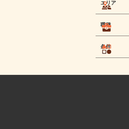
エリア
職種
条件