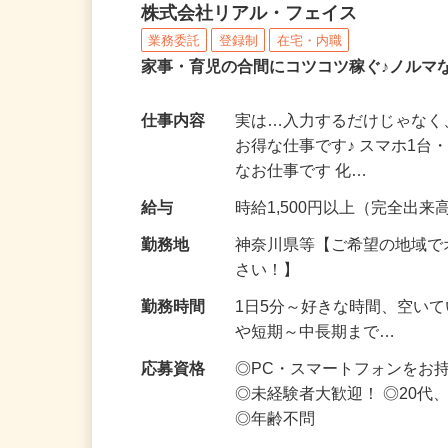
化粧品・サプリの在宅デ
株式会社リアル・フェイス
業務委託
登録制
在宅・内職
家事・育児の合間にコツコツ稼ぐ♪ノルマ
仕事内容
実は…入力するだけじゃなく
お得な仕事です♪ スマホ1台
なお仕事です 化…
給与
時給1,500円以上（完全出来高
勤務地
神奈川県等【ご希望の地域で
さい！】
勤務時間
1日5分～好きな時間、空い
や短期～中長期まで…
応募資格
◎PC・スマートフォンをお
◎未経験者大歓迎！ ◎20代