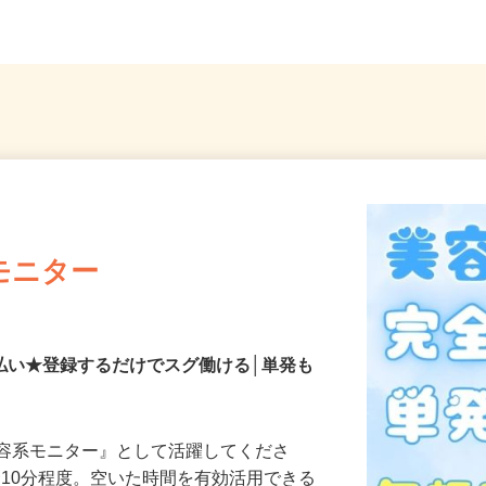
モニター
払い★登録するだけでスグ働ける│単発も
美容系モニター』として活躍してくださ