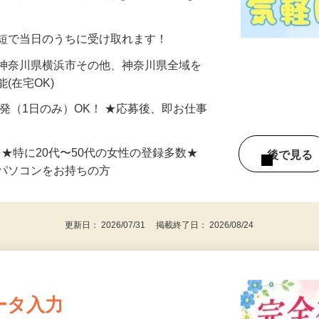
分〜10分程度。空いた時間を有効活用できる
最短で当日のうちに受け取れます！
 神奈川県横浜市その他、神奈川県全域を
(在宅OK)
単発（1日のみ）OK！ ★応募後、即お仕事
⇒★特に20代〜50代の女性の登録多数★
後で見
パソコンをお持ちの方
更新日： 2026/07/31 掲載終了日： 2026/08/24