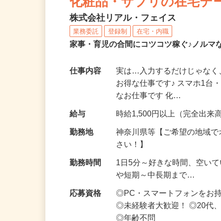
化粧品・サプリの在宅デ
株式会社リアル・フェイス
業務委託
登録制
在宅・内職
家事・育児の合間にコツコツ稼ぐ♪ノルマ
仕事内容
実は…入力するだけじゃなく
お得な仕事です♪ スマホ1台
なお仕事です 化…
給与
時給1,500円以上（完全出来高
勤務地
神奈川県等【ご希望の地域で
さい！】
勤務時間
1日5分～好きな時間、空い
や短期～中長期まで…
応募資格
◎PC・スマートフォンをお