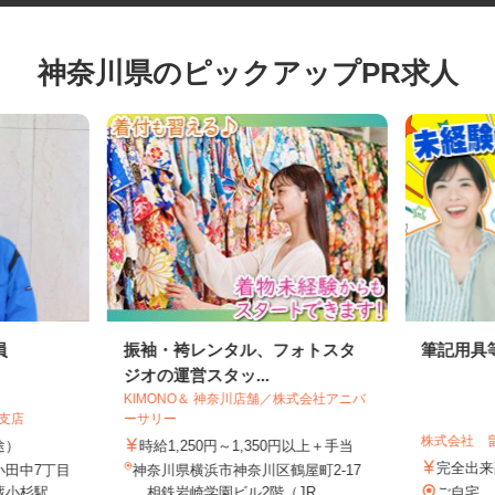
神奈川県のピックアップPR求人
員
振袖・袴レンタル、フォトスタ
筆記用
ジオの運営スタッ...
KIMONO＆ 神奈川店舗／株式会社アニバ
京支店
ーサリー
株式会社
別途）
時給1,250円～1,350円以上＋手当
完全
小田中7丁目
神奈川県横浜市神奈川区鶴屋町2-17