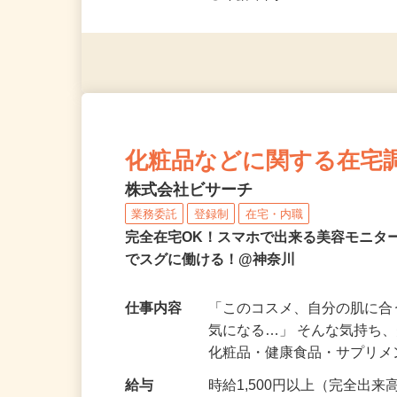
◎未経験者大歓迎！ ◎20代
◎年齢不問
化粧品などに関する在宅
株式会社ビサーチ
業務委託
登録制
在宅・内職
完全在宅OK！スマホで出来る美容モニタ
でスグに働ける！@神奈川
仕事内容
「このコスメ、自分の肌に
気になる…」 そんな気持ち
化粧品・健康食品・サプリ