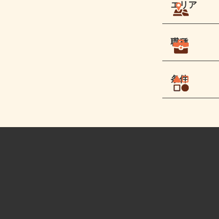
エリア
職種
条件