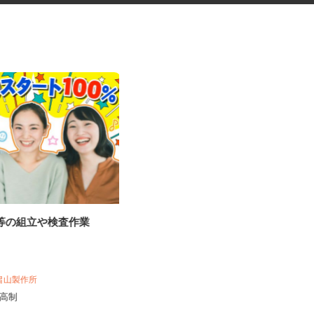
具等の組立や検査作業
マンションの通勤管理員
近鉄住宅管理株式会社 東京支店
 畠山製作所
時給1,300円（交通費別途）
出来高制
神奈川県川崎市中原区上小田中7丁目