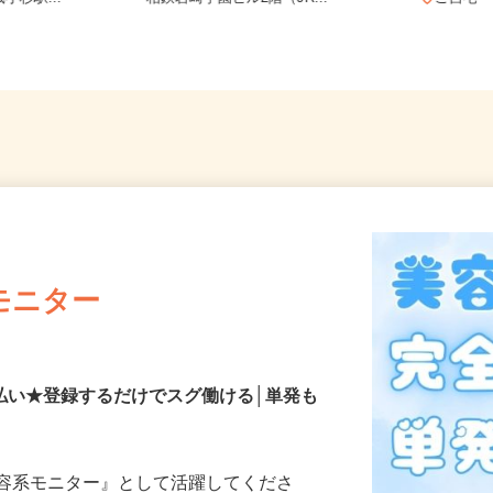
小杉駅...
相鉄岩崎学園ビル2階（JR...
ご自
モニター
払い★登録するだけでスグ働ける│単発も