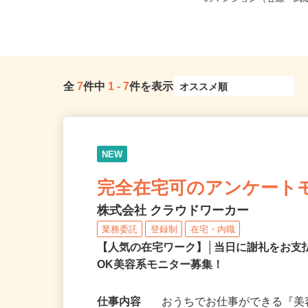
ご自宅
のマンション（各線「武蔵
全
7
件中
1
-
7
件を表示
NEW
完全在宅可のアンケート
株式会社 クラウドワーカー
業務委託
登録制
在宅・内職
【人気の在宅ワーク】│当日に謝礼をお支
OK美容系モニター募集！