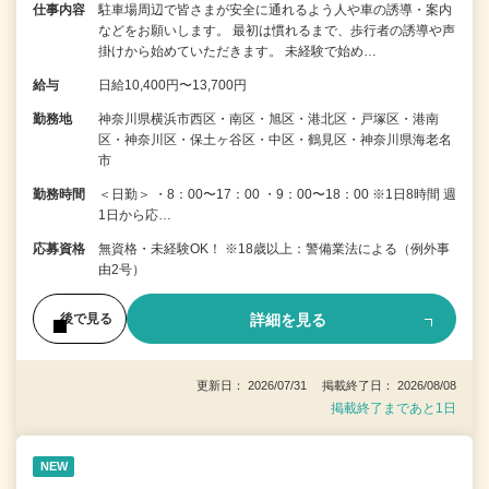
仕事内容
駐車場周辺で皆さまが安全に通れるよう人や車の誘導・案内
などをお願いします。 最初は慣れるまで、歩行者の誘導や声
掛けから始めていただきます。 未経験で始め…
給与
日給10,400円〜13,700円
勤務地
神奈川県横浜市西区・南区・旭区・港北区・戸塚区・港南
区・神奈川区・保土ヶ谷区・中区・鶴見区・神奈川県海老名
市
勤務時間
＜日勤＞ ・8：00〜17：00 ・9：00〜18：00 ※1日8時間 週
1日から応…
応募資格
無資格・未経験OK！ ※18歳以上：警備業法による（例外事
由2号）
詳細を見る
後で見る
更新日： 2026/07/31 掲載終了日： 2026/08/08
掲載終了まであと1日
NEW