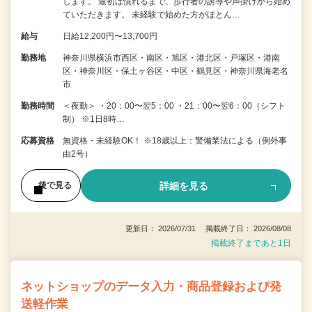
します。 最初は慣れるまで、歩行者の誘導や声掛けから始め
ていただきます。 未経験で始めた方がほとん…
給与
日給12,200円〜13,700円
勤務地
神奈川県横浜市西区・南区・旭区・港北区・戸塚区・港南
区・神奈川区・保土ヶ谷区・中区・鶴見区・神奈川県海老名
市
勤務時間
＜夜勤＞ ・20：00〜翌5：00 ・21：00〜翌6：00（シフト
制） ※1日8時…
応募資格
無資格・未経験OK！ ※18歳以上：警備業法による（例外事
由2号）
詳細を見る
後で見る
更新日： 2026/07/31 掲載終了日： 2026/08/08
掲載終了まであと1日
ネットショップのデータ入力・商品登録および発
送軽作業