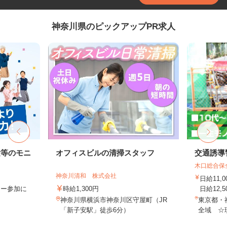
神奈川県のピックアップPR求人
験等のモニ
オフィスビルの清掃スタッフ
交通誘導
木口総合保
神奈川清和 株式会社
日給11,
ター参加に
時給1,300円
日給12,5
神奈川県横浜市神奈川区守屋町（JR
東京都・
「新子安駅」徒歩6分）
全域 ☆