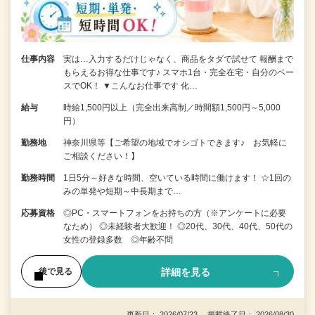
仕事内容
実は…入力するだけじゃなく、商品をタダで試せて 報酬まで
もらえるお得な仕事です♪ スマホ1台・完全在宅・自分のペー
スでOK！ ▼こんなお仕事です 化…
給与
時給1,500円以上（完全出来高制／時間額1,500円～5,000
円）
勤務地
神奈川県等【ご希望の地域でオシゴトできます♪ お気軽に
ご相談ください！】
勤務時間
1日5分～好きな時間、空いている時間に働けます！ ☆1回の
みの単発や短期～中長期まで…
応募資格
◎PC・スマートフォンをお持ちの方（※アンケートに必要
なため） ◎未経験者大歓迎！ ◎20代、30代、40代、50代の
女性の登録多数 ◎年齢不問
詳細を見る
後で見る
更新日： 2026/07/23 掲載終了日： 2026/08/30