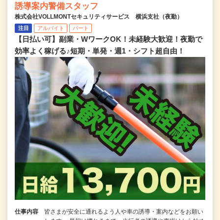
誘導案内警備スタッフ
株式会社VOLLMONTセキュリティサービス 横浜支社（夜勤）
注目
アルバイト
パート
【日払い可】副業・WワークOK！未経験大歓迎！夜勤で
効率よく稼げる♪短期・単発・週1・シフト超自由！
仕事内容
皆さまが安全に通れるよう人や車の誘導・案内などをお願い