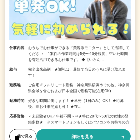
仕事内容
おうちでお仕事ができる『美容系モニター』として活躍して
ください！ 1案件の作業時間は5分〜10分程度。空いた時間
を有効活用できるお仕事です。 ◆【いろん…
給与
完全出来高制 ★謝礼は、最短で当日のうちに受け取れま
す！
勤務地
ご自宅※フルリモート勤務 神奈川県横浜市その他、神奈川
県全域を含むおよび日本全国で勤務可能(在宅OK)
勤務時間
好きな時間に働けます！ ★単発（1日のみ）OK！ ★応募
後、即お仕事開始も可！ ★在…
応募資格
＜未経験者OK／年齢不問＞⇒★特に20代〜50代の女性の登
録多数★ ※スマートフォンもしくはパソコンをお持ちの方
詳細を見る
後で見る