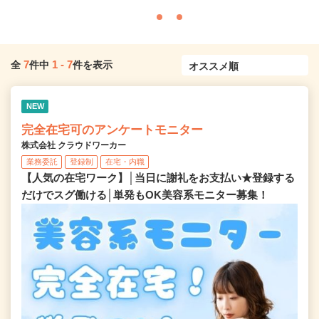
7
1
-
7
全
件中
件を表示
NEW
完全在宅可のアンケートモニター
株式会社 クラウドワーカー
業務委託
登録制
在宅・内職
【人気の在宅ワーク】│当日に謝礼をお支払い★登録する
だけでスグ働ける│単発もOK美容系モニター募集！