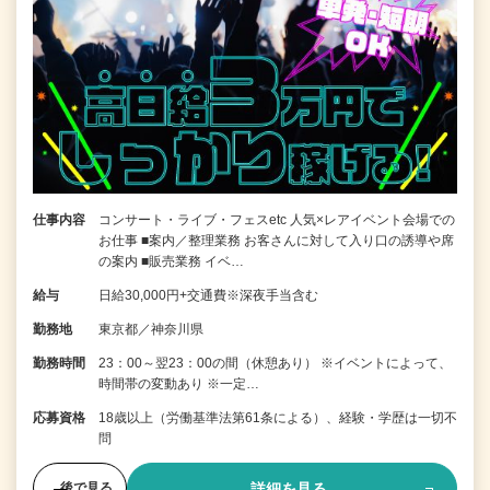
仕事内容
コンサート・ライブ・フェスetc 人気×レアイベント会場での
お仕事 ■案内／整理業務 お客さんに対して入り口の誘導や席
の案内 ■販売業務 イベ…
給与
日給30,000円+交通費※深夜手当含む
勤務地
東京都／神奈川県
勤務時間
23：00～翌23：00の間（休憩あり） ※イベントによって、
時間帯の変動あり ※一定…
応募資格
18歳以上（労働基準法第61条による）、経験・学歴は一切不
問
詳細を見る
後で見る