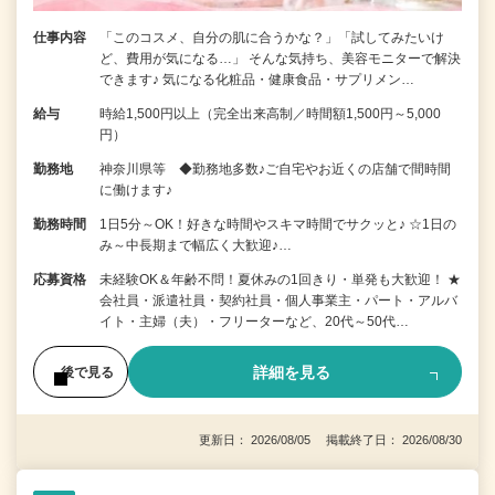
仕事内容
「このコスメ、自分の肌に合うかな？」「試してみたいけ
ど、費用が気になる…」 そんな気持ち、美容モニターで解決
できます♪ 気になる化粧品・健康食品・サプリメン…
給与
時給1,500円以上（完全出来高制／時間額1,500円～5,000
円）
勤務地
神奈川県等 ◆勤務地多数♪ご自宅やお近くの店舗で間時間
に働けます♪
勤務時間
1日5分～OK！好きな時間やスキマ時間でサクッと♪ ☆1日の
み～中長期まで幅広く大歓迎♪…
応募資格
未経験OK＆年齢不問！夏休みの1回きり・単発も大歓迎！ ★
会社員・派遣社員・契約社員・個人事業主・パート・アルバ
イト・主婦（夫）・フリーターなど、20代～50代…
詳細を見る
後で見る
更新日： 2026/08/05 掲載終了日： 2026/08/30