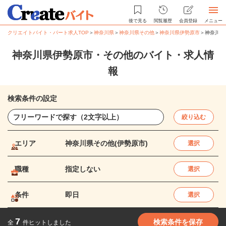
後で見る
閲覧履歴
会員登録
メニュー
クリエイトバイト・パート求人TOP
＞
神奈川県
＞
神奈川県その他
＞
神奈川県伊勢原市
＞
神奈川県
神奈川県伊勢原市・その他のバイト・求人情
報
検索条件の設定
絞り込む
エリア
神奈川県その他(伊勢原市)
選択
職種
指定しない
選択
条件
即日
選択
7
検索条件を保存
全
件ヒットしました