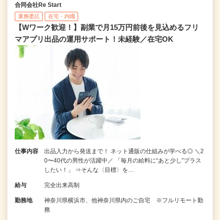
合同会社Re Start
業務委託
在宅・内職
【Wワーク歓迎！】副業で月15万円前後を見込めるフリ
マアプリ出品の運用サポート！未経験／在宅OK
仕事内容
出品入力から発送まで！ ネット通販の仕組みが学べる◎ ＼2
0〜40代の男性が活躍中／ 「毎月の給料に“あと少し”プラス
したい！」 ⇒そんな〈目標〉を…
給与
完全出来高制
勤務地
神奈川県横浜市、他神奈川県内のご自宅 ※フルリモート勤
務