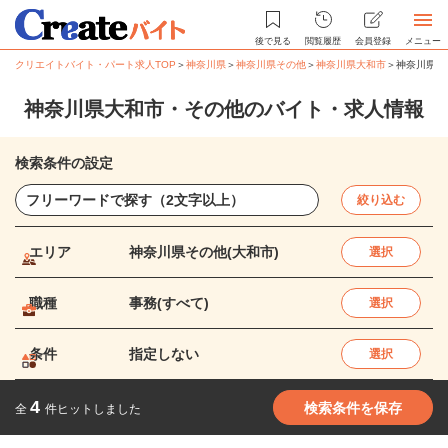
後で見る
閲覧履歴
会員登録
メニュー
クリエイトバイト・パート求人TOP
＞
神奈川県
＞
神奈川県その他
＞
神奈川県大和市
＞
神奈川県大
神奈川県大和市・その他のバイト・求人情報
検索条件の設定
絞り込む
エリア
神奈川県その他(大和市)
選択
職種
事務(すべて)
選択
条件
指定しない
選択
4
検索条件を保存
全
件ヒットしました