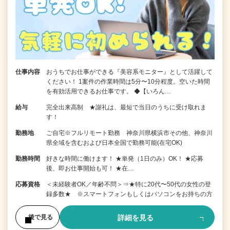
仕事内容
おうちでお仕事ができる『美容系モニター』として活躍して
ください！ 1案件の作業時間は5分〜10分程度。空いた時間
を有効活用できるお仕事です。 ◆【いろん…
給与
完全出来高制 ★謝礼は、最短で当日のうちに受け取れま
す！
勤務地
ご自宅※フルリモート勤務 神奈川県横浜市その他、神奈川
県全域を含むおよび日本全国で勤務可能(在宅OK)
勤務時間
好きな時間に働けます！ ★単発（1日のみ）OK！ ★応募
後、即お仕事開始も可！ ★在…
応募資格
＜未経験者OK／年齢不問＞⇒★特に20代〜50代の女性の登
録多数★ ※スマートフォンもしくはパソコンをお持ちの方
詳細を見る
後で見る