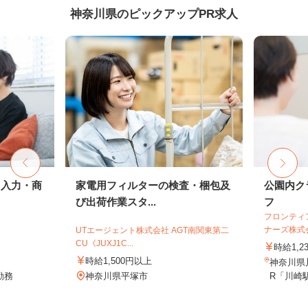
神奈川県のピックアップPR求人
タ入力・商
家電用フィルターの検査・梱包及
公園内ク
び出荷作業スタ...
フ
フロンティ
ナーズ株式
UTエージェント株式会社 AGT南関東第二
CU《JUXJ1C...
時給1,2
時給1,500円以上
神奈川県川
勤務
神奈川県平塚市
R「川崎駅