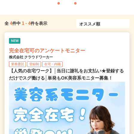
4
1
-
4
全
件中
件を表示
NEW
完全在宅可のアンケートモニター
株式会社 クラウドワーカー
業務委託
登録制
在宅・内職
【人気の在宅ワーク】│当日に謝礼をお支払い★登録する
だけでスグ働ける│単発もOK美容系モニター募集！