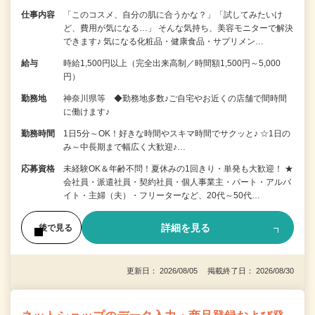
仕事内容
「このコスメ、自分の肌に合うかな？」「試してみたいけ
ど、費用が気になる…」 そんな気持ち、美容モニターで解決
できます♪ 気になる化粧品・健康食品・サプリメン…
給与
時給1,500円以上（完全出来高制／時間額1,500円～5,000
円）
勤務地
神奈川県等 ◆勤務地多数♪ご自宅やお近くの店舗で間時間
に働けます♪
勤務時間
1日5分～OK！好きな時間やスキマ時間でサクッと♪ ☆1日の
み～中長期まで幅広く大歓迎♪…
応募資格
未経験OK＆年齢不問！夏休みの1回きり・単発も大歓迎！ ★
会社員・派遣社員・契約社員・個人事業主・パート・アルバ
イト・主婦（夫）・フリーターなど、20代～50代…
詳細を見る
後で見る
更新日： 2026/08/05 掲載終了日： 2026/08/30