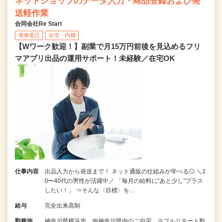
ネットショップのデータ入力・商品登録および発
送軽作業
合同会社Re Start
業務委託
在宅・内職
【Wワーク歓迎！】副業で月15万円前後を見込めるフリ
マアプリ出品の運用サポート！未経験／在宅OK
仕事内容
出品入力から発送まで！ ネット通販の仕組みが学べる◎ ＼2
0〜40代の男性が活躍中／ 「毎月の給料に“あと少し”プラス
したい！」 ⇒そんな〈目標〉を…
給与
完全出来高制
勤務地
神奈川県横浜市、他神奈川県内のご自宅 ※フルリモート勤