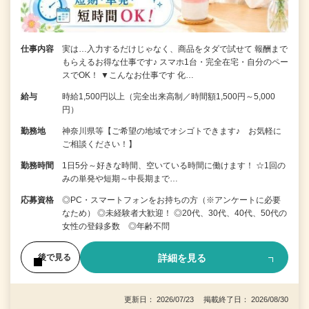
仕事内容
実は…入力するだけじゃなく、商品をタダで試せて 報酬まで
もらえるお得な仕事です♪ スマホ1台・完全在宅・自分のペー
スでOK！ ▼こんなお仕事です 化…
給与
時給1,500円以上（完全出来高制／時間額1,500円～5,000
円）
勤務地
神奈川県等【ご希望の地域でオシゴトできます♪ お気軽に
ご相談ください！】
勤務時間
1日5分～好きな時間、空いている時間に働けます！ ☆1回の
みの単発や短期～中長期まで…
応募資格
◎PC・スマートフォンをお持ちの方（※アンケートに必要
なため） ◎未経験者大歓迎！ ◎20代、30代、40代、50代の
女性の登録多数 ◎年齢不問
詳細を見る
後で見る
更新日： 2026/07/23 掲載終了日： 2026/08/30