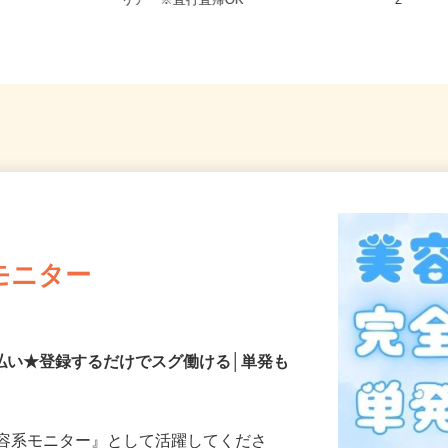
1-2-1 グ
神奈川県川崎市・横浜市及び近郊エ
神奈川
F
リア ※直行直帰OK
2
モニター
払い★登録するだけでスグ働ける│単発も