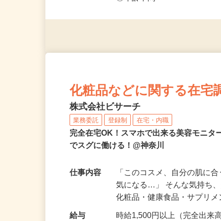
◎未経験者大歓迎！ ◎20代
◎年齢不問
化粧品などに関する在宅
株式会社ビサーチ
業務委託
登録制
在宅・内職
完全在宅OK！スマホで出来る美容モニタ
でスグに働ける！@神奈川
仕事内容
「このコスメ、自分の肌に
気になる…」 そんな気持ち