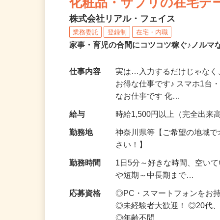
化粧品・サプリの在宅デ
株式会社リアル・フェイス
業務委託
登録制
在宅・内職
家事・育児の合間にコツコツ稼ぐ♪ノルマ
仕事内容
実は…入力するだけじゃなく
お得な仕事です♪ スマホ1台
なお仕事です 化…
給与
時給1,500円以上（完全出来高
勤務地
神奈川県等【ご希望の地域で
さい！】
勤務時間
1日5分～好きな時間、空い
や短期～中長期まで…
応募資格
◎PC・スマートフォンをお