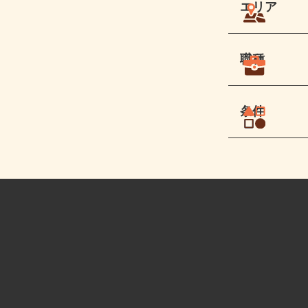
エリア
職種
条件