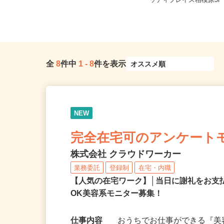
神奈川県相模原市中央区千代田1-3-1
神奈川県相模原市中央区中央
2
ッディプレイス相模原3
全
8
件中
1
-
8
件を表示
NEW
完全在宅可のアンケート
株式会社 クラウドワーカー
業務委託
登録制
在宅・内職
【人気の在宅ワーク】│当日に謝礼をお支
OK美容系モニター募集！