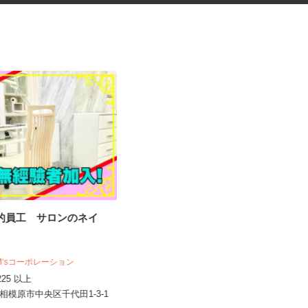
龍的員工 サロンのネイ
ゲームセンターの商品管理スタ
ッフ
おたちゅう 相模原店
 M‘sコーポレーション
時給1,225円以上 ※土日祝日は通
1,225 以上
時給＋30円～UP