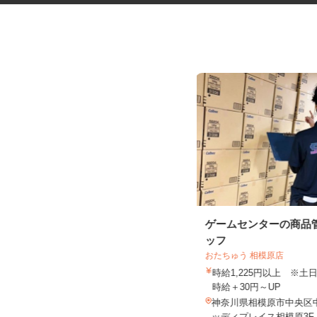
美甲沙龍的員工 サロンのネイ
ゲームセンターの商品
リスト
ッフ
おたちゅう 相模原店
株式会社 M‘sコーポレーション
時給1,225円以上 ※
時薪 ¥1,225 以上
時給＋30円～UP