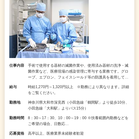
仕事内容
手術で使用する器材の滅菌作業や、使用済み器材の洗浄・滅
菌作業など、医療現場の感染管理に寄与する業務です。グロ
ーブ、エプロン、フェイスシールド等の防護具を着用して…
給与
時給1,270円～1,320円以上 ※勤務により異なります。詳細
をご覧ください。
勤務地
神奈川県大和市深見西（小田急線「鶴間駅」より徒歩10分、
小田急線「大和駅」よりバス15分）
勤務時間
8：30～17：30、10：00～19：00 ※扶養範囲内勤務などを
ご希望の場合、日数応…
応募資格
高卒以上、医療業界未経験者歓迎