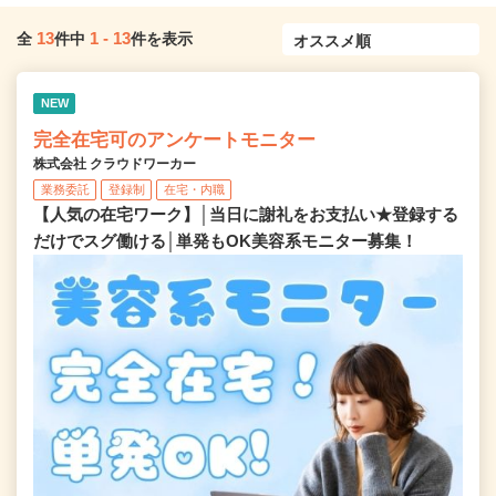
13
1
-
13
全
件中
件を表示
NEW
完全在宅可のアンケートモニター
株式会社 クラウドワーカー
業務委託
登録制
在宅・内職
【人気の在宅ワーク】│当日に謝礼をお支払い★登録する
だけでスグ働ける│単発もOK美容系モニター募集！