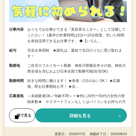
仕事内容
おうちでお仕事ができる『美容系モニター』として活躍して
ください！ 1案件の作業時間は5分〜10分程度。空いた時間
を有効活用できるお仕事です。 ◆【いろん…
給与
完全出来高制 ★謝礼は、最短で当日のうちに受け取れま
す！
勤務地
ご自宅※フルリモート勤務 神奈川県横浜市その他、神奈川
県全域を含むおよび日本全国で勤務可能(在宅OK)
勤務時間
好きな時間に働けます！ ★単発（1日のみ）OK！ ★応募
後、即お仕事開始も可！ ★在…
応募資格
＜未経験者OK／年齢不問＞⇒★特に20代〜50代の女性の登
録多数★ ※スマートフォンもしくはパソコンをお持ちの方
詳細を見る
後で見る
更新日： 2026/07/31 掲載終了日： 2026/08/24