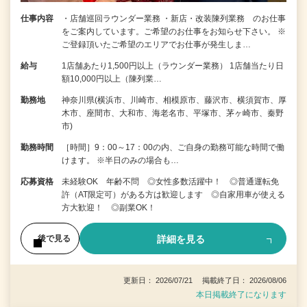
仕事内容
・店舗巡回ラウンダー業務 ・新店・改装陳列業務 のお仕事
をご案内しています。ご希望のお仕事をお知らせ下さい。 ※
ご登録頂いたご希望のエリアでお仕事が発生しま…
給与
1店舗あたり1,500円以上（ラウンダー業務） 1店舗当たり日
額10,000円以上（陳列業…
勤務地
神奈川県(横浜市、川崎市、相模原市、藤沢市、横須賀市、厚
木市、座間市、大和市、海老名市、平塚市、茅ヶ崎市、秦野
市)
勤務時間
［時間］9：00～17：00の内、ご自身の勤務可能な時間で働
けます。 ※半日のみの場合も…
応募資格
未経験OK 年齢不問 ◎女性多数活躍中！ ◎普通運転免
許（AT限定可）がある方は歓迎します ◎自家用車が使える
方大歓迎！ ◎副業OK！
詳細を見る
後で見る
更新日： 2026/07/21 掲載終了日： 2026/08/06
本日掲載終了になります