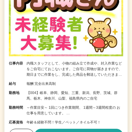
仕事内容
内職スタッフとして、小物の組み立て作成や、封入作業など
をご自宅にておこないます。ご自宅に荷物が届きますので、
期日までに作業をし、完成した商品を郵送していただきま…
給与
報酬 完全出来高制
勤務地
【004】岐阜、静岡、愛知、三重、新潟、長野、茨城、群
馬、栃木、神奈川、山梨、福島県内のご自宅
勤務時間
～作業目安～ 1回につき作業期間、 1週間～3週間程度の お
仕事を用意しています。 …
応募資格
年齢＆経験不問！学生／ペット／ネイル不可！