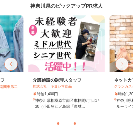
神奈川県のピックアップPR求人
ッフ
介護施設の調理スタッフ
ネットカ
株式会社 キヨシマ食品
グランカス
T南関東第二
時給1,400円
時給1,3
神奈川県相模原市南区東林間6丁目17-
神奈川県
30（小田急江ノ島線「東林...
ルーライ