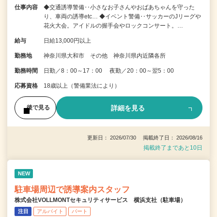
仕事内容
◆交通誘導警備‥小さなお子さんやおばあちゃんを守った
り、車両の誘導etc… ◆イベント警備‥サッカーのJリーグや
花火大会。アイドルの握手会やロックコンサート。…
給与
日給13,000円以上
勤務地
神奈川県大和市 その他 神奈川県内近隣各所
勤務時間
日勤／8：00～17：00 夜勤／20：00～翌5：00
応募資格
18歳以上（警備業法により）
詳細を見る
後で見る
更新日： 2026/07/30 掲載終了日： 2026/08/16
掲載終了まであと10日
NEW
駐車場周辺で誘導案内スタッフ
株式会社VOLLMONTセキュリティサービス 横浜支社（駐車場）
注目
アルバイト
パート