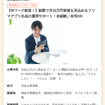
業務委託
在宅・内職
【Wワーク歓迎！】副業で月15万円前後を見込めるフリ
マアプリ出品の運用サポート！未経験／在宅OK
仕事内容
出品入力から発送まで！ ネット通販の仕組みが学べる◎ ＼2
0〜40代の男性が活躍中／ 「毎月の給料に“あと少し”プラス
したい！」 ⇒そんな〈目標〉を…
給与
完全出来高制
勤務地
神奈川県横浜市、他神奈川県内のご自宅 ※フルリモート勤
務
勤務時間
リモートワークのため、完全自由シフトです！ 詳細はお問い