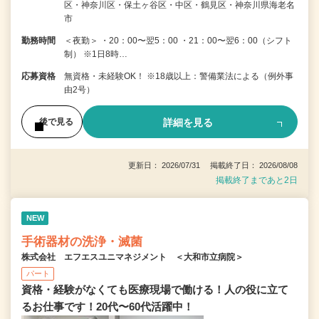
区・神奈川区・保土ヶ谷区・中区・鶴見区・神奈川県海老名
市
勤務時間
＜夜勤＞ ・20：00〜翌5：00 ・21：00〜翌6：00（シフト
制） ※1日8時…
応募資格
無資格・未経験OK！ ※18歳以上：警備業法による（例外事
由2号）
詳細を見る
後で見る
更新日： 2026/07/31 掲載終了日： 2026/08/08
掲載終了まであと2日
NEW
手術器材の洗浄・滅菌
株式会社 エフエスユニマネジメント ＜大和市立病院＞
パート
資格・経験がなくても医療現場で働ける！人の役に立て
るお仕事です！20代〜60代活躍中！