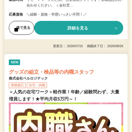
合わせください。 ＜会社営…
応募資格
＼経験・資格・学歴いっさい不問！／
詳細を見る
後で見る
更新日： 2026/07/15 掲載終了日： 2026/08/26
NEW
グッズの組立・検品等の内職スタッフ
株式会社ベルロジテック
業務委託
在宅・内職
＜人気の在宅ワーク＞軽作業！年齢／経験問わず、大量
増員します！★平均月収5万円～！