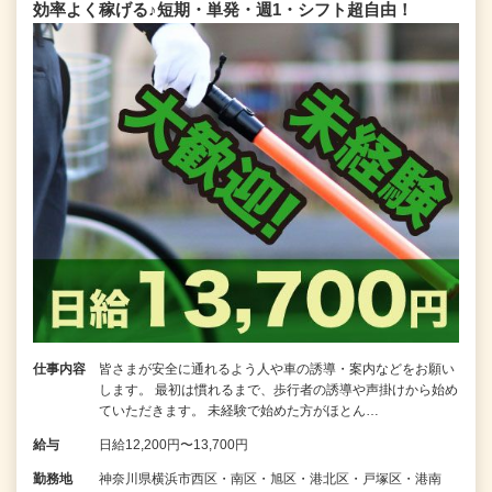
効率よく稼げる♪短期・単発・週1・シフト超自由！
仕事内容
皆さまが安全に通れるよう人や車の誘導・案内などをお願い
します。 最初は慣れるまで、歩行者の誘導や声掛けから始め
ていただきます。 未経験で始めた方がほとん…
給与
日給12,200円〜13,700円
勤務地
神奈川県横浜市西区・南区・旭区・港北区・戸塚区・港南