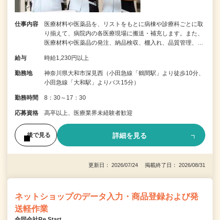
仕事内容
医療材料や医薬品を、リストをもとに病棟や診療科ごとに取
り揃えて、病院内の各医療現場に搬送・補充します。また、
医療材料や医薬品の発注、納品検収、棚入れ、品質管理、…
給与
時給1,230円以上
勤務地
神奈川県大和市深見西（小田急線「鶴間駅」より徒歩10分、
小田急線「大和駅」よりバス15分）
勤務時間
8：30～17：30
応募資格
高卒以上、医療業界未経験者歓迎
詳細を見る
後で見る
更新日： 2026/07/24 掲載終了日： 2026/08/31
ネットショップのデータ入力・商品登録および発
送軽作業
合同会社Re Start