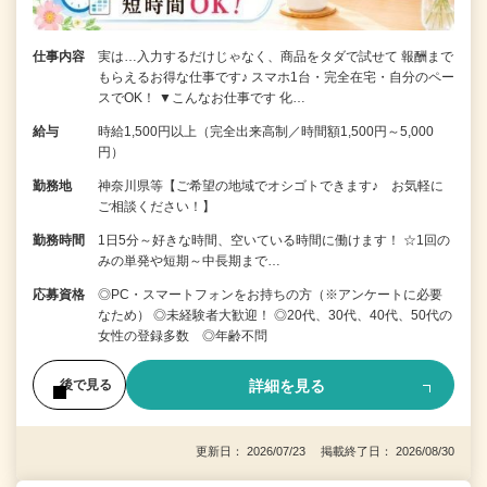
仕事内容
実は…入力するだけじゃなく、商品をタダで試せて 報酬まで
もらえるお得な仕事です♪ スマホ1台・完全在宅・自分のペー
スでOK！ ▼こんなお仕事です 化…
給与
時給1,500円以上（完全出来高制／時間額1,500円～5,000
円）
勤務地
神奈川県等【ご希望の地域でオシゴトできます♪ お気軽に
ご相談ください！】
勤務時間
1日5分～好きな時間、空いている時間に働けます！ ☆1回の
みの単発や短期～中長期まで…
応募資格
◎PC・スマートフォンをお持ちの方（※アンケートに必要
なため） ◎未経験者大歓迎！ ◎20代、30代、40代、50代の
女性の登録多数 ◎年齢不問
詳細を見る
後で見る
更新日： 2026/07/23 掲載終了日： 2026/08/30