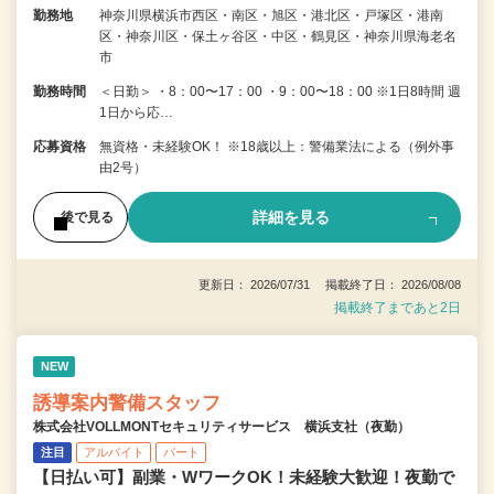
勤務地
神奈川県横浜市西区・南区・旭区・港北区・戸塚区・港南
区・神奈川区・保土ヶ谷区・中区・鶴見区・神奈川県海老名
市
勤務時間
＜日勤＞ ・8：00〜17：00 ・9：00〜18：00 ※1日8時間 週
1日から応…
応募資格
無資格・未経験OK！ ※18歳以上：警備業法による（例外事
由2号）
詳細を見る
後で見る
更新日： 2026/07/31 掲載終了日： 2026/08/08
掲載終了まであと2日
NEW
誘導案内警備スタッフ
株式会社VOLLMONTセキュリティサービス 横浜支社（夜勤）
注目
アルバイト
パート
【日払い可】副業・WワークOK！未経験大歓迎！夜勤で