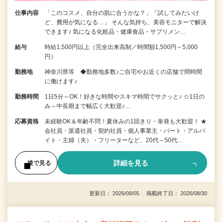
仕事内容
「このコスメ、自分の肌に合うかな？」「試してみたいけ
ど、費用が気になる…」 そんな気持ち、美容モニターで解決
できます♪ 気になる化粧品・健康食品・サプリメン…
給与
時給1,500円以上（完全出来高制／時間額1,500円～5,000
円）
勤務地
神奈川県等 ◆勤務地多数♪ご自宅やお近くの店舗で間時間
に働けます♪
勤務時間
1日5分～OK！好きな時間やスキマ時間でサクッと♪ ☆1日の
み～中長期まで幅広く大歓迎♪…
応募資格
未経験OK＆年齢不問！夏休みの1回きり・単発も大歓迎！ ★
会社員・派遣社員・契約社員・個人事業主・パート・アルバ
イト・主婦（夫）・フリーターなど、20代～50代…
詳細を見る
後で見る
更新日： 2026/08/05 掲載終了日： 2026/08/30