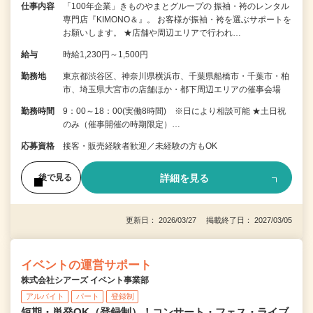
仕事内容
「100年企業」きものやまとグループの 振袖・袴のレンタル
専門店『KIMONO＆』。 お客様が振袖・袴を選ぶサポートを
お願いします。 ★店舗や周辺エリアで行われ…
給与
時給1,230円～1,500円
勤務地
東京都渋谷区、神奈川県横浜市、千葉県船橋市・千葉市・柏
市、埼玉県大宮市の店舗ほか・都下周辺エリアの催事会場
勤務時間
9：00～18：00(実働8時間) ※日により相談可能 ★土日祝
のみ（催事開催の時期限定）…
応募資格
接客・販売経験者歓迎／未経験の方もOK
詳細を見る
後で見る
更新日： 2026/03/27 掲載終了日： 2027/03/05
イベントの運営サポート
株式会社シアーズ イベント事業部
アルバイト
パート
登録制
短期・単発OK（登録制）！コンサート・フェス・ライブ