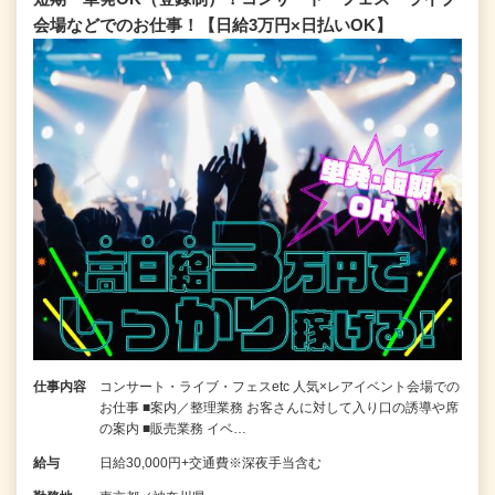
会場などでのお仕事！【日給3万円×日払いOK】
仕事内容
コンサート・ライブ・フェスetc 人気×レアイベント会場での
お仕事 ■案内／整理業務 お客さんに対して入り口の誘導や席
の案内 ■販売業務 イベ…
給与
日給30,000円+交通費※深夜手当含む