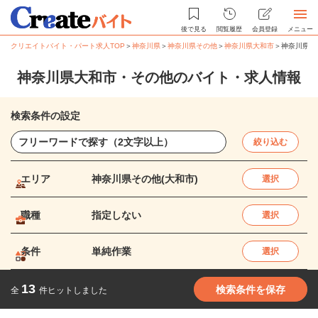
後で見る
閲覧履歴
会員登録
メニュー
クリエイトバイト・パート求人TOP
＞
神奈川県
＞
神奈川県その他
＞
神奈川県大和市
＞
神奈川県大
神奈川県大和市・その他のバイト・求人情報
検索条件の設定
絞り込む
エリア
神奈川県その他(大和市)
選択
職種
指定しない
選択
条件
単純作業
選択
13
検索条件を保存
全
件ヒットしました