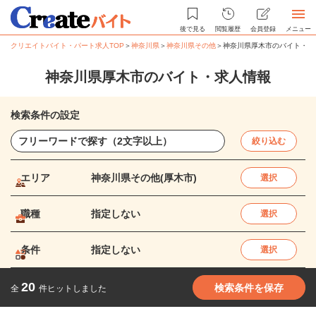
後で見る
閲覧履歴
会員登録
メニュー
クリエイトバイト・パート求人TOP
＞
神奈川県
＞
神奈川県その他
＞
神奈川県厚木市のバイト・パ
神奈川県厚木市のバイト・求人情報
検索条件の設定
絞り込む
エリア
神奈川県その他(厚木市)
選択
職種
指定しない
選択
条件
指定しない
選択
20
検索条件を保存
全
件ヒットしました