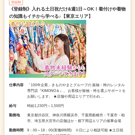
登録制
《登録制》入れる土日祝だけ&週1日～OK！着付けや着物
の知識もイチから学べる♪【東京エリア】
仕事内容
「100年企業」きものやまとグループの 振袖・袴のレンタル
専門店『KIMONO＆』。 お客様が振袖・袴を選ぶサポートを
お願いします。 ★店舗や周辺エリアで行われ…
給与
時給1,230円～1,500円
勤務地
東京都渋谷区、神奈川県横浜市、千葉県船橋市・千葉市・柏
市、埼玉県大宮市の店舗ほか・都下周辺エリアの催事会場
勤務時間
9：00～18：00(実働8時間) ※日により相談可能 ★土日祝