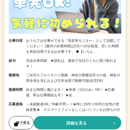
仕事内容
おうちでお仕事ができる『美容系モニター』として活躍して
ください！ 1案件の作業時間は5分〜10分程度。空いた時間
を有効活用できるお仕事です。 ◆【いろん…
給与
完全出来高制 ★謝礼は、最短で当日のうちに受け取れま
す！
勤務地
ご自宅※フルリモート勤務 神奈川県横浜市その他、神奈川
県全域を含むおよび日本全国で勤務可能(在宅OK)
勤務時間
好きな時間に働けます！ ★単発（1日のみ）OK！ ★応募
後、即お仕事開始も可！ ★在…
応募資格
＜未経験者OK／年齢不問＞⇒★特に20代〜50代の女性の登
録多数★ ※スマートフォンもしくはパソコンをお持ちの方
詳細を見る
後で見る