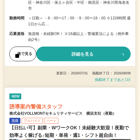
区・神奈川区・保土ヶ谷区・中区・鶴見区・神奈川県海老名
市
勤務時間
＜日勤＞ ・8：00〜17：00 ・9：00〜18：00 ※1日8時間 週
1日から応…
応募資格
無資格・未経験OK！ ※18歳以上：警備業法による（例外事
由2号）
詳細を見る
後で見る
更新日： 2026/07/31 掲載終了日： 2026/08/08
掲載終了まであと1日
NEW
誘導案内警備スタッフ
株式会社VOLLMONTセキュリティサービス 横浜支社（夜勤）
注目
アルバイト
パート
【日払い可】副業・WワークOK！未経験大歓迎！夜勤で
効率よく稼げる♪短期・単発・週1・シフト超自由！