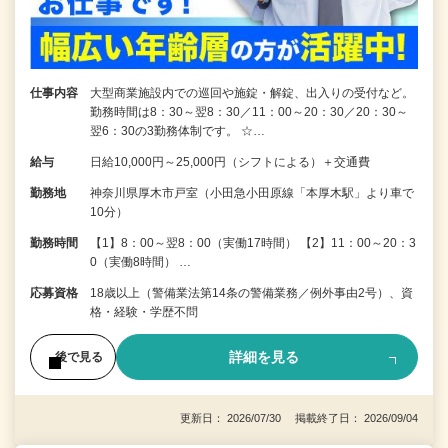
仕事内容
大型商業施設内での巡回や施錠・解錠、出入りの受付など。
勤務時間は8：30～翌8：30／11：00～20：30／20：30～
翌6：30の3勤務体制です。 ☆…
給与
日給10,000円～25,000円（シフトによる）＋交通費
勤務地
神奈川県厚木市戸室（小田急小田原線「本厚木駅」より車で
10分）
勤務時間
【1】8：00～翌8：00（実働17時間） 【2】11：00～20：3
0（実働8時間） …
応募資格
18歳以上（警備業法第14条の警備業務／例外事由2号）、資
格・経験・学歴不問
詳細を見る
後で見る
更新日： 2026/07/30 掲載終了日： 2026/09/04