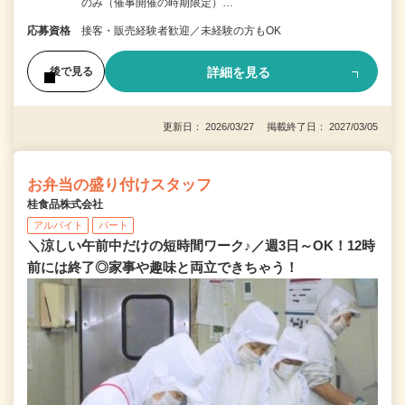
のみ（催事開催の時期限定）…
応募資格
接客・販売経験者歓迎／未経験の方もOK
詳細を見る
後で見る
更新日： 2026/03/27 掲載終了日： 2027/03/05
お弁当の盛り付けスタッフ
桂食品株式会社
アルバイト
パート
＼涼しい午前中だけの短時間ワーク♪／週3日～OK！12時
前には終了◎家事や趣味と両立できちゃう！