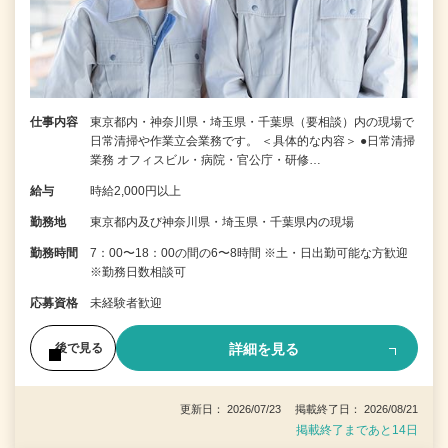
仕事内容
東京都内・神奈川県・埼玉県・千葉県（要相談）内の現場で
日常清掃や作業立会業務です。 ＜具体的な内容＞ ●日常清掃
業務 オフィスビル・病院・官公庁・研修…
給与
時給2,000円以上
勤務地
東京都内及び神奈川県・埼玉県・千葉県内の現場
勤務時間
7：00〜18：00の間の6〜8時間 ※土・日出勤可能な方歓迎
※勤務日数相談可
応募資格
未経験者歓迎
詳細を見る
後で見る
更新日： 2026/07/23 掲載終了日： 2026/08/21
掲載終了まであと14日