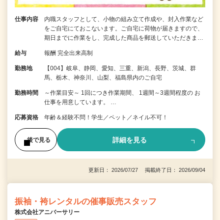
仕事内容
内職スタッフとして、小物の組み立て作成や、封入作業など
をご自宅にておこないます。ご自宅に荷物が届きますので、
期日までに作業をし、完成した商品を郵送していただきま…
給与
報酬 完全出来高制
勤務地
【004】岐阜、静岡、愛知、三重、新潟、長野、茨城、群
馬、栃木、神奈川、山梨、福島県内のご自宅
勤務時間
～作業目安～ 1回につき作業期間、 1週間～3週間程度の お
仕事を用意しています。 …
応募資格
年齢＆経験不問！学生／ペット／ネイル不可！
詳細を見る
後で見る
更新日： 2026/07/27 掲載終了日： 2026/09/04
振袖・袴レンタルの催事販売スタッフ
株式会社アニバーサリー