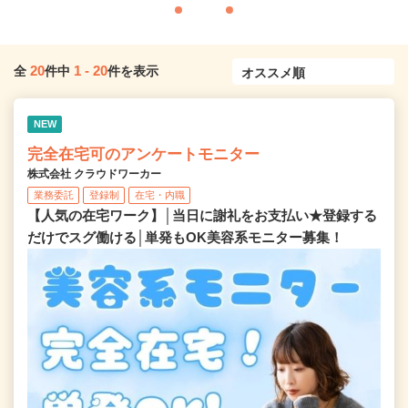
20
1
-
20
全
件中
件を表示
NEW
完全在宅可のアンケートモニター
株式会社 クラウドワーカー
業務委託
登録制
在宅・内職
【人気の在宅ワーク】│当日に謝礼をお支払い★登録する
だけでスグ働ける│単発もOK美容系モニター募集！