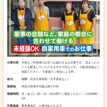
仕事内容
夕食をご利用者のお宅へお届けするお仕事です。 決まったル
ートを配達していただきますので安心です。 ※配達地域はご
相談ください。 ※家庭のご都合による時…
給与
報酬 完全出来高制（元手資金なし）
勤務地
神奈川県厚木市飯山南3-3-96
勤務時間
月～金 11：00～18：00の間でご相談ください！ 1日3時間～
OK
応募資格
要普通免許 ※車持込できる方