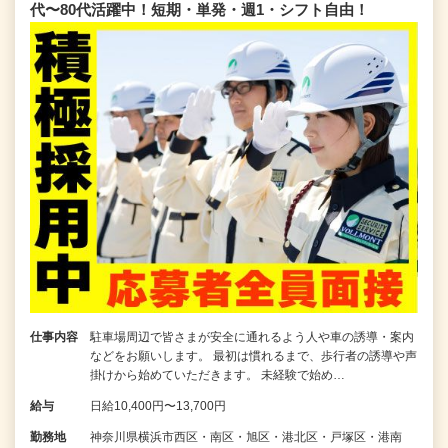
代〜80代活躍中！短期・単発・週1・シフト自由！
仕事内容
駐車場周辺で皆さまが安全に通れるよう人や車の誘導・案内
などをお願いします。 最初は慣れるまで、歩行者の誘導や声
掛けから始めていただきます。 未経験で始め…
給与
日給10,400円〜13,700円
勤務地
神奈川県横浜市西区・南区・旭区・港北区・戸塚区・港南