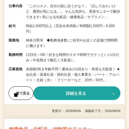
仕事内容
「このコスメ、自分の肌に合うかな？」「試してみたいけ
ど、費用が気になる…」 そんな気持ち、美容モニターで解決
できます♪ 気になる化粧品・健康食品・サプリメン…
給与
時給1,500円以上（完全出来高制／時間額1,500円～5,000
円）
勤務地
神奈川県等 ◆勤務地多数♪ご自宅やお近くの店舗で間時間
に働けます♪
勤務時間
1日5分～OK！好きな時間やスキマ時間でサクッと♪ ☆1日の
み～中長期まで幅広く大歓迎♪…
応募資格
未経験OK＆年齢不問！夏休みの1回きり・単発も大歓迎！ ★
会社員・派遣社員・契約社員・個人事業主・パート・アルバ
イト・主婦（夫）・フリーターなど、20代～50代…
詳細を見る
後で見る
更新日： 2026/08/05 掲載終了日： 2026/08/30