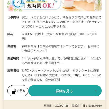
仕事内容
実は…入力するだけじゃなく、商品をタダで試せて 報酬まで
もらえるお得な仕事です♪ スマホ1台・完全在宅・自分のペー
スでOK！ ▼こんなお仕事です 化…
給与
時給1,500円以上（完全出来高制／時間額1,500円～5,000
円）
勤務地
神奈川県等【ご希望の地域でオシゴトできます♪ お気軽に
ご相談ください！】
勤務時間
1日5分～好きな時間、空いている時間に働けます！ ☆1回の
みの単発や短期～中長期まで…
応募資格
◎PC・スマートフォンをお持ちの方（※アンケートに必要
なため） ◎未経験者大歓迎！ ◎20代、30代、40代、50代の
女性の登録多数 ◎年齢不問
詳細を見る
後で見る
更新日： 2026/07/23 掲載終了日： 2026/08/30