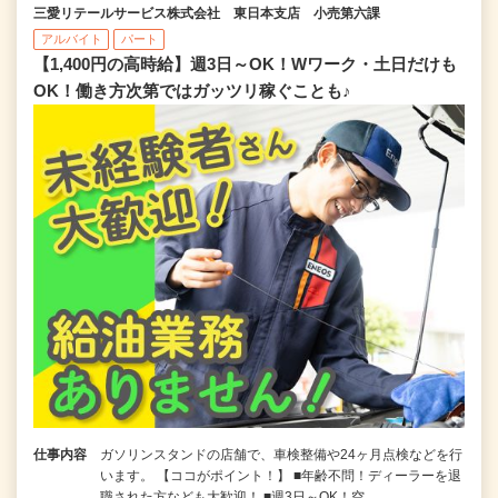
三愛リテールサービス株式会社 東日本支店 小売第六課
アルバイト
パート
【1,400円の高時給】週3日～OK！Wワーク・土日だけも
OK！働き方次第ではガッツリ稼ぐことも♪
仕事内容
ガソリンスタンドの店舗で、車検整備や24ヶ月点検などを行
います。 【ココがポイント！】 ■年齢不問！ディーラーを退
職された方なども大歓迎！ ■週3日～OK！空…