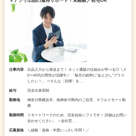
マアプリ出品の運用サポート！未経験／在宅OK
仕事内容
出品入力から発送まで！ ネット通販の仕組みが学べる◎ ＼2
0〜40代の男性が活躍中／ 「毎月の給料に“あと少し”プラス
したい！」 ⇒そんな〈目標〉を…
給与
完全出来高制
勤務地
神奈川県横浜市、他神奈川県内のご自宅 ※フルリモート勤
務
勤務時間
リモートワークのため、完全自由シフトです！ 詳細はお問い
合わせください。 ＜会社営…
応募資格
＼経験・資格・学歴いっさい不問！／