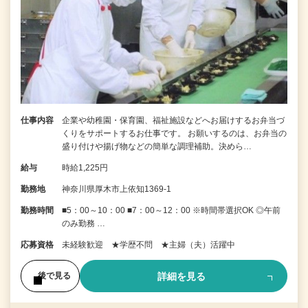
仕事内容
企業や幼稚園・保育園、福祉施設などへお届けするお弁当づ
くりをサポートするお仕事です。 お願いするのは、お弁当の
盛り付けや揚げ物などの簡単な調理補助。決めら…
給与
時給1,225円
勤務地
神奈川県厚木市上依知1369-1
勤務時間
■5：00～10：00 ■7：00～12：00 ※時間帯選択OK ◎午前
のみ勤務 …
応募資格
未経験歓迎 ★学歴不問 ★主婦（夫）活躍中
詳細を見る
後で見る