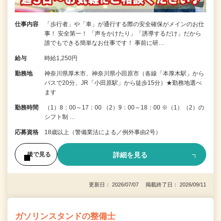
仕事内容
「歩行者」や「車」が通行する際の安全確保がメインのお仕
事！ 安全第一！ 「声をかけたり」「誘導するだけ」だから
誰でもできる簡単なお仕事です！ 事前に研…
給与
時給1,250円
勤務地
神奈川県厚木市、神奈川県小田原市（各線「本厚木駅」から
バスで20分、JR「小田原駅」から徒歩15分）★勤務地選べ
ます
勤務時間
（1）8：00～17：00 （2）9：00～18：00 ※（1）（2）の
シフト制 …
応募資格
18歳以上（警備業法による／例外事由2号）
詳細を見る
後で見る
更新日： 2026/07/07 掲載終了日： 2026/09/11
ガソリンスタンドの整備士