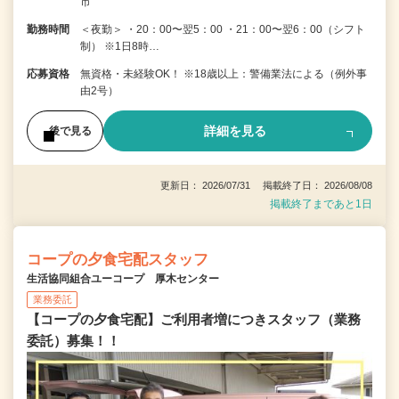
市
勤務時間
＜夜勤＞ ・20：00〜翌5：00 ・21：00〜翌6：00（シフト
制） ※1日8時…
応募資格
無資格・未経験OK！ ※18歳以上：警備業法による（例外事
由2号）
詳細を見る
後で見る
更新日： 2026/07/31 掲載終了日： 2026/08/08
掲載終了まであと1日
コープの夕食宅配スタッフ
生活協同組合ユーコープ 厚木センター
業務委託
【コープの夕食宅配】ご利用者増につきスタッフ（業務
委託）募集！！