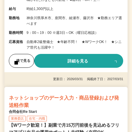
給与
時給1,300円以上
勤務地
神奈川県厚木市、座間市、綾瀬市、藤沢市 ★勤務エリア選
べます
勤務時間
9：00～19：00 ※週3日～OK（曜日応相談）
応募資格
自動車2級整備士 ★年齢不問！ ★WワークOK！ ★シニ
ア世代も活躍中！
詳細を見る
後で見る
更新日： 2026/03/31 掲載終了日： 2027/03/31
ネットショップのデータ入力・商品登録および発
送軽作業
合同会社Re Start
業務委託
在宅・内職
【Wワーク歓迎！】副業で月15万円前後を見込めるフリ