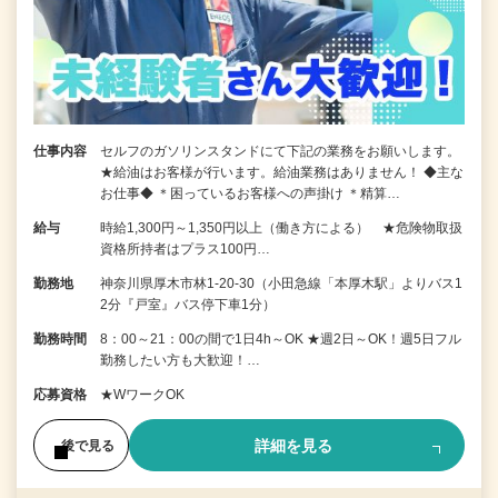
仕事内容
セルフのガソリンスタンドにて下記の業務をお願いします。
★給油はお客様が行います。給油業務はありません！ ◆主な
お仕事◆ ＊困っているお客様への声掛け ＊精算…
給与
時給1,300円～1,350円以上（働き方による） ★危険物取扱
資格所持者はプラス100円…
勤務地
神奈川県厚木市林1-20-30（小田急線「本厚木駅」よりバス1
2分『戸室』バス停下車1分）
勤務時間
8：00～21：00の間で1日4h～OK ★週2日～OK！週5日フル
勤務したい方も大歓迎！…
応募資格
★WワークOK
詳細を見る
後で見る