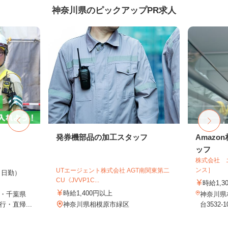
神奈川県のピックアップPR求人
発券機部品の加工スタッフ
Amaz
ッフ
株式会社 
ンス］
UTエージェント株式会社 AGT南関東第二
0円（日勤）
CU《JVVP1C...
時給1,3
時給1,400円以上
・千葉県
神奈川県
・直帰...
神奈川県相模原市緑区
台3532