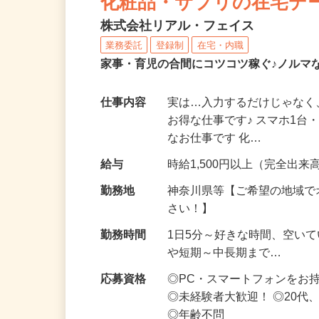
化粧品・サプリの在宅デ
株式会社リアル・フェイス
業務委託
登録制
在宅・内職
家事・育児の合間にコツコツ稼ぐ♪ノルマ
仕事内容
実は…入力するだけじゃなく
お得な仕事です♪ スマホ1台
なお仕事です 化…
給与
時給1,500円以上（完全出来高
勤務地
神奈川県等【ご希望の地域で
さい！】
勤務時間
1日5分～好きな時間、空い
や短期～中長期まで…
応募資格
◎PC・スマートフォンをお