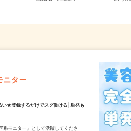
台3532-10 ★車通勤可
鉄いず
モニター
払い★登録するだけでスグ働ける│単発も