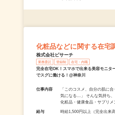
◎未経験者大歓迎！ ◎20代
◎年齢不問
化粧品などに関する在宅
株式会社ビサーチ
業務委託
登録制
在宅・内職
完全在宅OK！スマホで出来る美容モニタ
でスグに働ける！@神奈川
仕事内容
「このコスメ、自分の肌に
気になる…」 そんな気持ち
化粧品・健康食品・サプリ