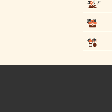
エリア
職種
条件