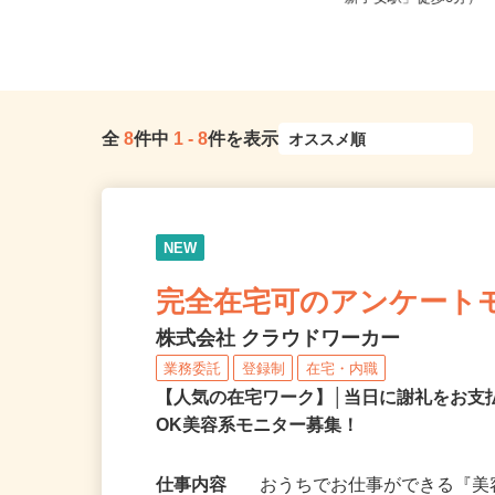
鉄いずみ野線「緑園都市駅」...
「新子安駅」徒歩6分）
全
8
件中
1
-
8
件を表示
NEW
完全在宅可のアンケート
株式会社 クラウドワーカー
業務委託
登録制
在宅・内職
【人気の在宅ワーク】│当日に謝礼をお支
OK美容系モニター募集！