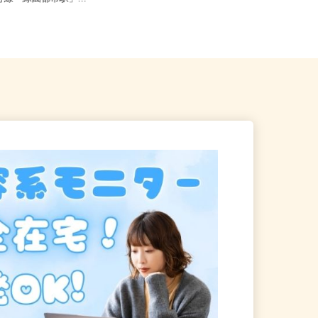
み野線「緑園都市駅」...
「新子安駅」徒歩6分）