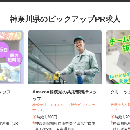
神奈川県のピックアップPR求人
タッフ
Amazon相模湖の共用部清掃スタ
クリニ
ッフ
株式会社 エヌエル ［総合ビルメンテ
医療法人
ナンス］
ック
時給1,300円
時給1,
守屋町（JR
神奈川県相模原市中央区田名字白雨
神奈川県