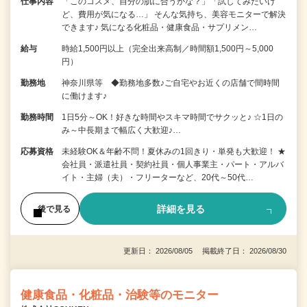
仕事内容
「このコスメ、自分の肌に合うかな？」「試してみたいけ
ど、費用が気になる…」 そんな気持ち、美容モニターで解決
できます♪ 気になる化粧品・健康食品・サプリメン…
給与
時給1,500円以上（完全出来高制／時間額1,500円～5,000
円）
勤務地
神奈川県等 ◆勤務地多数♪ご自宅やお近くの店舗で間時間
に働けます♪
勤務時間
1日5分～OK！好きな時間やスキマ時間でサクッと♪ ☆1日の
み～中長期まで幅広く大歓迎♪…
応募資格
未経験OK＆年齢不問！夏休みの1回きり・単発も大歓迎！ ★
会社員・派遣社員・契約社員・個人事業主・パート・アルバ
イト・主婦（夫）・フリーターなど、20代～50代…
詳細を見る
後で見る
更新日： 2026/08/05 掲載終了日： 2026/08/30
健康食品・化粧品・治験等のモニター