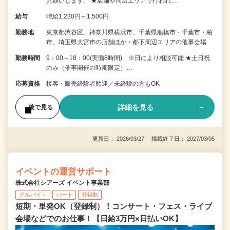
お願いします。 ★店舗や周辺エリアで行われ…
給与
時給1,230円～1,500円
勤務地
東京都渋谷区、神奈川県横浜市、千葉県船橋市・千葉市・柏
市、埼玉県大宮市の店舗ほか・都下周辺エリアの催事会場
勤務時間
9：00～18：00(実働8時間) ※日により相談可能 ★土日祝
のみ（催事開催の時期限定）…
応募資格
接客・販売経験者歓迎／未経験の方もOK
詳細を見る
後で見る
更新日： 2026/03/27 掲載終了日： 2027/03/05
イベントの運営サポート
株式会社シアーズ イベント事業部
アルバイト
パート
登録制
短期・単発OK（登録制）！コンサート・フェス・ライブ
会場などでのお仕事！【日給3万円×日払いOK】