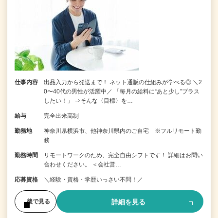
仕事内容
出品入力から発送まで！ ネット通販の仕組みが学べる◎ ＼2
0〜40代の男性が活躍中／ 「毎月の給料に“あと少し”プラス
したい！」 ⇒そんな〈目標〉を…
給与
完全出来高制
勤務地
神奈川県横浜市、他神奈川県内のご自宅 ※フルリモート勤
務
勤務時間
リモートワークのため、完全自由シフトです！ 詳細はお問い
合わせください。 ＜会社営…
応募資格
＼経験・資格・学歴いっさい不問！／
詳細を見る
後で見る