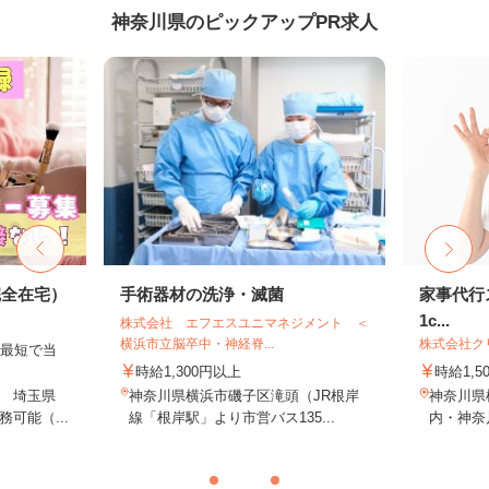
神奈川県のピックアップPR求人
完全在宅）
手術器材の洗浄・滅菌
家事代行ス
1c...
株式会社 エフエスユニマネジメント ＜
横浜市立脳卒中・神経脊...
株式会社ク
、最短で当
！
時給1,300円以上
時給1,5
 埼玉県
神奈川県横浜市磯子区滝頭（JR根岸
神奈川県
可能（...
線「根岸駅」より市営バス135...
内・神奈