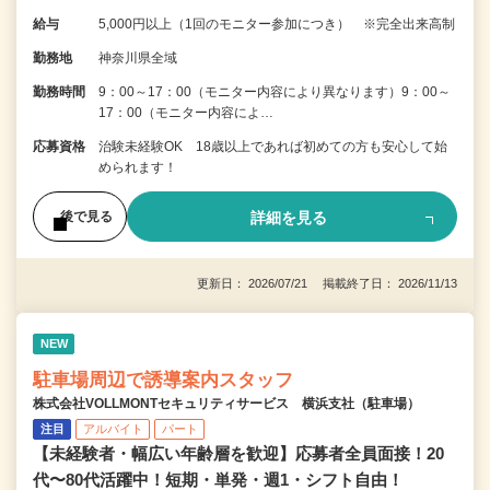
給与
5,000円以上（1回のモニター参加につき） ※完全出来高制
勤務地
神奈川県全域
勤務時間
9：00～17：00（モニター内容により異なります）9：00～
17：00（モニター内容によ…
応募資格
治験未経験OK 18歳以上であれば初めての方も安心して始
められます！
詳細を見る
後で見る
更新日： 2026/07/21 掲載終了日： 2026/11/13
NEW
駐車場周辺で誘導案内スタッフ
株式会社VOLLMONTセキュリティサービス 横浜支社（駐車場）
注目
アルバイト
パート
【未経験者・幅広い年齢層を歓迎】応募者全員面接！20
代〜80代活躍中！短期・単発・週1・シフト自由！