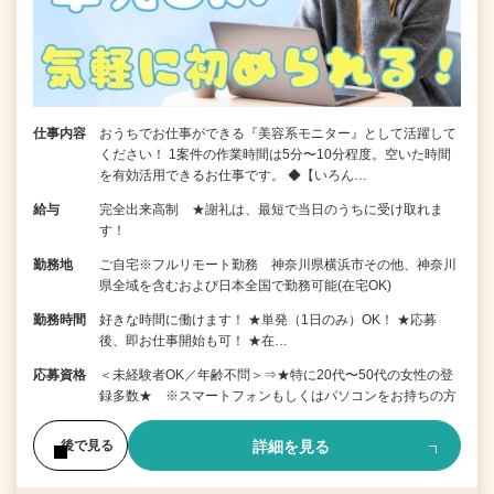
仕事内容
おうちでお仕事ができる『美容系モニター』として活躍して
ください！ 1案件の作業時間は5分〜10分程度。空いた時間
を有効活用できるお仕事です。 ◆【いろん…
給与
完全出来高制 ★謝礼は、最短で当日のうちに受け取れま
す！
勤務地
ご自宅※フルリモート勤務 神奈川県横浜市その他、神奈川
県全域を含むおよび日本全国で勤務可能(在宅OK)
勤務時間
好きな時間に働けます！ ★単発（1日のみ）OK！ ★応募
後、即お仕事開始も可！ ★在…
応募資格
＜未経験者OK／年齢不問＞⇒★特に20代〜50代の女性の登
録多数★ ※スマートフォンもしくはパソコンをお持ちの方
詳細を見る
後で見る