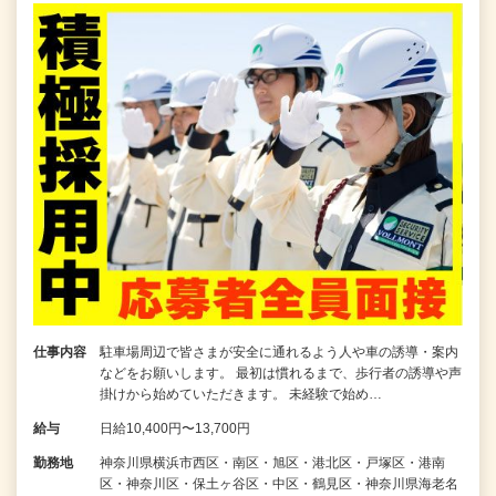
仕事内容
駐車場周辺で皆さまが安全に通れるよう人や車の誘導・案内
などをお願いします。 最初は慣れるまで、歩行者の誘導や声
掛けから始めていただきます。 未経験で始め…
給与
日給10,400円〜13,700円
勤務地
神奈川県横浜市西区・南区・旭区・港北区・戸塚区・港南
区・神奈川区・保土ヶ谷区・中区・鶴見区・神奈川県海老名