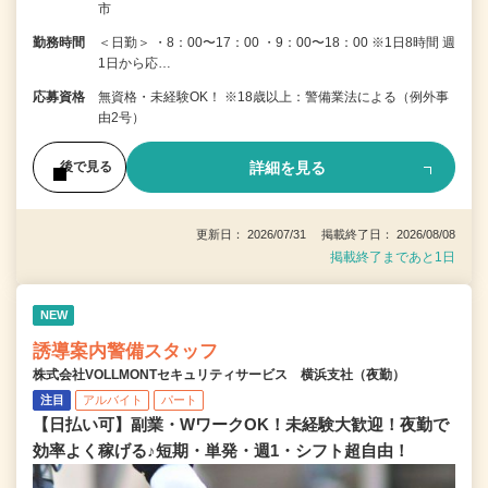
市
勤務時間
＜日勤＞ ・8：00〜17：00 ・9：00〜18：00 ※1日8時間 週
1日から応…
応募資格
無資格・未経験OK！ ※18歳以上：警備業法による（例外事
由2号）
詳細を見る
後で見る
更新日： 2026/07/31 掲載終了日： 2026/08/08
掲載終了まであと1日
NEW
誘導案内警備スタッフ
株式会社VOLLMONTセキュリティサービス 横浜支社（夜勤）
注目
アルバイト
パート
【日払い可】副業・WワークOK！未経験大歓迎！夜勤で
効率よく稼げる♪短期・単発・週1・シフト超自由！