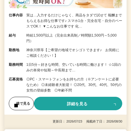
仕事内容
実は…入力するだけじゃなく、商品をタダで試せて 報酬まで
もらえるお得な仕事です♪ スマホ1台・完全在宅・自分のペー
スでOK！ ▼こんなお仕事です 化…
給与
時給1,500円以上（完全出来高制／時間額1,500円～5,000
円）
勤務地
神奈川県等【ご希望の地域でオシゴトできます♪ お気軽に
ご相談ください！】
勤務時間
1日5分～好きな時間、空いている時間に働けます！ ☆1回の
みの単発や短期～中長期まで…
応募資格
◎PC・スマートフォンをお持ちの方（※アンケートに必要
なため） ◎未経験者大歓迎！ ◎20代、30代、40代、50代の
女性の登録多数 ◎年齢不問
詳細を見る
後で見る
更新日： 2026/07/23 掲載終了日： 2026/08/30