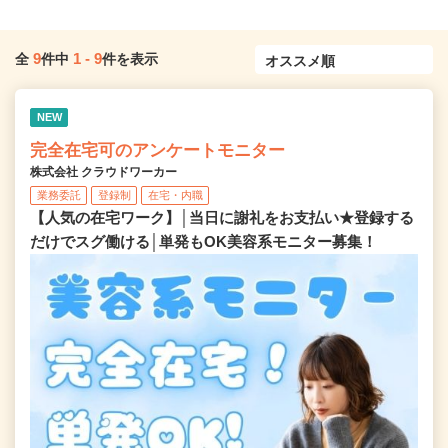
9
1
-
9
全
件中
件を表示
NEW
完全在宅可のアンケートモニター
株式会社 クラウドワーカー
業務委託
登録制
在宅・内職
【人気の在宅ワーク】│当日に謝礼をお支払い★登録する
だけでスグ働ける│単発もOK美容系モニター募集！