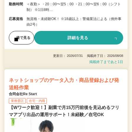
勤務時間
＜夜勤＞ ・20：00〜翌5：00 ・21：00〜翌6：00（シフト
制） ※1日8時…
応募資格
無資格・未経験OK！ ※18歳以上：警備業法による（例外事
由2号）
詳細を見る
後で見る
更新日： 2026/07/31 掲載終了日： 2026/08/08
掲載終了まであと1日
ネットショップのデータ入力・商品登録および発
送軽作業
合同会社Re Start
業務委託
在宅・内職
【Wワーク歓迎！】副業で月15万円前後を見込めるフリ
マアプリ出品の運用サポート！未経験／在宅OK