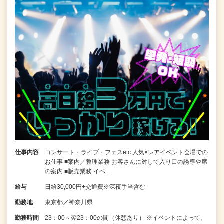
仕事内容
コンサート・ライブ・フェスetc 人気×レアイベント会場での
お仕事 ■案内／整理業務 お客さんに対して入り口の誘導や席
の案内 ■販売業務 イベ…
給与
日給30,000円+交通費※深夜手当含む
勤務地
東京都／神奈川県
勤務時間
23：00～翌23：00の間（休憩あり） ※イベントによって、