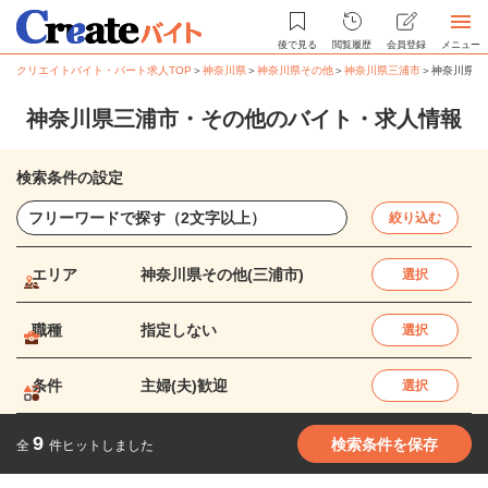
後で見る
閲覧履歴
会員登録
メニュー
クリエイトバイト・パート求人TOP
＞
神奈川県
＞
神奈川県その他
＞
神奈川県三浦市
＞
神奈川県三
神奈川県三浦市・その他のバイト・求人情報
検索条件の設定
絞り込む
エリア
神奈川県その他(三浦市)
選択
職種
指定しない
選択
条件
主婦(夫)歓迎
選択
9
検索条件を保存
全
件ヒットしました