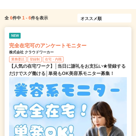
6
1
-
6
全
件中
件を表示
NEW
完全在宅可のアンケートモニター
株式会社 クラウドワーカー
業務委託
登録制
在宅・内職
【人気の在宅ワーク】│当日に謝礼をお支払い★登録する
だけでスグ働ける│単発もOK美容系モニター募集！