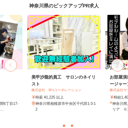
神奈川県のピックアップPR求人
フ
美甲沙龍的員工 サロンのネイリ
お部屋演
スト
ージャー
株式会社 M‘sコーポレーション
株式会社サ
時薪 ¥1,225 以上
時給1,4
6丁目17-
神奈川県相模原市中央区千代田1-3-1
神奈川県
..
2
リア ※