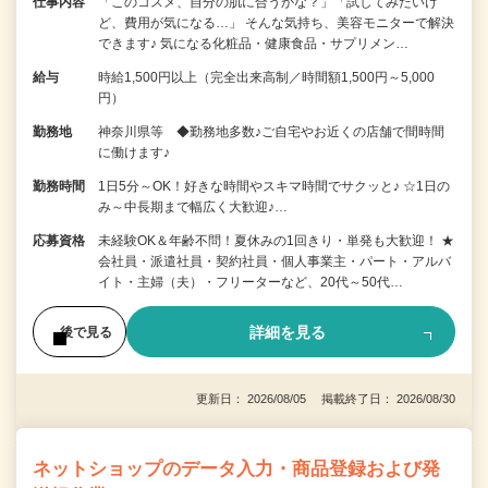
仕事内容
「このコスメ、自分の肌に合うかな？」「試してみたいけ
ど、費用が気になる…」 そんな気持ち、美容モニターで解決
できます♪ 気になる化粧品・健康食品・サプリメン…
給与
時給1,500円以上（完全出来高制／時間額1,500円～5,000
円）
勤務地
神奈川県等 ◆勤務地多数♪ご自宅やお近くの店舗で間時間
に働けます♪
勤務時間
1日5分～OK！好きな時間やスキマ時間でサクッと♪ ☆1日の
み～中長期まで幅広く大歓迎♪…
応募資格
未経験OK＆年齢不問！夏休みの1回きり・単発も大歓迎！ ★
会社員・派遣社員・契約社員・個人事業主・パート・アルバ
イト・主婦（夫）・フリーターなど、20代～50代…
詳細を見る
後で見る
更新日： 2026/08/05 掲載終了日： 2026/08/30
ネットショップのデータ入力・商品登録および発