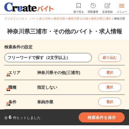
後で見る
閲覧履歴
会員登録
メニュー
クリエイトバイト・パート求人TOP
＞
神奈川県
＞
神奈川県その他
＞
神奈川県三浦市
＞
神奈川県三
神奈川県三浦市・その他のバイト・求人情報
検索条件の設定
絞り込む
エリア
神奈川県その他(三浦市)
選択
職種
指定しない
選択
条件
単純作業
選択
6
検索条件を保存
全
件ヒットしました