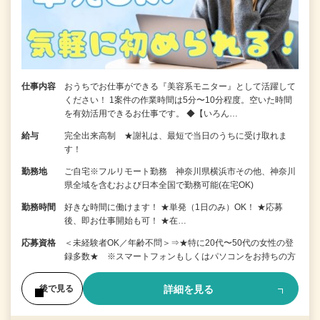
仕事内容
おうちでお仕事ができる『美容系モニター』として活躍して
ください！ 1案件の作業時間は5分〜10分程度。空いた時間
を有効活用できるお仕事です。 ◆【いろん…
給与
完全出来高制 ★謝礼は、最短で当日のうちに受け取れま
す！
勤務地
ご自宅※フルリモート勤務 神奈川県横浜市その他、神奈川
県全域を含むおよび日本全国で勤務可能(在宅OK)
勤務時間
好きな時間に働けます！ ★単発（1日のみ）OK！ ★応募
後、即お仕事開始も可！ ★在…
応募資格
＜未経験者OK／年齢不問＞⇒★特に20代〜50代の女性の登
録多数★ ※スマートフォンもしくはパソコンをお持ちの方
詳細を見る
後で見る