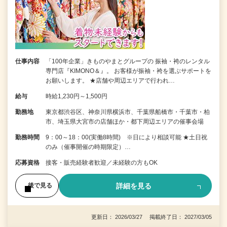
仕事内容
「100年企業」きものやまとグループの 振袖・袴のレンタル
専門店『KIMONO＆』。 お客様が振袖・袴を選ぶサポートを
お願いします。 ★店舗や周辺エリアで行われ…
給与
時給1,230円～1,500円
勤務地
東京都渋谷区、神奈川県横浜市、千葉県船橋市・千葉市・柏
市、埼玉県大宮市の店舗ほか・都下周辺エリアの催事会場
勤務時間
9：00～18：00(実働8時間) ※日により相談可能 ★土日祝
のみ（催事開催の時期限定）…
応募資格
接客・販売経験者歓迎／未経験の方もOK
詳細を見る
後で見る
更新日： 2026/03/27 掲載終了日： 2027/03/05