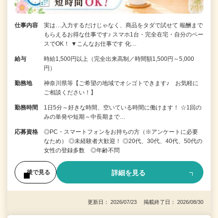
仕事内容
実は…入力するだけじゃなく、商品をタダで試せて 報酬まで
もらえるお得な仕事です♪ スマホ1台・完全在宅・自分のペー
スでOK！ ▼こんなお仕事です 化…
給与
時給1,500円以上（完全出来高制／時間額1,500円～5,000
円）
勤務地
神奈川県等【ご希望の地域でオシゴトできます♪ お気軽に
ご相談ください！】
勤務時間
1日5分～好きな時間、空いている時間に働けます！ ☆1回の
みの単発や短期～中長期まで…
応募資格
◎PC・スマートフォンをお持ちの方（※アンケートに必要
なため） ◎未経験者大歓迎！ ◎20代、30代、40代、50代の
女性の登録多数 ◎年齢不問
詳細を見る
後で見る
更新日： 2026/07/23 掲載終了日： 2026/08/30