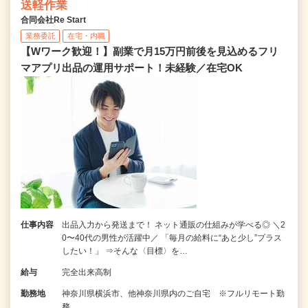
送軽作業
合同会社Re Start
業務委託
在宅・内職
【Wワーク歓迎！】副業で月15万円前後を見込めるフリ
マアプリ出品の運用サポート！未経験／在宅OK
仕事内容
出品入力から発送まで！ ネット通販の仕組みが学べる◎ ＼2
0〜40代の男性が活躍中／ 「毎月の給料に“あと少し”プラス
したい！」 ⇒そんな〈目標〉を…
給与
完全出来高制
勤務地
神奈川県横浜市、他神奈川県内のご自宅 ※フルリモート勤
務