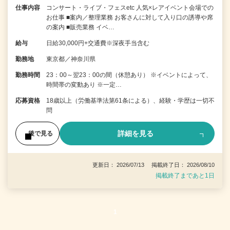
仕事内容
コンサート・ライブ・フェスetc 人気×レアイベント会場での
お仕事 ■案内／整理業務 お客さんに対して入り口の誘導や席
の案内 ■販売業務 イベ…
給与
日給30,000円+交通費※深夜手当含む
勤務地
東京都／神奈川県
勤務時間
23：00～翌23：00の間（休憩あり） ※イベントによって、
時間帯の変動あり ※一定…
応募資格
18歳以上（労働基準法第61条による）、経験・学歴は一切不
問
詳細を見る
後で見る
更新日： 2026/07/13 掲載終了日： 2026/08/10
掲載終了まであと1日
1