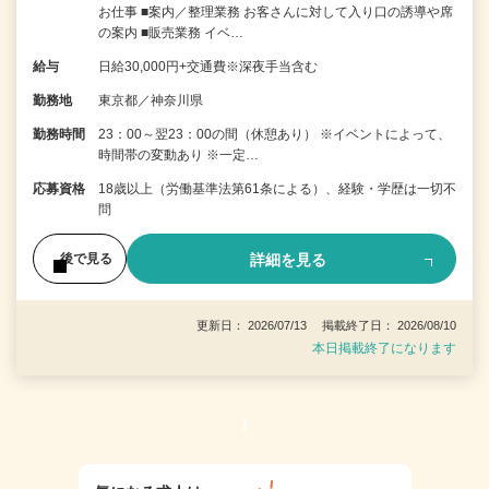
お仕事 ■案内／整理業務 お客さんに対して入り口の誘導や席
の案内 ■販売業務 イベ…
給与
日給30,000円+交通費※深夜手当含む
勤務地
東京都／神奈川県
勤務時間
23：00～翌23：00の間（休憩あり） ※イベントによって、
時間帯の変動あり ※一定…
応募資格
18歳以上（労働基準法第61条による）、経験・学歴は一切不
問
詳細を見る
後で見る
更新日： 2026/07/13 掲載終了日： 2026/08/10
本日掲載終了になります
1