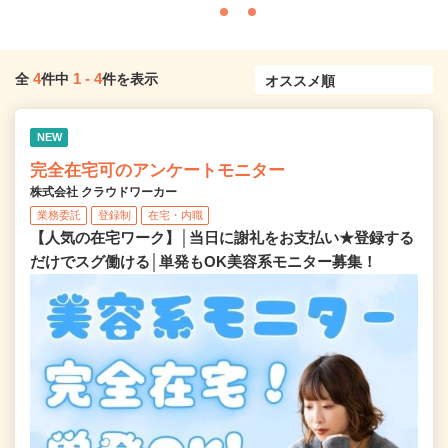
4
1
-
4
全
件中
件を表示
NEW
完全在宅可のアンケートモニター
株式会社 クラウドワーカー
業務委託
登録制
在宅・内職
【人気の在宅ワーク】│当日に謝礼をお支払い★登録する
だけでスグ働ける│単発もOK美容系モニター募集！