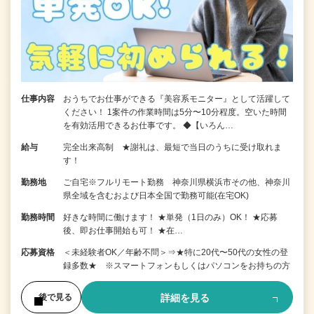
仕事内容
おうちでお仕事ができる『美容系モニター』として活躍して
ください！ 1案件の作業時間は5分〜10分程度。空いた時間
を有効活用できるお仕事です。 ◆【いろん…
給与
完全出来高制 ★謝礼は、最短で当日のうちに受け取れま
す！
勤務地
ご自宅※フルリモート勤務 神奈川県横浜市その他、神奈川
県全域を含むおよび日本全国で勤務可能(在宅OK)
勤務時間
好きな時間に働けます！ ★単発（1日のみ）OK！ ★応募
後、即お仕事開始も可！ ★在…
応募資格
＜未経験者OK／年齢不問＞⇒★特に20代〜50代の女性の登
録多数★ ※スマートフォンもしくはパソコンをお持ちの方
詳細を見る
後で見る