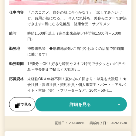
仕事内容
「このコスメ、自分の肌に合うかな？」「試してみたいけ
ど、費用が気になる…」 そんな気持ち、美容モニターで解決
できます♪ 気になる化粧品・健康食品・サプリメン…
給与
時給1,500円以上（完全出来高制／時間額1,500円～5,000
円）
勤務地
神奈川県等 ◆勤務地多数♪ご自宅やお近くの店舗で間時間
に働けます♪
勤務時間
1日5分～OK！好きな時間やスキマ時間でサクッと♪ ☆1日の
み～中長期まで幅広く大歓迎♪…
応募資格
未経験OK＆年齢不問！夏休みの1回きり・単発も大歓迎！ ★
会社員・派遣社員・契約社員・個人事業主・パート・アルバ
イト・主婦（夫）・フリーターなど、20代～50代…
詳細を見る
後で見る
更新日： 2026/08/10 掲載終了日： 2026/08/30