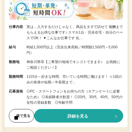
仕事内容
実は…入力するだけじゃなく、商品をタダで試せて 報酬まで
もらえるお得な仕事です♪ スマホ1台・完全在宅・自分のペー
スでOK！ ▼こんなお仕事です 化…
給与
時給1,500円以上（完全出来高制／時間額1,500円～5,000
円）
勤務地
神奈川県等【ご希望の地域でオシゴトできます♪ お気軽に
ご相談ください！】
勤務時間
1日5分～好きな時間、空いている時間に働けます！ ☆1回の
みの単発や短期～中長期まで…
応募資格
◎PC・スマートフォンをお持ちの方（※アンケートに必要
なため） ◎未経験者大歓迎！ ◎20代、30代、40代、50代の
女性の登録多数 ◎年齢不問
詳細を見る
後で見る