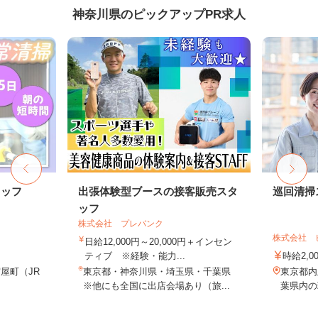
神奈川県のピックアップPR求人
タッフ
出張体験型ブースの接客販売スタ
巡回清掃
ッフ
株式会社 プレバンク
株式会社 
日給12,000円～20,000円＋インセン
ティブ ※経験・能力...
時給2,0
屋町（JR
東京都・神奈川県・埼玉県・千葉県
東京都内
※他にも全国に出店会場あり（旅...
葉県内の