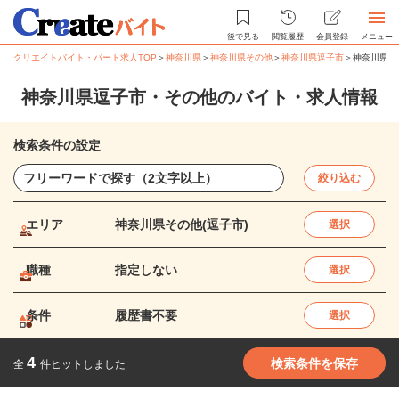
後で見る
閲覧履歴
会員登録
メニュー
クリエイトバイト・パート求人TOP
＞
神奈川県
＞
神奈川県その他
＞
神奈川県逗子市
＞
神奈川県逗
神奈川県逗子市・その他のバイト・求人情報
検索条件の設定
絞り込む
エリア
神奈川県その他(逗子市)
選択
職種
指定しない
選択
条件
履歴書不要
選択
4
検索条件を保存
全
件ヒットしました