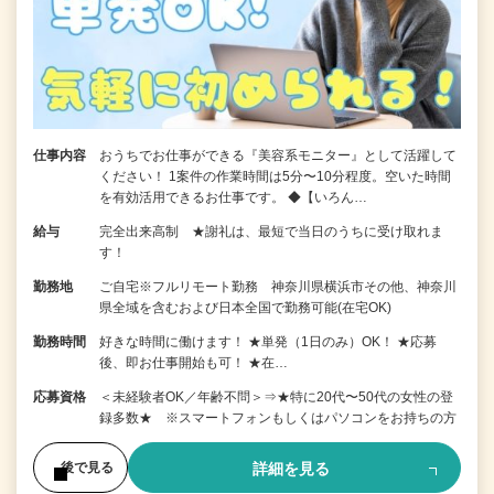
仕事内容
おうちでお仕事ができる『美容系モニター』として活躍して
ください！ 1案件の作業時間は5分〜10分程度。空いた時間
を有効活用できるお仕事です。 ◆【いろん…
給与
完全出来高制 ★謝礼は、最短で当日のうちに受け取れま
す！
勤務地
ご自宅※フルリモート勤務 神奈川県横浜市その他、神奈川
県全域を含むおよび日本全国で勤務可能(在宅OK)
勤務時間
好きな時間に働けます！ ★単発（1日のみ）OK！ ★応募
後、即お仕事開始も可！ ★在…
応募資格
＜未経験者OK／年齢不問＞⇒★特に20代〜50代の女性の登
録多数★ ※スマートフォンもしくはパソコンをお持ちの方
詳細を見る
後で見る