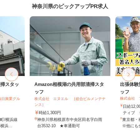
神奈川県のピックアップPR求人
清掃スタッ
Amazon相模湖の共用部清掃スタ
出張体験
ッフ
ッフ
株式会社 
毎日興業グル
株式会社 エヌエル ［総合ビルメンテナ
ンス］
日給12,
時給1,300円
ティブ ※
町/横浜線
神奈川県相模原市中央区田名字白雨
東京都・
浜...
台3532-10 ★車通勤可
※他にも