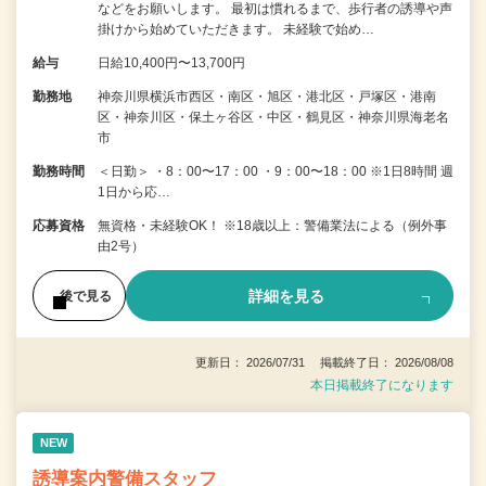
などをお願いします。 最初は慣れるまで、歩行者の誘導や声
掛けから始めていただきます。 未経験で始め…
給与
日給10,400円〜13,700円
勤務地
神奈川県横浜市西区・南区・旭区・港北区・戸塚区・港南
区・神奈川区・保土ヶ谷区・中区・鶴見区・神奈川県海老名
市
勤務時間
＜日勤＞ ・8：00〜17：00 ・9：00〜18：00 ※1日8時間 週
1日から応…
応募資格
無資格・未経験OK！ ※18歳以上：警備業法による（例外事
由2号）
詳細を見る
後で見る
更新日： 2026/07/31 掲載終了日： 2026/08/08
本日掲載終了になります
NEW
誘導案内警備スタッフ