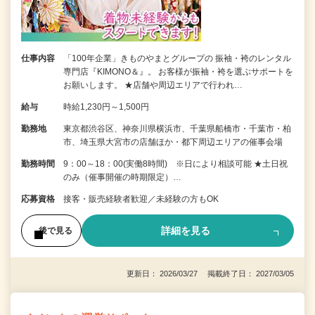
仕事内容
「100年企業」きものやまとグループの 振袖・袴のレンタル
専門店『KIMONO＆』。 お客様が振袖・袴を選ぶサポートを
お願いします。 ★店舗や周辺エリアで行われ…
給与
時給1,230円～1,500円
勤務地
東京都渋谷区、神奈川県横浜市、千葉県船橋市・千葉市・柏
市、埼玉県大宮市の店舗ほか・都下周辺エリアの催事会場
勤務時間
9：00～18：00(実働8時間) ※日により相談可能 ★土日祝
のみ（催事開催の時期限定）…
応募資格
接客・販売経験者歓迎／未経験の方もOK
詳細を見る
後で見る
更新日： 2026/03/27 掲載終了日： 2027/03/05