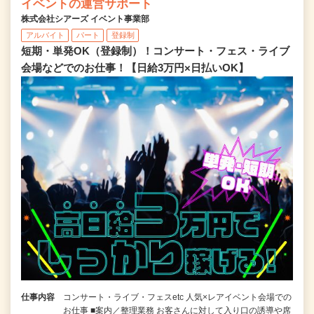
イベントの運営サポート
株式会社シアーズ イベント事業部
アルバイト
パート
登録制
短期・単発OK（登録制）！コンサート・フェス・ライブ
会場などでのお仕事！【日給3万円×日払いOK】
仕事内容
コンサート・ライブ・フェスetc 人気×レアイベント会場での
お仕事 ■案内／整理業務 お客さんに対して入り口の誘導や席