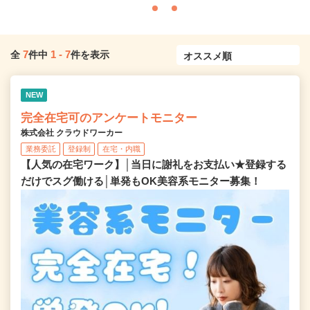
7
1
-
7
全
件中
件を表示
NEW
完全在宅可のアンケートモニター
株式会社 クラウドワーカー
業務委託
登録制
在宅・内職
【人気の在宅ワーク】│当日に謝礼をお支払い★登録する
だけでスグ働ける│単発もOK美容系モニター募集！