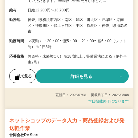
ていただきます。 未経験で始めた方がほとん…
給与
日給12,200円〜13,700円
勤務地
神奈川県横浜市西区・南区・旭区・港北区・戸塚区・港南
区・神奈川区・保土ヶ谷区・中区・鶴見区・神奈川県海老名
市
勤務時間
＜夜勤＞ ・20：00〜翌5：00 ・21：00〜翌6：00（シフト
制） ※1日8時…
応募資格
無資格・未経験OK！ ※18歳以上：警備業法による（例外事
由2号）
詳細を見る
後で見る
更新日： 2026/07/31 掲載終了日： 2026/08/08
本日掲載終了になります
ネットショップのデータ入力・商品登録および発
送軽作業
合同会社Re Start