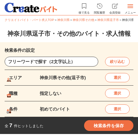
後で見る
閲覧履歴
会員登録
メニュー
クリエイトバイト・パート求人TOP
＞
神奈川県
＞
神奈川県その他
＞
神奈川県逗子市
＞
神奈川県逗
神奈川県逗子市・その他のバイト・求人情報
検索条件の設定
絞り込む
エリア
神奈川県その他(逗子市)
選択
職種
指定しない
選択
条件
初めてのバイト
選択
7
検索条件を保存
全
件ヒットしました