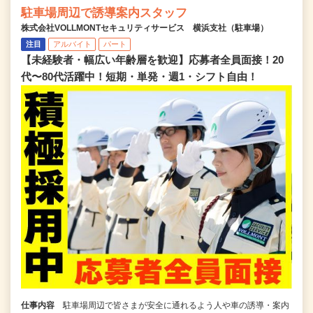
駐車場周辺で誘導案内スタッフ
株式会社VOLLMONTセキュリティサービス 横浜支社（駐車場）
注目
アルバイト
パート
【未経験者・幅広い年齢層を歓迎】応募者全員面接！20
代〜80代活躍中！短期・単発・週1・シフト自由！
仕事内容
駐車場周辺で皆さまが安全に通れるよう人や車の誘導・案内