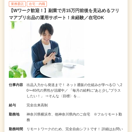
業務委託
在宅・内職
【Wワーク歓迎！】副業で月15万円前後を見込めるフリ
マアプリ出品の運用サポート！未経験／在宅OK
仕事内容
出品入力から発送まで！ ネット通販の仕組みが学べる◎ ＼2
0〜40代の男性が活躍中／ 「毎月の給料に“あと少し”プラス
したい！」 ⇒そんな〈目標〉を…
給与
完全出来高制
勤務地
神奈川県横浜市、他神奈川県内のご自宅 ※フルリモート勤
務
勤務時間
リモートワークのため、完全自由シフトです！ 詳細はお問い