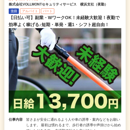
株式会社VOLLMONTセキュリティサービス 横浜支社（夜勤）
注目
アルバイト
パート
【日払い可】副業・WワークOK！未経験大歓迎！夜勤で
効率よく稼げる♪短期・単発・週1・シフト超自由！
仕事内容
皆さまが安全に通れるよう人や車の誘導・案内などをお願い
します。 最初は慣れるまで、歩行者の誘導や声掛けから始め