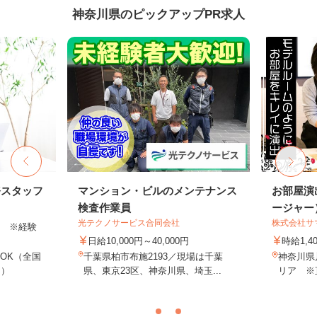
神奈川県のピックアップPR求人
務スタッフ
マンション・ビルのメンテナンス
お部屋演
検査作業員
ージャー
光テクノサービス合同会社
株式会社サ
以上 ※経験
日給10,000円～40,000円
時給1,4
OK（全国
千葉県柏市布施2193／現場は千葉
神奈川県
し）
県、東京23区、神奈川県、埼玉...
リア ※