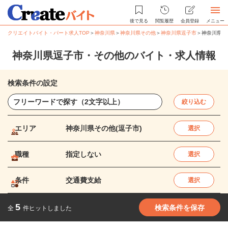
後で見る
閲覧履歴
会員登録
メニュー
クリエイトバイト・パート求人TOP
＞
神奈川県
＞
神奈川県その他
＞
神奈川県逗子市
＞
神奈川県逗
神奈川県逗子市・その他のバイト・求人情報
検索条件の設定
絞り込む
エリア
神奈川県その他(逗子市)
選択
職種
指定しない
選択
条件
交通費支給
選択
5
検索条件を保存
全
件ヒットしました