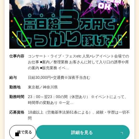
仕事内容
コンサート・ライブ・フェスetc 人気×レアイベント会場での
お仕事 ■案内／整理業務 お客さんに対して入り口の誘導や席
の案内 ■販売業務 イベ…
給与
日給30,000円+交通費※深夜手当含む
勤務地
東京都／神奈川県
勤務時間
23：00～翌23：00の間（休憩あり） ※イベントによって、
時間帯の変動あり ※一定…
応募資格
18歳以上（労働基準法第61条による）、経験・学歴は一切不
問
詳細を見る
後で見る