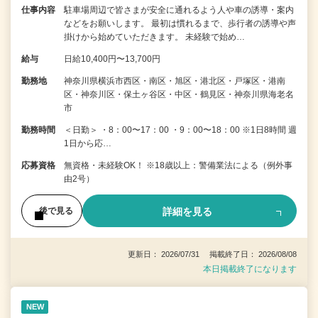
仕事内容
駐車場周辺で皆さまが安全に通れるよう人や車の誘導・案内
などをお願いします。 最初は慣れるまで、歩行者の誘導や声
掛けから始めていただきます。 未経験で始め…
給与
日給10,400円〜13,700円
勤務地
神奈川県横浜市西区・南区・旭区・港北区・戸塚区・港南
区・神奈川区・保土ヶ谷区・中区・鶴見区・神奈川県海老名
市
勤務時間
＜日勤＞ ・8：00〜17：00 ・9：00〜18：00 ※1日8時間 週
1日から応…
応募資格
無資格・未経験OK！ ※18歳以上：警備業法による（例外事
由2号）
詳細を見る
後で見る
更新日： 2026/07/31 掲載終了日： 2026/08/08
本日掲載終了になります
NEW