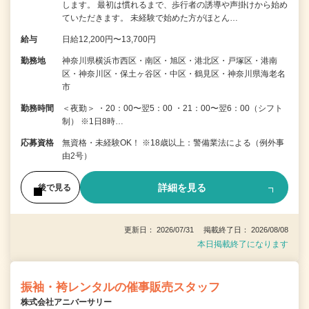
します。 最初は慣れるまで、歩行者の誘導や声掛けから始め
ていただきます。 未経験で始めた方がほとん…
給与
日給12,200円〜13,700円
勤務地
神奈川県横浜市西区・南区・旭区・港北区・戸塚区・港南
区・神奈川区・保土ヶ谷区・中区・鶴見区・神奈川県海老名
市
勤務時間
＜夜勤＞ ・20：00〜翌5：00 ・21：00〜翌6：00（シフト
制） ※1日8時…
応募資格
無資格・未経験OK！ ※18歳以上：警備業法による（例外事
由2号）
詳細を見る
後で見る
更新日： 2026/07/31 掲載終了日： 2026/08/08
本日掲載終了になります
振袖・袴レンタルの催事販売スタッフ
株式会社アニバーサリー