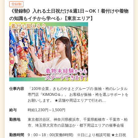
登録制
《登録制》入れる土日祝だけ&週1日～OK！着付けや着物
の知識もイチから学べる♪【東京エリア】
仕事内容
「100年企業」きものやまとグループの 振袖・袴のレンタル
専門店『KIMONO＆』。 お客様が振袖・袴を選ぶサポートを
お願いします。 ★店舗や周辺エリアで行われ…
給与
時給1,230円～1,500円
勤務地
東京都渋谷区、神奈川県横浜市、千葉県船橋市・千葉市・柏
市、埼玉県大宮市の店舗ほか・都下周辺エリアの催事会場
勤務時間
9：00～18：00(実働8時間) ※日により相談可能 ★土日祝