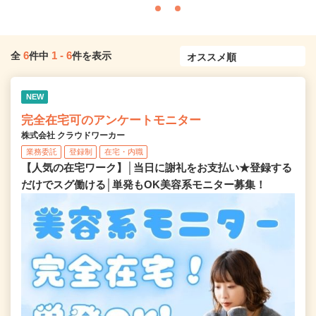
6
1
-
6
全
件中
件を表示
NEW
完全在宅可のアンケートモニター
株式会社 クラウドワーカー
業務委託
登録制
在宅・内職
【人気の在宅ワーク】│当日に謝礼をお支払い★登録する
だけでスグ働ける│単発もOK美容系モニター募集！