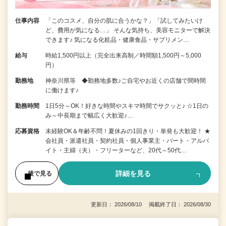
仕事内容
「このコスメ、自分の肌に合うかな？」「試してみたいけ
ど、費用が気になる…」 そんな気持ち、美容モニターで解決
できます♪ 気になる化粧品・健康食品・サプリメン…
給与
時給1,500円以上（完全出来高制／時間額1,500円～5,000
円）
勤務地
神奈川県等 ◆勤務地多数♪ご自宅やお近くの店舗で間時間
に働けます♪
勤務時間
1日5分～OK！好きな時間やスキマ時間でサクッと♪ ☆1日の
み～中長期まで幅広く大歓迎♪…
応募資格
未経験OK＆年齢不問！夏休みの1回きり・単発も大歓迎！ ★
会社員・派遣社員・契約社員・個人事業主・パート・アルバ
イト・主婦（夫）・フリーターなど、20代～50代…
詳細を見る
後で見る
更新日： 2026/08/10 掲載終了日： 2026/08/30