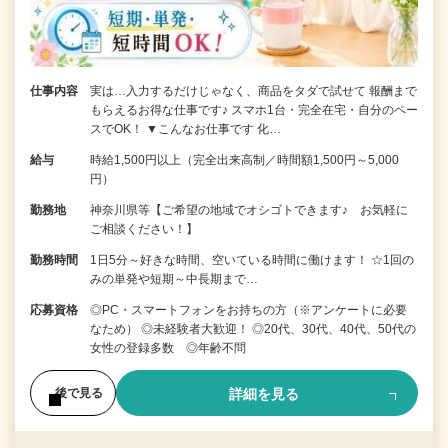
仕事内容
実は…入力するだけじゃなく、商品をタダで試せて 報酬まで
もらえるお得な仕事です♪ スマホ1台・完全在宅・自分のペー
スでOK！ ▼こんなお仕事です 化…
給与
時給1,500円以上（完全出来高制／時間額1,500円～5,000
円）
勤務地
神奈川県等【ご希望の地域でオシゴトできます♪ お気軽に
ご相談ください！】
勤務時間
1日5分～好きな時間、空いている時間に働けます！ ☆1回の
みの単発や短期～中長期まで…
応募資格
◎PC・スマートフォンをお持ちの方（※アンケートに必要
なため） ◎未経験者大歓迎！ ◎20代、30代、40代、50代の
女性の登録多数 ◎年齢不問
詳細を見る
後で見る