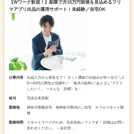
【Wワーク歓迎！】副業で月15万円前後を見込めるフリ
マアプリ出品の運用サポート！未経験／在宅OK
仕事内容
出品入力から発送まで！ ネット通販の仕組みが学べる◎ ＼2
0〜40代の男性が活躍中／ 「毎月の給料に“あと少し”プラス
したい！」 ⇒そんな〈目標〉を…
給与
完全出来高制
勤務地
神奈川県横浜市、他神奈川県内のご自宅 ※フルリモート勤
務
勤務時間
リモートワークのため、完全自由シフトです！ 詳細はお問い
合わせください。 ＜会社営…