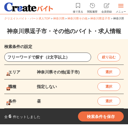
後で見る
閲覧履歴
会員登録
メニュー
クリエイトバイト・パート求人TOP
＞
神奈川県
＞
神奈川県その他
＞
神奈川県逗子市
＞
神奈川県逗
神奈川県逗子市・その他のバイト・求人情報
検索条件の設定
絞り込む
エリア
神奈川県その他(逗子市)
選択
職種
指定しない
選択
条件
昼
選択
6
検索条件を保存
全
件ヒットしました