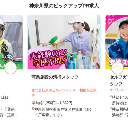
神奈川県のピックアップPR求人
商業施設の清掃スタッフ
セルフガ
タッフ
オブリステ
株式会社東海ビルメンテナス 相模原営業
所
0円（日勤）
時給1,
時給1,250円～1,562円
所持者はプ
・千葉県
神奈川県横浜市戸塚区戸塚町（JR
神奈川県
・直帰...
「戸塚駅」すぐ）
浜急行「