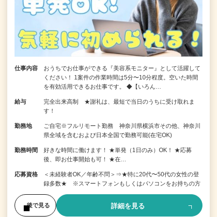
仕事内容
おうちでお仕事ができる『美容系モニター』として活躍して
ください！ 1案件の作業時間は5分〜10分程度。空いた時間
を有効活用できるお仕事です。 ◆【いろん…
給与
完全出来高制 ★謝礼は、最短で当日のうちに受け取れま
す！
勤務地
ご自宅※フルリモート勤務 神奈川県横浜市その他、神奈川
県全域を含むおよび日本全国で勤務可能(在宅OK)
勤務時間
好きな時間に働けます！ ★単発（1日のみ）OK！ ★応募
後、即お仕事開始も可！ ★在…
応募資格
＜未経験者OK／年齢不問＞⇒★特に20代〜50代の女性の登
録多数★ ※スマートフォンもしくはパソコンをお持ちの方
詳細を見る
後で見る