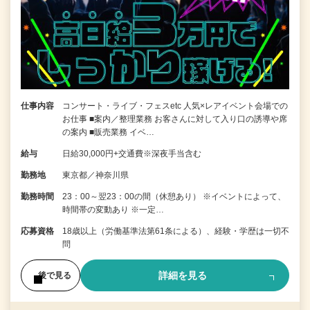
仕事内容
コンサート・ライブ・フェスetc 人気×レアイベント会場での
お仕事 ■案内／整理業務 お客さんに対して入り口の誘導や席
の案内 ■販売業務 イベ…
給与
日給30,000円+交通費※深夜手当含む
勤務地
東京都／神奈川県
勤務時間
23：00～翌23：00の間（休憩あり） ※イベントによって、
時間帯の変動あり ※一定…
応募資格
18歳以上（労働基準法第61条による）、経験・学歴は一切不
問
詳細を見る
後で見る