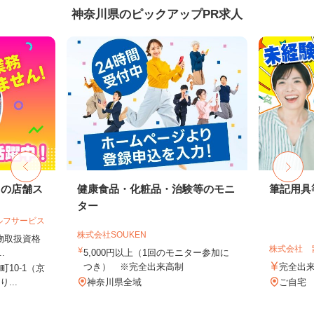
神奈川県のピックアップPR求人
ドの店舗ス
健康食品・化粧品・治験等のモニ
筆記用具
ター
ルフサービス
株式会社SOUKEN
険物取扱資格
株式会社 
.
5,000円以上（1回のモニター参加に
つき） ※完全出来高制
完全出
10-1（京
...
神奈川県全域
ご自宅