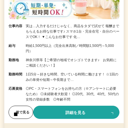
仕事内容
実は…入力するだけじゃなく、商品をタダで試せて 報酬まで
もらえるお得な仕事です♪ スマホ1台・完全在宅・自分のペー
スでOK！ ▼こんなお仕事です 化…
給与
時給1,500円以上（完全出来高制／時間額1,500円～5,000
円）
勤務地
神奈川県等【ご希望の地域でオシゴトできます♪ お気軽に
ご相談ください！】
勤務時間
1日5分～好きな時間、空いている時間に働けます！ ☆1回の
みの単発や短期～中長期まで…
応募資格
◎PC・スマートフォンをお持ちの方（※アンケートに必要
なため） ◎未経験者大歓迎！ ◎20代、30代、40代、50代の
女性の登録多数 ◎年齢不問
詳細を見る
後で見る