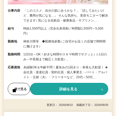
仕事内容
「このコスメ、自分の肌に合うかな？」「試してみたいけ
ど、費用が気になる…」 そんな気持ち、美容モニターで解決
できます♪ 気になる化粧品・健康食品・サプリメン…
給与
時給1,500円以上（完全出来高制／時間額1,500円～5,000
円）
勤務地
神奈川県等 ◆勤務地多数♪ご自宅やお近くの店舗で間時間
に働けます♪
勤務時間
1日5分～OK！好きな時間やスキマ時間でサクッと♪ ☆1日の
み～中長期まで幅広く大歓迎♪…
応募資格
未経験OK＆年齢不問！夏休みの1回きり・単発も大歓迎！ ★
会社員・派遣社員・契約社員・個人事業主・パート・アルバ
イト・主婦（夫）・フリーターなど、20代～50代…
詳細を見る
後で見る
更新日： 2026/08/10 掲載終了日： 2026/08/30