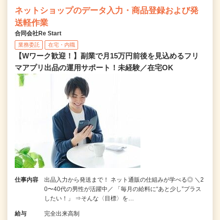
ネットショップのデータ入力・商品登録および発
送軽作業
合同会社Re Start
業務委託
在宅・内職
【Wワーク歓迎！】副業で月15万円前後を見込めるフリ
マアプリ出品の運用サポート！未経験／在宅OK
仕事内容
出品入力から発送まで！ ネット通販の仕組みが学べる◎ ＼2
0〜40代の男性が活躍中／ 「毎月の給料に“あと少し”プラス
したい！」 ⇒そんな〈目標〉を…
給与
完全出来高制