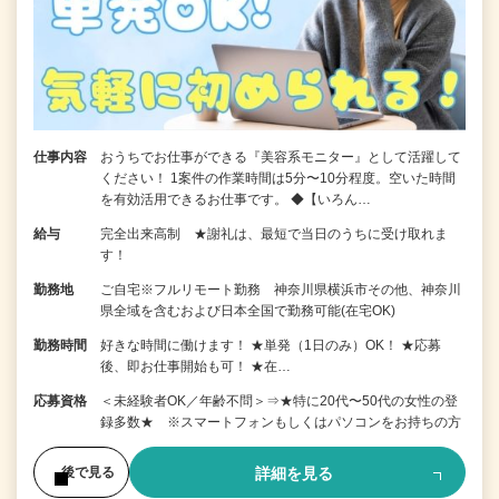
仕事内容
おうちでお仕事ができる『美容系モニター』として活躍して
ください！ 1案件の作業時間は5分〜10分程度。空いた時間
を有効活用できるお仕事です。 ◆【いろん…
給与
完全出来高制 ★謝礼は、最短で当日のうちに受け取れま
す！
勤務地
ご自宅※フルリモート勤務 神奈川県横浜市その他、神奈川
県全域を含むおよび日本全国で勤務可能(在宅OK)
勤務時間
好きな時間に働けます！ ★単発（1日のみ）OK！ ★応募
後、即お仕事開始も可！ ★在…
応募資格
＜未経験者OK／年齢不問＞⇒★特に20代〜50代の女性の登
録多数★ ※スマートフォンもしくはパソコンをお持ちの方
詳細を見る
後で見る