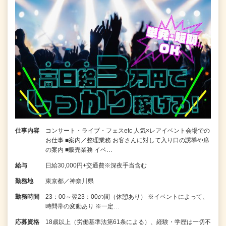
仕事内容
コンサート・ライブ・フェスetc 人気×レアイベント会場での
お仕事 ■案内／整理業務 お客さんに対して入り口の誘導や席
の案内 ■販売業務 イベ…
給与
日給30,000円+交通費※深夜手当含む
勤務地
東京都／神奈川県
勤務時間
23：00～翌23：00の間（休憩あり） ※イベントによって、
時間帯の変動あり ※一定…
応募資格
18歳以上（労働基準法第61条による）、経験・学歴は一切不