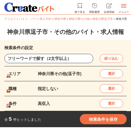
後で見る
閲覧履歴
会員登録
メニュー
クリエイトバイト・パート求人TOP
＞
神奈川県
＞
神奈川県その他
＞
神奈川県逗子市
＞
神奈川県逗
神奈川県逗子市・その他のバイト・求人情報
検索条件の設定
絞り込む
エリア
神奈川県その他(逗子市)
選択
職種
指定しない
選択
条件
高収入
選択
5
検索条件を保存
全
件ヒットしました