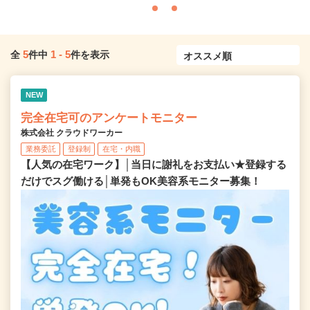
5
1
-
5
全
件中
件を表示
NEW
完全在宅可のアンケートモニター
株式会社 クラウドワーカー
業務委託
登録制
在宅・内職
【人気の在宅ワーク】│当日に謝礼をお支払い★登録する
だけでスグ働ける│単発もOK美容系モニター募集！