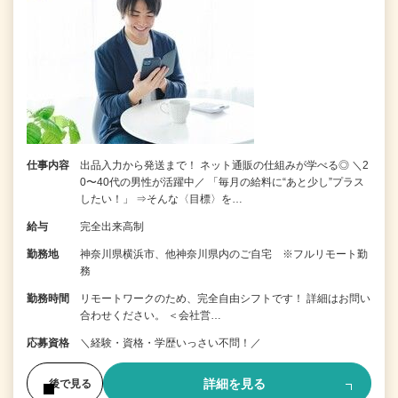
仕事内容
出品入力から発送まで！ ネット通販の仕組みが学べる◎ ＼2
0〜40代の男性が活躍中／ 「毎月の給料に“あと少し”プラス
したい！」 ⇒そんな〈目標〉を…
給与
完全出来高制
勤務地
神奈川県横浜市、他神奈川県内のご自宅 ※フルリモート勤
務
勤務時間
リモートワークのため、完全自由シフトです！ 詳細はお問い
合わせください。 ＜会社営…
応募資格
＼経験・資格・学歴いっさい不問！／
詳細を見る
後で見る