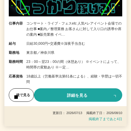
仕事内容
コンサート・ライブ・フェスetc 人気×レアイベント会場での
お仕事 ■案内／整理業務 お客さんに対して入り口の誘導や席
の案内 ■販売業務 イベ…
給与
日給30,000円+交通費※深夜手当含む
勤務地
東京都／神奈川県
勤務時間
23：00～翌23：00の間（休憩あり） ※イベントによって、
時間帯の変動あり ※一定…
応募資格
18歳以上（労働基準法第61条による）、経験・学歴は一切不
問
詳細を見る
後で見る
更新日： 2026/07/13 掲載終了日： 2026/08/10
掲載終了まであと4日