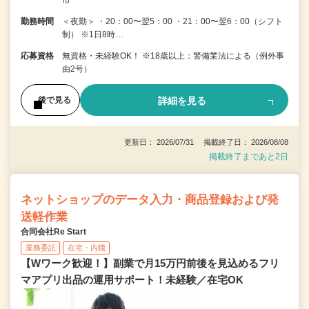
勤務時間
＜夜勤＞ ・20：00〜翌5：00 ・21：00〜翌6：00（シフト
制） ※1日8時…
応募資格
無資格・未経験OK！ ※18歳以上：警備業法による（例外事
由2号）
詳細を見る
後で見る
更新日： 2026/07/31 掲載終了日： 2026/08/08
掲載終了まであと2日
ネットショップのデータ入力・商品登録および発
送軽作業
合同会社Re Start
業務委託
在宅・内職
【Wワーク歓迎！】副業で月15万円前後を見込めるフリ
マアプリ出品の運用サポート！未経験／在宅OK