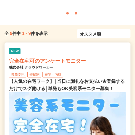
9
1
-
9
全
件中
件を表示
NEW
完全在宅可のアンケートモニター
株式会社 クラウドワーカー
業務委託
登録制
在宅・内職
【人気の在宅ワーク】│当日に謝礼をお支払い★登録する
だけでスグ働ける│単発もOK美容系モニター募集！