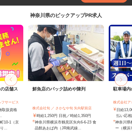
神奈川県のピックアップPR求人
ドの店舗ス
鮮魚店のパック詰めや陳列
駐車場内
ルフサービス
株式会社ア
株式会社旬 ／ さかなや旬 矢向駅前店
険物取扱資格
日給13,
.
時給1,250円 日祝／時給1,350円
払い応相
10-1（京
神奈川県横浜市鶴見区矢向6-6-23 食
神奈川県
...
品館あおば内（JR南武線...
ー（横浜