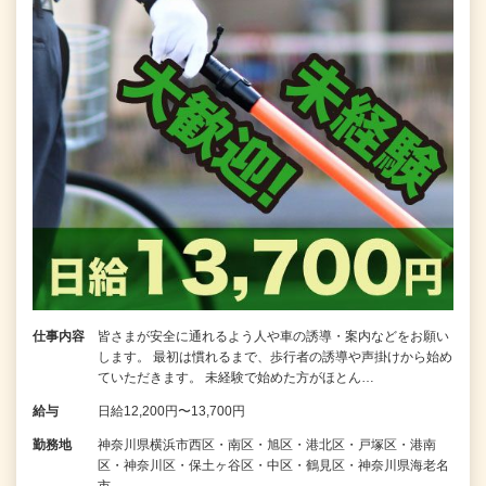
仕事内容
皆さまが安全に通れるよう人や車の誘導・案内などをお願い
します。 最初は慣れるまで、歩行者の誘導や声掛けから始め
ていただきます。 未経験で始めた方がほとん…
給与
日給12,200円〜13,700円
勤務地
神奈川県横浜市西区・南区・旭区・港北区・戸塚区・港南
区・神奈川区・保土ヶ谷区・中区・鶴見区・神奈川県海老名
市