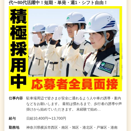
代〜80代活躍中！短期・単発・週1・シフト自由！
仕事内容
駐車場周辺で皆さまが安全に通れるよう人や車の誘導・案内
などをお願いします。 最初は慣れるまで、歩行者の誘導や声
掛けから始めていただきます。 未経験で始め…
給与
日給10,400円〜13,700円
勤務地
神奈川県横浜市西区・南区・旭区・港北区・戸塚区・港南