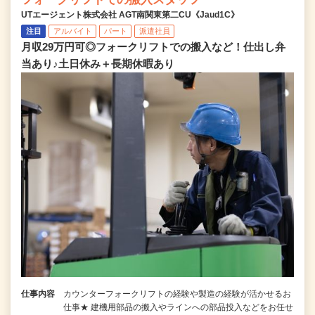
UTエージェント株式会社 AGT南関東第二CU《Jaud1C》
注目
アルバイト
パート
派遣社員
月収29万円可◎フォークリフトでの搬入など！仕出し弁
当あり♪土日休み＋長期休暇あり
仕事内容
カウンターフォークリフトの経験や製造の経験が活かせるお
仕事★ 建機用部品の搬入やラインへの部品投入などをお任せ