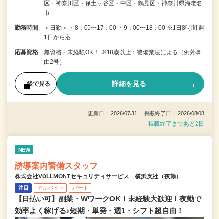
区・神奈川区・保土ヶ谷区・中区・鶴見区・神奈川県海老名
市
勤務時間
＜日勤＞ ・8：00〜17：00 ・9：00〜18：00 ※1日8時間 週
1日から応…
応募資格
無資格・未経験OK！ ※18歳以上：警備業法による（例外事
由2号）
詳細を見る
後で見る
更新日： 2026/07/31 掲載終了日： 2026/08/08
掲載終了まであと2日
NEW
誘導案内警備スタッフ
株式会社VOLLMONTセキュリティサービス 横浜支社（夜勤）
注目
アルバイト
パート
【日払い可】副業・WワークOK！未経験大歓迎！夜勤で
効率よく稼げる♪短期・単発・週1・シフト超自由！