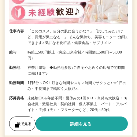
仕事内容
「このコスメ、自分の肌に合うかな？」「試してみたいけ
ど、費用が気になる…」 そんな気持ち、美容モニターで解決
できます♪ 気になる化粧品・健康食品・サプリメン…
給与
時給1,500円以上（完全出来高制／時間額1,500円～5,000
円）
勤務地
神奈川県等 ◆勤務地多数♪ご自宅やお近くの店舗で間時間
に働けます♪
勤務時間
1日5分～OK！好きな時間やスキマ時間でサクッと♪ ☆1日の
み～中長期まで幅広く大歓迎♪…
応募資格
未経験OK＆年齢不問！夏休みの1回きり・単発も大歓迎！ ★
会社員・派遣社員・契約社員・個人事業主・パート・アルバ
イト・主婦（夫）・フリーターなど、20代～50代…
詳細を見る
後で見る