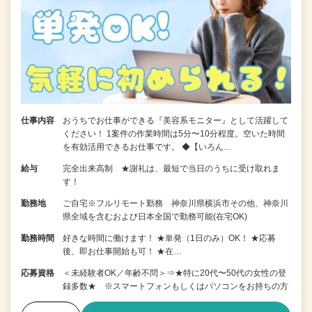
仕事内容
おうちでお仕事ができる『美容系モニター』として活躍して
ください！ 1案件の作業時間は5分〜10分程度。空いた時間
を有効活用できるお仕事です。 ◆【いろん…
給与
完全出来高制 ★謝礼は、最短で当日のうちに受け取れま
す！
勤務地
ご自宅※フルリモート勤務 神奈川県横浜市その他、神奈川
県全域を含むおよび日本全国で勤務可能(在宅OK)
勤務時間
好きな時間に働けます！ ★単発（1日のみ）OK！ ★応募
後、即お仕事開始も可！ ★在…
応募資格
＜未経験者OK／年齢不問＞⇒★特に20代〜50代の女性の登
録多数★ ※スマートフォンもしくはパソコンをお持ちの方