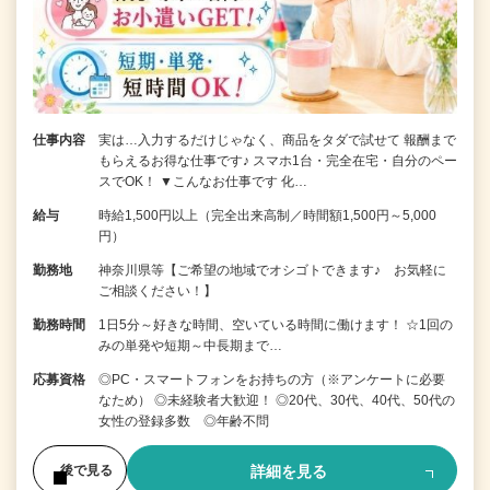
仕事内容
実は…入力するだけじゃなく、商品をタダで試せて 報酬まで
もらえるお得な仕事です♪ スマホ1台・完全在宅・自分のペー
スでOK！ ▼こんなお仕事です 化…
給与
時給1,500円以上（完全出来高制／時間額1,500円～5,000
円）
勤務地
神奈川県等【ご希望の地域でオシゴトできます♪ お気軽に
ご相談ください！】
勤務時間
1日5分～好きな時間、空いている時間に働けます！ ☆1回の
みの単発や短期～中長期まで…
応募資格
◎PC・スマートフォンをお持ちの方（※アンケートに必要
なため） ◎未経験者大歓迎！ ◎20代、30代、40代、50代の
女性の登録多数 ◎年齢不問
詳細を見る
後で見る