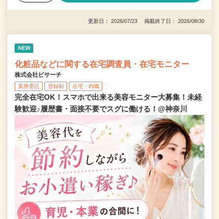
更新日： 2026/07/23 掲載終了日： 2026/08/30
NEW
化粧品などに関する在宅調査員・在宅モニター
株式会社ビサーチ
業務委託
登録制
在宅・内職
完全在宅OK！スマホで出来る美容モニター大募集！未経
験歓迎♪履歴書・面接不要でスグに働ける！@神奈川