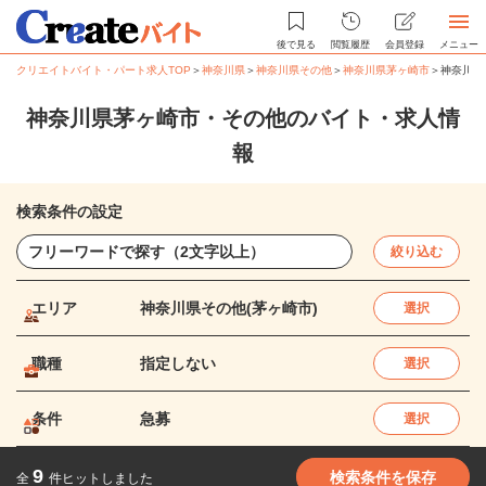
後で見る
閲覧履歴
会員登録
メニュー
クリエイトバイト・パート求人TOP
＞
神奈川県
＞
神奈川県その他
＞
神奈川県茅ヶ崎市
＞
神奈川県
神奈川県茅ヶ崎市・その他のバイト・求人情
報
検索条件の設定
絞り込む
エリア
神奈川県その他(茅ヶ崎市)
選択
職種
指定しない
選択
条件
急募
選択
9
検索条件を保存
全
件ヒットしました