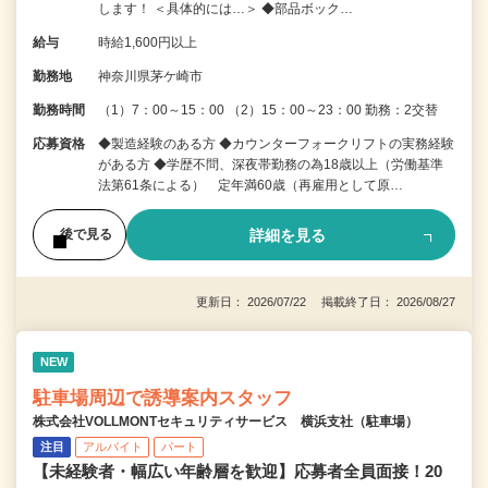
します！ ＜具体的には…＞ ◆部品ボック…
給与
時給1,600円以上
勤務地
神奈川県茅ケ崎市
勤務時間
（1）7：00～15：00 （2）15：00～23：00 勤務：2交替
応募資格
◆製造経験のある方 ◆カウンターフォークリフトの実務経験
がある方 ◆学歴不問、深夜帯勤務の為18歳以上（労働基準
法第61条による） 定年満60歳（再雇用として原…
詳細を見る
後で見る
更新日： 2026/07/22 掲載終了日： 2026/08/27
NEW
駐車場周辺で誘導案内スタッフ
株式会社VOLLMONTセキュリティサービス 横浜支社（駐車場）
注目
アルバイト
パート
【未経験者・幅広い年齢層を歓迎】応募者全員面接！20