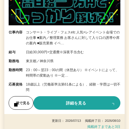
仕事内容
コンサート・ライブ・フェスetc 人気×レアイベント会場での
お仕事 ■案内／整理業務 お客さんに対して入り口の誘導や席
の案内 ■販売業務 イベ…
給与
日給30,000円+交通費※深夜手当含む
勤務地
東京都／神奈川県
勤務時間
23：00～翌23：00の間（休憩あり） ※イベントによって、
時間帯の変動あり ※一定…
応募資格
18歳以上（労働基準法第61条による）、経験・学歴は一切不
問
詳細を見る
後で見る
更新日： 2026/07/13 掲載終了日： 2026/08/10
掲載終了まであと3日