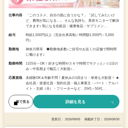
仕事内容
「このコスメ、自分の肌に合うかな？」「試してみたいけ
ど、費用が気になる…」 そんな気持ち、美容モニターで解決
できます♪ 気になる化粧品・健康食品・サプリメン…
給与
時給1,500円以上（完全出来高制／時間額1,500円～5,000
円）
勤務地
神奈川県等 ◆勤務地多数♪ご自宅やお近くの店舗で間時間
に働けます♪
勤務時間
1日5分～OK！好きな時間やスキマ時間でサクッと♪ ☆1日の
み～中長期まで幅広く大歓迎♪…
応募資格
未経験OK＆年齢不問！夏休みの1回きり・単発も大歓迎！ ★
会社員・派遣社員・契約社員・個人事業主・パート・アルバ
イト・主婦（夫）・フリーターなど、20代～50代…
詳細を見る
後で見る
更新日： 2026/08/05 掲載終了日： 2026/08/30