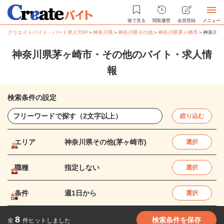
後で見る
閲覧履歴
会員登録
メニュー
クリエイトバイト・パート求人TOP
＞
神奈川県
＞
神奈川県その他
＞
神奈川県茅ヶ崎市
＞
神奈川県
神奈川県茅ヶ崎市・その他のバイト・求人情
報
検索条件の設定
絞り込む
エリア
神奈川県その他(茅ヶ崎市)
選択
職種
指定しない
選択
条件
週1日から
選択
8
検索条件を保存
全
件ヒットしました