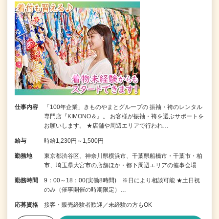
仕事内容
「100年企業」きものやまとグループの 振袖・袴のレンタル
専門店『KIMONO＆』。 お客様が振袖・袴を選ぶサポートを
お願いします。 ★店舗や周辺エリアで行われ…
給与
時給1,230円～1,500円
勤務地
東京都渋谷区、神奈川県横浜市、千葉県船橋市・千葉市・柏
市、埼玉県大宮市の店舗ほか・都下周辺エリアの催事会場
勤務時間
9：00～18：00(実働8時間) ※日により相談可能 ★土日祝
のみ（催事開催の時期限定）…
応募資格
接客・販売経験者歓迎／未経験の方もOK