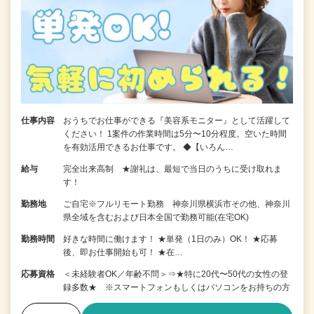
仕事内容
おうちでお仕事ができる『美容系モニター』として活躍して
ください！ 1案件の作業時間は5分〜10分程度。空いた時間
を有効活用できるお仕事です。 ◆【いろん…
給与
完全出来高制 ★謝礼は、最短で当日のうちに受け取れま
す！
勤務地
ご自宅※フルリモート勤務 神奈川県横浜市その他、神奈川
県全域を含むおよび日本全国で勤務可能(在宅OK)
勤務時間
好きな時間に働けます！ ★単発（1日のみ）OK！ ★応募
後、即お仕事開始も可！ ★在…
応募資格
＜未経験者OK／年齢不問＞⇒★特に20代〜50代の女性の登
録多数★ ※スマートフォンもしくはパソコンをお持ちの方