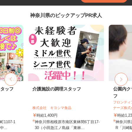
神奈川県のピックアップPR求人
スタッフ
介護施設の調理スタッフ
公園内ク
フ
フロンティ
株式会社 キヨシマ食品
ナーズ株式
時給1,400円
時給1,2
107‐1
神奈川県相模原市南区東林間6丁目17-
神奈川県川
...
30（小田急江ノ島線「東林...
R「川崎駅