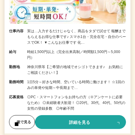
仕事内容
実は…入力するだけじゃなく、商品をタダで試せて 報酬まで
もらえるお得な仕事です♪ スマホ1台・完全在宅・自分のペー
スでOK！ ▼こんなお仕事です 化…
給与
時給1,500円以上（完全出来高制／時間額1,500円～5,000
円）
勤務地
神奈川県等【ご希望の地域でオシゴトできます♪ お気軽に
ご相談ください！】
勤務時間
1日5分～好きな時間、空いている時間に働けます！ ☆1回の
みの単発や短期～中長期まで…
応募資格
◎PC・スマートフォンをお持ちの方（※アンケートに必要
なため） ◎未経験者大歓迎！ ◎20代、30代、40代、50代の
女性の登録多数 ◎年齢不問
詳細を見る
後で見る