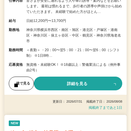
仕事内容
皆さまが安全に通れるよう人や車の誘導・案内などをお願い
します。 最初は慣れるまで、歩行者の誘導や声掛けから始め
ていただきます。 未経験で始めた方がほとん…
給与
日給12,200円〜13,700円
勤務地
神奈川県横浜市西区・南区・旭区・港北区・戸塚区・港南
区・神奈川区・保土ヶ谷区・中区・鶴見区・神奈川県海老名
市
勤務時間
＜夜勤＞ ・20：00〜翌5：00 ・21：00〜翌6：00（シフト
制） ※1日8時…
応募資格
無資格・未経験OK！ ※18歳以上：警備業法による（例外事
由2号）
詳細を見る
後で見る
更新日： 2026/07/31 掲載終了日： 2026/08/08
掲載終了まであと1日
NEW