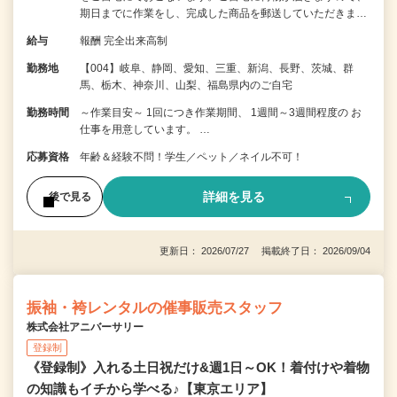
期日までに作業をし、完成した商品を郵送していただきま…
給与
報酬 完全出来高制
勤務地
【004】岐阜、静岡、愛知、三重、新潟、長野、茨城、群
馬、栃木、神奈川、山梨、福島県内のご自宅
勤務時間
～作業目安～ 1回につき作業期間、 1週間～3週間程度の お
仕事を用意しています。 …
応募資格
年齢＆経験不問！学生／ペット／ネイル不可！
詳細を見る
後で見る
更新日： 2026/07/27 掲載終了日： 2026/09/04
振袖・袴レンタルの催事販売スタッフ
株式会社アニバーサリー
登録制
《登録制》入れる土日祝だけ&週1日～OK！着付けや着物
の知識もイチから学べる♪【東京エリア】