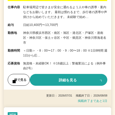
仕事内容
駐車場周辺で皆さまが安全に通れるよう人や車の誘導・案内
などをお願いします。 最初は慣れるまで、歩行者の誘導や声
掛けから始めていただきます。 未経験で始め…
給与
日給10,400円〜13,700円
勤務地
神奈川県横浜市西区・南区・旭区・港北区・戸塚区・港南
区・神奈川区・保土ヶ谷区・中区・鶴見区・神奈川県海老名
市
勤務時間
＜日勤＞ ・8：00〜17：00 ・9：00〜18：00 ※1日8時間 週
1日から応…
応募資格
無資格・未経験OK！ ※18歳以上：警備業法による（例外事
由2号）
詳細を見る
後で見る
更新日： 2026/07/31 掲載終了日： 2026/08/08
掲載終了まであと1日
NEW