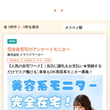
8
1
-
8
全
件中
件を表示
NEW
完全在宅可のアンケートモニター
株式会社 クラウドワーカー
業務委託
登録制
在宅・内職
【人気の在宅ワーク】│当日に謝礼をお支払い★登録する
だけでスグ働ける│単発もOK美容系モニター募集！