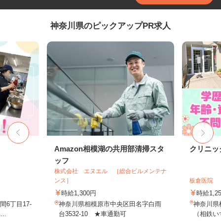
神奈川県のピックアップPR求人
フ
Amazon相模湖の共用部清掃スタ
クリニッ
ッフ
株式会社 エヌエル ［総合ビルメンテナ
ンス］
板倉医院
時給1,300円
時給1,2
6丁目17-
神奈川県相模原市中央区田名字白雨
神奈川県横
..
台3532-10 ★車通勤可
（相鉄い