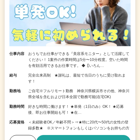
仕事内容
おうちでお仕事ができる『美容系モニター』として活躍して
ください！ 1案件の作業時間は5分〜10分程度。空いた時間
を有効活用できるお仕事です。 ◆【いろん…
給与
完全出来高制 ★謝礼は、最短で当日のうちに受け取れま
す！
勤務地
ご自宅※フルリモート勤務 神奈川県横浜市その他、神奈川
県全域を含むおよび日本全国で勤務可能(在宅OK)
勤務時間
好きな時間に働けます！ ★単発（1日のみ）OK！ ★応募
後、即お仕事開始も可！ ★在…
応募資格
＜未経験者OK／年齢不問＞⇒★特に20代〜50代の女性の登
録多数★ ※スマートフォンもしくはパソコンをお持ちの方