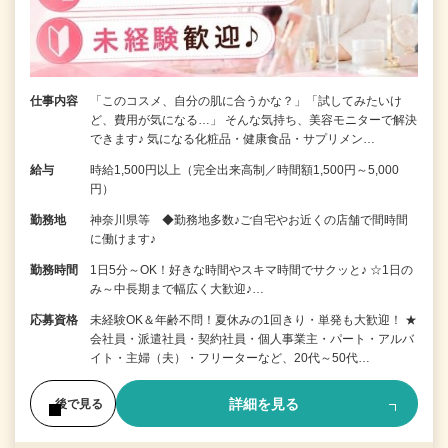
仕事内容
「このコスメ、自分の肌に合うかな？」「試してみたいけ
ど、費用が気になる…」 そんな気持ち、美容モニターで解決
できます♪ 気になる化粧品・健康食品・サプリメン…
給与
時給1,500円以上（完全出来高制／時間額1,500円～5,000
円）
勤務地
神奈川県等 ◆勤務地多数♪ご自宅やお近くの店舗で間時間
に働けます♪
勤務時間
1日5分～OK！好きな時間やスキマ時間でサクッと♪ ☆1日の
み～中長期まで幅広く大歓迎♪…
応募資格
未経験OK＆年齢不問！夏休みの1回きり・単発も大歓迎！ ★
会社員・派遣社員・契約社員・個人事業主・パート・アルバ
イト・主婦（夫）・フリーターなど、20代～50代…
詳細を見る
後で見る