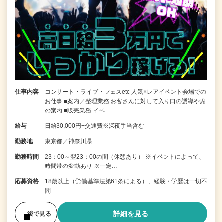
仕事内容
コンサート・ライブ・フェスetc 人気×レアイベント会場での
お仕事 ■案内／整理業務 お客さんに対して入り口の誘導や席
の案内 ■販売業務 イベ…
給与
日給30,000円+交通費※深夜手当含む
勤務地
東京都／神奈川県
勤務時間
23：00～翌23：00の間（休憩あり） ※イベントによって、
時間帯の変動あり ※一定…
応募資格
18歳以上（労働基準法第61条による）、経験・学歴は一切不
問
詳細を見る
後で見る