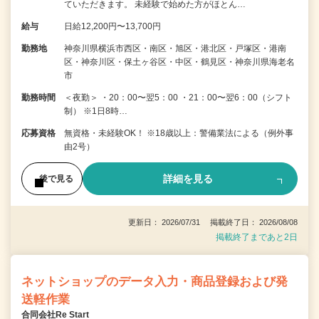
ていただきます。 未経験で始めた方がほとん…
給与
日給12,200円〜13,700円
勤務地
神奈川県横浜市西区・南区・旭区・港北区・戸塚区・港南
区・神奈川区・保土ヶ谷区・中区・鶴見区・神奈川県海老名
市
勤務時間
＜夜勤＞ ・20：00〜翌5：00 ・21：00〜翌6：00（シフト
制） ※1日8時…
応募資格
無資格・未経験OK！ ※18歳以上：警備業法による（例外事
由2号）
詳細を見る
後で見る
更新日： 2026/07/31 掲載終了日： 2026/08/08
掲載終了まであと2日
ネットショップのデータ入力・商品登録および発
送軽作業
合同会社Re Start