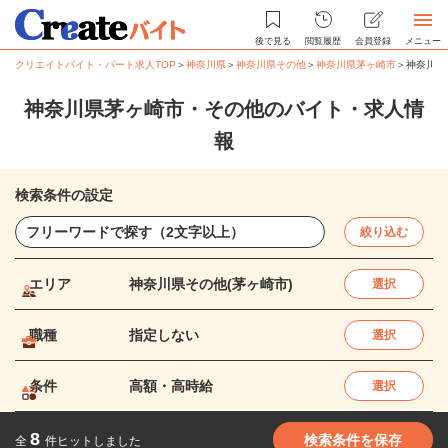
後で見る
閲覧履歴
会員登録
メニュー
クリエイトバイト・パート求人TOP
＞
神奈川県
＞
神奈川県その他
＞
神奈川県茅ヶ崎市
＞
神奈川県
神奈川県茅ヶ崎市・その他のバイト・求人情
報
検索条件の設定
絞り込む
エリア
神奈川県その他(茅ヶ崎市)
選択
職種
指定しない
選択
条件
高額・高時給
選択
8
検索条件を保存
全
件ヒットしました