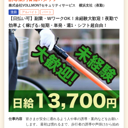
株式会社VOLLMONTセキュリティサービス 横浜支社（夜勤）
注目
アルバイト
パート
【日払い可】副業・WワークOK！未経験大歓迎！夜勤で
効率よく稼げる♪短期・単発・週1・シフト超自由！
仕事内容
皆さまが安全に通れるよう人や車の誘導・案内などをお願い
します。 最初は慣れるまで、歩行者の誘導や声掛けから始め