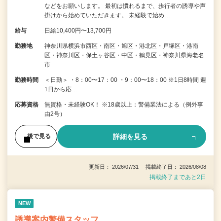
などをお願いします。 最初は慣れるまで、歩行者の誘導や声
掛けから始めていただきます。 未経験で始め…
給与
日給10,400円〜13,700円
勤務地
神奈川県横浜市西区・南区・旭区・港北区・戸塚区・港南
区・神奈川区・保土ヶ谷区・中区・鶴見区・神奈川県海老名
市
勤務時間
＜日勤＞ ・8：00〜17：00 ・9：00〜18：00 ※1日8時間 週
1日から応…
応募資格
無資格・未経験OK！ ※18歳以上：警備業法による（例外事
由2号）
詳細を見る
後で見る
更新日： 2026/07/31 掲載終了日： 2026/08/08
掲載終了まであと2日
NEW
誘導案内警備スタッフ