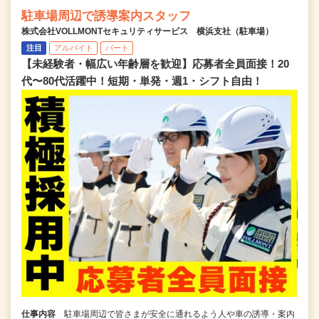
駐車場周辺で誘導案内スタッフ
株式会社VOLLMONTセキュリティサービス 横浜支社（駐車場）
注目
アルバイト
パート
【未経験者・幅広い年齢層を歓迎】応募者全員面接！20
代〜80代活躍中！短期・単発・週1・シフト自由！
仕事内容
駐車場周辺で皆さまが安全に通れるよう人や車の誘導・案内