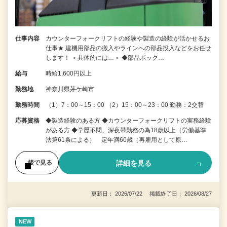
仕事内容
カウンターフォークリフトの経験や製造の経験が活かせるお
仕事★ 建機用部品の搬入やラインへの部品投入などをお任せ
します！ ＜具体的には…＞ ◆部品ボック…
給与
時給1,600円以上
勤務地
神奈川県茅ケ崎市
勤務時間
（1）7：00～15：00 （2）15：00～23：00 勤務：2交替
応募資格
◆製造経験のある方 ◆カウンターフォークリフトの実務経験
がある方 ◆学歴不問、深夜帯勤務の為18歳以上（労働基準
法第61条による） 定年満60歳（再雇用として原…
詳細を見る
後で見る
更新日： 2026/07/22 掲載終了日： 2026/08/27
NEW