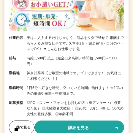
仕事内容
実は…入力するだけじゃなく、商品をタダで試せて 報酬まで
もらえるお得な仕事です♪ スマホ1台・完全在宅・自分のペー
スでOK！ ▼こんなお仕事です 化…
給与
時給1,500円以上（完全出来高制／時間額1,500円～5,000
円）
勤務地
神奈川県等【ご希望の地域でオシゴトできます♪ お気軽に
ご相談ください！】
勤務時間
1日5分～好きな時間、空いている時間に働けます！ ☆1回の
みの単発や短期～中長期まで…
応募資格
◎PC・スマートフォンをお持ちの方（※アンケートに必要
なため） ◎未経験者大歓迎！ ◎20代、30代、40代、50代の
女性の登録多数 ◎年齢不問
詳細を見る
後で見る