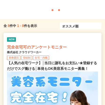
8
1
-
8
全
件中
件を表示
NEW
完全在宅可のアンケートモニター
株式会社 クラウドワーカー
業務委託
登録制
在宅・内職
【人気の在宅ワーク】│当日に謝礼をお支払い★登録する
だけでスグ働ける│単発もOK美容系モニター募集！