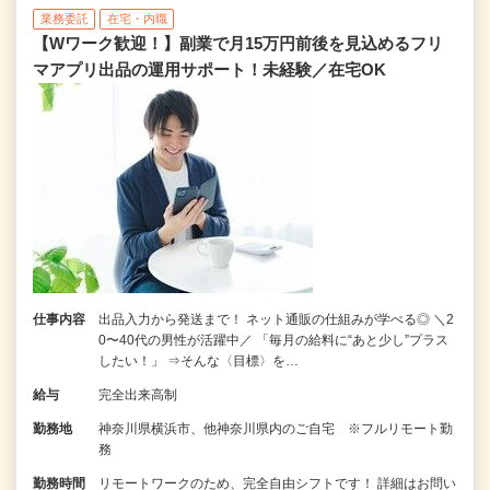
業務委託
在宅・内職
【Wワーク歓迎！】副業で月15万円前後を見込めるフリ
マアプリ出品の運用サポート！未経験／在宅OK
仕事内容
出品入力から発送まで！ ネット通販の仕組みが学べる◎ ＼2
0〜40代の男性が活躍中／ 「毎月の給料に“あと少し”プラス
したい！」 ⇒そんな〈目標〉を…
給与
完全出来高制
勤務地
神奈川県横浜市、他神奈川県内のご自宅 ※フルリモート勤
務
勤務時間
リモートワークのため、完全自由シフトです！ 詳細はお問い