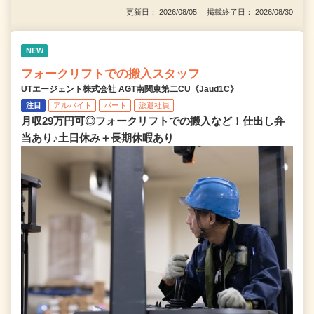
更新日： 2026/08/05 掲載終了日： 2026/08/30
NEW
フォークリフトでの搬入スタッフ
UTエージェント株式会社 AGT南関東第二CU《Jaud1C》
注目
アルバイト
パート
派遣社員
月収29万円可◎フォークリフトでの搬入など！仕出し弁
当あり♪土日休み＋長期休暇あり