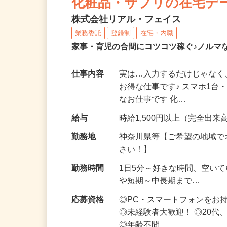
化粧品・サプリの在宅デ
株式会社リアル・フェイス
業務委託
登録制
在宅・内職
家事・育児の合間にコツコツ稼ぐ♪ノルマ
仕事内容
実は…入力するだけじゃなく
お得な仕事です♪ スマホ1台
なお仕事です 化…
給与
時給1,500円以上（完全出来高
勤務地
神奈川県等【ご希望の地域で
さい！】
勤務時間
1日5分～好きな時間、空い
や短期～中長期まで…
応募資格
◎PC・スマートフォンをお