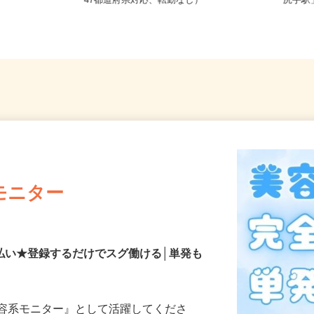
全国どこからでも在宅勤務OK（全国
神奈川
47都道府県対応、転勤なし）
「尻手
モニター
払い★登録するだけでスグ働ける│単発も