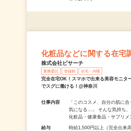
◎未経験者大歓迎！ ◎20代
◎年齢不問
化粧品などに関する在宅
株式会社ビサーチ
業務委託
登録制
在宅・内職
完全在宅OK！スマホで出来る美容モニタ
でスグに働ける！@神奈川
仕事内容
「このコスメ、自分の肌に
気になる…」 そんな気持ち