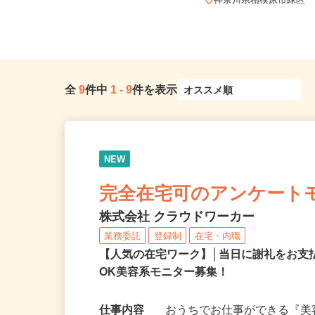
神奈川県横浜市鶴見区尻手/南武線
「尻手駅」徒歩7分
神奈川県相模原市緑区
全
9
件中
1
-
9
件を表示
NEW
完全在宅可のアンケート
株式会社 クラウドワーカー
業務委託
登録制
在宅・内職
【人気の在宅ワーク】│当日に謝礼をお支
OK美容系モニター募集！