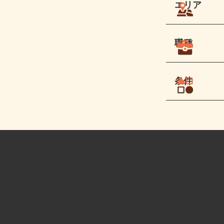
エリア
職種
条件