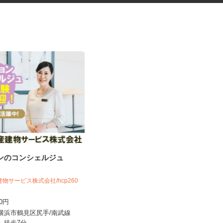
ョンのコンシェルジュ
発券機部品の加工スタッフ
建物サービス株式会社/hcp260
UTエージェント株式会社 AGT南関東第二
CU《JVVP1C...
400円
時給1,400円以上